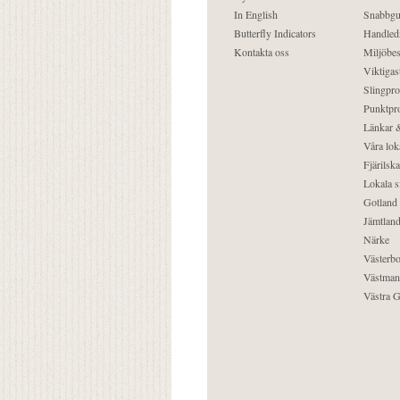
In English
Snabbgu
Butterfly Indicators
Handled
Kontakta oss
Miljöbes
Viktigast
Slingpro
Punktpro
Länkar &
Våra lok
Fjärilska
Lokala s
Gotland
Jämtlan
Närke
Västerbo
Västman
Västra G