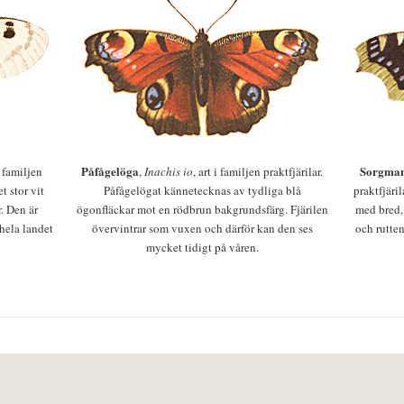
Påfågelöga
Sorgman
 i familjen
,
Inachis io
, art i familjen praktfjärilar.
t stor vit
Påfågelögat kännetecknas av tydliga blå
praktfjäri
r. Den är
ögonfläckar mot en rödbrun bakgrundsfärg. Fjärilen
med bred,
 hela landet
övervintrar som vuxen och därför kan den ses
och rutten
mycket tidigt på våren.