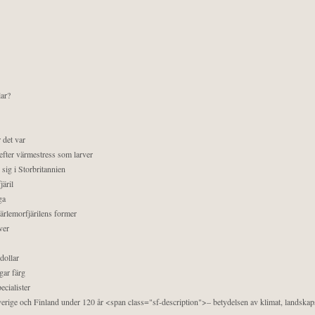
lar?
 det var
efter värmestress som larver
sig i Storbritannien
äril
ga
pärlemorfjärilens former
ver
dollar
gar färg
ecialister
 Sverige och Finland under 120 år <span class="sf-description">– betydelsen av klimat, landska