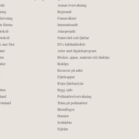
ide
Annan övervakning
ning
Regionalt
krivning
Faunaväkteri
e filerna
Internationellt
tokoll
Atlasprojekt
tokoll
Naturvård och fjärilar
 mer filer
EUs habitatdirektiv
aler
Arter med åtgärdsprogram
rta
Böcker, appar, material och länktips
idor
Boktips
Resurser på nätet
d
Fjärilsappar
Köpa fjärilsprylar
tten
Bygg själv
land
Pollinatörsövervakning
ötaland
Träna på pollinatörer
Blomflugor
Humlor
Solitärbin
Fjärilar