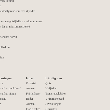
orrare somrar
t
äddnätfjärilar som ska skyddas
 svingelgräsfjärilens spridning norrut
mer än en midsommarbukett
g snabbt norrut
ullsskörd
liga
kningen
Forum
Lär dig mer
era
Översikt
Quiz
ra från punktlokal
Ämnen
Vitfjärilar
ra från slinga
Fjärilsfrågor
Träna raps/kål/rov
 man?
Bilder
VitfjärilarSpeed
r
Allmänt
Juvela vingar
Fjärilsgalleri
Quizarkiv