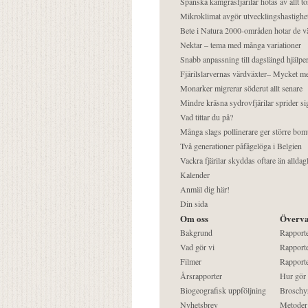
Spanska kamgräsfjärilar hotas av allt t
Mikroklimat avgör utvecklingshastighe
Bete i Natura 2000-områden hotar de v
Nektar – tema med många variationer
Snabb anpassning till dagslängd hjälper
Fjärilslarvernas värdväxter– Mycket 
Monarker migrerar söderut allt senare
Mindre kräsna sydrovfjärilar sprider si
Vad tittar du på?
Många slags pollinerare ger större bom
Två generationer påfågelöga i Belgien
Vackra fjärilar skyddas oftare än alldag
Kalender
Anmäl dig här!
Din sida
Om oss
Överva
Bakgrund
Rapport
Vad gör vi
Rapporte
Filmer
Rapporte
Årsrapporter
Hur gör
Biogeografisk uppföljning
Broschy
Nyhetsbrev
Metoder