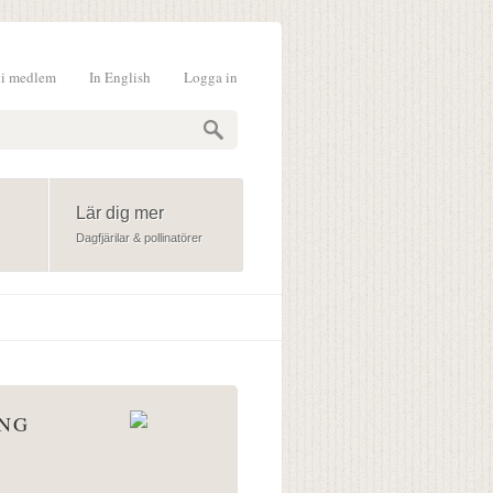
li medlem
In English
Logga in
formulär
Lär dig mer
Dagfjärilar & pollinatörer
ÅNG