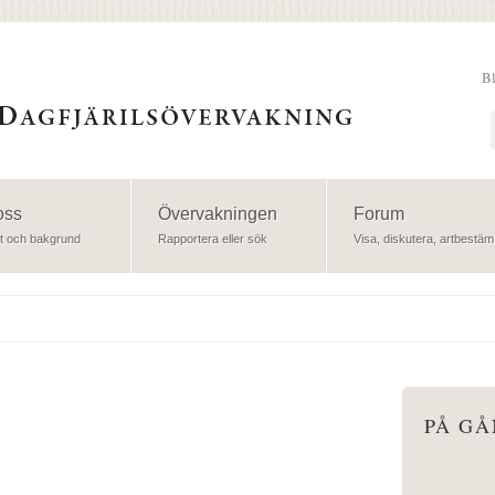
B
Sök
oss
Övervakningen
Forum
t och bakgrund
Rapportera eller sök
Visa, diskutera, artbestäm
PÅ G