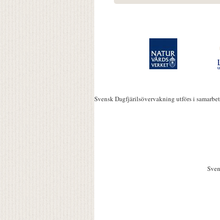
Svensk Dagfjärilsövervakning utförs i samarbe
Sven