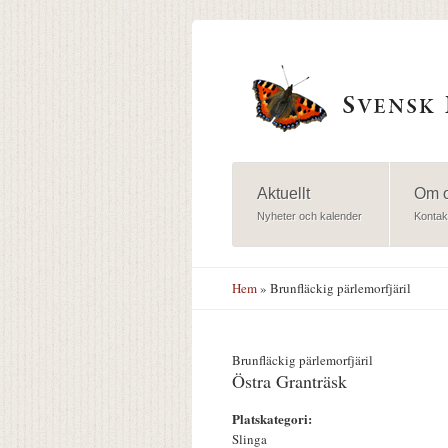
Hoppa till huvudinnehåll
Aktuellt
Om 
Nyheter och kalender
Kontak
Hem
» Brunfläckig pärlemorfjäril
Brunfläckig pärlemorfjäril
Östra Granträsk
Platskategori:
Slinga