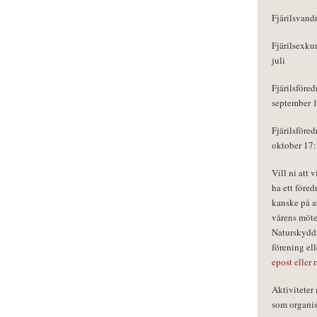
Fjärilsvand
Fjärilsexku
juli
Fjärilsföred
september 
Fjärilsföred
oktober 17
Vill ni att 
ha ett föred
kanske på a
vårens möte
Naturskydds
förening el
epost eller 
Aktivitete
som organisa