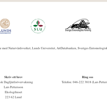
te med Naturvårdsverket, Lunds Universitet, ArtDatabanken, Sveriges Entomologis
Skriv ett brev
Ring oss
sk Dagfjärilsövervakning
Telefon: 046-222 3818 (Lars Petter
Lars Pettersson
Ekologihuset
223 62 Lund