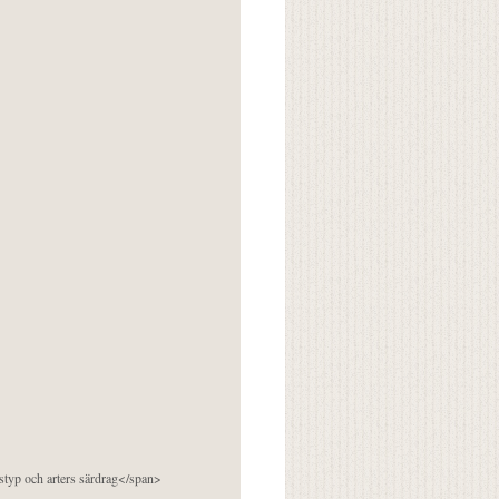
pstyp och arters särdrag</span>