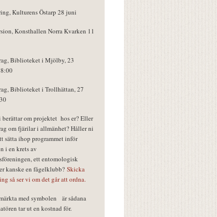
ring, Kulturens Östarp 28 juni
rsion, Konsthallen Norra Kvarken 11
rag, Biblioteket i Mjölby, 23
18:00
rag, Biblioteket i Trollhättan, 27
:30
vi berättar om projektet hos er? Eller
rag om fjärilar i allmänhet? Håller ni
tt sätta ihop programmet inför
n i en krets av
föreningen, ett entomologisk
ler kanske en fågelklubb?
Skicka
ring så ser vi om det går att ordna.
r märkta med symbolen
är sådana
tören tar ut en kostnad för.