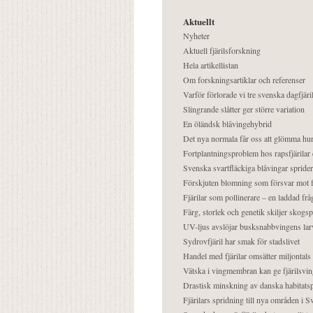
Aktuellt
Nyheter
Aktuell fjärilsforskning
Hela artikellistan
Om forskningsartiklar och referenser
Varför förlorade vi tre svenska dagfjäri
Slingrande slåtter ger större variation
En öländsk blåvingehybrid
Det nya normala får oss att glömma hur
Fortplantningsproblem hos rapsfjärilar 
Svenska svartfläckiga blåvingar sprider 
Förskjuten blomning som försvar mot fj
Fjärilar som pollinerare – en laddad frå
Färg, storlek och genetik skiljer skogs
UV-ljus avslöjar busksnabbvingens lar
Sydrovfjäril har smak för stadslivet
Handel med fjärilar omsätter miljontals 
Vätska i vingmembran kan ge fjärilsvin
Drastisk minskning av danska habitatsp
Fjärilars spridning till nya områden i