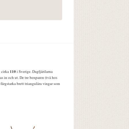
110
v cirka
i Sverige. Dagfjärilarna
s in och ut. De tre benparen (två hos
färgstarka brett triangulära vingar som