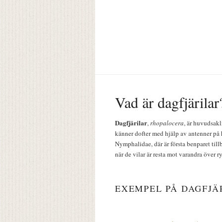
Vad är dagfjärilar
Dagfjärilar
,
rhopalocera
, är huvudsakl
känner dofter med hjälp av antenner på 
Nymphalidae, där är första benparet till
när de vilar är resta mot varandra över r
EXEMPEL PÅ DAGFJÄ