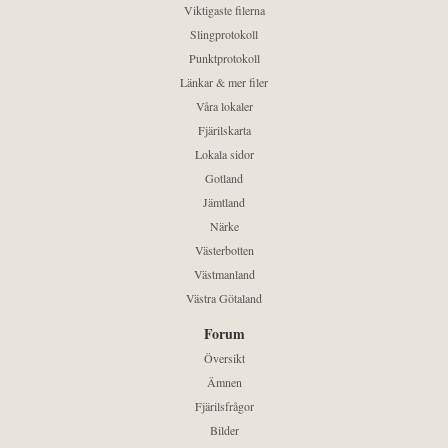
Viktigaste filerna
Slingprotokoll
Punktprotokoll
Länkar & mer filer
Våra lokaler
Fjärilskarta
Lokala sidor
Gotland
Jämtland
Närke
Västerbotten
Västmanland
Västra Götaland
Forum
Översikt
Ämnen
Fjärilsfrågor
Bilder