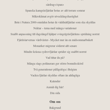
särdrag</span>
Spanska kamgräsfjärilar hotas av allt torrare somrar
Mikroklimat avgör utvecklingshastighet
Bete i Natura 2000-områden hotar de väddnätfjärilar som ska skyddas
Nektar – tema med många variationer
Snabb anpassning till dagslängd hjälper svingelgräsfjärilens spridning norrut
Fjärilslarvernas värdväxter– Mycket mer än en midsommarbukett
Monarker migrerar söderut allt senare
Mindre kräsna sydrovfjärilar sprider sig snabbt norrut
Vad tittar du på?
Många slags pollinerare ger större bomullsskörd
Två generationer påfågelöga i Belgien
Vackra fjärilar skyddas oftare än alldagliga
Kalender
Anmäl dig här!
Din sida
Om oss
Bakgrund