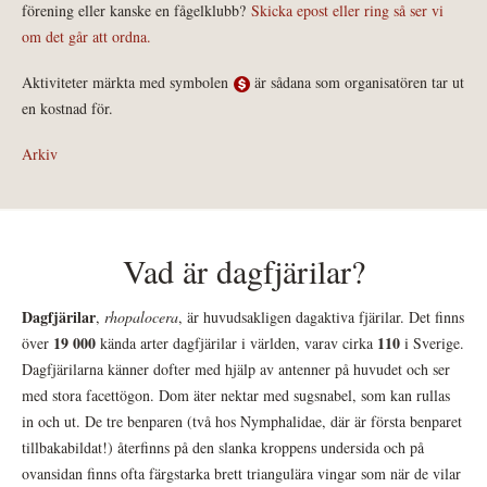
förening eller kanske en fågelklubb?
Skicka epost eller ring så ser vi
om det går att ordna.
Aktiviteter märkta med symbolen
är sådana som organisatören tar ut
en kostnad för.
Arkiv
Vad är dagfjärilar?
Dagfjärilar
,
rhopalocera
, är huvudsakligen dagaktiva fjärilar. Det finns
19 000
110
över
kända arter dagfjärilar i världen, varav cirka
i Sverige.
Dagfjärilarna känner dofter med hjälp av antenner på huvudet och ser
med stora facettögon. Dom äter nektar med sugsnabel, som kan rullas
in och ut. De tre benparen (två hos Nymphalidae, där är första benparet
tillbakabildat!) återfinns på den slanka kroppens undersida och på
ovansidan finns ofta färgstarka brett triangulära vingar som när de vilar