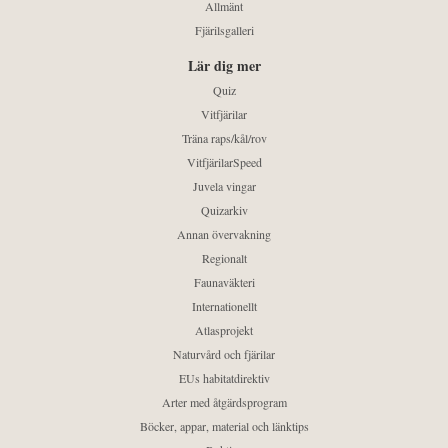
Allmänt
Fjärilsgalleri
Lär dig mer
Quiz
Vitfjärilar
Träna raps/kål/rov
VitfjärilarSpeed
Juvela vingar
Quizarkiv
Annan övervakning
Regionalt
Faunaväkteri
Internationellt
Atlasprojekt
Naturvård och fjärilar
EUs habitatdirektiv
Arter med åtgärdsprogram
Böcker, appar, material och länktips