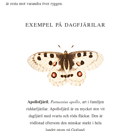
är resta mot varandra över ryggen.
EXEMPEL PÅ DAGFJÄRILAR
Apollofjäril
,
Parnassius apollo
, art i familjen
riddarfjärilar. Apollofjäril är en mycket stor vit
dagfjäril med svarta och röda fläckar. Den är
rödlistad eftersom den minskar starkt i hela
landet utom på Gotland.