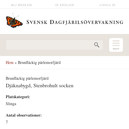
Hoppa till huvudinnehåll
BLI MEDLEM
IN ENGLISH
LOGGA IN
Sökformulär
Hem
» Brunfläckig pärlemorfjäril
Brunfläckig pärlemorfjäril
Djäknabygd, Stenbrohult socken
Platskategori:
Slinga
Antal observationer:
7