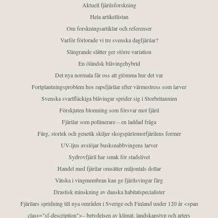
Aktuell fjärilsforskning
Hela artikellistan
Om forskningsartiklar och referenser
Varför förlorade vi tre svenska dagfjärilar?
Slingrande slåtter ger större variation
En öländsk blåvingehybrid
Det nya normala får oss att glömma hur det var
Fortplantningsproblem hos rapsfjärilar efter värmestress som larver
Svenska svartfläckiga blåvingar sprider sig i Storbritannien
Förskjuten blomning som försvar mot fjäril
Fjärilar som pollinerare – en laddad fråga
Färg, storlek och genetik skiljer skogspärlemorfjärilens former
UV-ljus avslöjar busksnabbvingens larver
Sydrovfjäril har smak för stadslivet
Handel med fjärilar omsätter miljontals dollar
Vätska i vingmembran kan ge fjärilsvingar färg
Drastisk minskning av danska habitatspecialister
Fjärilars spridning till nya områden i Sverige och Finland under 120 år <span
class="sf-description">– betydelsen av klimat, landskapstyp och arters