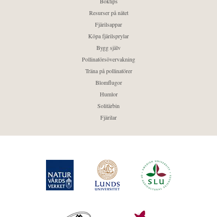
Boktips
Resurser på nätet
Fjärilsappar
Köpa fjärilsprylar
Bygg själv
Pollinatörsövervakning
Träna på pollinatörer
Blomflugor
Humlor
Solitärbin
Fjärilar