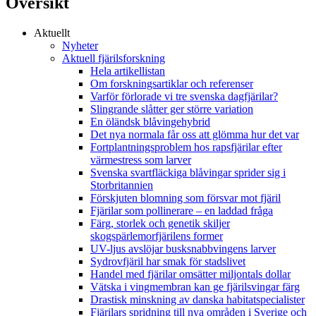
Översikt
Aktuellt
Nyheter
Aktuell fjärilsforskning
Hela artikellistan
Om forskningsartiklar och referenser
Varför förlorade vi tre svenska dagfjärilar?
Slingrande slåtter ger större variation
En öländsk blåvingehybrid
Det nya normala får oss att glömma hur det var
Fortplantningsproblem hos rapsfjärilar efter
värmestress som larver
Svenska svartfläckiga blåvingar sprider sig i
Storbritannien
Förskjuten blomning som försvar mot fjäril
Fjärilar som pollinerare – en laddad fråga
Färg, storlek och genetik skiljer
skogspärlemorfjärilens former
UV-ljus avslöjar busksnabbvingens larver
Sydrovfjäril har smak för stadslivet
Handel med fjärilar omsätter miljontals dollar
Vätska i vingmembran kan ge fjärilsvingar färg
Drastisk minskning av danska habitatspecialister
Fjärilars spridning till nya områden i Sverige och