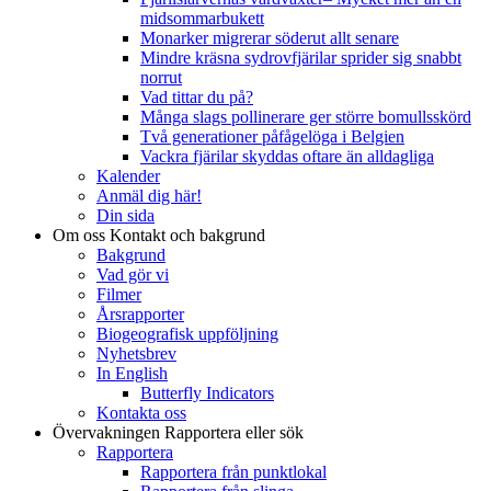
midsommarbukett
Monarker migrerar söderut allt senare
Mindre kräsna sydrovfjärilar sprider sig snabbt
norrut
Vad tittar du på?
Många slags pollinerare ger större bomullsskörd
Två generationer påfågelöga i Belgien
Vackra fjärilar skyddas oftare än alldagliga
Kalender
Anmäl dig här!
Din sida
Om oss
Kontakt och bakgrund
Bakgrund
Vad gör vi
Filmer
Årsrapporter
Biogeografisk uppföljning
Nyhetsbrev
In English
Butterfly Indicators
Kontakta oss
Övervakningen
Rapportera eller sök
Rapportera
Rapportera från punktlokal