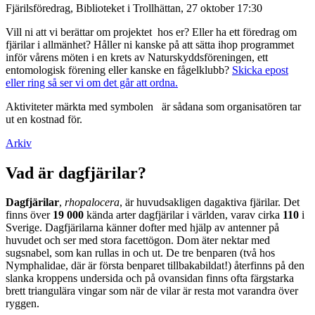
Fjärilsföredrag, Biblioteket i Trollhättan, 27 oktober 17:30
Vill ni att vi berättar om projektet hos er? Eller ha ett föredrag om
fjärilar i allmänhet? Håller ni kanske på att sätta ihop programmet
inför vårens möten i en krets av Naturskyddsföreningen, ett
entomologisk förening eller kanske en fågelklubb?
Skicka epost
eller ring så ser vi om det går att ordna.
Aktiviteter märkta med symbolen
är sådana som organisatören tar
ut en kostnad för.
Arkiv
Vad är dagfjärilar?
Dagfjärilar
,
rhopalocera
, är huvudsakligen dagaktiva fjärilar. Det
finns över
19 000
kända arter dagfjärilar i världen, varav cirka
110
i
Sverige. Dagfjärilarna känner dofter med hjälp av antenner på
huvudet och ser med stora facettögon. Dom äter nektar med
sugsnabel, som kan rullas in och ut. De tre benparen (två hos
Nymphalidae, där är första benparet tillbakabildat!) återfinns på den
slanka kroppens undersida och på ovansidan finns ofta färgstarka
brett triangulära vingar som när de vilar är resta mot varandra över
ryggen.