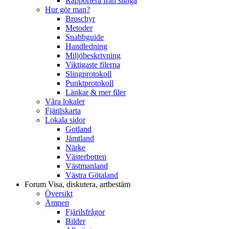
Rapportera från slinga
Hur gör man?
Broschyr
Metoder
Snabbguide
Handledning
Miljöbeskrivning
Viktigaste filerna
Slingprotokoll
Punktprotokoll
Länkar & mer filer
Våra lokaler
Fjärilskarta
Lokala sidor
Gotland
Jämtland
Närke
Västerbotten
Västmanland
Västra Götaland
Forum
Visa, diskutera, artbestäm
Översikt
Ämnen
Fjärilsfrågor
Bilder