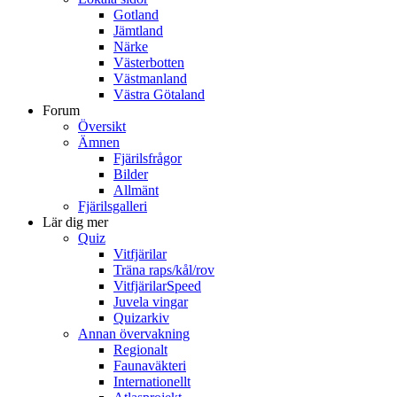
Gotland
Jämtland
Närke
Västerbotten
Västmanland
Västra Götaland
Forum
Översikt
Ämnen
Fjärilsfrågor
Bilder
Allmänt
Fjärilsgalleri
Lär dig mer
Quiz
Vitfjärilar
Träna raps/kål/rov
VitfjärilarSpeed
Juvela vingar
Quizarkiv
Annan övervakning
Regionalt
Faunaväkteri
Internationellt