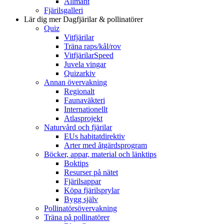
Allmänt
Fjärilsgalleri
Lär dig mer
Dagfjärilar & pollinatörer
Quiz
Vitfjärilar
Träna raps/kål/rov
VitfjärilarSpeed
Juvela vingar
Quizarkiv
Annan övervakning
Regionalt
Faunaväkteri
Internationellt
Atlasprojekt
Naturvård och fjärilar
EUs habitatdirektiv
Arter med åtgärdsprogram
Böcker, appar, material och länktips
Boktips
Resurser på nätet
Fjärilsappar
Köpa fjärilsprylar
Bygg själv
Pollinatörsövervakning
Träna på pollinatörer