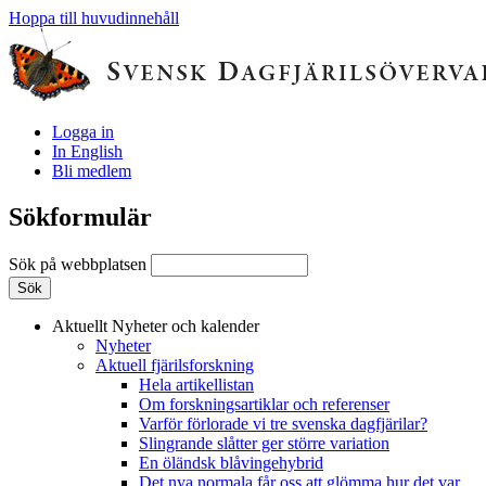
Hoppa till huvudinnehåll
Logga in
In English
Bli medlem
Sökformulär
Sök på webbplatsen
Aktuellt
Nyheter och kalender
Nyheter
Aktuell fjärilsforskning
Hela artikellistan
Om forskningsartiklar och referenser
Varför förlorade vi tre svenska dagfjärilar?
Slingrande slåtter ger större variation
En öländsk blåvingehybrid
Det nya normala får oss att glömma hur det var