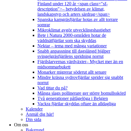
Finland under 120 år <span class="sf-
description">– betydelsen av klimat,
landskapstyp och arters särdrag</span>
Spanska kamgräsfjärilar hotas av allt torrare
somrar
Mikroklimat avgör utvecklingshastighet
Bete i Natura 2000-områden hotar de
väddnätfjärilar som ska skyddas
Nektar – tema med många variationer
Snabb anpassning till dagslängd hjälper
svingelgräsfjärilens spridning norrut
Fjärilslarvernas värdväxter– Mycket mer än en
midsommarbukett
Monarker migrerar söderut allt senare
Mindre kräsna sydrovfjärilar sprider sig snabbt
norrut
Vad tittar du på?
Många slags pollinerare ger större bomullsskörd
Två generationer påfågelöga i Belgien
Vackra fjärilar skyddas oftare än alldagliga
Kalender
Anmäl dig här!
Din sida
Om oss
Bakgrund