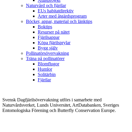
Atlasprojekt
Naturvård och fjärilar
EUs habitatdirektiv
Arter med åtgärdsprogram
Böcker, appar, material och länktips
Boktips
Resurser på nätet
Fjärilsappar
Köpa fjärilsprylar
Bygg själv
Pollinatörsövervakning
Träna på pollinatörer
Blomflugor
Humlor
Solitärbin
Fjärilar
Svensk Dagfjärilsövervakning utförs i samarbete med
Naturvårdsverket, Lunds Universitet, ArtDatabanken, Sveriges
Entomologiska Förening och Butterfly Conservation Europe.