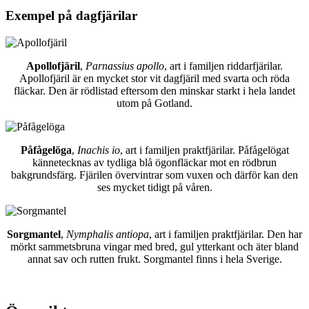
Exempel på dagfjärilar
Apollofjäril
,
Parnassius apollo
, art i familjen riddarfjärilar.
Apollofjäril är en mycket stor vit dagfjäril med svarta och röda
fläckar. Den är rödlistad eftersom den minskar starkt i hela landet
utom på Gotland.
Påfågelöga
,
Inachis io
, art i familjen praktfjärilar. Påfågelögat
kännetecknas av tydliga blå ögonfläckar mot en rödbrun
bakgrundsfärg. Fjärilen övervintrar som vuxen och därför kan den
ses mycket tidigt på våren.
Sorgmantel
,
Nymphalis antiopa
, art i familjen praktfjärilar. Den har
mörkt sammetsbruna vingar med bred, gul ytterkant och äter bland
annat sav och rutten frukt. Sorgmantel finns i hela Sverige.