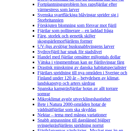
Fortplantningsproblem hos rapsfjärilar efter
värmestress som larver
Svenska svartfläckiga blåvingar sprider sig i
Storbritannien
Förskjuten blomning som försvar mot fjäril
Fjärilar som pollinerare – en laddad fråga
Färg, storlek och genetik skiljer
skogspärlemorfjärilens former
UV-ljus avslöjar busksnabbvingens larver
Sydrovfjäril har smak för stadslivet
Handel med fjärilar omsätter miljontals dollar
Vätska i vingmembran kan ge fjärilsvingar färg
Drastisk minskning av danska habitatspecialister
Fjärilars spridning till nya områden i Sverige och
Finland under 120 år
– betydelsen av klimat,
landskapstyp och arters särdrag
Spanska kamgräsfjärilar hotas av allt torrare
somrar
Mikroklimat avgör utvecklingshastighet
Bete i Natura 2000-områden hotar de
väddnätfjärilar som ska skyddas
Nektar – tema med många variationer
Snabb anpassning till dagslängd hjälper
svingelgräsfjärilens spridning norrut
Fjärilslarvernas värdväxter– Mycket mer än en