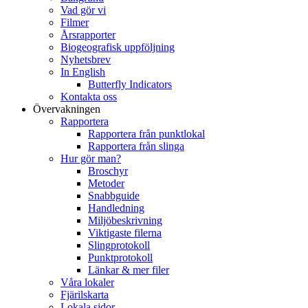
Vad gör vi
Filmer
Årsrapporter
Biogeografisk uppföljning
Nyhetsbrev
In English
Butterfly Indicators
Kontakta oss
Övervakningen
Rapportera
Rapportera från punktlokal
Rapportera från slinga
Hur gör man?
Broschyr
Metoder
Snabbguide
Handledning
Miljöbeskrivning
Viktigaste filerna
Slingprotokoll
Punktprotokoll
Länkar & mer filer
Våra lokaler
Fjärilskarta
Lokala sidor