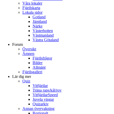
Våra lokaler
Fjärilskarta
Lokala sidor
Gotland
Jämtland
Närke
Västerbotten
Västmanland
Västra Götaland
Forum
Översikt
Ämnen
Fjärilsfrågor
Bilder
Allmänt
Fjärilsgalleri
Lär dig mer
Quiz
Vitfjärilar
Träna raps/kål/rov
VitfjärilarSpeed
Juvela vingar
Quizarkiv
Annan övervakning
Regionalt