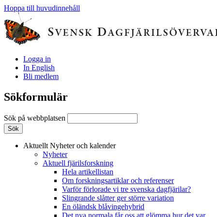
Hoppa till huvudinnehåll
Logga in
In English
Bli medlem
Sökformulär
Sök på webbplatsen
Aktuellt
Nyheter och kalender
Nyheter
Aktuell fjärilsforskning
Hela artikellistan
Om forskningsartiklar och referenser
Varför förlorade vi tre svenska dagfjärilar?
Slingrande slåtter ger större variation
En öländsk blåvingehybrid
Det nya normala får oss att glömma hur det var