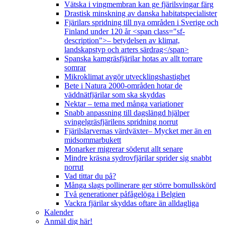
Vätska i vingmembran kan ge fjärilsvingar färg
Drastisk minskning av danska habitatspecialister
Fjärilars spridning till nya områden i Sverige och
Finland under 120 år <span class="sf-
description">– betydelsen av klimat,
landskapstyp och arters särdrag</span>
Spanska kamgräsfjärilar hotas av allt torrare
somrar
Mikroklimat avgör utvecklingshastighet
Bete i Natura 2000-områden hotar de
väddnätfjärilar som ska skyddas
Nektar – tema med många variationer
Snabb anpassning till dagslängd hjälper
svingelgräsfjärilens spridning norrut
Fjärilslarvernas värdväxter– Mycket mer än en
midsommarbukett
Monarker migrerar söderut allt senare
Mindre kräsna sydrovfjärilar sprider sig snabbt
norrut
Vad tittar du på?
Många slags pollinerare ger större bomullsskörd
Två generationer påfågelöga i Belgien
Vackra fjärilar skyddas oftare än alldagliga
Kalender
Anmäl dig här!