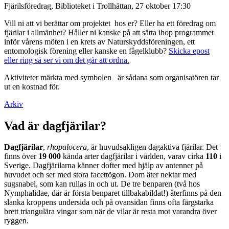
Fjärilsföredrag, Biblioteket i Trollhättan, 27 oktober 17:30
Vill ni att vi berättar om projektet hos er? Eller ha ett föredrag om
fjärilar i allmänhet? Håller ni kanske på att sätta ihop programmet
inför vårens möten i en krets av Naturskyddsföreningen, ett
entomologisk förening eller kanske en fågelklubb?
Skicka epost
eller ring så ser vi om det går att ordna.
Aktiviteter märkta med symbolen
är sådana som organisatören tar
ut en kostnad för.
Arkiv
Vad är dagfjärilar?
Dagfjärilar
,
rhopalocera
, är huvudsakligen dagaktiva fjärilar. Det
finns över
19 000
kända arter dagfjärilar i världen, varav cirka
110
i
Sverige. Dagfjärilarna känner dofter med hjälp av antenner på
huvudet och ser med stora facettögon. Dom äter nektar med
sugsnabel, som kan rullas in och ut. De tre benparen (två hos
Nymphalidae, där är första benparet tillbakabildat!) återfinns på den
slanka kroppens undersida och på ovansidan finns ofta färgstarka
brett triangulära vingar som när de vilar är resta mot varandra över
ryggen.