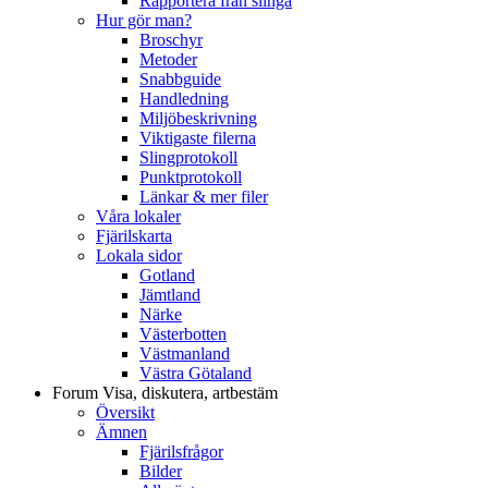
Rapportera från slinga
Hur gör man?
Broschyr
Metoder
Snabbguide
Handledning
Miljöbeskrivning
Viktigaste filerna
Slingprotokoll
Punktprotokoll
Länkar & mer filer
Våra lokaler
Fjärilskarta
Lokala sidor
Gotland
Jämtland
Närke
Västerbotten
Västmanland
Västra Götaland
Forum
Visa, diskutera, artbestäm
Översikt
Ämnen
Fjärilsfrågor
Bilder