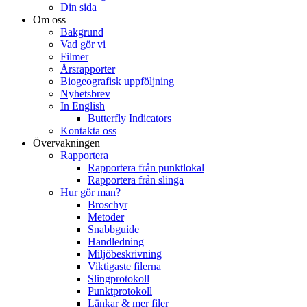
Din sida
Om oss
Bakgrund
Vad gör vi
Filmer
Årsrapporter
Biogeografisk uppföljning
Nyhetsbrev
In English
Butterfly Indicators
Kontakta oss
Övervakningen
Rapportera
Rapportera från punktlokal
Rapportera från slinga
Hur gör man?
Broschyr
Metoder
Snabbguide
Handledning
Miljöbeskrivning
Viktigaste filerna
Slingprotokoll
Punktprotokoll
Länkar & mer filer