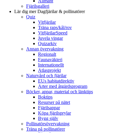
Allmänt
Fjärilsgalleri
Lär dig mer
Dagfjärilar & pollinatörer
Quiz
Vitfjärilar
Träna raps/kål/rov
VitfjärilarSpeed
Juvela vingar
Quizarkiv
Annan övervakning
Regionalt
Faunaväkteri
Internationellt
Atlasprojekt
Naturvård och fjärilar
EUs habitatdirektiv
Arter med åtgärdsprogram
Böcker, appar, material och länktips
Boktips
Resurser på nätet
Fjärilsappar
Köpa fjärilsprylar
Bygg själv
Pollinatörsövervakning
Träna på pollinatörer