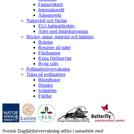
Faunaväkteri
Internationellt
Atlasprojekt
Naturvård och fjärilar
EUs habitatdirektiv
Arter med åtgärdsprogram
Böcker, appar, material och länktips
Boktips
Resurser på nätet
Fjärilsappar
Köpa fjärilsprylar
Bygg själv
Pollinatörsövervakning
Träna på pollinatörer
Blomflugor
Humlor
Solitärbin
Fjärilar
Svensk Dagfjärilsövervakning utförs i samarbete med