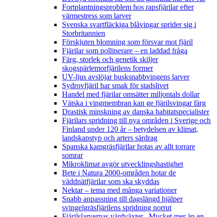
Fortplantningsproblem hos rapsfjärilar efter
värmestress som larver
Svenska svartfläckiga blåvingar sprider sig i
Storbritannien
Förskjuten blomning som försvar mot fjäril
Fjärilar som pollinerare – en laddad fråga
Färg, storlek och genetik skiljer
skogspärlemorfjärilens former
UV-ljus avslöjar busksnabbvingens larver
Sydrovfjäril har smak för stadslivet
Handel med fjärilar omsätter miljontals dollar
Vätska i vingmembran kan ge fjärilsvingar färg
Drastisk minskning av danska habitatspecialister
Fjärilars spridning till nya områden i Sverige och
Finland under 120 år
– betydelsen av klimat,
landskapstyp och arters särdrag
Spanska kamgräsfjärilar hotas av allt torrare
somrar
Mikroklimat avgör utvecklingshastighet
Bete i Natura 2000-områden hotar de
väddnätfjärilar som ska skyddas
Nektar – tema med många variationer
Snabb anpassning till dagslängd hjälper
svingelgräsfjärilens spridning norrut
Fjärilslarvernas värdväxter– Mycket mer än en