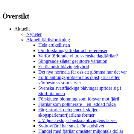
Översikt
Aktuellt
Nyheter
Aktuell fjärilsforskning
Hela artikellistan
Om forskningsartiklar och referenser
Varför förlorade vi tre svenska dagfjärilar?
Slingrande slåtter ger större variation
En öländsk blåvingehybrid
Det nya normala får oss att glömma hur det var
Fortplantningsproblem hos rapsfjärilar efter
värmestress som larver
Svenska svartfläckiga blåvingar sprider sig i
Storbritannien
Förskjuten blomning som försvar mot fjäril
Fjärilar som pollinerare – en laddad fråga
Färg, storlek och genetik skiljer
skogspärlemorfjärilens former
UV-ljus avslöjar busksnabbvingens larver
Sydrovfjäril har smak för stadslivet
Handel med fjärilar omsätter miljontals dollar