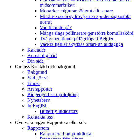
midsommarbukett
Monarker migrerar söderut allt senare
Mindre kräsna sydrovfjärilar sprider sig snabbt
norrut
Vad tittar du på?
Många slags pollinerare ger större bomullsskörd
Två generationer påfågelöga i Belgien
Vackra fjärilar skyddas oftare än alldagliga
Kalender
Anmäl dig här!
Din sida
Om oss
Kontakt och bakgrund
Bakgrund
Vad gör vi
Filmer
Årsrapporter
Biogeografisk uppföljning
Nyhetsbrev
In English
Butterfly Indicators
Kontakta oss
Övervakningen
Rapportera eller sök
Rapportera
Rapportera från punktlokal