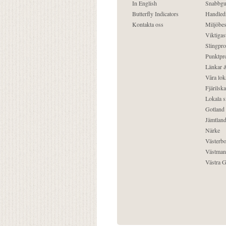
In English
Snabbgu
Butterfly Indicators
Handled
Kontakta oss
Miljöbes
Viktigast
Slingpro
Punktpro
Länkar &
Våra lok
Fjärilska
Lokala s
Gotland
Jämtlan
Närke
Västerbo
Västman
Västra G