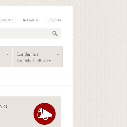
li medlem
In English
Logga in
formulär
Lär dig mer
Dagfjärilar & pollinatörer
ÅNG