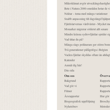
Mikroklimat avgör utvecklingshastighe
Bete i Natura 2000-områden hotar de v
Nektar – tema med många variationer
Snabb anpassning till dagslängd hjälper
Fjärilslarvernas värdväxter– Mycket 
Monarker migrerar söderut allt senare
Mindre kräsna sydrovfjärilar sprider si
Vad tittar du på?
Många slags pollinerare ger större bom
Två generationer påfågelöga i Belgien
Vackra fjärilar skyddas oftare än alldag
Kalender
Anmäl dig här!
Din sida
Om oss
Överva
Bakgrund
Rapport
Vad gör vi
Rapporte
Filmer
Rapporte
Årsrapporter
Hur gör
Biogeografisk uppföljning
Broschy
Nyhetsbrev
Metoder