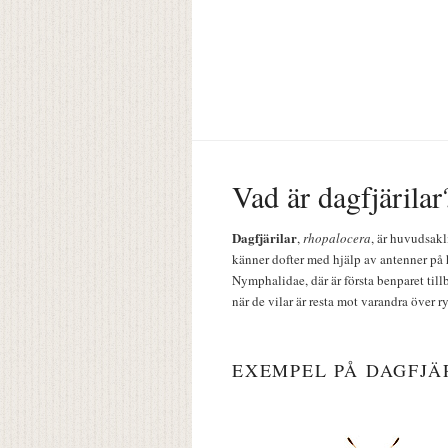
Vad är dagfjärilar
Dagfjärilar
,
rhopalocera
, är huvudsakl
känner dofter med hjälp av antenner på 
Nymphalidae, där är första benparet till
när de vilar är resta mot varandra över r
EXEMPEL PÅ DAGFJÄ