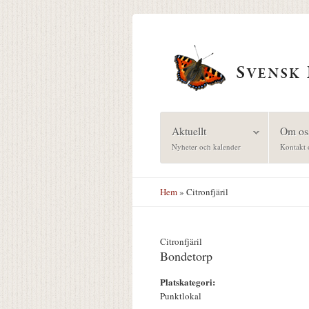
Hoppa till huvudinnehåll
Aktuellt
Om os
Nyheter och kalender
Kontakt 
Hem
» Citronfjäril
Citronfjäril
Bondetorp
Platskategori:
Punktlokal