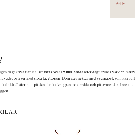
Arkiv
?
19 000
igen dagaktiva fjärilar. Det finns över
kända arter dagfjärilar i världen, vara
huvudet och ser med stora facettögon. Dom äter nektar med sugsnabel, som kan rulla
bakabildat!) återfinns på den slanka kroppens undersida och på ovansidan finns ofta 
yggen.
RILAR