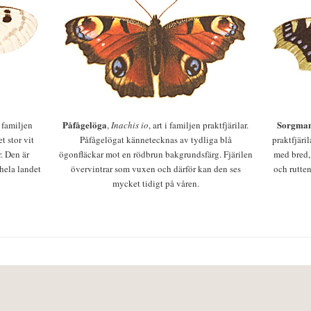
Påfågelöga
Sorgman
 i familjen
,
Inachis io
, art i familjen praktfjärilar.
t stor vit
Påfågelögat kännetecknas av tydliga blå
praktfjäri
r. Den är
ögonfläckar mot en rödbrun bakgrundsfärg. Fjärilen
med bred,
 hela landet
övervintrar som vuxen och därför kan den ses
och rutten
mycket tidigt på våren.