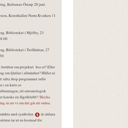
ring, Kulturens Östarp 28 juni
rsion, Konsthallen Norra Kvarken 11
rag, Biblioteket i Mjölby, 23
18:00
rag, Biblioteket i Trollhättan, 27
:30
vi berättar om projektet hos er? Eller
rag om fjärilar i allmänhet? Håller ni
tt sätta ihop programmet inför
n i en krets av
föreningen, ett entomologisk
ler kanske en fågelklubb?
Skicka
ring så ser vi om det går att ordna.
r märkta med symbolen
är sådana
tören tar ut en kostnad för.