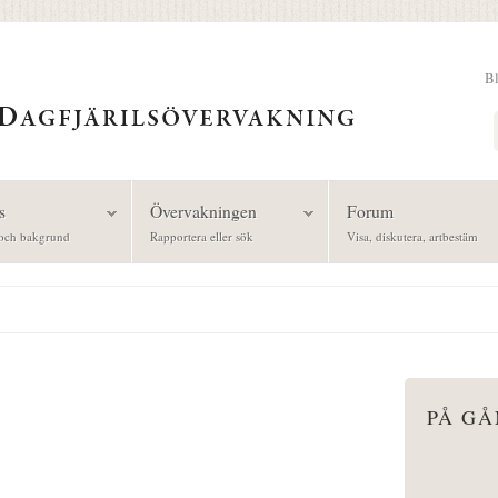
B
Sök
s
Övervakningen
Forum
och bakgrund
Rapportera eller sök
Visa, diskutera, artbestäm
PÅ G