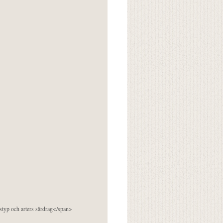
pstyp och arters särdrag</span>