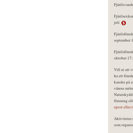
Fjärilsvand
Fjärilsexku
juli
Fjärilsföred
september 
Fjärilsföred
oktober 17
Vill ni att 
ha ett föred
kanske på a
vårens möte
Naturskydds
förening el
epost eller 
Aktivitete
som organisa