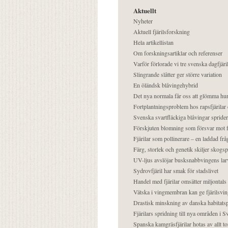
Aktuellt
Nyheter
Aktuell fjärilsforskning
Hela artikellistan
Om forskningsartiklar och referenser
Varför förlorade vi tre svenska dagfjäri
Slingrande slåtter ger större variation
En öländsk blåvingehybrid
Det nya normala får oss att glömma hur
Fortplantningsproblem hos rapsfjärilar 
Svenska svartfläckiga blåvingar sprider 
Förskjuten blomning som försvar mot fj
Fjärilar som pollinerare – en laddad frå
Färg, storlek och genetik skiljer skogs
UV-ljus avslöjar busksnabbvingens lar
Sydrovfjäril har smak för stadslivet
Handel med fjärilar omsätter miljontals 
Vätska i vingmembran kan ge fjärilsvin
Drastisk minskning av danska habitatsp
Fjärilars spridning till nya områden i
Spanska kamgräsfjärilar hotas av allt t