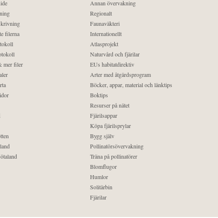
ide
Annan övervakning
ning
Regionalt
krivning
Faunaväkteri
e filerna
Internationellt
tokoll
Atlasprojekt
tokoll
Naturvård och fjärilar
 mer filer
EUs habitatdirektiv
aler
Arter med åtgärdsprogram
rta
Böcker, appar, material och länktips
idor
Boktips
Resurser på nätet
d
Fjärilsappar
Köpa fjärilsprylar
tten
Bygg själv
land
Pollinatörsövervakning
ötaland
Träna på pollinatörer
Blomflugor
Humlor
Solitärbin
Fjärilar