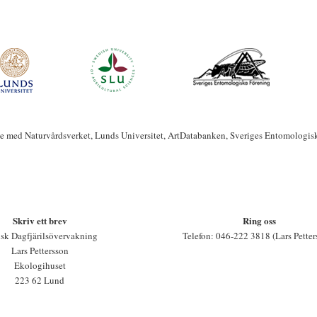
te med Naturvårdsverket, Lunds Universitet, ArtDatabanken, Sveriges Entomologis
Skriv ett brev
Ring oss
sk Dagfjärilsövervakning
Telefon: 046-222 3818 (Lars Petter
Lars Pettersson
Ekologihuset
223 62 Lund