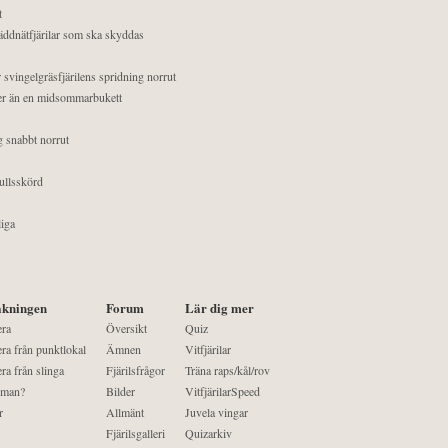
t
äddnätfjärilar som ska skyddas
 svingelgräsfjärilens spridning norrut
mer än en midsommarbukett
g snabbt norrut
ullsskörd
liga
kningen
Forum
Lär dig mer
era
Översikt
Quiz
ra från punktlokal
Ämnen
Vitfjärilar
ra från slinga
Fjärilsfrågor
Träna raps/kål/rov
 man?
Bilder
VitfjärilarSpeed
r
Allmänt
Juvela vingar
Fjärilsgalleri
Quizarkiv