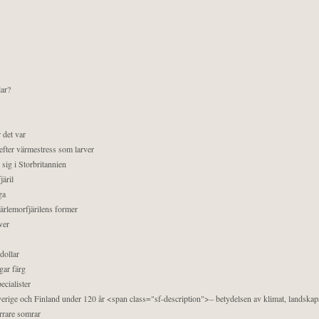
lar?
 det var
efter värmestress som larver
sig i Storbritannien
äril
ga
pärlemorfjärilens former
ver
dollar
gar färg
ecialister
 Sverige och Finland under 120 år <span class="sf-description">– betydelsen av klimat, landska
orrare somrar