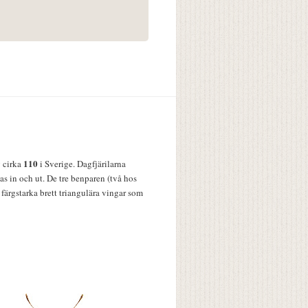
110
v cirka
i Sverige. Dagfjärilarna
s in och ut. De tre benparen (två hos
färgstarka brett triangulära vingar som