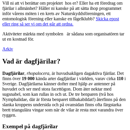
Vill ni att vi berättar om projektet hos er? Eller ha ett föredrag om
fjärilar i allmänhet? Håller ni kanske på att sätta ihop programmet
inför vårens möten i en krets av Naturskyddsföreningen, ett
entomologisk förening eller kanske en fågelklubb?
Skicka epost
eller ring så ser vi om det går att ordna.
Aktiviteter märkta med symbolen
är sådana som organisatören tar
ut en kostnad för.
Arkiv
Vad är dagfjärilar?
Dagfjärilar
,
rhopalocera
, är huvudsakligen dagaktiva fjärilar. Det
finns över
19 000
kända arter dagfjärilar i världen, varav cirka
110
i
Sverige. Dagfjärilarna känner dofter med hjälp av antenner på
huvudet och ser med stora facettögon. Dom äter nektar med
sugsnabel, som kan rullas in och ut. De tre benparen (två hos
Nymphalidae, där är första benparet tillbakabildat!) återfinns på den
slanka kroppens undersida och på ovansidan finns ofta färgstarka
brett triangulära vingar som när de vilar är resta mot varandra över
ryggen.
Exempel på dagfjärilar