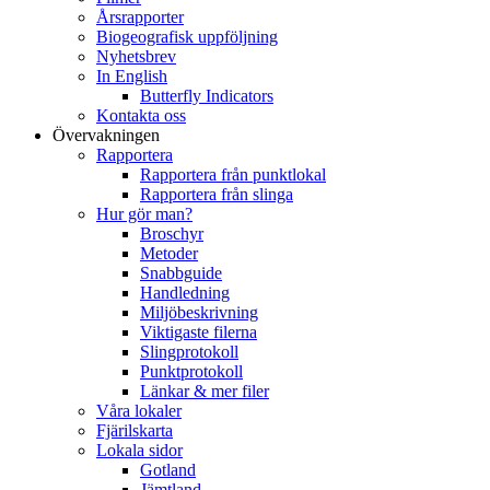
Årsrapporter
Biogeografisk uppföljning
Nyhetsbrev
In English
Butterfly Indicators
Kontakta oss
Övervakningen
Rapportera
Rapportera från punktlokal
Rapportera från slinga
Hur gör man?
Broschyr
Metoder
Snabbguide
Handledning
Miljöbeskrivning
Viktigaste filerna
Slingprotokoll
Punktprotokoll
Länkar & mer filer
Våra lokaler
Fjärilskarta
Lokala sidor
Gotland
Jämtland