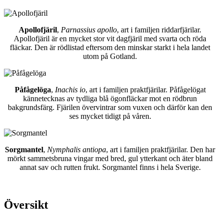
Apollofjäril
,
Parnassius apollo
, art i familjen riddarfjärilar.
Apollofjäril är en mycket stor vit dagfjäril med svarta och röda
fläckar. Den är rödlistad eftersom den minskar starkt i hela landet
utom på Gotland.
Påfågelöga
,
Inachis io
, art i familjen praktfjärilar. Påfågelögat
kännetecknas av tydliga blå ögonfläckar mot en rödbrun
bakgrundsfärg. Fjärilen övervintrar som vuxen och därför kan den
ses mycket tidigt på våren.
Sorgmantel
,
Nymphalis antiopa
, art i familjen praktfjärilar. Den har
mörkt sammetsbruna vingar med bred, gul ytterkant och äter bland
annat sav och rutten frukt. Sorgmantel finns i hela Sverige.
Översikt