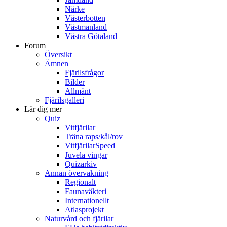
Närke
Västerbotten
Västmanland
Västra Götaland
Forum
Översikt
Ämnen
Fjärilsfrågor
Bilder
Allmänt
Fjärilsgalleri
Lär dig mer
Quiz
Vitfjärilar
Träna raps/kål/rov
VitfjärilarSpeed
Juvela vingar
Quizarkiv
Annan övervakning
Regionalt
Faunaväkteri
Internationellt
Atlasprojekt
Naturvård och fjärilar