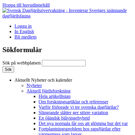
Hoppa till huvudinnehåll
Logga in
In English
Bli medlem
Sökformulär
Sök på webbplatsen
Aktuellt
Nyheter och kalender
Nyheter
Aktuell fjärilsforskning
Hela artikellistan
Om forskningsartiklar och referenser
Varför förlorade vi tre svenska dagfjärilar?
Slingrande slåtter ger större variation
En öländsk blåvingehybrid
Det nya normala får oss att glömma hur det var
Fortplantningsproblem hos rapsfjärilar efter
värmestress som larver