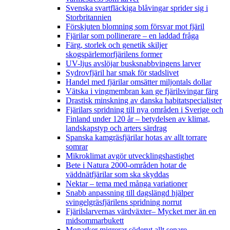
Svenska svartfläckiga blåvingar sprider sig i
Storbritannien
Förskjuten blomning som försvar mot fjäril
Fjärilar som pollinerare – en laddad fråga
Färg, storlek och genetik skiljer
skogspärlemorfjärilens former
UV-ljus avslöjar busksnabbvingens larver
Sydrovfjäril har smak för stadslivet
Handel med fjärilar omsätter miljontals dollar
Vätska i vingmembran kan ge fjärilsvingar färg
Drastisk minskning av danska habitatspecialister
Fjärilars spridning till nya områden i Sverige och
Finland under 120 år
– betydelsen av klimat,
landskapstyp och arters särdrag
Spanska kamgräsfjärilar hotas av allt torrare
somrar
Mikroklimat avgör utvecklingshastighet
Bete i Natura 2000-områden hotar de
väddnätfjärilar som ska skyddas
Nektar – tema med många variationer
Snabb anpassning till dagslängd hjälper
svingelgräsfjärilens spridning norrut
Fjärilslarvernas värdväxter– Mycket mer än en
midsommarbukett
Monarker migrerar söderut allt senare