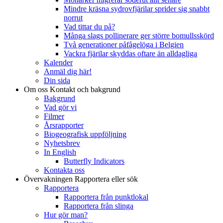
Mindre kräsna sydrovfjärilar sprider sig snabbt
norrut
Vad tittar du på?
Många slags pollinerare ger större bomullsskörd
Två generationer påfågelöga i Belgien
Vackra fjärilar skyddas oftare än alldagliga
Kalender
Anmäl dig här!
Din sida
Om oss
Kontakt och bakgrund
Bakgrund
Vad gör vi
Filmer
Årsrapporter
Biogeografisk uppföljning
Nyhetsbrev
In English
Butterfly Indicators
Kontakta oss
Övervakningen
Rapportera eller sök
Rapportera
Rapportera från punktlokal
Rapportera från slinga
Hur gör man?