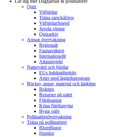
Lär dig mer
Dagfjärilar & pollinatörer
Quiz
Vitfjärilar
Träna raps/kål/rov
VitfjärilarSpeed
Juvela vingar
Quizarkiv
Annan övervakning
Regionalt
Faunaväkteri
Internationellt
Atlasprojekt
Naturvård och fjärilar
EUs habitatdirektiv
Arter med åtgärdsprogram
Böcker, appar, material och länktips
Boktips
Resurser på nätet
Fjärilsappar
Köpa fjärilsprylar
Bygg själv
Pollinatörsövervakning
Träna på pollinatörer
Blomflugor
Humlor