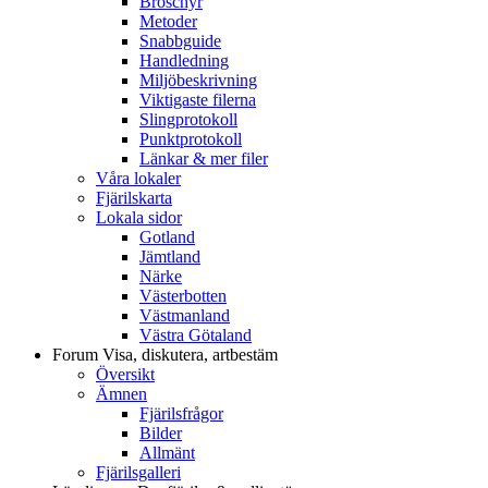
Broschyr
Metoder
Snabbguide
Handledning
Miljöbeskrivning
Viktigaste filerna
Slingprotokoll
Punktprotokoll
Länkar & mer filer
Våra lokaler
Fjärilskarta
Lokala sidor
Gotland
Jämtland
Närke
Västerbotten
Västmanland
Västra Götaland
Forum
Visa, diskutera, artbestäm
Översikt
Ämnen
Fjärilsfrågor
Bilder
Allmänt
Fjärilsgalleri