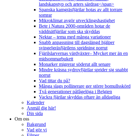
landskapstyp och arters särdrag</span>
Spanska kamgräsfjärilar hotas av allt torrare
somrar
Mikroklimat avgör utvecklingshastighet
Bete i Natura 2000-områden hotar de
väddnätfjärilar som ska skyddas
Nektar – tema med många variationer
Snabb anpassning till dagslängd hjälper
svingelgräsfjärilens spridning norrut
Fjärilslarvernas värdväxter– Mycket mer än en
midsommarbukett
Monarker migrerar söderut allt senare
Mindre kräsna sydrovfjärilar sprider sig snabbt
norrut
Vad tittar du på?
Många slags pollinerare ger större bomullsskörd
Två generationer påfågelöga i Belgien
Vackra fjärilar skyddas oftare än alldagliga
Kalender
Anmäl dig här!
Din sida
Om oss
Bakgrund
Vad gör vi
Filmer