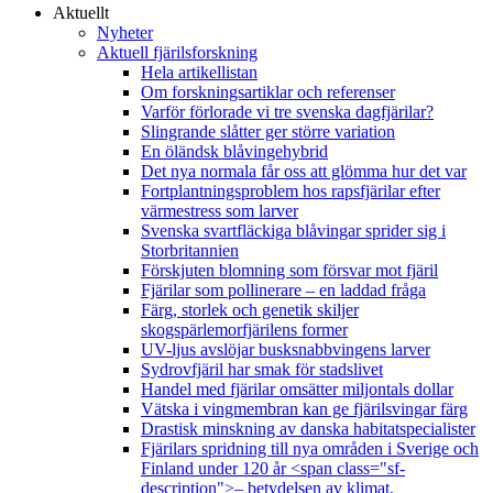
Aktuellt
Nyheter
Aktuell fjärilsforskning
Hela artikellistan
Om forskningsartiklar och referenser
Varför förlorade vi tre svenska dagfjärilar?
Slingrande slåtter ger större variation
En öländsk blåvingehybrid
Det nya normala får oss att glömma hur det var
Fortplantningsproblem hos rapsfjärilar efter
värmestress som larver
Svenska svartfläckiga blåvingar sprider sig i
Storbritannien
Förskjuten blomning som försvar mot fjäril
Fjärilar som pollinerare – en laddad fråga
Färg, storlek och genetik skiljer
skogspärlemorfjärilens former
UV-ljus avslöjar busksnabbvingens larver
Sydrovfjäril har smak för stadslivet
Handel med fjärilar omsätter miljontals dollar
Vätska i vingmembran kan ge fjärilsvingar färg
Drastisk minskning av danska habitatspecialister
Fjärilars spridning till nya områden i Sverige och
Finland under 120 år <span class="sf-
description">– betydelsen av klimat,