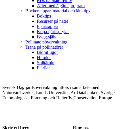
EUs habitatdirektiv
Arter med åtgärdsprogram
Böcker, appar, material och länktips
Boktips
Resurser på nätet
Fjärilsappar
Köpa fjärilsprylar
Bygg själv
Pollinatörsövervakning
Träna på pollinatörer
Blomflugor
Humlor
Solitärbin
Fjärilar
Svensk Dagfjärilsövervakning utförs i samarbete med
Naturvårdsverket, Lunds Universitet, ArtDatabanken, Sveriges
Entomologiska Förening och Butterfly Conservation Europe.
Skriv ett brev
Ring oss