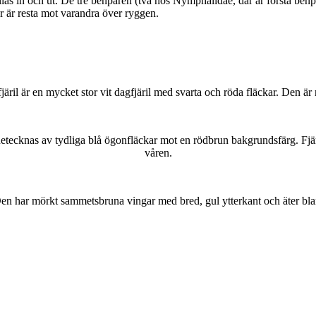
as in och ut. De tre benparen (två hos Nymphalidae, där är första benpa
ar är resta mot varandra över ryggen.
lofjäril är en mycket stor vit dagfjäril med svarta och röda fläckar. Den 
kännetecknas av tydliga blå ögonfläckar mot en rödbrun bakgrundsfärg. Fj
våren.
r. Den har mörkt sammetsbruna vingar med bred, gul ytterkant och äter bla