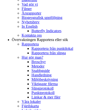
Vad gör vi
Filmer
Årsrapporter
Biogeografisk uppföljning
Nyhetsbrev
In English
Butterfly Indicators
Kontakta oss
Övervakningen
Rapportera eller sök
Rapportera
Rapportera från punktlokal
Rapportera från slinga
Hur gör man?
Broschyr
Metoder
Snabbguide
Handledning
Miljöbeskrivning
Viktigaste filerna
Slingprotokoll
Punktprotokoll
Länkar & mer filer
Våra lokaler
Fjärilskarta