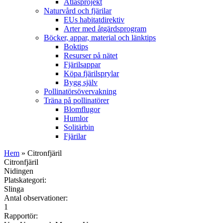
Atlasprojekt
Naturvård och fjärilar
EUs habitatdirektiv
Arter med åtgärdsprogram
Böcker, appar, material och länktips
Boktips
Resurser på nätet
Fjärilsappar
Köpa fjärilsprylar
Bygg själv
Pollinatörsövervakning
Träna på pollinatörer
Blomflugor
Humlor
Solitärbin
Fjärilar
Hem
» Citronfjäril
Citronfjäril
Nidingen
Platskategori:
Slinga
Antal observationer:
1
Rapportör: