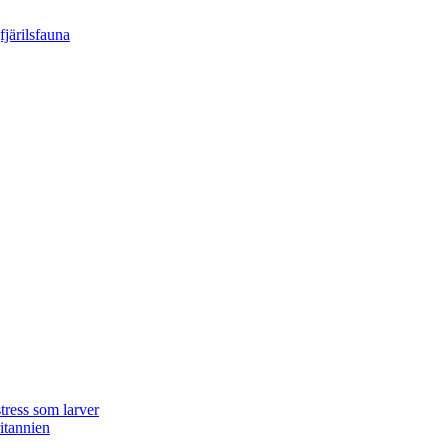
tress som larver
ritannien