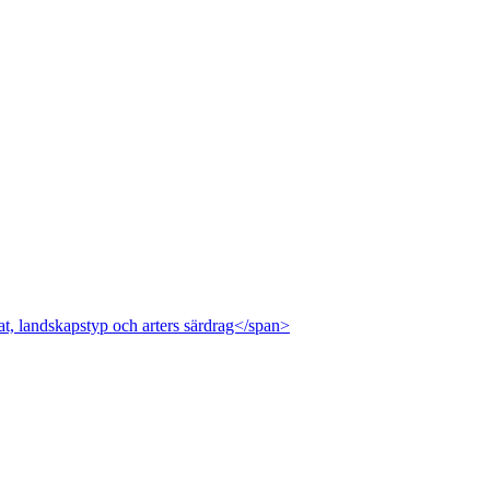
at, landskapstyp och arters särdrag</span>