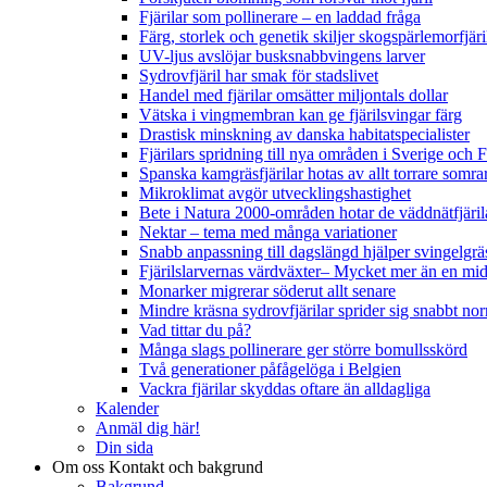
Fjärilar som pollinerare – en laddad fråga
Färg, storlek och genetik skiljer skogspärlemorfjär
UV-ljus avslöjar busksnabbvingens larver
Sydrovfjäril har smak för stadslivet
Handel med fjärilar omsätter miljontals dollar
Vätska i vingmembran kan ge fjärilsvingar färg
Drastisk minskning av danska habitatspecialister
Fjärilars spridning till nya områden i Sverige och
Spanska kamgräsfjärilar hotas av allt torrare somra
Mikroklimat avgör utvecklingshastighet
Bete i Natura 2000-områden hotar de väddnätfjäri
Nektar – tema med många variationer
Snabb anpassning till dagslängd hjälper svingelgräs
Fjärilslarvernas värdväxter– Mycket mer än en m
Monarker migrerar söderut allt senare
Mindre kräsna sydrovfjärilar sprider sig snabbt nor
Vad tittar du på?
Många slags pollinerare ger större bomullsskörd
Två generationer påfågelöga i Belgien
Vackra fjärilar skyddas oftare än alldagliga
Kalender
Anmäl dig här!
Din sida
Om oss
Kontakt och bakgrund
Bakgrund