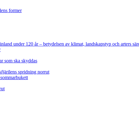
ilens former
 Finland under 120 år
– betydelsen av klimat, landskapstyp och arters sär
r
lar som ska skyddas
fjärilens spridning norrut
idsommarbukett
rut