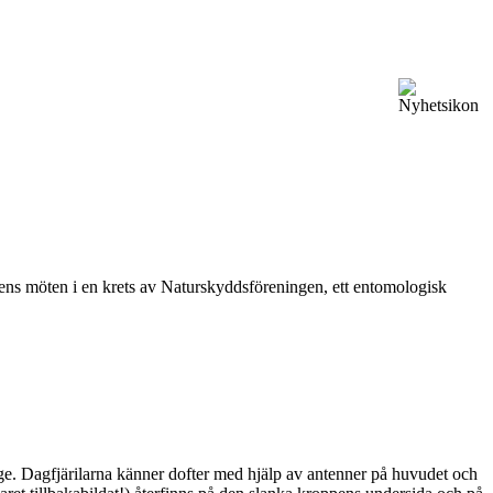
vårens möten i en krets av Naturskyddsföreningen, ett entomologisk
ge. Dagfjärilarna känner dofter med hjälp av antenner på huvudet och