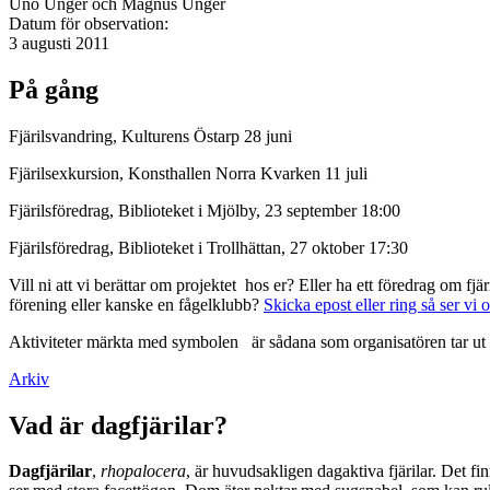
Uno Unger och Magnus Unger
Datum för observation:
3 augusti 2011
På gång
Fjärilsvandring, Kulturens Östarp 28 juni
Fjärilsexkursion, Konsthallen Norra Kvarken 11 juli
Fjärilsföredrag, Biblioteket i Mjölby, 23 september 18:00
Fjärilsföredrag, Biblioteket i Trollhättan, 27 oktober 17:30
Vill ni att vi berättar om projektet hos er? Eller ha ett föredrag om f
förening eller kanske en fågelklubb?
Skicka epost eller ring så ser vi 
Aktiviteter märkta med symbolen
är sådana som organisatören tar ut 
Arkiv
Vad är dagfjärilar?
Dagfjärilar
,
rhopalocera
, är huvudsakligen dagaktiva fjärilar. Det fi