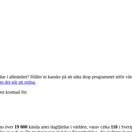
järilar i allmänhet? Håller ni kanske på att sätta ihop programmet inför 
om det går att ordna.
en kostnad för.
nns över
19 000
kända arter dagfjärilar i världen, varav cirka
110
i Sveri