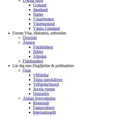
Lokala sidor
Gotland
Jämtland
Närke
Västerbotten
Västmanland
Västra Götaland
Forum
Visa, diskutera, artbestäm
Översikt
Ämnen
Fjärilsfrågor
Bilder
Allmänt
Fjärilsgalleri
Lär dig mer
Dagfjärilar & pollinatörer
Quiz
Vitfjärilar
Träna raps/kål/rov
VitfjärilarSpeed
Juvela vingar
Quizarkiv
Annan övervakning
Regionalt
Faunaväkteri
Internationellt