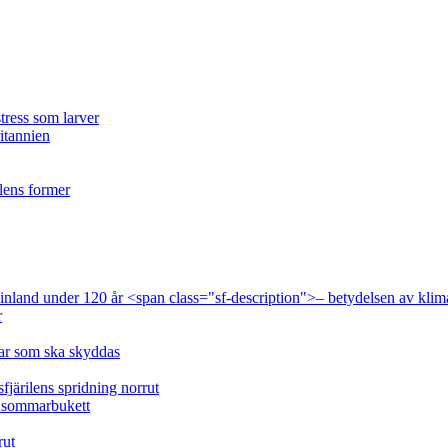
tress som larver
ritannien
ilens former
 Finland under 120 år <span class="sf-description">– betydelsen av klim
r
lar som ska skyddas
fjärilens spridning norrut
idsommarbukett
rut