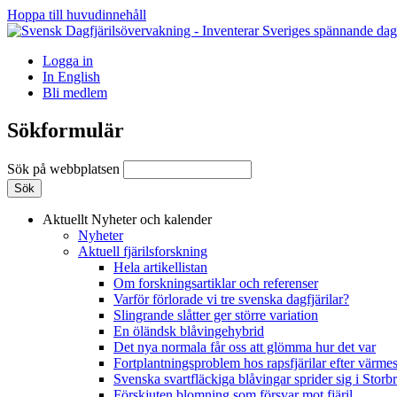
Hoppa till huvudinnehåll
Logga in
In English
Bli medlem
Sökformulär
Sök på webbplatsen
Aktuellt
Nyheter och kalender
Nyheter
Aktuell fjärilsforskning
Hela artikellistan
Om forskningsartiklar och referenser
Varför förlorade vi tre svenska dagfjärilar?
Slingrande slåtter ger större variation
En öländsk blåvingehybrid
Det nya normala får oss att glömma hur det var
Fortplantningsproblem hos rapsfjärilar efter värmes
Svenska svartfläckiga blåvingar sprider sig i Storb
Förskjuten blomning som försvar mot fjäril