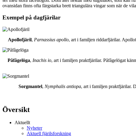
ser med stora facettögon. Dom äter nektar med sugsnabel, som kan rull
ovansidan finns ofta färgstarka brett triangulära vingar som när de vil
Exempel på dagfjärilar
Apollofjäril
,
Parnassius apollo
, art i familjen riddarfjärilar. Apol
Påfågelöga
,
Inachis io
, art i familjen praktfjärilar. Påfågelögat 
Sorgmantel
,
Nymphalis antiopa
, art i familjen praktfjärila
Översikt
Aktuellt
Nyheter
Aktuell fjärilsforskning