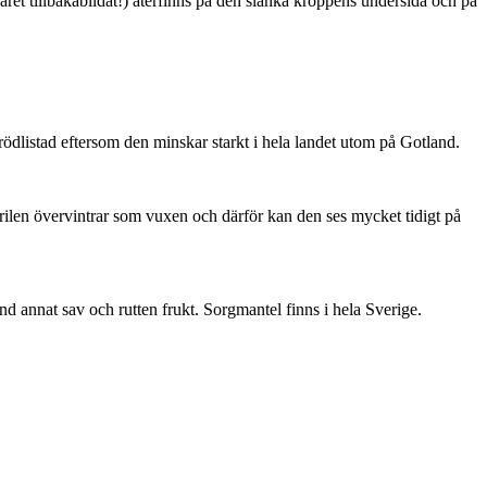
ret tillbakabildat!) återfinns på den slanka kroppens undersida och på
är rödlistad eftersom den minskar starkt i hela landet utom på Gotland.
ärilen övervintrar som vuxen och därför kan den ses mycket tidigt på
nd annat sav och rutten frukt. Sorgmantel finns i hela Sverige.