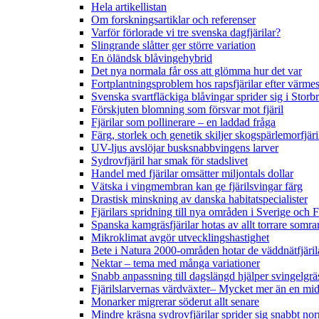
Hela artikellistan
Om forskningsartiklar och referenser
Varför förlorade vi tre svenska dagfjärilar?
Slingrande slåtter ger större variation
En öländsk blåvingehybrid
Det nya normala får oss att glömma hur det var
Fortplantningsproblem hos rapsfjärilar efter värmes
Svenska svartfläckiga blåvingar sprider sig i Storb
Förskjuten blomning som försvar mot fjäril
Fjärilar som pollinerare – en laddad fråga
Färg, storlek och genetik skiljer skogspärlemorfjär
UV-ljus avslöjar busksnabbvingens larver
Sydrovfjäril har smak för stadslivet
Handel med fjärilar omsätter miljontals dollar
Vätska i vingmembran kan ge fjärilsvingar färg
Drastisk minskning av danska habitatspecialister
Fjärilars spridning till nya områden i Sverige och
Spanska kamgräsfjärilar hotas av allt torrare somra
Mikroklimat avgör utvecklingshastighet
Bete i Natura 2000-områden hotar de väddnätfjäri
Nektar – tema med många variationer
Snabb anpassning till dagslängd hjälper svingelgräs
Fjärilslarvernas värdväxter– Mycket mer än en m
Monarker migrerar söderut allt senare
Mindre kräsna sydrovfjärilar sprider sig snabbt nor