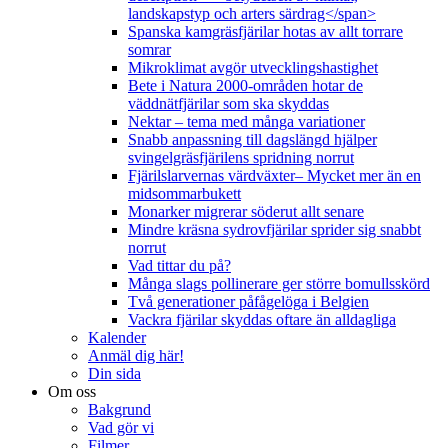
landskapstyp och arters särdrag</span>
Spanska kamgräsfjärilar hotas av allt torrare
somrar
Mikroklimat avgör utvecklingshastighet
Bete i Natura 2000-områden hotar de
väddnätfjärilar som ska skyddas
Nektar – tema med många variationer
Snabb anpassning till dagslängd hjälper
svingelgräsfjärilens spridning norrut
Fjärilslarvernas värdväxter– Mycket mer än en
midsommarbukett
Monarker migrerar söderut allt senare
Mindre kräsna sydrovfjärilar sprider sig snabbt
norrut
Vad tittar du på?
Många slags pollinerare ger större bomullsskörd
Två generationer påfågelöga i Belgien
Vackra fjärilar skyddas oftare än alldagliga
Kalender
Anmäl dig här!
Din sida
Om oss
Bakgrund
Vad gör vi
Filmer