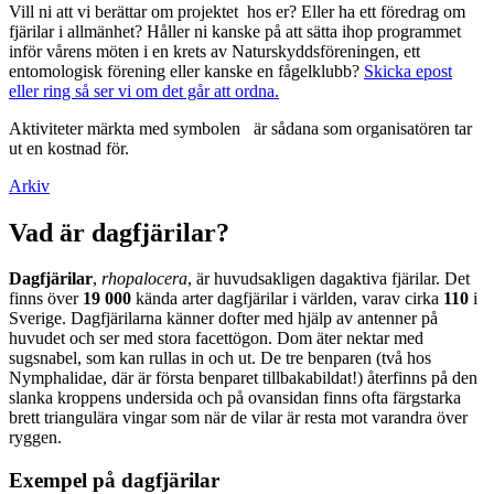
Vill ni att vi berättar om projektet hos er? Eller ha ett föredrag om
fjärilar i allmänhet? Håller ni kanske på att sätta ihop programmet
inför vårens möten i en krets av Naturskyddsföreningen, ett
entomologisk förening eller kanske en fågelklubb?
Skicka epost
eller ring så ser vi om det går att ordna.
Aktiviteter märkta med symbolen
är sådana som organisatören tar
ut en kostnad för.
Arkiv
Vad är dagfjärilar?
Dagfjärilar
,
rhopalocera
, är huvudsakligen dagaktiva fjärilar. Det
finns över
19 000
kända arter dagfjärilar i världen, varav cirka
110
i
Sverige. Dagfjärilarna känner dofter med hjälp av antenner på
huvudet och ser med stora facettögon. Dom äter nektar med
sugsnabel, som kan rullas in och ut. De tre benparen (två hos
Nymphalidae, där är första benparet tillbakabildat!) återfinns på den
slanka kroppens undersida och på ovansidan finns ofta färgstarka
brett triangulära vingar som när de vilar är resta mot varandra över
ryggen.
Exempel på dagfjärilar