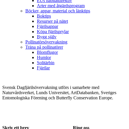
EUs habitatdirektiv
Arter med åtgärdsprogram
Böcker, appar, material och länktips
Boktips
Resurser på nätet
Fjärilsappar
Köpa fjärilsprylar
Bygg själv
Pollinatörsövervakning
Träna på pollinatörer
Blomflugor
Humlor
Solitärbin
Fjärilar
Svensk Dagfjärilsövervakning utförs i samarbete med
Naturvårdsverket, Lunds Universitet, ArtDatabanken, Sveriges
Entomologiska Förening och Butterfly Conservation Europe.
Skriv ett brev
Ring oss