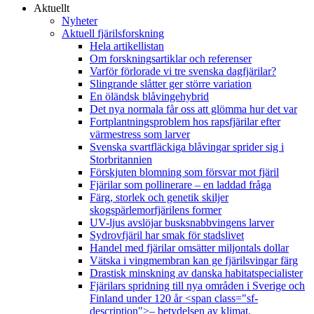
Aktuellt
Nyheter
Aktuell fjärilsforskning
Hela artikellistan
Om forskningsartiklar och referenser
Varför förlorade vi tre svenska dagfjärilar?
Slingrande slåtter ger större variation
En öländsk blåvingehybrid
Det nya normala får oss att glömma hur det var
Fortplantningsproblem hos rapsfjärilar efter
värmestress som larver
Svenska svartfläckiga blåvingar sprider sig i
Storbritannien
Förskjuten blomning som försvar mot fjäril
Fjärilar som pollinerare – en laddad fråga
Färg, storlek och genetik skiljer
skogspärlemorfjärilens former
UV-ljus avslöjar busksnabbvingens larver
Sydrovfjäril har smak för stadslivet
Handel med fjärilar omsätter miljontals dollar
Vätska i vingmembran kan ge fjärilsvingar färg
Drastisk minskning av danska habitatspecialister
Fjärilars spridning till nya områden i Sverige och
Finland under 120 år <span class="sf-
description">– betydelsen av klimat,