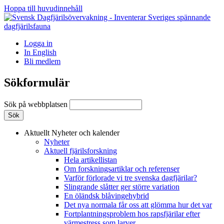
Hoppa till huvudinnehåll
Logga in
In English
Bli medlem
Sökformulär
Sök på webbplatsen
Aktuellt
Nyheter och kalender
Nyheter
Aktuell fjärilsforskning
Hela artikellistan
Om forskningsartiklar och referenser
Varför förlorade vi tre svenska dagfjärilar?
Slingrande slåtter ger större variation
En öländsk blåvingehybrid
Det nya normala får oss att glömma hur det var
Fortplantningsproblem hos rapsfjärilar efter
värmestress som larver