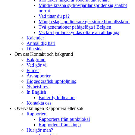
Mindre kräsna sydrovfjärilar sprider sig snabbt
norrut
Vad tittar du på?
Många slags pollinerare ger större bomullsskörd
Två generationer påfågelöga i Belgien
Vackra fjärilar skyddas oftare än alldagliga
Kalender
Anmäl dig här!
Din sida
Om oss
Kontakt och bakgrund
Bakgrund
Vad gör vi
Filmer
Årsrapporter
Biogeografisk uppföljning
Nyhetsbrev
In English
Butterfly Indicators
Kontakta oss
Övervakningen
Rapportera eller sök
Rapportera
Rapportera från punktlokal
Rapportera från slinga
Hur gör man?