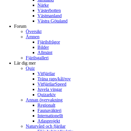
Närke
Västerbotten
Västmanland
Västra Götaland
Forum
Översikt
Ämnen
Fjärilsfrågor
Bilder
Allmänt
Fjärilsgalleri
Lär dig mer
Quiz
Vitfjärilar
Träna raps/kål/rov
VitfjärilarSpeed
Juvela vingar
Quizarkiv
Annan övervakning
Regionalt
Faunaväkteri
Internationellt
Atlasprojekt
Naturvård och fjärilar