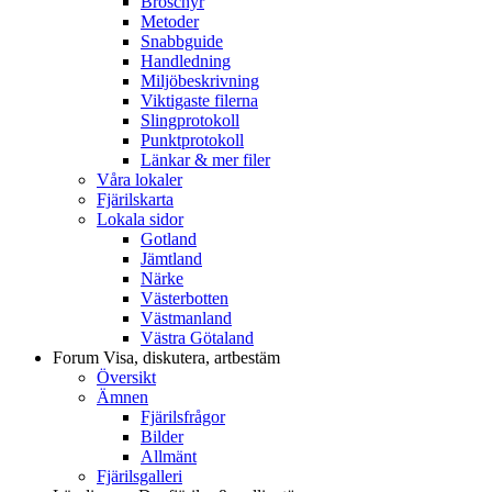
Broschyr
Metoder
Snabbguide
Handledning
Miljöbeskrivning
Viktigaste filerna
Slingprotokoll
Punktprotokoll
Länkar & mer filer
Våra lokaler
Fjärilskarta
Lokala sidor
Gotland
Jämtland
Närke
Västerbotten
Västmanland
Västra Götaland
Forum
Visa, diskutera, artbestäm
Översikt
Ämnen
Fjärilsfrågor
Bilder
Allmänt
Fjärilsgalleri