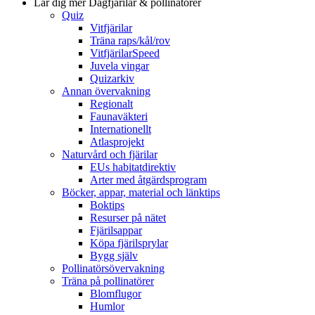
Lär dig mer
Dagfjärilar & pollinatörer
Quiz
Vitfjärilar
Träna raps/kål/rov
VitfjärilarSpeed
Juvela vingar
Quizarkiv
Annan övervakning
Regionalt
Faunaväkteri
Internationellt
Atlasprojekt
Naturvård och fjärilar
EUs habitatdirektiv
Arter med åtgärdsprogram
Böcker, appar, material och länktips
Boktips
Resurser på nätet
Fjärilsappar
Köpa fjärilsprylar
Bygg själv
Pollinatörsövervakning
Träna på pollinatörer
Blomflugor
Humlor