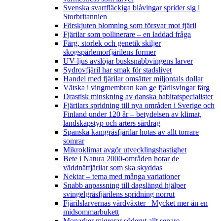
Svenska svartfläckiga blåvingar sprider sig i
Storbritannien
Förskjuten blomning som försvar mot fjäril
Fjärilar som pollinerare – en laddad fråga
Färg, storlek och genetik skiljer
skogspärlemorfjärilens former
UV-ljus avslöjar busksnabbvingens larver
Sydrovfjäril har smak för stadslivet
Handel med fjärilar omsätter miljontals dollar
Vätska i vingmembran kan ge fjärilsvingar färg
Drastisk minskning av danska habitatspecialister
Fjärilars spridning till nya områden i Sverige och
Finland under 120 år
– betydelsen av klimat,
landskapstyp och arters särdrag
Spanska kamgräsfjärilar hotas av allt torrare
somrar
Mikroklimat avgör utvecklingshastighet
Bete i Natura 2000-områden hotar de
väddnätfjärilar som ska skyddas
Nektar – tema med många variationer
Snabb anpassning till dagslängd hjälper
svingelgräsfjärilens spridning norrut
Fjärilslarvernas värdväxter– Mycket mer än en
midsommarbukett
Monarker migrerar söderut allt senare