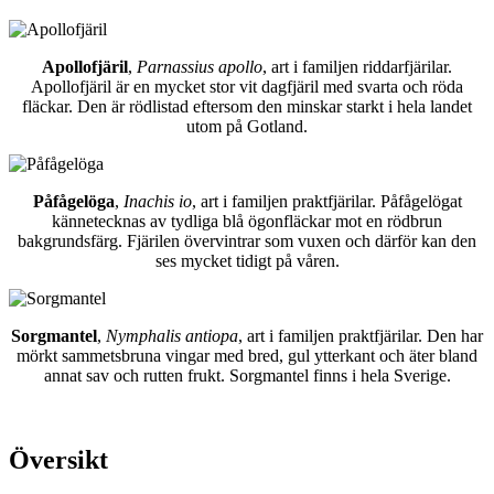
Apollofjäril
,
Parnassius apollo
, art i familjen riddarfjärilar.
Apollofjäril är en mycket stor vit dagfjäril med svarta och röda
fläckar. Den är rödlistad eftersom den minskar starkt i hela landet
utom på Gotland.
Påfågelöga
,
Inachis io
, art i familjen praktfjärilar. Påfågelögat
kännetecknas av tydliga blå ögonfläckar mot en rödbrun
bakgrundsfärg. Fjärilen övervintrar som vuxen och därför kan den
ses mycket tidigt på våren.
Sorgmantel
,
Nymphalis antiopa
, art i familjen praktfjärilar. Den har
mörkt sammetsbruna vingar med bred, gul ytterkant och äter bland
annat sav och rutten frukt. Sorgmantel finns i hela Sverige.
Översikt