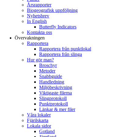
Årsrapporter
Biogeografisk uppföljning
Nyhetsbrev
In English
Butterfly Indicators
Kontakta oss
Övervakningen
Rapportera
Rapportera från punktlokal
Rapportera från slinga
Hur gör man?
Broschyr
Metoder
Snabbguide
Handledning
Miljöbeskrivning
Viktigaste filerna
Slingprotokoll
Punktprotokoll
Länkar & mer filer
Våra lokaler
Fjärilskarta
Lokala sidor
Gotland
Jämtland