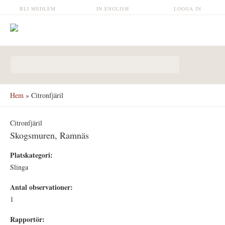
Hoppa till huvudinnehåll
BLI MEDLEM
IN ENGLISH
LOGGA IN
Sökformulär
Hem
» Citronfjäril
Citronfjäril
Skogsmuren, Ramnäs
Platskategori:
Slinga
Antal observationer:
1
Rapportör: