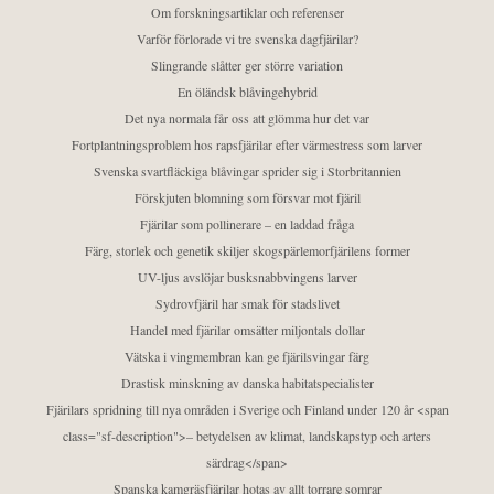
Om forskningsartiklar och referenser
Varför förlorade vi tre svenska dagfjärilar?
Slingrande slåtter ger större variation
En öländsk blåvingehybrid
Det nya normala får oss att glömma hur det var
Fortplantningsproblem hos rapsfjärilar efter värmestress som larver
Svenska svartfläckiga blåvingar sprider sig i Storbritannien
Förskjuten blomning som försvar mot fjäril
Fjärilar som pollinerare – en laddad fråga
Färg, storlek och genetik skiljer skogspärlemorfjärilens former
UV-ljus avslöjar busksnabbvingens larver
Sydrovfjäril har smak för stadslivet
Handel med fjärilar omsätter miljontals dollar
Vätska i vingmembran kan ge fjärilsvingar färg
Drastisk minskning av danska habitatspecialister
Fjärilars spridning till nya områden i Sverige och Finland under 120 år <span
class="sf-description">– betydelsen av klimat, landskapstyp och arters
särdrag</span>
Spanska kamgräsfjärilar hotas av allt torrare somrar