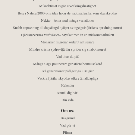
Mikroklimat avgör utvecklingshastighet
Bete i Natura 2000-områden hotar de väddnätfjärilar som ska skyddas
Nektar – tema med många variationer
Snabb anpassning till dagslängd hjälper svingelgräsfjärilens spridning norrut
Fjärilslarvernas värdväxter– Mycket mer än en midsommarbukett
Monarker migrerar söderut allt senare
Mindre kräsna sydrovfjärilar sprider sig snabbt norrut
Vad tittar du på?
Många slags pollinerare ger större bomullsskörd
Två generationer påfågelöga i Belgien
Vackra fjärilar skyddas oftare än alldagliga
Kalender
Anmäl dig här!
Din sida
Om oss
Bakgrund
Vad gör vi
Filmer