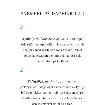
EXEMPEL PÅ DAGFJÄRILAR
Apollofjäril
,
Parnassius apollo
, art i familjen
riddarfjärilar. Apollofjäril är en mycket stor vit
dagfjäril med svarta och röda fläckar. Den är
rödlistad eftersom den minskar starkt i hela
landet utom på Gotland.
Påfågelöga
,
Inachis io
, art i familjen
praktfjärilar. Påfågelögat kännetecknas av tydliga
blå ögonfläckar mot en rödbrun bakgrundsfärg.
Fjärilen övervintrar som vuxen och därför kan
den ses mycket tidigt på våren.