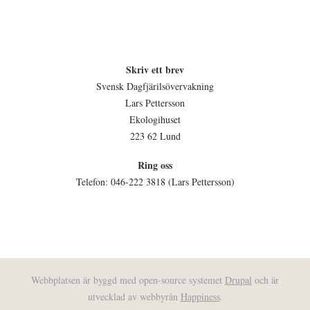
Skriv ett brev
Svensk Dagfjärilsövervakning
Lars Pettersson
Ekologihuset
223 62 Lund
Ring oss
Telefon: 046-222 3818 (Lars Pettersson)
Webbplatsen är byggd med open-source systemet
Drupal
och är
utvecklad av webbyrån
Happiness
.