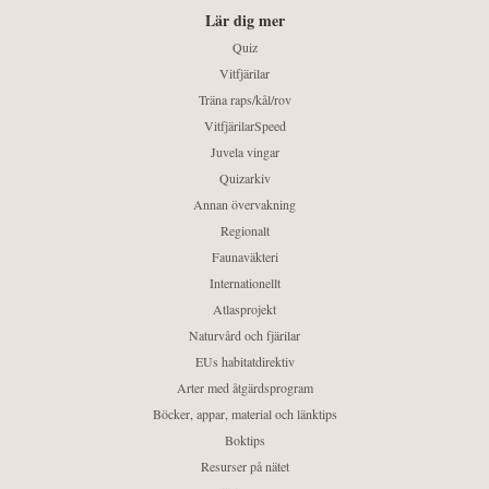
Lär dig mer
Quiz
Vitfjärilar
Träna raps/kål/rov
VitfjärilarSpeed
Juvela vingar
Quizarkiv
Annan övervakning
Regionalt
Faunaväkteri
Internationellt
Atlasprojekt
Naturvård och fjärilar
EUs habitatdirektiv
Arter med åtgärdsprogram
Böcker, appar, material och länktips
Boktips
Resurser på nätet