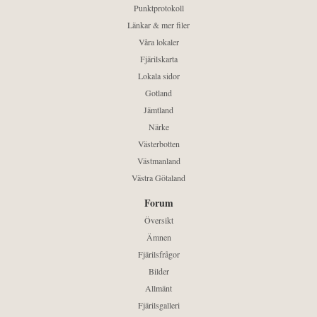
Punktprotokoll
Länkar & mer filer
Våra lokaler
Fjärilskarta
Lokala sidor
Gotland
Jämtland
Närke
Västerbotten
Västmanland
Västra Götaland
Forum
Översikt
Ämnen
Fjärilsfrågor
Bilder
Allmänt
Fjärilsgalleri