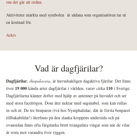
om det går att ordna.
Aktiviteter märkta med symbolen
är sådana som organisatören tar ut
en kostnad för.
Arkiv
Vad är dagfjärilar?
Dagfjärilar
,
rhopalocera
, är huvudsakligen dagaktiva fjärilar. Det finns
19 000
110
över
kända arter dagfjärilar i världen, varav cirka
i Sverige.
Dagfjärilarna känner dofter med hjälp av antenner på huvudet och ser
med stora facettögon. Dom äter nektar med sugsnabel, som kan rullas
in och ut. De tre benparen (två hos Nymphalidae, där är första benparet
tillbakabildat!) återfinns på den slanka kroppens undersida och på
ovansidan finns ofta färgstarka brett triangulära vingar som när de vilar
är resta mot varandra över ryggen.