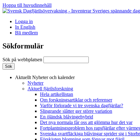
Hoppa till huvudinnehåll
Logga in
In English
Bli medlem
Sökformulär
Sök på webbplatsen
Aktuellt
Nyheter och kalender
Nyheter
Aktuell fjärilsforskning
Hela artikellistan
Om forskningsartiklar och referenser
Varför förlorade vi tre svenska dagfjärilar?
Slingrande slåtter ger större variation
En öländsk blåvingehybrid
Det nya normala får oss att glömma hur det var
Fortplantningsproblem hos rapsfjärilar efter värmes
Svenska svartfläckiga blåvingar sprider sig i Storb
Förskjuten blomning som försvar mot fjäril