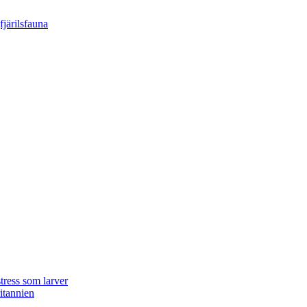
tress som larver
ritannien