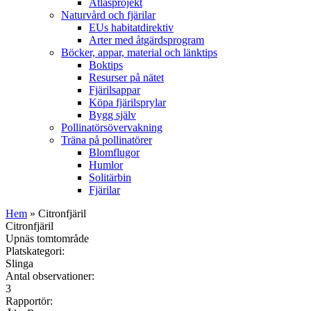
Atlasprojekt
Naturvård och fjärilar
EUs habitatdirektiv
Arter med åtgärdsprogram
Böcker, appar, material och länktips
Boktips
Resurser på nätet
Fjärilsappar
Köpa fjärilsprylar
Bygg själv
Pollinatörsövervakning
Träna på pollinatörer
Blomflugor
Humlor
Solitärbin
Fjärilar
Hem
» Citronfjäril
Citronfjäril
Upnäs tomtområde
Platskategori:
Slinga
Antal observationer:
3
Rapportör: