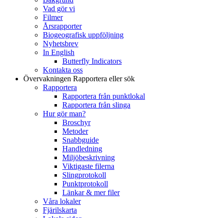
Vad gör vi
Filmer
Årsrapporter
Biogeografisk uppföljning
Nyhetsbrev
In English
Butterfly Indicators
Kontakta oss
Övervakningen
Rapportera eller sök
Rapportera
Rapportera från punktlokal
Rapportera från slinga
Hur gör man?
Broschyr
Metoder
Snabbguide
Handledning
Miljöbeskrivning
Viktigaste filerna
Slingprotokoll
Punktprotokoll
Länkar & mer filer
Våra lokaler
Fjärilskarta