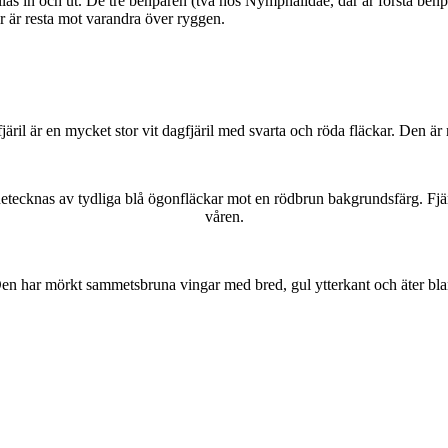
as in och ut. De tre benparen (två hos Nymphalidae, där är första benpa
ar är resta mot varandra över ryggen.
lofjäril är en mycket stor vit dagfjäril med svarta och röda fläckar. Den 
kännetecknas av tydliga blå ögonfläckar mot en rödbrun bakgrundsfärg. Fj
våren.
r. Den har mörkt sammetsbruna vingar med bred, gul ytterkant och äter bla