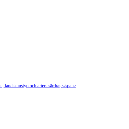
at, landskapstyp och arters särdrag</span>