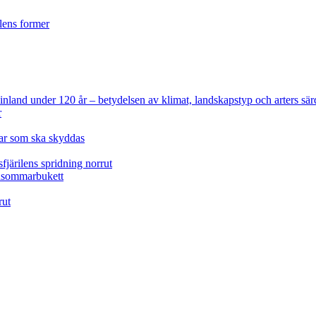
ilens former
 Finland under 120 år
– betydelsen av klimat, landskapstyp och arters sär
r
lar som ska skyddas
fjärilens spridning norrut
idsommarbukett
rut