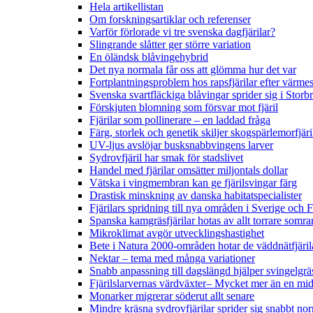
Hela artikellistan
Om forskningsartiklar och referenser
Varför förlorade vi tre svenska dagfjärilar?
Slingrande slåtter ger större variation
En öländsk blåvingehybrid
Det nya normala får oss att glömma hur det var
Fortplantningsproblem hos rapsfjärilar efter värmes
Svenska svartfläckiga blåvingar sprider sig i Storb
Förskjuten blomning som försvar mot fjäril
Fjärilar som pollinerare – en laddad fråga
Färg, storlek och genetik skiljer skogspärlemorfjär
UV-ljus avslöjar busksnabbvingens larver
Sydrovfjäril har smak för stadslivet
Handel med fjärilar omsätter miljontals dollar
Vätska i vingmembran kan ge fjärilsvingar färg
Drastisk minskning av danska habitatspecialister
Fjärilars spridning till nya områden i Sverige och
Spanska kamgräsfjärilar hotas av allt torrare somra
Mikroklimat avgör utvecklingshastighet
Bete i Natura 2000-områden hotar de väddnätfjäri
Nektar – tema med många variationer
Snabb anpassning till dagslängd hjälper svingelgräs
Fjärilslarvernas värdväxter– Mycket mer än en m
Monarker migrerar söderut allt senare
Mindre kräsna sydrovfjärilar sprider sig snabbt nor