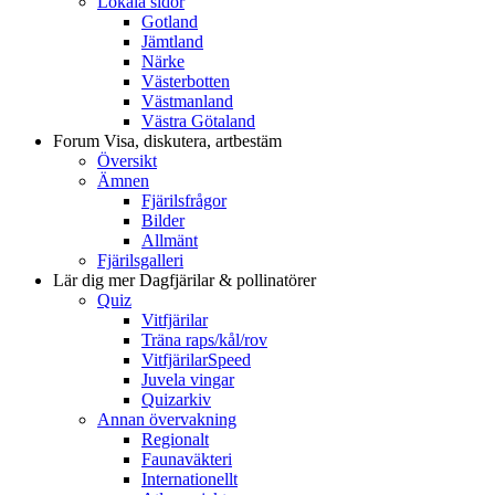
Lokala sidor
Gotland
Jämtland
Närke
Västerbotten
Västmanland
Västra Götaland
Forum
Visa, diskutera, artbestäm
Översikt
Ämnen
Fjärilsfrågor
Bilder
Allmänt
Fjärilsgalleri
Lär dig mer
Dagfjärilar & pollinatörer
Quiz
Vitfjärilar
Träna raps/kål/rov
VitfjärilarSpeed
Juvela vingar
Quizarkiv
Annan övervakning
Regionalt
Faunaväkteri
Internationellt