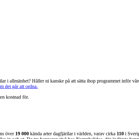
järilar i allmänhet? Håller ni kanske på att sätta ihop programmet inför 
om det går att ordna.
en kostnad för.
nns över
19 000
kända arter dagfjärilar i världen, varav cirka
110
i Sveri