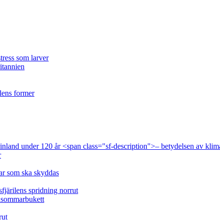
tress som larver
ritannien
ilens former
 Finland under 120 år <span class="sf-description">– betydelsen av klim
r
lar som ska skyddas
fjärilens spridning norrut
idsommarbukett
rut