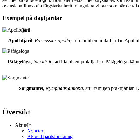
ser med stora facettögon. Dom äter nektar med sugsnabel, som kan rull
ovansidan finns ofta färgstarka brett triangulära vingar som när de vil
Exempel på dagfjärilar
Apollofjäril
,
Parnassius apollo
, art i familjen riddarfjärilar. Apol
Påfågelöga
,
Inachis io
, art i familjen praktfjärilar. Påfågelögat 
Sorgmantel
,
Nymphalis antiopa
, art i familjen praktfjärila
Översikt
Aktuellt
Nyheter
Aktuell fjärilsforskning