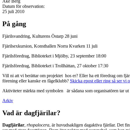
Åke Berg
Datum för observation:
25 juli 2010
På gång
Fjärilsvandring, Kulturens Östarp 28 juni
Fjärilsexkursion, Konsthallen Norra Kvarken 11 juli
Fjärilsföredrag, Biblioteket i Mjölby, 23 september 18:00
Fjärilsföredrag, Biblioteket i Trollhättan, 27 oktober 17:30
Vill ni att vi berättar om projektet hos er? Eller ha ett föredrag om f
förening eller kanske en fågelklubb?
Skicka epost eller ring så ser vi 
Aktiviteter märkta med symbolen
är sådana som organisatören tar ut 
Arkiv
Vad är dagfjärilar?
Dagfjärilar
,
rhopalocera
, är huvudsakligen dagaktiva fjärilar. Det fi