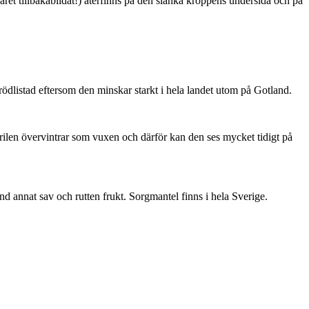
ret tillbakabildat!) återfinns på den slanka kroppens undersida och på
är rödlistad eftersom den minskar starkt i hela landet utom på Gotland.
ärilen övervintrar som vuxen och därför kan den ses mycket tidigt på
nd annat sav och rutten frukt. Sorgmantel finns i hela Sverige.