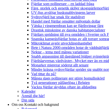
Fjärilar som pollinerare – en laddad fråga
Färg, storlek och genetik skiljer skogspärlemorfjär
UV-ljus avslöjar busksnabbvingens larver
Sydrovfjäril har smak för stadslivet
Handel med fjärilar omsätter miljontals dollar
Vätska i vingmembran kan ge fjärilsvingar färg
Drastisk minskning av danska habitatspecialister
Fjärilars spridning till nya områden i Sverige och
Spanska kamgräsfjärilar hotas av allt torrare somra
Mikroklimat avgör utvecklingshastighet
Bete i Natura 2000-områden hotar de väddnätfjäri
Nektar – tema med många variationer
Snabb anpassning till dagslängd hjälper svingelgräs
Fjärilslarvernas värdväxter– Mycket mer än en m
Monarker migrerar söderut allt senare
Mindre kräsna sydrovfjärilar sprider sig snabbt nor
Vad tittar du på?
Många slags pollinerare ger större bomullsskörd
Två generationer påfågelöga i Belgien
Vackra fjärilar skyddas oftare än alldagliga
Kalender
Anmäl dig här!
Din sida
Om oss
Kontakt och bakgrund
Bakgrund