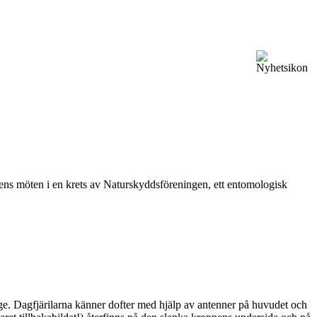
vårens möten i en krets av Naturskyddsföreningen, ett entomologisk
ge. Dagfjärilarna känner dofter med hjälp av antenner på huvudet och