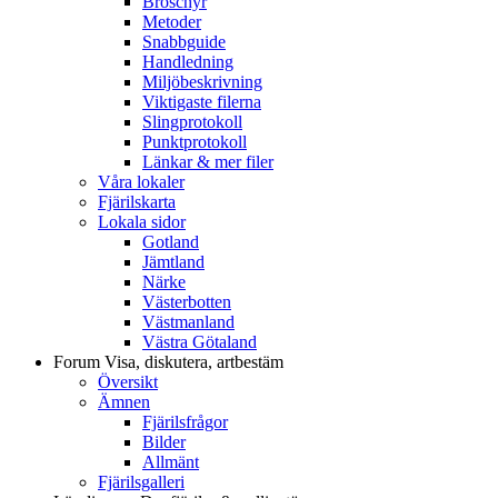
Broschyr
Metoder
Snabbguide
Handledning
Miljöbeskrivning
Viktigaste filerna
Slingprotokoll
Punktprotokoll
Länkar & mer filer
Våra lokaler
Fjärilskarta
Lokala sidor
Gotland
Jämtland
Närke
Västerbotten
Västmanland
Västra Götaland
Forum
Visa, diskutera, artbestäm
Översikt
Ämnen
Fjärilsfrågor
Bilder
Allmänt
Fjärilsgalleri