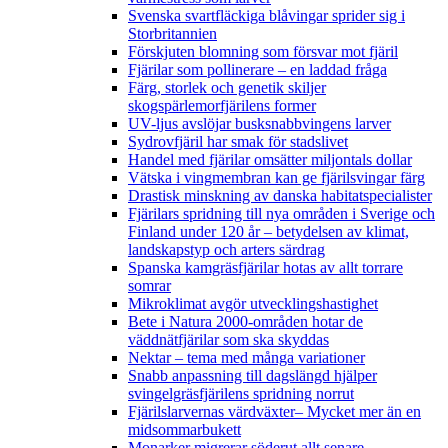
Svenska svartfläckiga blåvingar sprider sig i
Storbritannien
Förskjuten blomning som försvar mot fjäril
Fjärilar som pollinerare – en laddad fråga
Färg, storlek och genetik skiljer
skogspärlemorfjärilens former
UV-ljus avslöjar busksnabbvingens larver
Sydrovfjäril har smak för stadslivet
Handel med fjärilar omsätter miljontals dollar
Vätska i vingmembran kan ge fjärilsvingar färg
Drastisk minskning av danska habitatspecialister
Fjärilars spridning till nya områden i Sverige och
Finland under 120 år
– betydelsen av klimat,
landskapstyp och arters särdrag
Spanska kamgräsfjärilar hotas av allt torrare
somrar
Mikroklimat avgör utvecklingshastighet
Bete i Natura 2000-områden hotar de
väddnätfjärilar som ska skyddas
Nektar – tema med många variationer
Snabb anpassning till dagslängd hjälper
svingelgräsfjärilens spridning norrut
Fjärilslarvernas värdväxter– Mycket mer än en
midsommarbukett
Monarker migrerar söderut allt senare