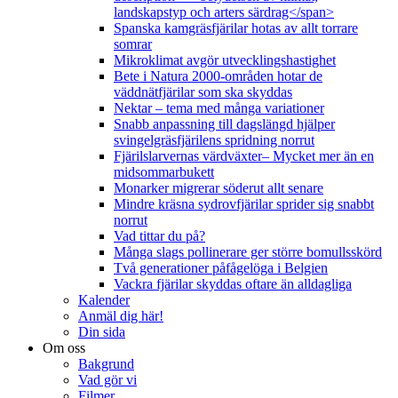
landskapstyp och arters särdrag</span>
Spanska kamgräsfjärilar hotas av allt torrare
somrar
Mikroklimat avgör utvecklingshastighet
Bete i Natura 2000-områden hotar de
väddnätfjärilar som ska skyddas
Nektar – tema med många variationer
Snabb anpassning till dagslängd hjälper
svingelgräsfjärilens spridning norrut
Fjärilslarvernas värdväxter– Mycket mer än en
midsommarbukett
Monarker migrerar söderut allt senare
Mindre kräsna sydrovfjärilar sprider sig snabbt
norrut
Vad tittar du på?
Många slags pollinerare ger större bomullsskörd
Två generationer påfågelöga i Belgien
Vackra fjärilar skyddas oftare än alldagliga
Kalender
Anmäl dig här!
Din sida
Om oss
Bakgrund
Vad gör vi
Filmer