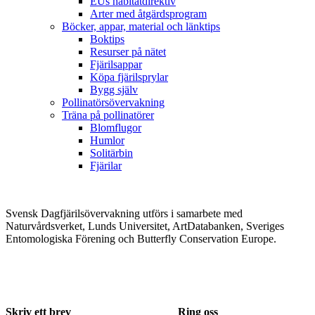
EUs habitatdirektiv
Arter med åtgärdsprogram
Böcker, appar, material och länktips
Boktips
Resurser på nätet
Fjärilsappar
Köpa fjärilsprylar
Bygg själv
Pollinatörsövervakning
Träna på pollinatörer
Blomflugor
Humlor
Solitärbin
Fjärilar
Svensk Dagfjärilsövervakning utförs i samarbete med
Naturvårdsverket, Lunds Universitet, ArtDatabanken, Sveriges
Entomologiska Förening och Butterfly Conservation Europe.
Skriv ett brev
Ring oss