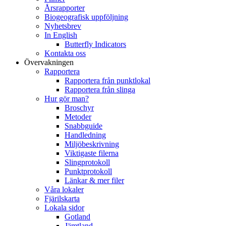
Årsrapporter
Biogeografisk uppföljning
Nyhetsbrev
In English
Butterfly Indicators
Kontakta oss
Övervakningen
Rapportera
Rapportera från punktlokal
Rapportera från slinga
Hur gör man?
Broschyr
Metoder
Snabbguide
Handledning
Miljöbeskrivning
Viktigaste filerna
Slingprotokoll
Punktprotokoll
Länkar & mer filer
Våra lokaler
Fjärilskarta
Lokala sidor
Gotland
Jämtland