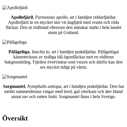
Apollofjäril
,
Parnassius apollo
, art i familjen riddarfjärilar.
Apollofjäril är en mycket stor vit dagfjäril med svarta och röda
fläckar. Den är rödlistad eftersom den minskar starkt i hela landet
utom på Gotland.
Påfågelöga
,
Inachis io
, art i familjen praktfjärilar. Påfågelögat
kännetecknas av tydliga blå ögonfläckar mot en rödbrun
bakgrundsfärg. Fjärilen övervintrar som vuxen och därför kan den
ses mycket tidigt på våren.
Sorgmantel
,
Nymphalis antiopa
, art i familjen praktfjärilar. Den har
mörkt sammetsbruna vingar med bred, gul ytterkant och äter bland
annat sav och rutten frukt. Sorgmantel finns i hela Sverige.
Översikt