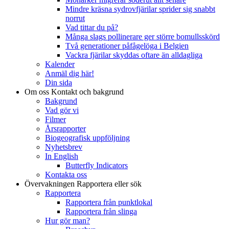
Mindre kräsna sydrovfjärilar sprider sig snabbt
norrut
Vad tittar du på?
Många slags pollinerare ger större bomullsskörd
Två generationer påfågelöga i Belgien
Vackra fjärilar skyddas oftare än alldagliga
Kalender
Anmäl dig här!
Din sida
Om oss
Kontakt och bakgrund
Bakgrund
Vad gör vi
Filmer
Årsrapporter
Biogeografisk uppföljning
Nyhetsbrev
In English
Butterfly Indicators
Kontakta oss
Övervakningen
Rapportera eller sök
Rapportera
Rapportera från punktlokal
Rapportera från slinga
Hur gör man?