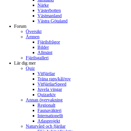
Närke
Västerbotten
Västmanland
Västra Götaland
Forum
Översikt
Ämnen
Fjärilsfrågor
Bilder
Allmänt
Fjärilsgalleri
Lär dig mer
Quiz
Vitfjärilar
Träna raps/kål/rov
VitfjärilarSpeed
Juvela vingar
Quizarkiv
Annan övervakning
Regionalt
Faunaväkteri
Internationellt
Atlasprojekt
Naturvård och fjärilar