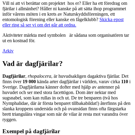
Vill ni att vi berättar om projektet hos er? Eller ha ett föredrag om
fjärilar i allmänhet? Håller ni kanske på att sätta ihop programmet
inför vårens möten i en krets av Naturskyddsföreningen, ett
entomologisk förening eller kanske en fågelklubb?
Skicka epost
eller ring så ser vi om det går att ordna.
Aktiviteter märkta med symbolen
är sådana som organisatören tar
ut en kostnad för.
Arkiv
Vad är dagfjärilar?
Dagfjärilar
,
rhopalocera
, är huvudsakligen dagaktiva fjärilar. Det
finns över
19 000
kända arter dagfjärilar i världen, varav cirka
110
i
Sverige. Dagfjärilarna känner dofter med hjälp av antenner på
huvudet och ser med stora facettögon. Dom äter nektar med
sugsnabel, som kan rullas in och ut. De tre benparen (två hos
Nymphalidae, där är första benparet tillbakabildat!) återfinns på den
slanka kroppens undersida och på ovansidan finns ofta färgstarka
brett triangulära vingar som när de vilar är resta mot varandra över
ryggen.
Exempel på dagfjärilar