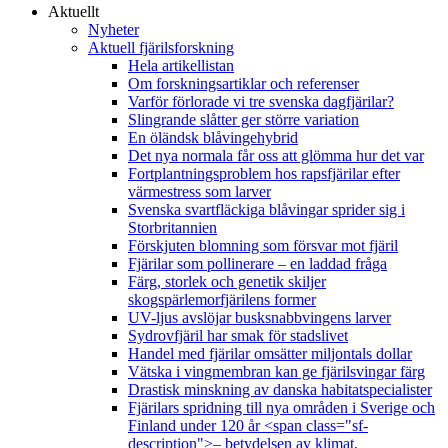
Aktuellt
Nyheter
Aktuell fjärilsforskning
Hela artikellistan
Om forskningsartiklar och referenser
Varför förlorade vi tre svenska dagfjärilar?
Slingrande slåtter ger större variation
En öländsk blåvingehybrid
Det nya normala får oss att glömma hur det var
Fortplantningsproblem hos rapsfjärilar efter
värmestress som larver
Svenska svartfläckiga blåvingar sprider sig i
Storbritannien
Förskjuten blomning som försvar mot fjäril
Fjärilar som pollinerare – en laddad fråga
Färg, storlek och genetik skiljer
skogspärlemorfjärilens former
UV-ljus avslöjar busksnabbvingens larver
Sydrovfjäril har smak för stadslivet
Handel med fjärilar omsätter miljontals dollar
Vätska i vingmembran kan ge fjärilsvingar färg
Drastisk minskning av danska habitatspecialister
Fjärilars spridning till nya områden i Sverige och
Finland under 120 år <span class="sf-
description">– betydelsen av klimat,