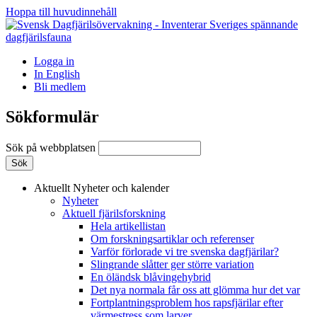
Hoppa till huvudinnehåll
Logga in
In English
Bli medlem
Sökformulär
Sök på webbplatsen
Aktuellt
Nyheter och kalender
Nyheter
Aktuell fjärilsforskning
Hela artikellistan
Om forskningsartiklar och referenser
Varför förlorade vi tre svenska dagfjärilar?
Slingrande slåtter ger större variation
En öländsk blåvingehybrid
Det nya normala får oss att glömma hur det var
Fortplantningsproblem hos rapsfjärilar efter
värmestress som larver