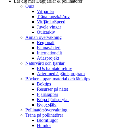
Lär dig mer
Dagfjärilar & pollinatörer
Quiz
Vitfjärilar
Träna raps/kål/rov
VitfjärilarSpeed
Juvela vingar
Quizarkiv
Annan övervakning
Regionalt
Faunaväkteri
Internationellt
Atlasprojekt
Naturvård och fjärilar
EUs habitatdirektiv
Arter med åtgärdsprogram
Böcker, appar, material och länktips
Boktips
Resurser på nätet
Fjärilsappar
Köpa fjärilsprylar
Bygg själv
Pollinatörsövervakning
Träna på pollinatörer
Blomflugor
Humlor