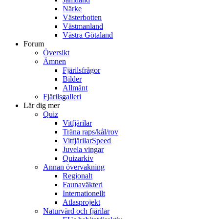
Närke
Västerbotten
Västmanland
Västra Götaland
Forum
Översikt
Ämnen
Fjärilsfrågor
Bilder
Allmänt
Fjärilsgalleri
Lär dig mer
Quiz
Vitfjärilar
Träna raps/kål/rov
VitfjärilarSpeed
Juvela vingar
Quizarkiv
Annan övervakning
Regionalt
Faunaväkteri
Internationellt
Atlasprojekt
Naturvård och fjärilar