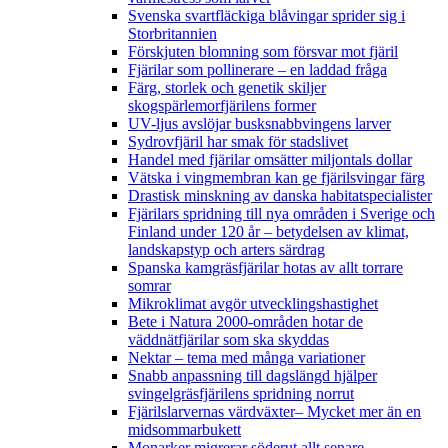
Svenska svartfläckiga blåvingar sprider sig i
Storbritannien
Förskjuten blomning som försvar mot fjäril
Fjärilar som pollinerare – en laddad fråga
Färg, storlek och genetik skiljer
skogspärlemorfjärilens former
UV-ljus avslöjar busksnabbvingens larver
Sydrovfjäril har smak för stadslivet
Handel med fjärilar omsätter miljontals dollar
Vätska i vingmembran kan ge fjärilsvingar färg
Drastisk minskning av danska habitatspecialister
Fjärilars spridning till nya områden i Sverige och
Finland under 120 år
– betydelsen av klimat,
landskapstyp och arters särdrag
Spanska kamgräsfjärilar hotas av allt torrare
somrar
Mikroklimat avgör utvecklingshastighet
Bete i Natura 2000-områden hotar de
väddnätfjärilar som ska skyddas
Nektar – tema med många variationer
Snabb anpassning till dagslängd hjälper
svingelgräsfjärilens spridning norrut
Fjärilslarvernas värdväxter– Mycket mer än en
midsommarbukett
Monarker migrerar söderut allt senare