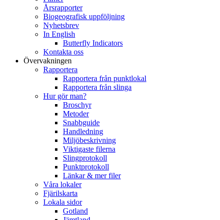
Årsrapporter
Biogeografisk uppföljning
Nyhetsbrev
In English
Butterfly Indicators
Kontakta oss
Övervakningen
Rapportera
Rapportera från punktlokal
Rapportera från slinga
Hur gör man?
Broschyr
Metoder
Snabbguide
Handledning
Miljöbeskrivning
Viktigaste filerna
Slingprotokoll
Punktprotokoll
Länkar & mer filer
Våra lokaler
Fjärilskarta
Lokala sidor
Gotland
Jämtland