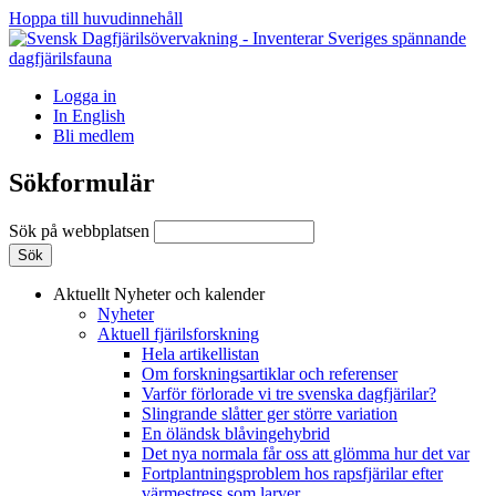
Hoppa till huvudinnehåll
Logga in
In English
Bli medlem
Sökformulär
Sök på webbplatsen
Aktuellt
Nyheter och kalender
Nyheter
Aktuell fjärilsforskning
Hela artikellistan
Om forskningsartiklar och referenser
Varför förlorade vi tre svenska dagfjärilar?
Slingrande slåtter ger större variation
En öländsk blåvingehybrid
Det nya normala får oss att glömma hur det var
Fortplantningsproblem hos rapsfjärilar efter
värmestress som larver