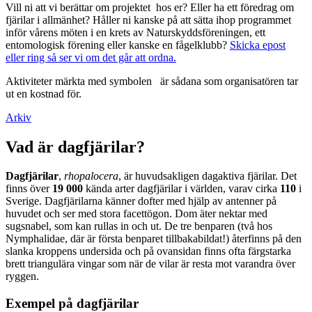
Vill ni att vi berättar om projektet hos er? Eller ha ett föredrag om
fjärilar i allmänhet? Håller ni kanske på att sätta ihop programmet
inför vårens möten i en krets av Naturskyddsföreningen, ett
entomologisk förening eller kanske en fågelklubb?
Skicka epost
eller ring så ser vi om det går att ordna.
Aktiviteter märkta med symbolen
är sådana som organisatören tar
ut en kostnad för.
Arkiv
Vad är dagfjärilar?
Dagfjärilar
,
rhopalocera
, är huvudsakligen dagaktiva fjärilar. Det
finns över
19 000
kända arter dagfjärilar i världen, varav cirka
110
i
Sverige. Dagfjärilarna känner dofter med hjälp av antenner på
huvudet och ser med stora facettögon. Dom äter nektar med
sugsnabel, som kan rullas in och ut. De tre benparen (två hos
Nymphalidae, där är första benparet tillbakabildat!) återfinns på den
slanka kroppens undersida och på ovansidan finns ofta färgstarka
brett triangulära vingar som när de vilar är resta mot varandra över
ryggen.
Exempel på dagfjärilar