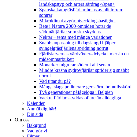
landskapstyp och arters särdrag</span>
Spanska kamgräsfjärilar hotas av allt torrare
somrar
Mikroklimat avgör utvecklingshastighet
Bete i Natura 2000-områden hotar de
väddnätfjärilar som ska skyddas
Nektar – tema med många variationer
Snabb anpassning till dagslängd hjälper
svingelgräsfjärilens spridning norrut
Fjärilslarvernas värdväxter– Mycket mer än en
midsommarbukett
Monarker migrerar söderut allt senare
Mindre kräsna sydrovfjärilar sprider sig snabbt
norrut
Vad tittar du på?
Många slags pollinerare ger större bomullsskörd
Två generationer påfågelöga i Belgien
Vackra fjärilar skyddas oftare än alldagliga
Kalender
Anmäl dig här!
Din sida
Om oss
Bakgrund
Vad gör vi
Filmer