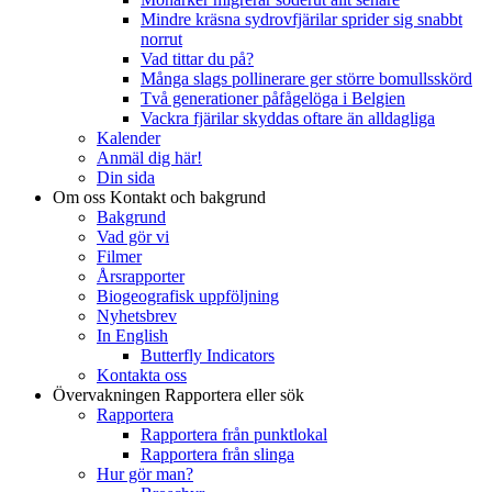
Mindre kräsna sydrovfjärilar sprider sig snabbt
norrut
Vad tittar du på?
Många slags pollinerare ger större bomullsskörd
Två generationer påfågelöga i Belgien
Vackra fjärilar skyddas oftare än alldagliga
Kalender
Anmäl dig här!
Din sida
Om oss
Kontakt och bakgrund
Bakgrund
Vad gör vi
Filmer
Årsrapporter
Biogeografisk uppföljning
Nyhetsbrev
In English
Butterfly Indicators
Kontakta oss
Övervakningen
Rapportera eller sök
Rapportera
Rapportera från punktlokal
Rapportera från slinga
Hur gör man?