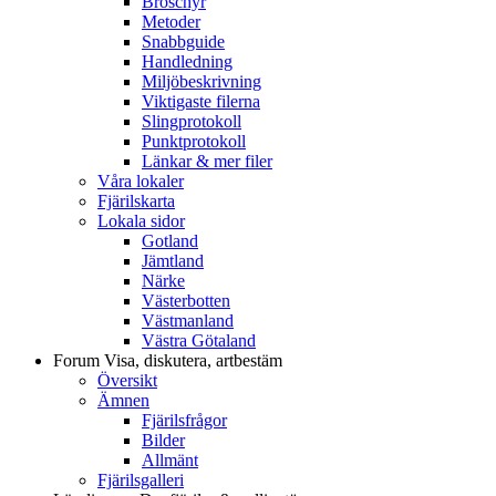
Broschyr
Metoder
Snabbguide
Handledning
Miljöbeskrivning
Viktigaste filerna
Slingprotokoll
Punktprotokoll
Länkar & mer filer
Våra lokaler
Fjärilskarta
Lokala sidor
Gotland
Jämtland
Närke
Västerbotten
Västmanland
Västra Götaland
Forum
Visa, diskutera, artbestäm
Översikt
Ämnen
Fjärilsfrågor
Bilder
Allmänt
Fjärilsgalleri