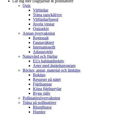
Lär dig mer
Dagfjärilar & pollinatörer
Quiz
Vitfjärilar
Träna raps/kål/rov
VitfjärilarSpeed
Juvela vingar
Quizarkiv
Annan övervakning
Regionalt
Faunaväkteri
Internationellt
Atlasprojekt
Naturvård och fjärilar
EUs habitatdirektiv
Arter med åtgärdsprogram
Böcker, appar, material och länktips
Boktips
Resurser på nätet
Fjärilsappar
Köpa fjärilsprylar
Bygg själv
Pollinatörsövervakning
Träna på pollinatörer
Blomflugor
Humlor