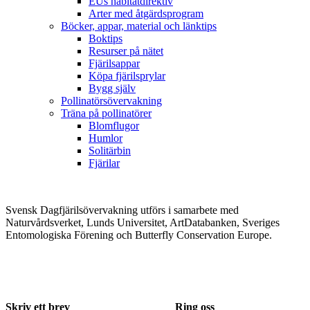
EUs habitatdirektiv
Arter med åtgärdsprogram
Böcker, appar, material och länktips
Boktips
Resurser på nätet
Fjärilsappar
Köpa fjärilsprylar
Bygg själv
Pollinatörsövervakning
Träna på pollinatörer
Blomflugor
Humlor
Solitärbin
Fjärilar
Svensk Dagfjärilsövervakning utförs i samarbete med
Naturvårdsverket, Lunds Universitet, ArtDatabanken, Sveriges
Entomologiska Förening och Butterfly Conservation Europe.
Skriv ett brev
Ring oss