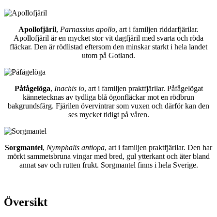
Apollofjäril
,
Parnassius apollo
, art i familjen riddarfjärilar.
Apollofjäril är en mycket stor vit dagfjäril med svarta och röda
fläckar. Den är rödlistad eftersom den minskar starkt i hela landet
utom på Gotland.
Påfågelöga
,
Inachis io
, art i familjen praktfjärilar. Påfågelögat
kännetecknas av tydliga blå ögonfläckar mot en rödbrun
bakgrundsfärg. Fjärilen övervintrar som vuxen och därför kan den
ses mycket tidigt på våren.
Sorgmantel
,
Nymphalis antiopa
, art i familjen praktfjärilar. Den har
mörkt sammetsbruna vingar med bred, gul ytterkant och äter bland
annat sav och rutten frukt. Sorgmantel finns i hela Sverige.
Översikt