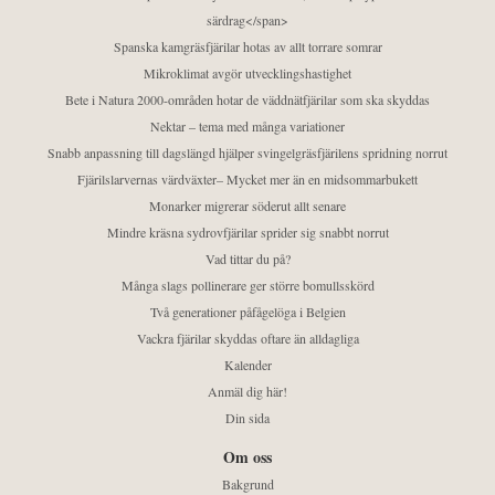
särdrag</span>
Spanska kamgräsfjärilar hotas av allt torrare somrar
Mikroklimat avgör utvecklingshastighet
Bete i Natura 2000-områden hotar de väddnätfjärilar som ska skyddas
Nektar – tema med många variationer
Snabb anpassning till dagslängd hjälper svingelgräsfjärilens spridning norrut
Fjärilslarvernas värdväxter– Mycket mer än en midsommarbukett
Monarker migrerar söderut allt senare
Mindre kräsna sydrovfjärilar sprider sig snabbt norrut
Vad tittar du på?
Många slags pollinerare ger större bomullsskörd
Två generationer påfågelöga i Belgien
Vackra fjärilar skyddas oftare än alldagliga
Kalender
Anmäl dig här!
Din sida
Om oss
Bakgrund