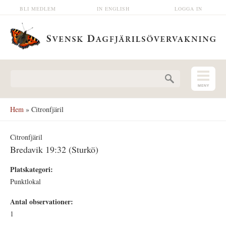
Hoppa till huvudinnehåll
BLI MEDLEM
IN ENGLISH
LOGGA IN
Sökformulär
Hem
» Citronfjäril
Citronfjäril
Bredavik 19:32 (Sturkö)
Platskategori:
Punktlokal
Antal observationer:
1