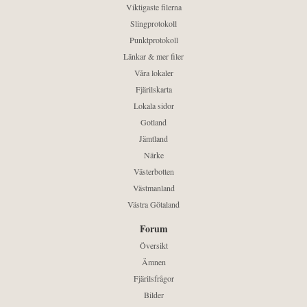
Viktigaste filerna
Slingprotokoll
Punktprotokoll
Länkar & mer filer
Våra lokaler
Fjärilskarta
Lokala sidor
Gotland
Jämtland
Närke
Västerbotten
Västmanland
Västra Götaland
Forum
Översikt
Ämnen
Fjärilsfrågor
Bilder