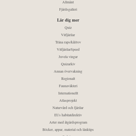
Allmänt
Fjärilsgalleri
Lär dig mer
Quiz
Vitfjärilar
Träna raps/kål/rov
VitfjärilarSpeed
Juvela vingar
Quizarkiv
Annan övervakning
Regionalt
Faunaväkteri
Internationellt
Atlasprojekt
Naturvård och fjärilar
EUs habitatdirektiv
Arter med åtgärdsprogram
Böcker, appar, material och länktips