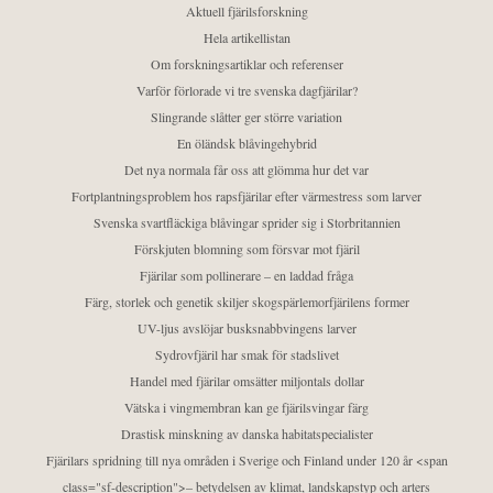
Aktuell fjärilsforskning
Hela artikellistan
Om forskningsartiklar och referenser
Varför förlorade vi tre svenska dagfjärilar?
Slingrande slåtter ger större variation
En öländsk blåvingehybrid
Det nya normala får oss att glömma hur det var
Fortplantningsproblem hos rapsfjärilar efter värmestress som larver
Svenska svartfläckiga blåvingar sprider sig i Storbritannien
Förskjuten blomning som försvar mot fjäril
Fjärilar som pollinerare – en laddad fråga
Färg, storlek och genetik skiljer skogspärlemorfjärilens former
UV-ljus avslöjar busksnabbvingens larver
Sydrovfjäril har smak för stadslivet
Handel med fjärilar omsätter miljontals dollar
Vätska i vingmembran kan ge fjärilsvingar färg
Drastisk minskning av danska habitatspecialister
Fjärilars spridning till nya områden i Sverige och Finland under 120 år <span
class="sf-description">– betydelsen av klimat, landskapstyp och arters