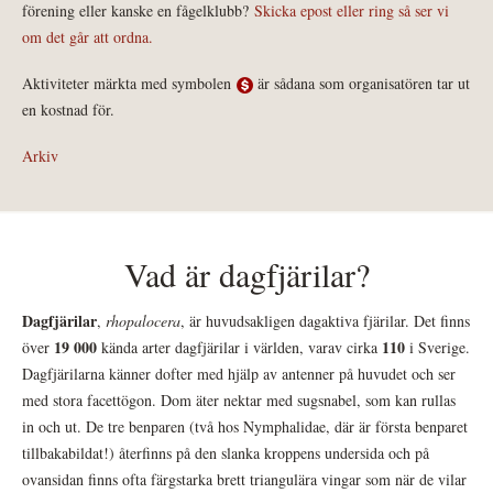
förening eller kanske en fågelklubb?
Skicka epost eller ring så ser vi
om det går att ordna.
Aktiviteter märkta med symbolen
är sådana som organisatören tar ut
en kostnad för.
Arkiv
Vad är dagfjärilar?
Dagfjärilar
,
rhopalocera
, är huvudsakligen dagaktiva fjärilar. Det finns
19 000
110
över
kända arter dagfjärilar i världen, varav cirka
i Sverige.
Dagfjärilarna känner dofter med hjälp av antenner på huvudet och ser
med stora facettögon. Dom äter nektar med sugsnabel, som kan rullas
in och ut. De tre benparen (två hos Nymphalidae, där är första benparet
tillbakabildat!) återfinns på den slanka kroppens undersida och på
ovansidan finns ofta färgstarka brett triangulära vingar som när de vilar