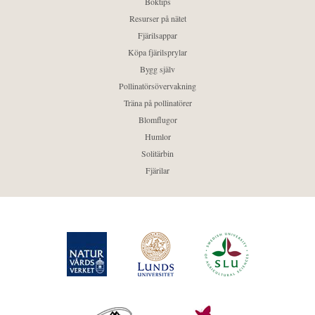
Boktips
Resurser på nätet
Fjärilsappar
Köpa fjärilsprylar
Bygg själv
Pollinatörsövervakning
Träna på pollinatörer
Blomflugor
Humlor
Solitärbin
Fjärilar