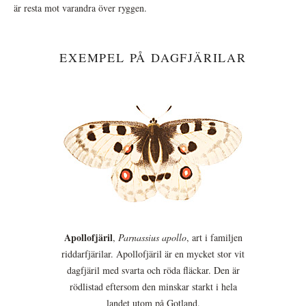
är resta mot varandra över ryggen.
EXEMPEL PÅ DAGFJÄRILAR
Apollofjäril
,
Parnassius apollo
, art i familjen
riddarfjärilar. Apollofjäril är en mycket stor vit
dagfjäril med svarta och röda fläckar. Den är
rödlistad eftersom den minskar starkt i hela
landet utom på Gotland.