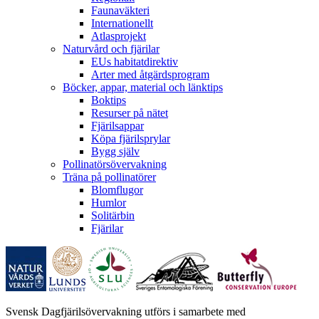
Faunaväkteri
Internationellt
Atlasprojekt
Naturvård och fjärilar
EUs habitatdirektiv
Arter med åtgärdsprogram
Böcker, appar, material och länktips
Boktips
Resurser på nätet
Fjärilsappar
Köpa fjärilsprylar
Bygg själv
Pollinatörsövervakning
Träna på pollinatörer
Blomflugor
Humlor
Solitärbin
Fjärilar
Svensk Dagfjärilsövervakning utförs i samarbete med