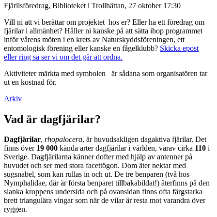
Fjärilsföredrag, Biblioteket i Trollhättan, 27 oktober 17:30
Vill ni att vi berättar om projektet hos er? Eller ha ett föredrag om
fjärilar i allmänhet? Håller ni kanske på att sätta ihop programmet
inför vårens möten i en krets av Naturskyddsföreningen, ett
entomologisk förening eller kanske en fågelklubb?
Skicka epost
eller ring så ser vi om det går att ordna.
Aktiviteter märkta med symbolen
är sådana som organisatören tar
ut en kostnad för.
Arkiv
Vad är dagfjärilar?
Dagfjärilar
,
rhopalocera
, är huvudsakligen dagaktiva fjärilar. Det
finns över
19 000
kända arter dagfjärilar i världen, varav cirka
110
i
Sverige. Dagfjärilarna känner dofter med hjälp av antenner på
huvudet och ser med stora facettögon. Dom äter nektar med
sugsnabel, som kan rullas in och ut. De tre benparen (två hos
Nymphalidae, där är första benparet tillbakabildat!) återfinns på den
slanka kroppens undersida och på ovansidan finns ofta färgstarka
brett triangulära vingar som när de vilar är resta mot varandra över
ryggen.