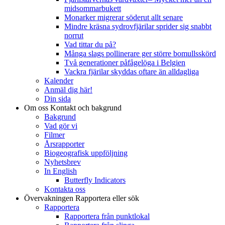
midsommarbukett
Monarker migrerar söderut allt senare
Mindre kräsna sydrovfjärilar sprider sig snabbt
norrut
Vad tittar du på?
Många slags pollinerare ger större bomullsskörd
Två generationer påfågelöga i Belgien
Vackra fjärilar skyddas oftare än alldagliga
Kalender
Anmäl dig här!
Din sida
Om oss
Kontakt och bakgrund
Bakgrund
Vad gör vi
Filmer
Årsrapporter
Biogeografisk uppföljning
Nyhetsbrev
In English
Butterfly Indicators
Kontakta oss
Övervakningen
Rapportera eller sök
Rapportera
Rapportera från punktlokal