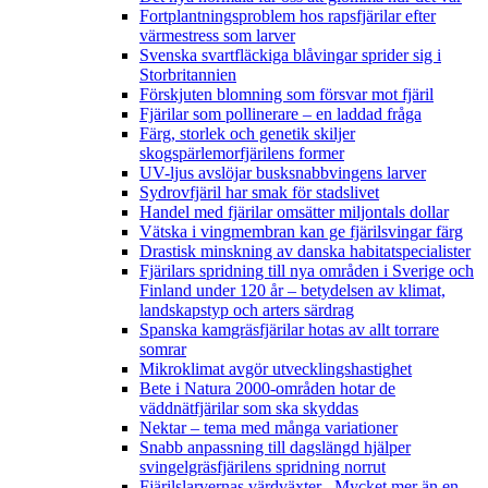
Fortplantningsproblem hos rapsfjärilar efter
värmestress som larver
Svenska svartfläckiga blåvingar sprider sig i
Storbritannien
Förskjuten blomning som försvar mot fjäril
Fjärilar som pollinerare – en laddad fråga
Färg, storlek och genetik skiljer
skogspärlemorfjärilens former
UV-ljus avslöjar busksnabbvingens larver
Sydrovfjäril har smak för stadslivet
Handel med fjärilar omsätter miljontals dollar
Vätska i vingmembran kan ge fjärilsvingar färg
Drastisk minskning av danska habitatspecialister
Fjärilars spridning till nya områden i Sverige och
Finland under 120 år
– betydelsen av klimat,
landskapstyp och arters särdrag
Spanska kamgräsfjärilar hotas av allt torrare
somrar
Mikroklimat avgör utvecklingshastighet
Bete i Natura 2000-områden hotar de
väddnätfjärilar som ska skyddas
Nektar – tema med många variationer
Snabb anpassning till dagslängd hjälper
svingelgräsfjärilens spridning norrut
Fjärilslarvernas värdväxter– Mycket mer än en