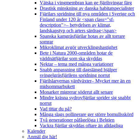
Vätska i vingmembran kan ge fjärilsvingar färg
Drastisk minskning av danska habitatspecialister
Fjärilars spridning till nya områden i Sverige och
Finland under 120 år <span class="sf-
description">– betydelsen av klimat,
landskapstyp och arters särdrag</span>
Spanska kamgräsfjärilar hotas av allt torrare
somrar
Mikroklimat avgör utvecklingshastighet
Bete i Natura 2000-områden hotar de
väddnätfjärilar som ska skyddas
Nektar – tema med många variationer
Snabb anpassning till dagslängd hjälper
svingelgräsfjärilens spridning norrut
Fjärilslarvernas värdväxter– Mycket mer än en
midsommarbukett
Monarker migrerar söderut allt senare
Mindre kräsna sydrovfjärilar sprider sig snabbt
norrut
Vad tittar du på?
Många slags pollinerare ger större bomullsskörd
Två generationer påfågelöga i Belgien
Vackra fjärilar skyddas oftare än alldagliga
Kalender
Anmäl dig här!