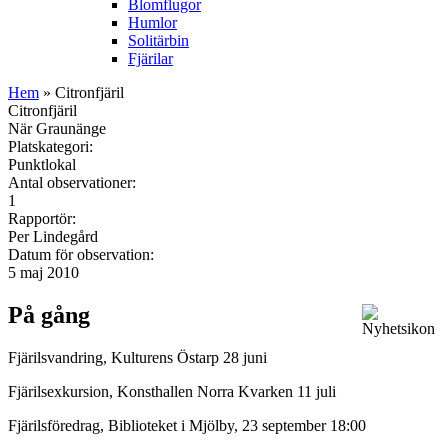
Blomflugor
Humlor
Solitärbin
Fjärilar
Hem
» Citronfjäril
Citronfjäril
När Graunänge
Platskategori:
Punktlokal
Antal observationer:
1
Rapportör:
Per Lindegård
Datum för observation:
5 maj 2010
På gång
Fjärilsvandring, Kulturens Östarp 28 juni
Fjärilsexkursion, Konsthallen Norra Kvarken 11 juli
Fjärilsföredrag, Biblioteket i Mjölby, 23 september 18:00