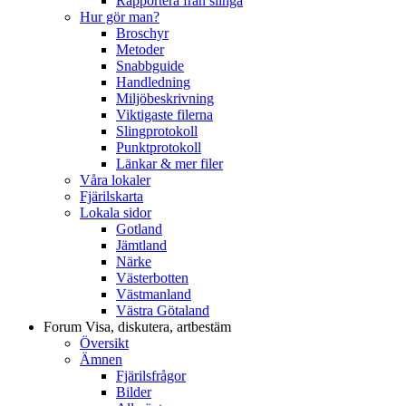
Rapportera från slinga
Hur gör man?
Broschyr
Metoder
Snabbguide
Handledning
Miljöbeskrivning
Viktigaste filerna
Slingprotokoll
Punktprotokoll
Länkar & mer filer
Våra lokaler
Fjärilskarta
Lokala sidor
Gotland
Jämtland
Närke
Västerbotten
Västmanland
Västra Götaland
Forum
Visa, diskutera, artbestäm
Översikt
Ämnen
Fjärilsfrågor
Bilder