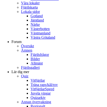
Våra lokaler
Fjärilskarta
Lokala sidor
Gotland
Jämtland
Närke
Västerbotten
Västmanland
Västra Götaland
Forum
Översikt
Ämnen
Fjärilsfrågor
Bilder
Allmänt
Fjärilsgalleri
Lär dig mer
Quiz
Vitfjärilar
Träna raps/kål/rov
VitfjärilarSpeed
Juvela vingar
Quizarkiv
Annan övervakning
Regionalt