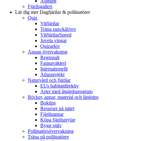
Allmänt
Fjärilsgalleri
Lär dig mer
Dagfjärilar & pollinatörer
Quiz
Vitfjärilar
Träna raps/kål/rov
VitfjärilarSpeed
Juvela vingar
Quizarkiv
Annan övervakning
Regionalt
Faunaväkteri
Internationellt
Atlasprojekt
Naturvård och fjärilar
EUs habitatdirektiv
Arter med åtgärdsprogram
Böcker, appar, material och länktips
Boktips
Resurser på nätet
Fjärilsappar
Köpa fjärilsprylar
Bygg själv
Pollinatörsövervakning
Träna på pollinatörer