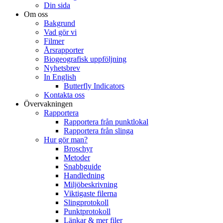
Din sida
Om oss
Bakgrund
Vad gör vi
Filmer
Årsrapporter
Biogeografisk uppföljning
Nyhetsbrev
In English
Butterfly Indicators
Kontakta oss
Övervakningen
Rapportera
Rapportera från punktlokal
Rapportera från slinga
Hur gör man?
Broschyr
Metoder
Snabbguide
Handledning
Miljöbeskrivning
Viktigaste filerna
Slingprotokoll
Punktprotokoll
Länkar & mer filer