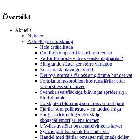
Översikt
Aktuellt
Nyheter
Aktuell fjärilsforskning
Hela artikellistan
Om forskningsartiklar och referenser
Varför förlorade vi tre svenska dagfjärilar?
Slingrande slåtter ger större variation
En öländsk blåvingehybrid
Det nya normala får oss att glömma hur det var
Fortplantningsproblem hos rapsfjärilar efter
värmestress som larver
Svenska svartfläckiga blåvingar sprider sig i
Storbritannien
Förskjuten blomning som försvar mot fjäril
Fjärilar som pollinerare – en laddad fråga
Färg, storlek och genetik skiljer
skogspärlemorfjärilens former
UV-ljus avslöjar busksnabbvingens larver
Sydrovfjäril har smak för stadslivet
Handel med fjärilar omsätter miljontals dollar