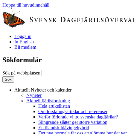
Hoppa till huvudinnehåll
Logga in
In English
Bli medlem
Sökformulär
Sök på webbplatsen
Aktuellt
Nyheter och kalender
Nyheter
Aktuell fjärilsforskning
Hela artikellistan
Om forskningsartiklar och referenser
Varför förlorade vi tre svenska dagfjärilar?
Slingrande slåtter ger större variation
En öländsk blåvingehybrid
Det nya normala får oss att glömma hur det var