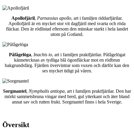
Apollofjäril
,
Parnassius apollo
, art i familjen riddarfjärilar.
Apollofjäril är en mycket stor vit dagfjäril med svarta och röda
fläckar. Den är rödlistad eftersom den minskar starkt i hela landet
utom på Gotland.
Påfågelöga
,
Inachis io
, art i familjen praktfjärilar. Påfågelögat
kännetecknas av tydliga blå ögonfläckar mot en rödbrun
bakgrundsfärg. Fjärilen övervintrar som vuxen och därför kan den
ses mycket tidigt på våren.
Sorgmantel
,
Nymphalis antiopa
, art i familjen praktfjärilar. Den har
mörkt sammetsbruna vingar med bred, gul ytterkant och äter bland
annat sav och rutten frukt. Sorgmantel finns i hela Sverige.
Översikt