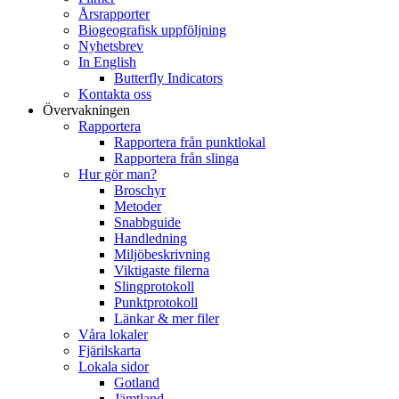
Årsrapporter
Biogeografisk uppföljning
Nyhetsbrev
In English
Butterfly Indicators
Kontakta oss
Övervakningen
Rapportera
Rapportera från punktlokal
Rapportera från slinga
Hur gör man?
Broschyr
Metoder
Snabbguide
Handledning
Miljöbeskrivning
Viktigaste filerna
Slingprotokoll
Punktprotokoll
Länkar & mer filer
Våra lokaler
Fjärilskarta
Lokala sidor
Gotland
Jämtland