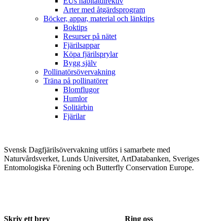
EUs habitatdirektiv
Arter med åtgärdsprogram
Böcker, appar, material och länktips
Boktips
Resurser på nätet
Fjärilsappar
Köpa fjärilsprylar
Bygg själv
Pollinatörsövervakning
Träna på pollinatörer
Blomflugor
Humlor
Solitärbin
Fjärilar
Svensk Dagfjärilsövervakning utförs i samarbete med
Naturvårdsverket, Lunds Universitet, ArtDatabanken, Sveriges
Entomologiska Förening och Butterfly Conservation Europe.
Skriv ett brev
Ring oss