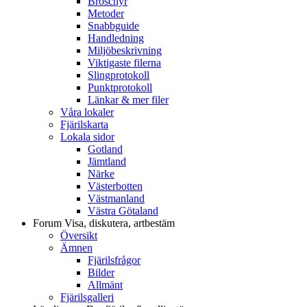
Broschyr
Metoder
Snabbguide
Handledning
Miljöbeskrivning
Viktigaste filerna
Slingprotokoll
Punktprotokoll
Länkar & mer filer
Våra lokaler
Fjärilskarta
Lokala sidor
Gotland
Jämtland
Närke
Västerbotten
Västmanland
Västra Götaland
Forum
Visa, diskutera, artbestäm
Översikt
Ämnen
Fjärilsfrågor
Bilder
Allmänt
Fjärilsgalleri