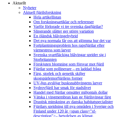
Aktuellt
Nyheter
Aktuell fjärilsforskning
Hela artikellistan
Om forskningsartiklar och referenser
Varför förlorade vi tre svenska dagfjärilar?
Slingrande slåtter ger större variation
En öländsk blåvingehybrid
Det nya normala får oss att glömma hur det var
Fortplantningsproblem hos rapsfjärilar efter
värmestress som larver
Svenska svartfläckiga blåvingar sprider sig i
Storbritannien
Förskjuten blomning som försvar mot fjäril
Fjärilar som pollinerare – en laddad fråga
Färg, storlek och genetik skiljer
skogspärlemorfjärilens former
UV-ljus avslöjar busksnabbvingens larver
Sydrovfjäril har smak för stadslivet
Handel med fjärilar omsätter miljontals dollar
Vätska i vingmembran kan ge fjärilsvingar färg
Drastisk minskning av danska habitatspecialister
Fjärilars spridning till nya områden i Sverige och
Finland under 120 år <span class="sf-
description">– betydelsen av klimat,