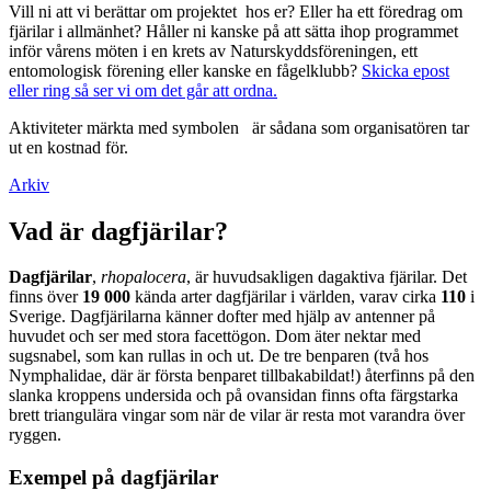
Vill ni att vi berättar om projektet hos er? Eller ha ett föredrag om
fjärilar i allmänhet? Håller ni kanske på att sätta ihop programmet
inför vårens möten i en krets av Naturskyddsföreningen, ett
entomologisk förening eller kanske en fågelklubb?
Skicka epost
eller ring så ser vi om det går att ordna.
Aktiviteter märkta med symbolen
är sådana som organisatören tar
ut en kostnad för.
Arkiv
Vad är dagfjärilar?
Dagfjärilar
,
rhopalocera
, är huvudsakligen dagaktiva fjärilar. Det
finns över
19 000
kända arter dagfjärilar i världen, varav cirka
110
i
Sverige. Dagfjärilarna känner dofter med hjälp av antenner på
huvudet och ser med stora facettögon. Dom äter nektar med
sugsnabel, som kan rullas in och ut. De tre benparen (två hos
Nymphalidae, där är första benparet tillbakabildat!) återfinns på den
slanka kroppens undersida och på ovansidan finns ofta färgstarka
brett triangulära vingar som när de vilar är resta mot varandra över
ryggen.
Exempel på dagfjärilar