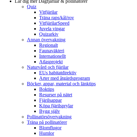
Lär dig mer
Dagfjärilar & pollinatörer
Quiz
Vitfjärilar
Träna raps/kål/rov
VitfjärilarSpeed
Juvela vingar
Quizarkiv
Annan övervakning
Regionalt
Faunaväkteri
Internationellt
Atlasprojekt
Naturvård och fjärilar
EUs habitatdirektiv
Arter med åtgärdsprogram
Böcker, appar, material och länktips
Boktips
Resurser på nätet
Fjärilsappar
Köpa fjärilsprylar
Bygg själv
Pollinatörsövervakning
Träna på pollinatörer
Blomflugor
Humlor