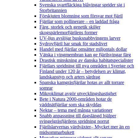
Svenska svartfläckiga blåvingar sprider sig i
Storbritannien
Förskjuten blomning som försvar mot fjäril
Fjärilar som pollinerare – en laddad fråga
Färg, storlek och genetik skiljer
skogspärlemorfjärilens former
UV-ljus avslöjar busksnabbvingens larver
Sydrovfjäril har smak för stadslivet
Handel med fjärilar omsätter miljontals dollar
Vätska i vingmembran kan ge fjärilsvingar färg
Drastisk minskning av danska habitatspecialister
Fjärilars spridning till nya områden i Sverige och
Finland under 120 år
– betydelsen av klimat,
landskapstyp och arters särdrag
Spanska kamgräsfjärilar hotas av allt torrare
somrar
Mikroklimat avgör utvecklingshastighet
Bete i Natura 2000-områden hotar de
väddnätfjärilar som ska skyddas
Nektar – tema med många variationer
Snabb anpassning till dagslängd hjälper
svingelgräsfjärilens spridning norrut
Fjärilslarvernas värdväxter– Mycket mer än en
midsommarbukett
Monarker migrerar söderut allt senare