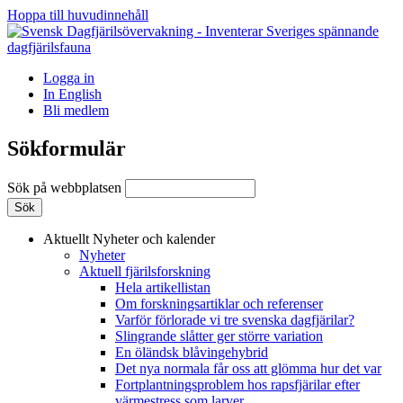
Hoppa till huvudinnehåll
Logga in
In English
Bli medlem
Sökformulär
Sök på webbplatsen
Aktuellt
Nyheter och kalender
Nyheter
Aktuell fjärilsforskning
Hela artikellistan
Om forskningsartiklar och referenser
Varför förlorade vi tre svenska dagfjärilar?
Slingrande slåtter ger större variation
En öländsk blåvingehybrid
Det nya normala får oss att glömma hur det var
Fortplantningsproblem hos rapsfjärilar efter
värmestress som larver