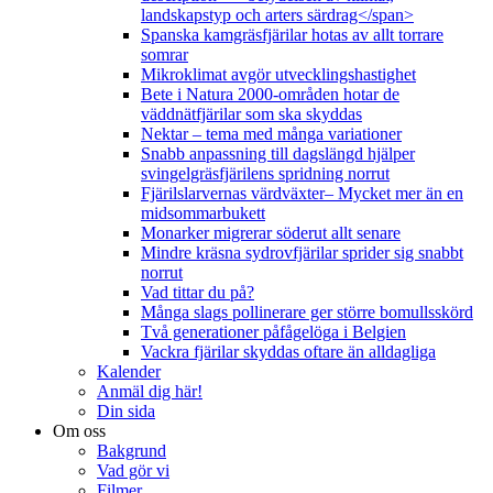
landskapstyp och arters särdrag</span>
Spanska kamgräsfjärilar hotas av allt torrare
somrar
Mikroklimat avgör utvecklingshastighet
Bete i Natura 2000-områden hotar de
väddnätfjärilar som ska skyddas
Nektar – tema med många variationer
Snabb anpassning till dagslängd hjälper
svingelgräsfjärilens spridning norrut
Fjärilslarvernas värdväxter– Mycket mer än en
midsommarbukett
Monarker migrerar söderut allt senare
Mindre kräsna sydrovfjärilar sprider sig snabbt
norrut
Vad tittar du på?
Många slags pollinerare ger större bomullsskörd
Två generationer påfågelöga i Belgien
Vackra fjärilar skyddas oftare än alldagliga
Kalender
Anmäl dig här!
Din sida
Om oss
Bakgrund
Vad gör vi
Filmer