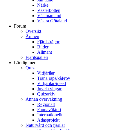
Närke
Västerbotten
Västmanland
Västra Götaland
Forum
Översikt
Ämnen
Fjärilsfrågor
Bilder
Allmänt
Fjärilsgalleri
Lär dig mer
Quiz
Vitfjärilar
Träna raps/kål/rov
VitfjärilarSpeed
Juvela vingar
Quizarkiv
Annan övervakning
Regionalt
Faunaväkteri
Internationellt
Atlasprojekt
Naturvård och fjärilar