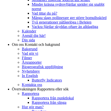
Mindre kräsna sydrovfjärilar sprider sig snabbt
norrut
Vad tittar du på?
Många slags pollinerare ger större bomullsskörd
Två generationer påfågelöga i Belgien
Vackra fjärilar skyddas oftare än alldagliga
Kalender
Anmäl dig här!
Din sida
Om oss
Kontakt och bakgrund
Bakgrund
Vad gör vi
Filmer
Årsrapporter
Biogeografisk uppföljning
Nyhetsbrev
In English
Butterfly Indicators
Kontakta oss
Övervakningen
Rapportera eller sök
Rapportera
Rapportera från punktlokal
Rapportera från slinga
Hur gör man?