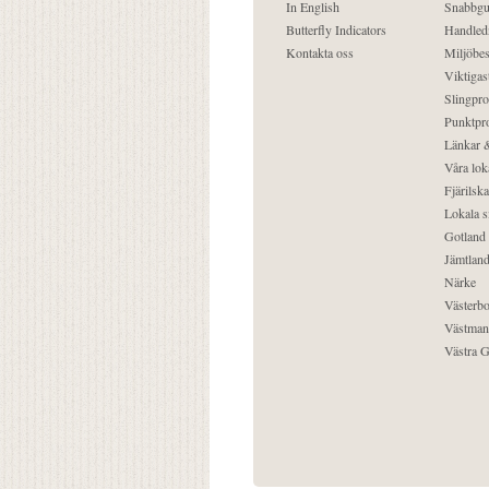
In English
Snabbgu
Butterfly Indicators
Handled
Kontakta oss
Miljöbes
Viktigast
Slingpro
Punktpro
Länkar &
Våra lok
Fjärilska
Lokala s
Gotland
Jämtlan
Närke
Västerbo
Västman
Västra G