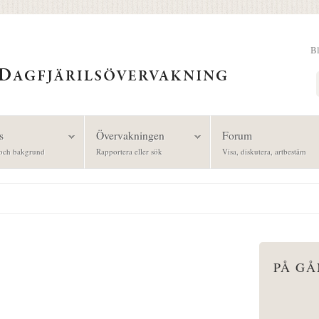
B
Sök
s
Övervakningen
Forum
och bakgrund
Rapportera eller sök
Visa, diskutera, artbestäm
PÅ G