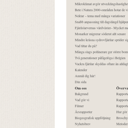
Mikroklimat avgör utvecklingshastighe
Bete i Natura 2000-områden hotar de v
Nektar – tema med många variationer
Snabb anpassning till dagslängd hjälper
Fjärilslarvernas värdväxter– Mycket 
Monarker migrerar söderut allt senare
Mindre kräsna sydrovfjärilar sprider si
Vad tittar du på?
Många slags pollinerare ger större bom
Två generationer påfågelöga i Belgien
Vackra fjärilar skyddas oftare än alldag
Kalender
Anmäl dig här!
Din sida
Om oss
Överva
Bakgrund
Rapport
Vad gör vi
Rapporte
Filmer
Rapporte
Årsrapporter
Hur gör
Biogeografisk uppföljning
Broschy
Nyhetsbrev
Metoder