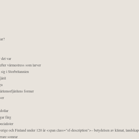
lar?
 det var
efter värmestress som larver
sig i Storbritannien
äril
ga
pärlemorfjärilens former
ver
dollar
gar färg
ecialister
 Sverige och Finland under 120 år <span class="sf-description">– betydelsen av klimat, landska
orrare somrar