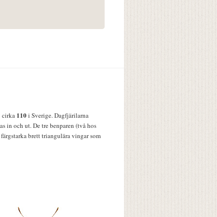
110
v cirka
i Sverige. Dagfjärilarna
s in och ut. De tre benparen (två hos
färgstarka brett triangulära vingar som