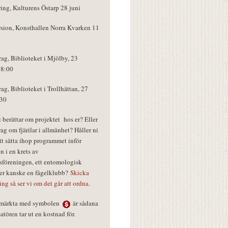
ring, Kulturens Östarp 28 juni
rsion, Konsthallen Norra Kvarken 11
rag, Biblioteket i Mjölby, 23
18:00
rag, Biblioteket i Trollhättan, 27
:30
vi berättar om projektet hos er? Eller
rag om fjärilar i allmänhet? Håller ni
tt sätta ihop programmet inför
n i en krets av
föreningen, ett entomologisk
ler kanske en fågelklubb?
Skicka
ring så ser vi om det går att ordna.
r märkta med symbolen
är sådana
tören tar ut en kostnad för.