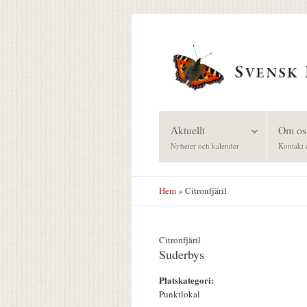
Hoppa till huvudinnehåll
Aktuellt
Om os
Nyheter och kalender
Kontakt 
Hem
» Citronfjäril
Citronfjäril
Suderbys
Platskategori:
Punktlokal