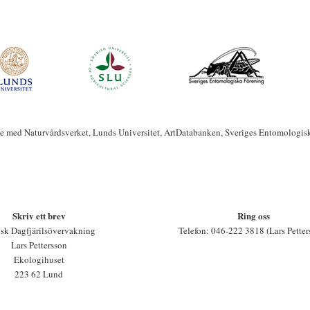
te med Naturvårdsverket, Lunds Universitet, ArtDatabanken, Sveriges Entomologis
Skriv ett brev
Ring oss
sk Dagfjärilsövervakning
Telefon: 046-222 3818 (Lars Petter
Lars Pettersson
Ekologihuset
223 62 Lund