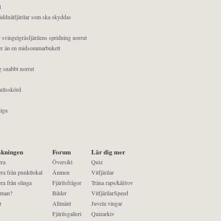
t
äddnätfjärilar som ska skyddas
 svingelgräsfjärilens spridning norrut
mer än en midsommarbukett
g snabbt norrut
ullsskörd
liga
kningen
Forum
Lär dig mer
era
Översikt
Quiz
ra från punktlokal
Ämnen
Vitfjärilar
ra från slinga
Fjärilsfrågor
Träna raps/kål/rov
 man?
Bilder
VitfjärilarSpeed
r
Allmänt
Juvela vingar
Fjärilsgalleri
Quizarkiv