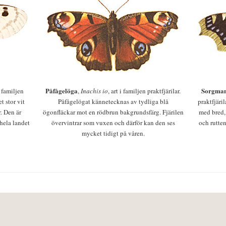
Påfågelöga
Sorgman
 i familjen
,
Inachis io
, art i familjen praktfjärilar.
t stor vit
Påfågelögat kännetecknas av tydliga blå
praktfjäri
r. Den är
ögonfläckar mot en rödbrun bakgrundsfärg. Fjärilen
med bred,
 hela landet
övervintrar som vuxen och därför kan den ses
och rutten
mycket tidigt på våren.