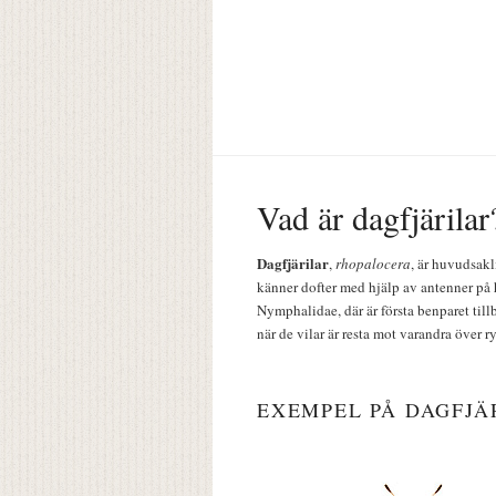
Vad är dagfjärilar
Dagfjärilar
,
rhopalocera
, är huvudsakl
känner dofter med hjälp av antenner på 
Nymphalidae, där är första benparet till
när de vilar är resta mot varandra över r
EXEMPEL PÅ DAGFJÄ