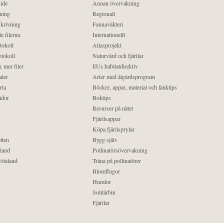
ide
Annan övervakning
ning
Regionalt
krivning
Faunaväkteri
e filerna
Internationellt
tokoll
Atlasprojekt
tokoll
Naturvård och fjärilar
 mer filer
EUs habitatdirektiv
aler
Arter med åtgärdsprogram
rta
Böcker, appar, material och länktips
idor
Boktips
Resurser på nätet
d
Fjärilsappar
Köpa fjärilsprylar
tten
Bygg själv
land
Pollinatörsövervakning
ötaland
Träna på pollinatörer
Blomflugor
Humlor
Solitärbin
Fjärilar