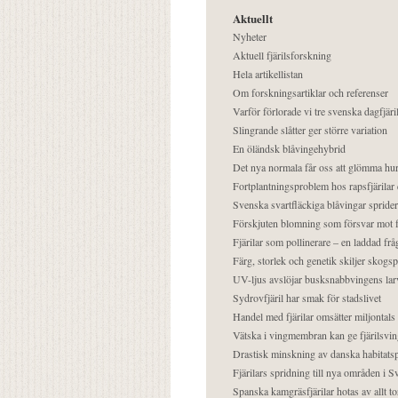
Aktuellt
Nyheter
Aktuell fjärilsforskning
Hela artikellistan
Om forskningsartiklar och referenser
Varför förlorade vi tre svenska dagfjäri
Slingrande slåtter ger större variation
En öländsk blåvingehybrid
Det nya normala får oss att glömma hur
Fortplantningsproblem hos rapsfjärilar 
Svenska svartfläckiga blåvingar sprider 
Förskjuten blomning som försvar mot fj
Fjärilar som pollinerare – en laddad frå
Färg, storlek och genetik skiljer skogs
UV-ljus avslöjar busksnabbvingens lar
Sydrovfjäril har smak för stadslivet
Handel med fjärilar omsätter miljontals 
Vätska i vingmembran kan ge fjärilsvin
Drastisk minskning av danska habitatsp
Fjärilars spridning till nya områden i
Spanska kamgräsfjärilar hotas av allt t