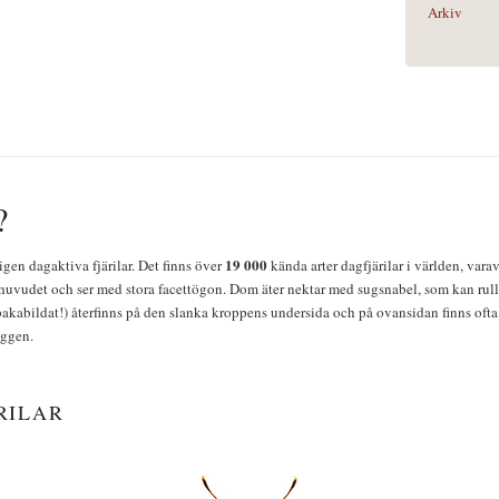
Arkiv
?
19 000
igen dagaktiva fjärilar. Det finns över
kända arter dagfjärilar i världen, vara
huvudet och ser med stora facettögon. Dom äter nektar med sugsnabel, som kan rulla
bakabildat!) återfinns på den slanka kroppens undersida och på ovansidan finns ofta 
yggen.
RILAR