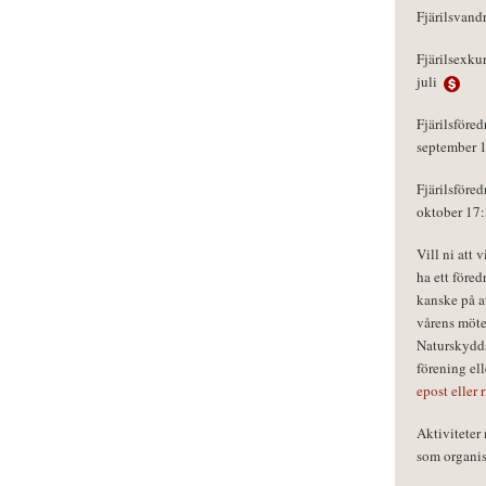
Fjärilsvand
Fjärilsexku
juli
Fjärilsföred
september 
Fjärilsföred
oktober 17
Vill ni att 
ha ett föred
kanske på a
vårens möte
Naturskydds
förening el
epost eller 
Aktivitete
som organisa