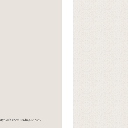
pstyp och arters särdrag</span>