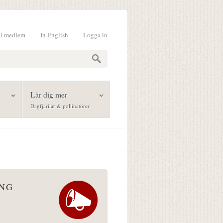
li medlem
In English
Logga in
formulär
Lär dig mer
Dagfjärilar & pollinatörer
ÅNG