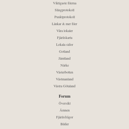
Viktigaste filerna
Slingprotokoll
Punktprotokoll
Länkar & mer filer
Våra lokaler
Fjärilskarta
Lokala sidor
Gotland
Jämtland
Närke
Västerbotten
Västmanland
Västra Götaland
Forum
Översikt
Ämnen
Fjärilsfrågor
Bilder