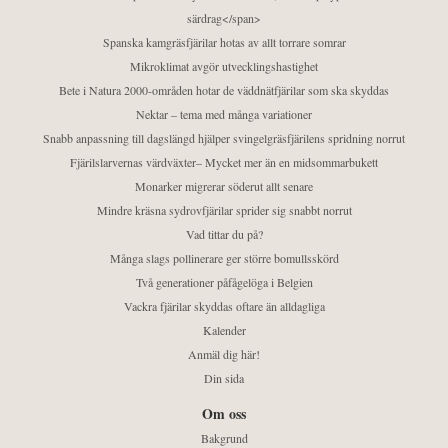
särdrag</span>
Spanska kamgräsfjärilar hotas av allt torrare somrar
Mikroklimat avgör utvecklingshastighet
Bete i Natura 2000-områden hotar de väddnätfjärilar som ska skyddas
Nektar – tema med många variationer
Snabb anpassning till dagslängd hjälper svingelgräsfjärilens spridning norrut
Fjärilslarvernas värdväxter– Mycket mer än en midsommarbukett
Monarker migrerar söderut allt senare
Mindre kräsna sydrovfjärilar sprider sig snabbt norrut
Vad tittar du på?
Många slags pollinerare ger större bomullsskörd
Två generationer påfågelöga i Belgien
Vackra fjärilar skyddas oftare än alldagliga
Kalender
Anmäl dig här!
Din sida
Om oss
Bakgrund