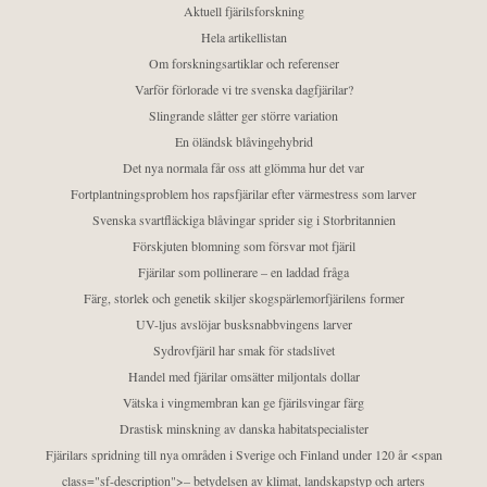
Aktuell fjärilsforskning
Hela artikellistan
Om forskningsartiklar och referenser
Varför förlorade vi tre svenska dagfjärilar?
Slingrande slåtter ger större variation
En öländsk blåvingehybrid
Det nya normala får oss att glömma hur det var
Fortplantningsproblem hos rapsfjärilar efter värmestress som larver
Svenska svartfläckiga blåvingar sprider sig i Storbritannien
Förskjuten blomning som försvar mot fjäril
Fjärilar som pollinerare – en laddad fråga
Färg, storlek och genetik skiljer skogspärlemorfjärilens former
UV-ljus avslöjar busksnabbvingens larver
Sydrovfjäril har smak för stadslivet
Handel med fjärilar omsätter miljontals dollar
Vätska i vingmembran kan ge fjärilsvingar färg
Drastisk minskning av danska habitatspecialister
Fjärilars spridning till nya områden i Sverige och Finland under 120 år <span
class="sf-description">– betydelsen av klimat, landskapstyp och arters