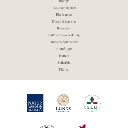
Boktips
Resurser på nätet
Fjärilsappar
Köpa fjärilsprylar
Bygg själv
Pollinatörsövervakning
Träna på pollinatörer
Blomflugor
Humlor
Solitärbin
Fjärilar