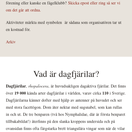
förening eller kanske en fågelklubb?
Skicka epost eller ring så ser vi
om det går att ordna.
Aktiviteter märkta med symbolen
är sådana som organisatören tar ut
en kostnad för.
Arkiv
Vad är dagfjärilar?
Dagfjärilar
,
rhopalocera
, är huvudsakligen dagaktiva fjärilar. Det finns
19 000
110
över
kända arter dagfjärilar i världen, varav cirka
i Sverige.
Dagfjärilarna känner dofter med hjälp av antenner på huvudet och ser
med stora facettögon. Dom äter nektar med sugsnabel, som kan rullas
in och ut. De tre benparen (två hos Nymphalidae, där är första benparet
tillbakabildat!) återfinns på den slanka kroppens undersida och på
ovansidan finns ofta färgstarka brett triangulära vingar som när de vilar