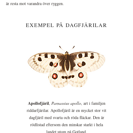
är resta mot varandra över ryggen.
EXEMPEL PÅ DAGFJÄRILAR
Apollofjäril
,
Parnassius apollo
, art i familjen
riddarfjärilar. Apollofjäril är en mycket stor vit
dagfjäril med svarta och röda fläckar. Den är
rödlistad eftersom den minskar starkt i hela
landet utom på Gotland.