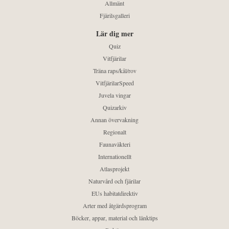
Allmänt
Fjärilsgalleri
Lär dig mer
Quiz
Vitfjärilar
Träna raps/kål/rov
VitfjärilarSpeed
Juvela vingar
Quizarkiv
Annan övervakning
Regionalt
Faunaväkteri
Internationellt
Atlasprojekt
Naturvård och fjärilar
EUs habitatdirektiv
Arter med åtgärdsprogram
Böcker, appar, material och länktips