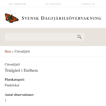
Hoppa till huvudinnehåll
BLI MEDLEM
IN ENGLISH
LOGGA IN
Sökformulär
Hem
» Citronfjäril
Citronfjäril
Trädgård i Etelhem
Platskategori:
Punktlokal
Antal observationer:
1