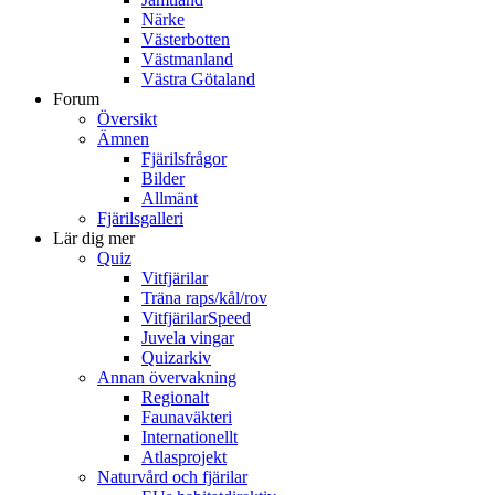
Närke
Västerbotten
Västmanland
Västra Götaland
Forum
Översikt
Ämnen
Fjärilsfrågor
Bilder
Allmänt
Fjärilsgalleri
Lär dig mer
Quiz
Vitfjärilar
Träna raps/kål/rov
VitfjärilarSpeed
Juvela vingar
Quizarkiv
Annan övervakning
Regionalt
Faunaväkteri
Internationellt
Atlasprojekt
Naturvård och fjärilar