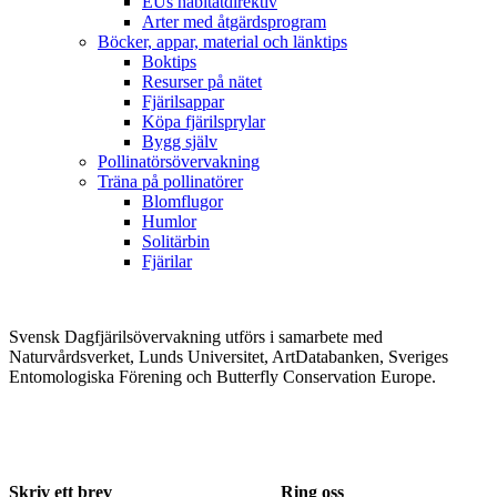
EUs habitatdirektiv
Arter med åtgärdsprogram
Böcker, appar, material och länktips
Boktips
Resurser på nätet
Fjärilsappar
Köpa fjärilsprylar
Bygg själv
Pollinatörsövervakning
Träna på pollinatörer
Blomflugor
Humlor
Solitärbin
Fjärilar
Svensk Dagfjärilsövervakning utförs i samarbete med
Naturvårdsverket, Lunds Universitet, ArtDatabanken, Sveriges
Entomologiska Förening och Butterfly Conservation Europe.
Skriv ett brev
Ring oss