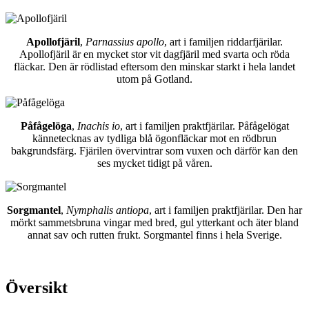
Apollofjäril
,
Parnassius apollo
, art i familjen riddarfjärilar.
Apollofjäril är en mycket stor vit dagfjäril med svarta och röda
fläckar. Den är rödlistad eftersom den minskar starkt i hela landet
utom på Gotland.
Påfågelöga
,
Inachis io
, art i familjen praktfjärilar. Påfågelögat
kännetecknas av tydliga blå ögonfläckar mot en rödbrun
bakgrundsfärg. Fjärilen övervintrar som vuxen och därför kan den
ses mycket tidigt på våren.
Sorgmantel
,
Nymphalis antiopa
, art i familjen praktfjärilar. Den har
mörkt sammetsbruna vingar med bred, gul ytterkant och äter bland
annat sav och rutten frukt. Sorgmantel finns i hela Sverige.
Översikt