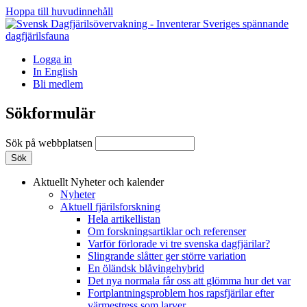
Hoppa till huvudinnehåll
Logga in
In English
Bli medlem
Sökformulär
Sök på webbplatsen
Aktuellt
Nyheter och kalender
Nyheter
Aktuell fjärilsforskning
Hela artikellistan
Om forskningsartiklar och referenser
Varför förlorade vi tre svenska dagfjärilar?
Slingrande slåtter ger större variation
En öländsk blåvingehybrid
Det nya normala får oss att glömma hur det var
Fortplantningsproblem hos rapsfjärilar efter
värmestress som larver