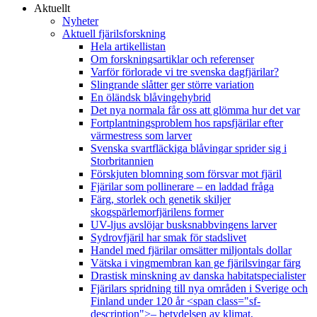
Aktuellt
Nyheter
Aktuell fjärilsforskning
Hela artikellistan
Om forskningsartiklar och referenser
Varför förlorade vi tre svenska dagfjärilar?
Slingrande slåtter ger större variation
En öländsk blåvingehybrid
Det nya normala får oss att glömma hur det var
Fortplantningsproblem hos rapsfjärilar efter
värmestress som larver
Svenska svartfläckiga blåvingar sprider sig i
Storbritannien
Förskjuten blomning som försvar mot fjäril
Fjärilar som pollinerare – en laddad fråga
Färg, storlek och genetik skiljer
skogspärlemorfjärilens former
UV-ljus avslöjar busksnabbvingens larver
Sydrovfjäril har smak för stadslivet
Handel med fjärilar omsätter miljontals dollar
Vätska i vingmembran kan ge fjärilsvingar färg
Drastisk minskning av danska habitatspecialister
Fjärilars spridning till nya områden i Sverige och
Finland under 120 år <span class="sf-
description">– betydelsen av klimat,