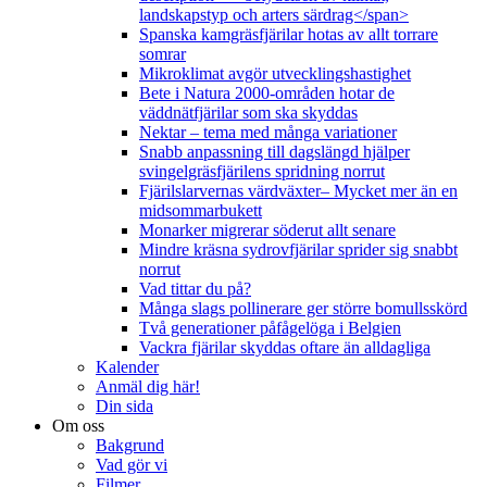
landskapstyp och arters särdrag</span>
Spanska kamgräsfjärilar hotas av allt torrare
somrar
Mikroklimat avgör utvecklingshastighet
Bete i Natura 2000-områden hotar de
väddnätfjärilar som ska skyddas
Nektar – tema med många variationer
Snabb anpassning till dagslängd hjälper
svingelgräsfjärilens spridning norrut
Fjärilslarvernas värdväxter– Mycket mer än en
midsommarbukett
Monarker migrerar söderut allt senare
Mindre kräsna sydrovfjärilar sprider sig snabbt
norrut
Vad tittar du på?
Många slags pollinerare ger större bomullsskörd
Två generationer påfågelöga i Belgien
Vackra fjärilar skyddas oftare än alldagliga
Kalender
Anmäl dig här!
Din sida
Om oss
Bakgrund
Vad gör vi
Filmer