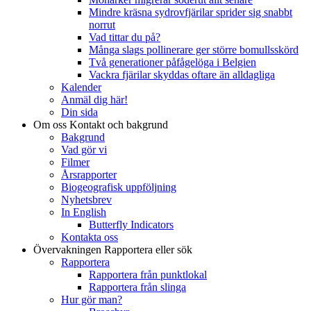
Mindre kräsna sydrovfjärilar sprider sig snabbt
norrut
Vad tittar du på?
Många slags pollinerare ger större bomullsskörd
Två generationer påfågelöga i Belgien
Vackra fjärilar skyddas oftare än alldagliga
Kalender
Anmäl dig här!
Din sida
Om oss
Kontakt och bakgrund
Bakgrund
Vad gör vi
Filmer
Årsrapporter
Biogeografisk uppföljning
Nyhetsbrev
In English
Butterfly Indicators
Kontakta oss
Övervakningen
Rapportera eller sök
Rapportera
Rapportera från punktlokal
Rapportera från slinga
Hur gör man?