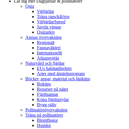
Lär dig mer
Dagfjärilar & pollinatörer
Quiz
Vitfjärilar
Träna raps/kål/rov
VitfjärilarSpeed
Juvela vingar
Quizarkiv
Annan övervakning
Regionalt
Faunaväkteri
Internationellt
Atlasprojekt
Naturvård och fjärilar
EUs habitatdirektiv
Arter med åtgärdsprogram
Böcker, appar, material och länktips
Boktips
Resurser på nätet
Fjärilsappar
Köpa fjärilsprylar
Bygg själv
Pollinatörsövervakning
Träna på pollinatörer
Blomflugor
Humlor