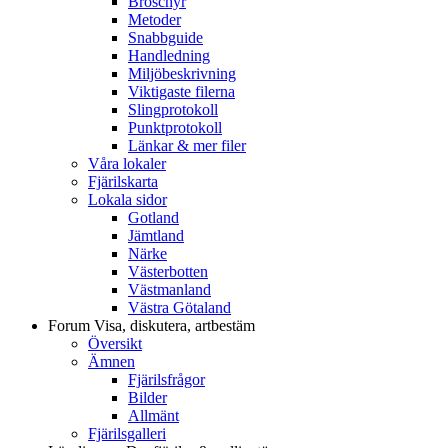
Broschyr
Metoder
Snabbguide
Handledning
Miljöbeskrivning
Viktigaste filerna
Slingprotokoll
Punktprotokoll
Länkar & mer filer
Våra lokaler
Fjärilskarta
Lokala sidor
Gotland
Jämtland
Närke
Västerbotten
Västmanland
Västra Götaland
Forum
Visa, diskutera, artbestäm
Översikt
Ämnen
Fjärilsfrågor
Bilder
Allmänt
Fjärilsgalleri