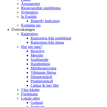
Årsrapporter
Biogeografisk uppföljning
Nyhetsbrev
In English
Butterfly Indicators
Kontakta oss
Övervakningen
Rapportera
Rapportera från punktlokal
Rapportera från slinga
Hur gör man?
Broschyr
Metoder
Snabbguide
Handledning
Miljöbeskrivning
Viktigaste filerna
Slingprotokoll
Punktprotokoll
Länkar & mer filer
Våra lokaler
Fjärilskarta
Lokala sidor
Gotland
Jämtland