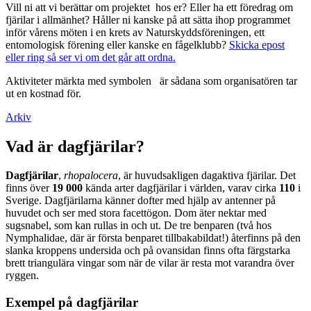
Vill ni att vi berättar om projektet hos er? Eller ha ett föredrag om
fjärilar i allmänhet? Håller ni kanske på att sätta ihop programmet
inför vårens möten i en krets av Naturskyddsföreningen, ett
entomologisk förening eller kanske en fågelklubb?
Skicka epost
eller ring så ser vi om det går att ordna.
Aktiviteter märkta med symbolen
är sådana som organisatören tar
ut en kostnad för.
Arkiv
Vad är dagfjärilar?
Dagfjärilar
,
rhopalocera
, är huvudsakligen dagaktiva fjärilar. Det
finns över
19 000
kända arter dagfjärilar i världen, varav cirka
110
i
Sverige. Dagfjärilarna känner dofter med hjälp av antenner på
huvudet och ser med stora facettögon. Dom äter nektar med
sugsnabel, som kan rullas in och ut. De tre benparen (två hos
Nymphalidae, där är första benparet tillbakabildat!) återfinns på den
slanka kroppens undersida och på ovansidan finns ofta färgstarka
brett triangulära vingar som när de vilar är resta mot varandra över
ryggen.
Exempel på dagfjärilar