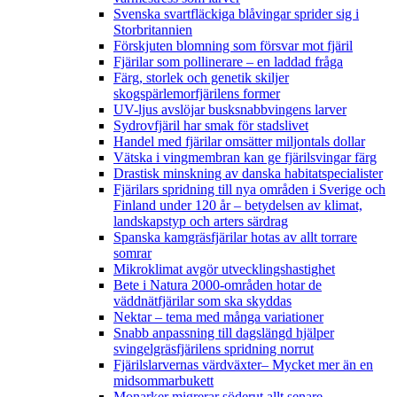
Svenska svartfläckiga blåvingar sprider sig i
Storbritannien
Förskjuten blomning som försvar mot fjäril
Fjärilar som pollinerare – en laddad fråga
Färg, storlek och genetik skiljer
skogspärlemorfjärilens former
UV-ljus avslöjar busksnabbvingens larver
Sydrovfjäril har smak för stadslivet
Handel med fjärilar omsätter miljontals dollar
Vätska i vingmembran kan ge fjärilsvingar färg
Drastisk minskning av danska habitatspecialister
Fjärilars spridning till nya områden i Sverige och
Finland under 120 år
– betydelsen av klimat,
landskapstyp och arters särdrag
Spanska kamgräsfjärilar hotas av allt torrare
somrar
Mikroklimat avgör utvecklingshastighet
Bete i Natura 2000-områden hotar de
väddnätfjärilar som ska skyddas
Nektar – tema med många variationer
Snabb anpassning till dagslängd hjälper
svingelgräsfjärilens spridning norrut
Fjärilslarvernas värdväxter– Mycket mer än en
midsommarbukett
Monarker migrerar söderut allt senare