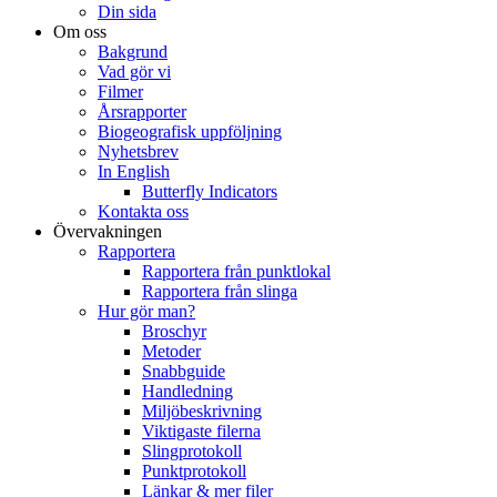
Din sida
Om oss
Bakgrund
Vad gör vi
Filmer
Årsrapporter
Biogeografisk uppföljning
Nyhetsbrev
In English
Butterfly Indicators
Kontakta oss
Övervakningen
Rapportera
Rapportera från punktlokal
Rapportera från slinga
Hur gör man?
Broschyr
Metoder
Snabbguide
Handledning
Miljöbeskrivning
Viktigaste filerna
Slingprotokoll
Punktprotokoll
Länkar & mer filer