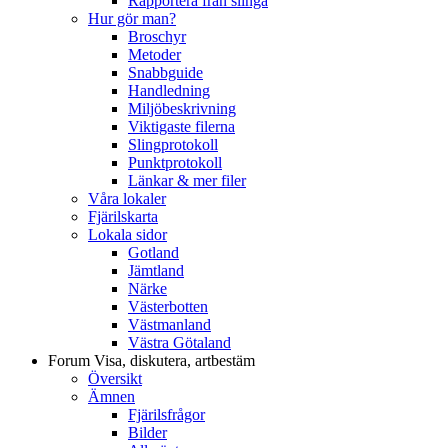
Rapportera från slinga
Hur gör man?
Broschyr
Metoder
Snabbguide
Handledning
Miljöbeskrivning
Viktigaste filerna
Slingprotokoll
Punktprotokoll
Länkar & mer filer
Våra lokaler
Fjärilskarta
Lokala sidor
Gotland
Jämtland
Närke
Västerbotten
Västmanland
Västra Götaland
Forum
Visa, diskutera, artbestäm
Översikt
Ämnen
Fjärilsfrågor
Bilder