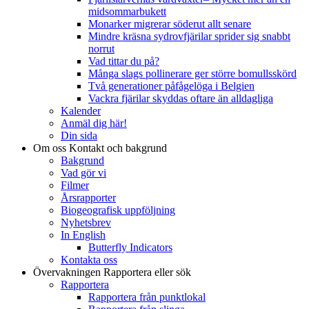
midsommarbukett
Monarker migrerar söderut allt senare
Mindre kräsna sydrovfjärilar sprider sig snabbt
norrut
Vad tittar du på?
Många slags pollinerare ger större bomullsskörd
Två generationer påfågelöga i Belgien
Vackra fjärilar skyddas oftare än alldagliga
Kalender
Anmäl dig här!
Din sida
Om oss
Kontakt och bakgrund
Bakgrund
Vad gör vi
Filmer
Årsrapporter
Biogeografisk uppföljning
Nyhetsbrev
In English
Butterfly Indicators
Kontakta oss
Övervakningen
Rapportera eller sök
Rapportera
Rapportera från punktlokal