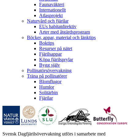
Faunaväkteri
Internationellt
Atlasprojekt
Naturvård och fjärilar
EUs habitatdirektiv
Arter med åtgärdsprogram
Böcker, appar, material och länktips
Boktips
Resurser på nätet
Fjärilsappar
Köpa fjärilsprylar
Bygg själv
Pollinatörsövervakning
Träna på pollinatörer
Blomflugor
Humlor
Solitärbin
Fjärilar
Svensk Dagfjärilsövervakning utförs i samarbete med