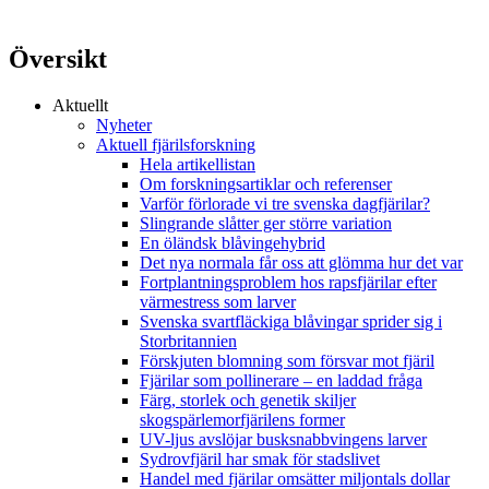
Översikt
Aktuellt
Nyheter
Aktuell fjärilsforskning
Hela artikellistan
Om forskningsartiklar och referenser
Varför förlorade vi tre svenska dagfjärilar?
Slingrande slåtter ger större variation
En öländsk blåvingehybrid
Det nya normala får oss att glömma hur det var
Fortplantningsproblem hos rapsfjärilar efter
värmestress som larver
Svenska svartfläckiga blåvingar sprider sig i
Storbritannien
Förskjuten blomning som försvar mot fjäril
Fjärilar som pollinerare – en laddad fråga
Färg, storlek och genetik skiljer
skogspärlemorfjärilens former
UV-ljus avslöjar busksnabbvingens larver
Sydrovfjäril har smak för stadslivet
Handel med fjärilar omsätter miljontals dollar