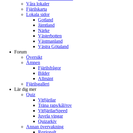
Våra lokaler
Fjärilskarta
Lokala sidor
Gotland
Jämtland
Närke
Västerbotten
Västmanland
Västra Götaland
Forum
Översikt
Ämnen
Fjärilsfrågor
Bilder
Allmänt
Fjärilsgalleri
Lär dig mer
Quiz
Vitfjärilar
Träna raps/kål/rov
VitfjärilarSpeed
Juvela vingar
Quizarkiv
Annan övervakning
Regionalt