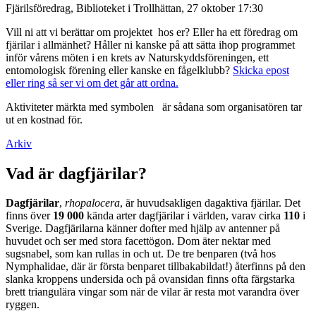
Fjärilsföredrag, Biblioteket i Trollhättan, 27 oktober 17:30
Vill ni att vi berättar om projektet hos er? Eller ha ett föredrag om
fjärilar i allmänhet? Håller ni kanske på att sätta ihop programmet
inför vårens möten i en krets av Naturskyddsföreningen, ett
entomologisk förening eller kanske en fågelklubb?
Skicka epost
eller ring så ser vi om det går att ordna.
Aktiviteter märkta med symbolen
är sådana som organisatören tar
ut en kostnad för.
Arkiv
Vad är dagfjärilar?
Dagfjärilar
,
rhopalocera
, är huvudsakligen dagaktiva fjärilar. Det
finns över
19 000
kända arter dagfjärilar i världen, varav cirka
110
i
Sverige. Dagfjärilarna känner dofter med hjälp av antenner på
huvudet och ser med stora facettögon. Dom äter nektar med
sugsnabel, som kan rullas in och ut. De tre benparen (två hos
Nymphalidae, där är första benparet tillbakabildat!) återfinns på den
slanka kroppens undersida och på ovansidan finns ofta färgstarka
brett triangulära vingar som när de vilar är resta mot varandra över
ryggen.