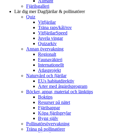
Allmänt
Fjärilsgalleri
Lär dig mer
Dagfjärilar & pollinatörer
Quiz
Vitfjärilar
Träna raps/kål/rov
VitfjärilarSpeed
Juvela vingar
Quizarkiv
Annan övervakning
Regionalt
Faunaväkteri
Internationellt
Atlasprojekt
Naturvård och fjärilar
EUs habitatdirektiv
Arter med åtgärdsprogram
Böcker, appar, material och länktips
Boktips
Resurser på nätet
Fjärilsappar
Köpa fjärilsprylar
Bygg själv
Pollinatörsövervakning
Träna på pollinatörer