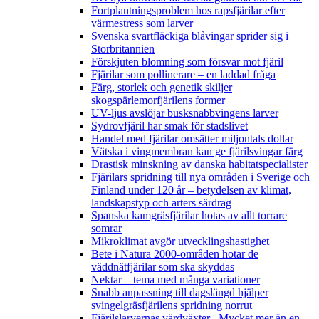
Fortplantningsproblem hos rapsfjärilar efter
värmestress som larver
Svenska svartfläckiga blåvingar sprider sig i
Storbritannien
Förskjuten blomning som försvar mot fjäril
Fjärilar som pollinerare – en laddad fråga
Färg, storlek och genetik skiljer
skogspärlemorfjärilens former
UV-ljus avslöjar busksnabbvingens larver
Sydrovfjäril har smak för stadslivet
Handel med fjärilar omsätter miljontals dollar
Vätska i vingmembran kan ge fjärilsvingar färg
Drastisk minskning av danska habitatspecialister
Fjärilars spridning till nya områden i Sverige och
Finland under 120 år
– betydelsen av klimat,
landskapstyp och arters särdrag
Spanska kamgräsfjärilar hotas av allt torrare
somrar
Mikroklimat avgör utvecklingshastighet
Bete i Natura 2000-områden hotar de
väddnätfjärilar som ska skyddas
Nektar – tema med många variationer
Snabb anpassning till dagslängd hjälper
svingelgräsfjärilens spridning norrut
Fjärilslarvernas värdväxter– Mycket mer än en