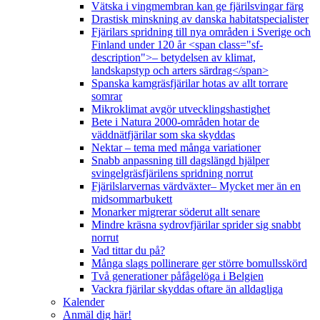
Vätska i vingmembran kan ge fjärilsvingar färg
Drastisk minskning av danska habitatspecialister
Fjärilars spridning till nya områden i Sverige och
Finland under 120 år <span class="sf-
description">– betydelsen av klimat,
landskapstyp och arters särdrag</span>
Spanska kamgräsfjärilar hotas av allt torrare
somrar
Mikroklimat avgör utvecklingshastighet
Bete i Natura 2000-områden hotar de
väddnätfjärilar som ska skyddas
Nektar – tema med många variationer
Snabb anpassning till dagslängd hjälper
svingelgräsfjärilens spridning norrut
Fjärilslarvernas värdväxter– Mycket mer än en
midsommarbukett
Monarker migrerar söderut allt senare
Mindre kräsna sydrovfjärilar sprider sig snabbt
norrut
Vad tittar du på?
Många slags pollinerare ger större bomullsskörd
Två generationer påfågelöga i Belgien
Vackra fjärilar skyddas oftare än alldagliga
Kalender
Anmäl dig här!