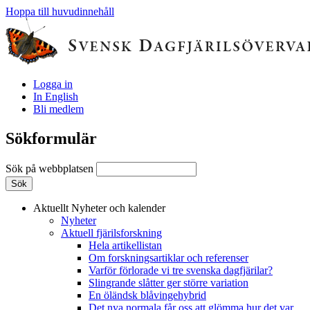
Hoppa till huvudinnehåll
Logga in
In English
Bli medlem
Sökformulär
Sök på webbplatsen
Aktuellt
Nyheter och kalender
Nyheter
Aktuell fjärilsforskning
Hela artikellistan
Om forskningsartiklar och referenser
Varför förlorade vi tre svenska dagfjärilar?
Slingrande slåtter ger större variation
En öländsk blåvingehybrid
Det nya normala får oss att glömma hur det var