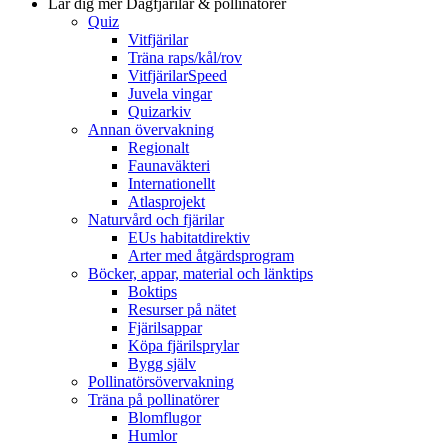
Lär dig mer
Dagfjärilar & pollinatörer
Quiz
Vitfjärilar
Träna raps/kål/rov
VitfjärilarSpeed
Juvela vingar
Quizarkiv
Annan övervakning
Regionalt
Faunaväkteri
Internationellt
Atlasprojekt
Naturvård och fjärilar
EUs habitatdirektiv
Arter med åtgärdsprogram
Böcker, appar, material och länktips
Boktips
Resurser på nätet
Fjärilsappar
Köpa fjärilsprylar
Bygg själv
Pollinatörsövervakning
Träna på pollinatörer
Blomflugor
Humlor