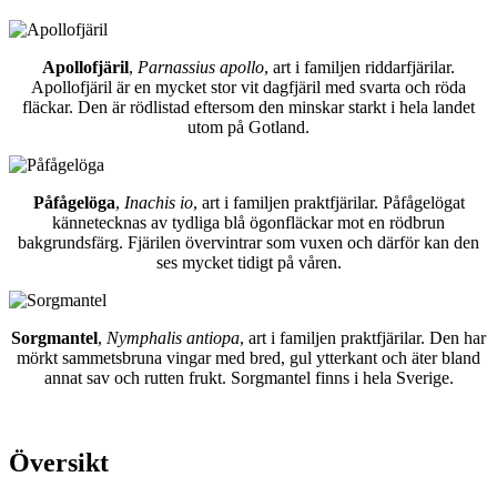
Apollofjäril
,
Parnassius apollo
, art i familjen riddarfjärilar.
Apollofjäril är en mycket stor vit dagfjäril med svarta och röda
fläckar. Den är rödlistad eftersom den minskar starkt i hela landet
utom på Gotland.
Påfågelöga
,
Inachis io
, art i familjen praktfjärilar. Påfågelögat
kännetecknas av tydliga blå ögonfläckar mot en rödbrun
bakgrundsfärg. Fjärilen övervintrar som vuxen och därför kan den
ses mycket tidigt på våren.
Sorgmantel
,
Nymphalis antiopa
, art i familjen praktfjärilar. Den har
mörkt sammetsbruna vingar med bred, gul ytterkant och äter bland
annat sav och rutten frukt. Sorgmantel finns i hela Sverige.
Översikt