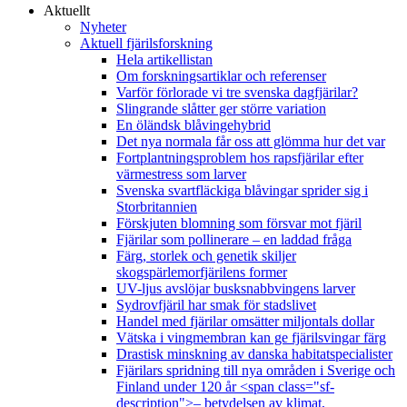
Aktuellt
Nyheter
Aktuell fjärilsforskning
Hela artikellistan
Om forskningsartiklar och referenser
Varför förlorade vi tre svenska dagfjärilar?
Slingrande slåtter ger större variation
En öländsk blåvingehybrid
Det nya normala får oss att glömma hur det var
Fortplantningsproblem hos rapsfjärilar efter
värmestress som larver
Svenska svartfläckiga blåvingar sprider sig i
Storbritannien
Förskjuten blomning som försvar mot fjäril
Fjärilar som pollinerare – en laddad fråga
Färg, storlek och genetik skiljer
skogspärlemorfjärilens former
UV-ljus avslöjar busksnabbvingens larver
Sydrovfjäril har smak för stadslivet
Handel med fjärilar omsätter miljontals dollar
Vätska i vingmembran kan ge fjärilsvingar färg
Drastisk minskning av danska habitatspecialister
Fjärilars spridning till nya områden i Sverige och
Finland under 120 år <span class="sf-
description">– betydelsen av klimat,