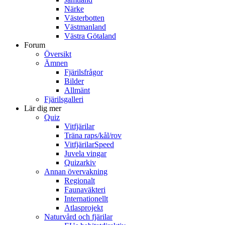
Närke
Västerbotten
Västmanland
Västra Götaland
Forum
Översikt
Ämnen
Fjärilsfrågor
Bilder
Allmänt
Fjärilsgalleri
Lär dig mer
Quiz
Vitfjärilar
Träna raps/kål/rov
VitfjärilarSpeed
Juvela vingar
Quizarkiv
Annan övervakning
Regionalt
Faunaväkteri
Internationellt
Atlasprojekt
Naturvård och fjärilar