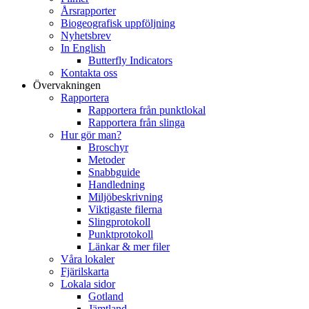
Årsrapporter
Biogeografisk uppföljning
Nyhetsbrev
In English
Butterfly Indicators
Kontakta oss
Övervakningen
Rapportera
Rapportera från punktlokal
Rapportera från slinga
Hur gör man?
Broschyr
Metoder
Snabbguide
Handledning
Miljöbeskrivning
Viktigaste filerna
Slingprotokoll
Punktprotokoll
Länkar & mer filer
Våra lokaler
Fjärilskarta
Lokala sidor
Gotland
Jämtland