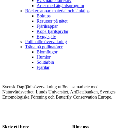
EUs habitatdirektiv
Arter med åtgärdsprogram
Böcker, appar, material och länktips
Boktips
Resurser på nätet
Fjärilsappar
Köpa fjärilsprylar
Bygg själv
Pollinatörsövervakning
Träna på pollinatörer
Blomflugor
Humlor
Solitärbin
Fjärilar
Svensk Dagfjärilsövervakning utförs i samarbete med
Naturvårdsverket, Lunds Universitet, ArtDatabanken, Sveriges
Entomologiska Förening och Butterfly Conservation Europe.
Skriv ett brev
Ring oss