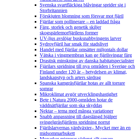
Svenska svartfläckiga blåvingar sprider sig i
Storbritannien
Förskjuten blomning som försvar mot fjäril
Fjärilar som pollinerare – en laddad fråga
Färg, storlek och genetik skiljer
skogspärlemorfjärilens former
UV-ljus avslöjar busksnabbvingens larver
Sydrovfjäril har smak för stadslivet
Handel med fjärilar omsätter miljontals dollar
Vätska i vingmembran kan ge fjärilsvingar färg
Drastisk minskning av danska habitatspecialister
Fjärilars spridning till nya områden i Sverige och
Finland under 120 år
– betydelsen av klimat,
landskapstyp och arters särdrag
Spanska kamgräsfjärilar hotas av allt torrare
somrar
Mikroklimat avgör utvecklingshastighet
Bete i Natura 2000-områden hotar de
väddnätfjärilar som ska skyddas
Nektar – tema med många variationer
Snabb anpassning till dagslängd hjälper
svingelgräsfjärilens spridning norrut
Fjärilslarvernas värdväxter– Mycket mer än en
midsommarbukett
Monarker migrerar söderut allt senare