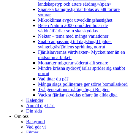
landskapstyp och arters särdrag</span>
Spanska kamgräsfjärilar hotas av allt torrare
somrar
Mikroklimat avgör utvecklingshastighet
Bete i Natura 2000-områden hotar de
väddnätfjärilar som ska skyddas
Nektar – tema med många variationer
Snabb anpassning till dagslängd hjälper
svingelgräsfjärilens spridning norrut
Fjärilslarvernas värdväxter– Mycket mer än en
midsommarbukett
Monarker migrerar söderut allt senare
Mindre kräsna sydrovfjärilar sprider sig snabbt
norrut
Vad tittar du på?
Många slags pollinerare ger större bomullsskörd
Två generationer påfågelöga i Belgien
Vackra fjärilar skyddas oftare än alldagliga
Kalender
Anmäl dig här!
Din sida
Om oss
Bakgrund
Vad gör vi
Filmer