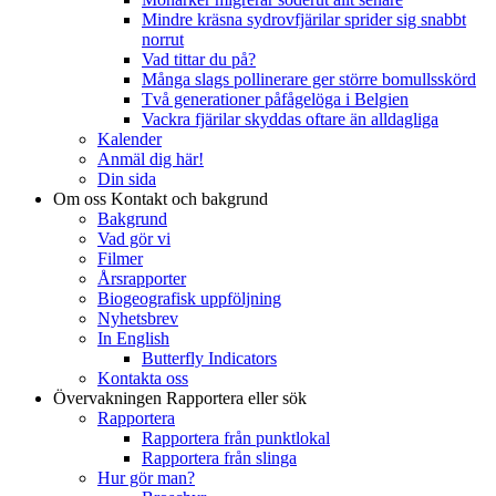
Mindre kräsna sydrovfjärilar sprider sig snabbt
norrut
Vad tittar du på?
Många slags pollinerare ger större bomullsskörd
Två generationer påfågelöga i Belgien
Vackra fjärilar skyddas oftare än alldagliga
Kalender
Anmäl dig här!
Din sida
Om oss
Kontakt och bakgrund
Bakgrund
Vad gör vi
Filmer
Årsrapporter
Biogeografisk uppföljning
Nyhetsbrev
In English
Butterfly Indicators
Kontakta oss
Övervakningen
Rapportera eller sök
Rapportera
Rapportera från punktlokal
Rapportera från slinga
Hur gör man?