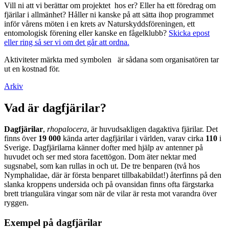
Vill ni att vi berättar om projektet hos er? Eller ha ett föredrag om
fjärilar i allmänhet? Håller ni kanske på att sätta ihop programmet
inför vårens möten i en krets av Naturskyddsföreningen, ett
entomologisk förening eller kanske en fågelklubb?
Skicka epost
eller ring så ser vi om det går att ordna.
Aktiviteter märkta med symbolen
är sådana som organisatören tar
ut en kostnad för.
Arkiv
Vad är dagfjärilar?
Dagfjärilar
,
rhopalocera
, är huvudsakligen dagaktiva fjärilar. Det
finns över
19 000
kända arter dagfjärilar i världen, varav cirka
110
i
Sverige. Dagfjärilarna känner dofter med hjälp av antenner på
huvudet och ser med stora facettögon. Dom äter nektar med
sugsnabel, som kan rullas in och ut. De tre benparen (två hos
Nymphalidae, där är första benparet tillbakabildat!) återfinns på den
slanka kroppens undersida och på ovansidan finns ofta färgstarka
brett triangulära vingar som när de vilar är resta mot varandra över
ryggen.
Exempel på dagfjärilar