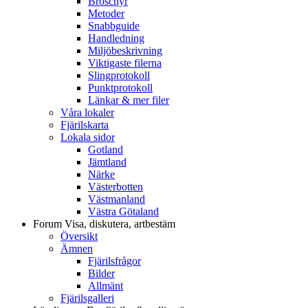
Broschyr
Metoder
Snabbguide
Handledning
Miljöbeskrivning
Viktigaste filerna
Slingprotokoll
Punktprotokoll
Länkar & mer filer
Våra lokaler
Fjärilskarta
Lokala sidor
Gotland
Jämtland
Närke
Västerbotten
Västmanland
Västra Götaland
Forum
Visa, diskutera, artbestäm
Översikt
Ämnen
Fjärilsfrågor
Bilder
Allmänt
Fjärilsgalleri