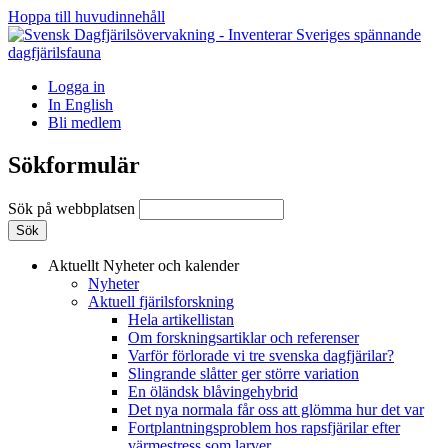
Hoppa till huvudinnehåll
Logga in
In English
Bli medlem
Sökformulär
Sök på webbplatsen
Aktuellt
Nyheter och kalender
Nyheter
Aktuell fjärilsforskning
Hela artikellistan
Om forskningsartiklar och referenser
Varför förlorade vi tre svenska dagfjärilar?
Slingrande slåtter ger större variation
En öländsk blåvingehybrid
Det nya normala får oss att glömma hur det var
Fortplantningsproblem hos rapsfjärilar efter
värmestress som larver