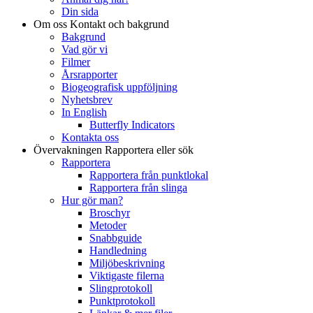
Din sida
Om oss
Kontakt och bakgrund
Bakgrund
Vad gör vi
Filmer
Årsrapporter
Biogeografisk uppföljning
Nyhetsbrev
In English
Butterfly Indicators
Kontakta oss
Övervakningen
Rapportera eller sök
Rapportera
Rapportera från punktlokal
Rapportera från slinga
Hur gör man?
Broschyr
Metoder
Snabbguide
Handledning
Miljöbeskrivning
Viktigaste filerna
Slingprotokoll
Punktprotokoll