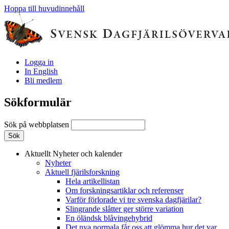
Hoppa till huvudinnehåll
Logga in
In English
Bli medlem
Sökformulär
Sök på webbplatsen
Aktuellt
Nyheter och kalender
Nyheter
Aktuell fjärilsforskning
Hela artikellistan
Om forskningsartiklar och referenser
Varför förlorade vi tre svenska dagfjärilar?
Slingrande slåtter ger större variation
En öländsk blåvingehybrid
Det nya normala får oss att glömma hur det var