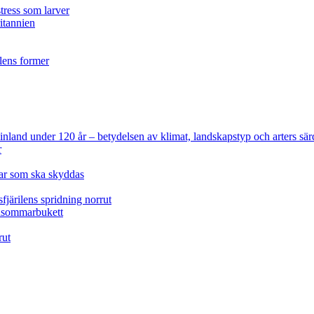
tress som larver
ritannien
ilens former
 Finland under 120 år
– betydelsen av klimat, landskapstyp och arters sär
r
lar som ska skyddas
fjärilens spridning norrut
idsommarbukett
rut