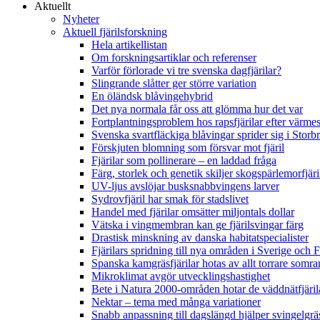
Aktuellt
Nyheter
Aktuell fjärilsforskning
Hela artikellistan
Om forskningsartiklar och referenser
Varför förlorade vi tre svenska dagfjärilar?
Slingrande slåtter ger större variation
En öländsk blåvingehybrid
Det nya normala får oss att glömma hur det var
Fortplantningsproblem hos rapsfjärilar efter värmes
Svenska svartfläckiga blåvingar sprider sig i Storb
Förskjuten blomning som försvar mot fjäril
Fjärilar som pollinerare – en laddad fråga
Färg, storlek och genetik skiljer skogspärlemorfjär
UV-ljus avslöjar busksnabbvingens larver
Sydrovfjäril har smak för stadslivet
Handel med fjärilar omsätter miljontals dollar
Vätska i vingmembran kan ge fjärilsvingar färg
Drastisk minskning av danska habitatspecialister
Fjärilars spridning till nya områden i Sverige och
Spanska kamgräsfjärilar hotas av allt torrare somra
Mikroklimat avgör utvecklingshastighet
Bete i Natura 2000-områden hotar de väddnätfjäri
Nektar – tema med många variationer
Snabb anpassning till dagslängd hjälper svingelgräs