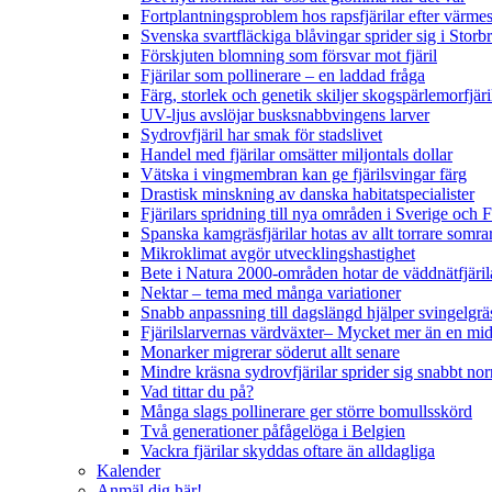
Fortplantningsproblem hos rapsfjärilar efter värmes
Svenska svartfläckiga blåvingar sprider sig i Storb
Förskjuten blomning som försvar mot fjäril
Fjärilar som pollinerare – en laddad fråga
Färg, storlek och genetik skiljer skogspärlemorfjär
UV-ljus avslöjar busksnabbvingens larver
Sydrovfjäril har smak för stadslivet
Handel med fjärilar omsätter miljontals dollar
Vätska i vingmembran kan ge fjärilsvingar färg
Drastisk minskning av danska habitatspecialister
Fjärilars spridning till nya områden i Sverige och
Spanska kamgräsfjärilar hotas av allt torrare somra
Mikroklimat avgör utvecklingshastighet
Bete i Natura 2000-områden hotar de väddnätfjäri
Nektar – tema med många variationer
Snabb anpassning till dagslängd hjälper svingelgräs
Fjärilslarvernas värdväxter– Mycket mer än en m
Monarker migrerar söderut allt senare
Mindre kräsna sydrovfjärilar sprider sig snabbt nor
Vad tittar du på?
Många slags pollinerare ger större bomullsskörd
Två generationer påfågelöga i Belgien
Vackra fjärilar skyddas oftare än alldagliga
Kalender
Anmäl dig här!