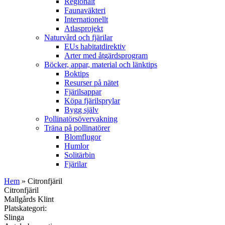
Regionalt
Faunaväkteri
Internationellt
Atlasprojekt
Naturvård och fjärilar
EUs habitatdirektiv
Arter med åtgärdsprogram
Böcker, appar, material och länktips
Boktips
Resurser på nätet
Fjärilsappar
Köpa fjärilsprylar
Bygg själv
Pollinatörsövervakning
Träna på pollinatörer
Blomflugor
Humlor
Solitärbin
Fjärilar
Hem
» Citronfjäril
Citronfjäril
Mallgårds Klint
Platskategori:
Slinga