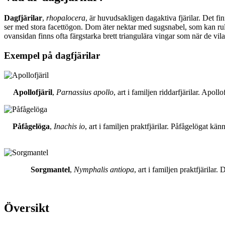
Dagfjärilar
,
rhopalocera
, är huvudsakligen dagaktiva fjärilar. Det fi
ser med stora facettögon. Dom äter nektar med sugsnabel, som kan rull
ovansidan finns ofta färgstarka brett triangulära vingar som när de vil
Exempel på dagfjärilar
Apollofjäril
,
Parnassius apollo
, art i familjen riddarfjärilar. Apol
Påfågelöga
,
Inachis io
, art i familjen praktfjärilar. Påfågelögat 
Sorgmantel
,
Nymphalis antiopa
, art i familjen praktfjärila
Översikt