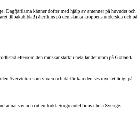
ge. Dagfjärilarna känner dofter med hjälp av antenner på huvudet och
ret tillbakabildat!) återfinns på den slanka kroppens undersida och på
är rödlistad eftersom den minskar starkt i hela landet utom på Gotland.
ärilen övervintrar som vuxen och därför kan den ses mycket tidigt på
nd annat sav och rutten frukt. Sorgmantel finns i hela Sverige.