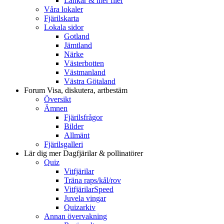
Länkar & mer filer
Våra lokaler
Fjärilskarta
Lokala sidor
Gotland
Jämtland
Närke
Västerbotten
Västmanland
Västra Götaland
Forum
Visa, diskutera, artbestäm
Översikt
Ämnen
Fjärilsfrågor
Bilder
Allmänt
Fjärilsgalleri
Lär dig mer
Dagfjärilar & pollinatörer
Quiz
Vitfjärilar
Träna raps/kål/rov
VitfjärilarSpeed
Juvela vingar
Quizarkiv
Annan övervakning