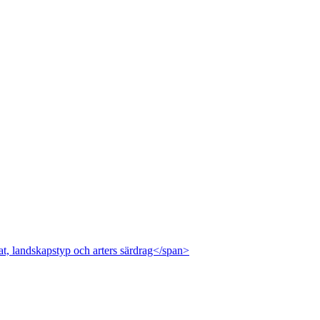
at, landskapstyp och arters särdrag</span>