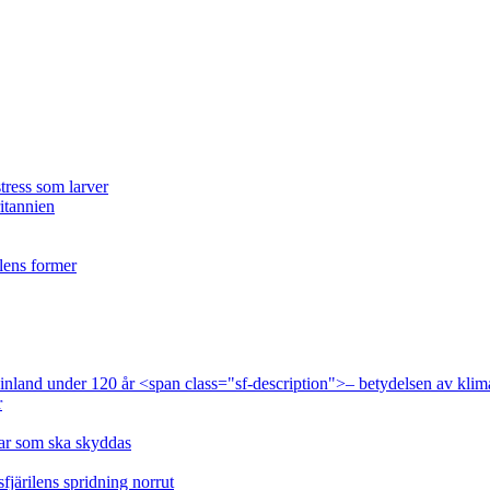
tress som larver
ritannien
ilens former
 Finland under 120 år <span class="sf-description">– betydelsen av klim
r
lar som ska skyddas
fjärilens spridning norrut