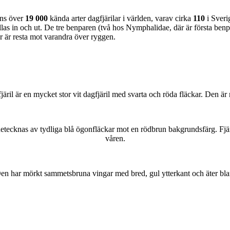
nns över
19 000
kända arter dagfjärilar i världen, varav cirka
110
i Sveri
as in och ut. De tre benparen (två hos Nymphalidae, där är första benpa
ar är resta mot varandra över ryggen.
lofjäril är en mycket stor vit dagfjäril med svarta och röda fläckar. Den 
kännetecknas av tydliga blå ögonfläckar mot en rödbrun bakgrundsfärg. Fj
våren.
r. Den har mörkt sammetsbruna vingar med bred, gul ytterkant och äter bla