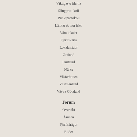
Viktigaste filerna
Slingprotokoll
Punktprotokoll
Länkar & mer filer
Våra lokaler
Fjärilskarta
Lokala sidor
Gotland
Jämtland
Närke
Västerbotten
Västmanland
Västra Götaland
Forum
Översikt
Ämnen
Fjärilsfrågor
Bilder