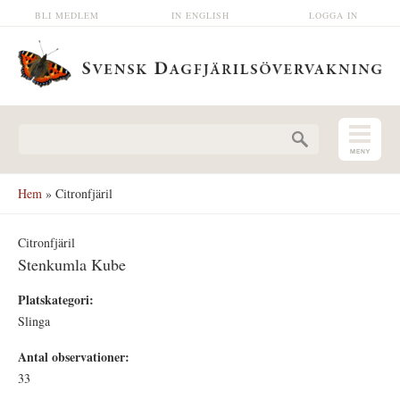
Hoppa till huvudinnehåll
BLI MEDLEM
IN ENGLISH
LOGGA IN
Sökformulär
Hem
» Citronfjäril
Citronfjäril
Stenkumla Kube
Platskategori:
Slinga
Antal observationer:
33