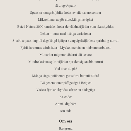
särdrag</span>
Spanska kamgräsfjärilar hotas av allt torrare somrar
Mikroklimat avgör utvecklingshastighet
Bete i Natura 2000-områden hotar de väddnätfjärilar som ska skyddas
Nektar – tema med många variationer
Snabb anpassning till dagslängd hjälper svingelgräsfjärilens spridning norrut
Fjärilslarvernas värdväxter– Mycket mer än en midsommarbukett
Monarker migrerar söderut allt senare
Mindre kräsna sydrovfjärilar sprider sig snabbt norrut
Vad tittar du på?
Många slags pollinerare ger större bomullsskörd
Två generationer påfågelöga i Belgien
Vackra fjärilar skyddas oftare än alldagliga
Kalender
Anmäl dig här!
Din sida
Om oss
Bakgrund