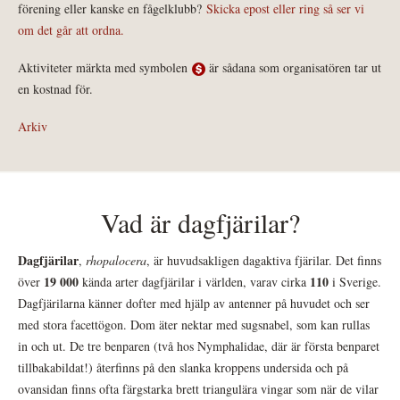
förening eller kanske en fågelklubb?
Skicka epost eller ring så ser vi
om det går att ordna.
Aktiviteter märkta med symbolen
är sådana som organisatören tar ut
en kostnad för.
Arkiv
Vad är dagfjärilar?
Dagfjärilar
,
rhopalocera
, är huvudsakligen dagaktiva fjärilar. Det finns
19 000
110
över
kända arter dagfjärilar i världen, varav cirka
i Sverige.
Dagfjärilarna känner dofter med hjälp av antenner på huvudet och ser
med stora facettögon. Dom äter nektar med sugsnabel, som kan rullas
in och ut. De tre benparen (två hos Nymphalidae, där är första benparet
tillbakabildat!) återfinns på den slanka kroppens undersida och på
ovansidan finns ofta färgstarka brett triangulära vingar som när de vilar