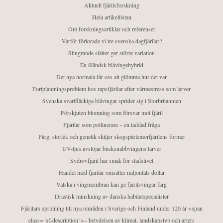
Aktuell fjärilsforskning
Hela artikellistan
Om forskningsartiklar och referenser
Varför förlorade vi tre svenska dagfjärilar?
Slingrande slåtter ger större variation
En öländsk blåvingehybrid
Det nya normala får oss att glömma hur det var
Fortplantningsproblem hos rapsfjärilar efter värmestress som larver
Svenska svartfläckiga blåvingar sprider sig i Storbritannien
Förskjuten blomning som försvar mot fjäril
Fjärilar som pollinerare – en laddad fråga
Färg, storlek och genetik skiljer skogspärlemorfjärilens former
UV-ljus avslöjar busksnabbvingens larver
Sydrovfjäril har smak för stadslivet
Handel med fjärilar omsätter miljontals dollar
Vätska i vingmembran kan ge fjärilsvingar färg
Drastisk minskning av danska habitatspecialister
Fjärilars spridning till nya områden i Sverige och Finland under 120 år <span
class="sf-description">– betydelsen av klimat, landskapstyp och arters