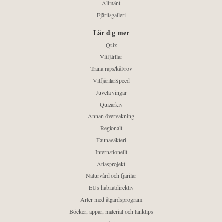
Allmänt
Fjärilsgalleri
Lär dig mer
Quiz
Vitfjärilar
Träna raps/kål/rov
VitfjärilarSpeed
Juvela vingar
Quizarkiv
Annan övervakning
Regionalt
Faunaväkteri
Internationellt
Atlasprojekt
Naturvård och fjärilar
EUs habitatdirektiv
Arter med åtgärdsprogram
Böcker, appar, material och länktips