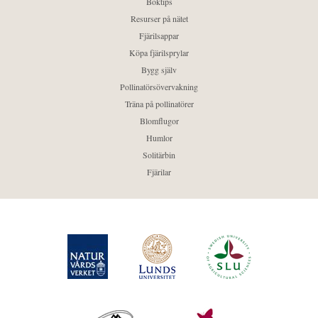
Boktips
Resurser på nätet
Fjärilsappar
Köpa fjärilsprylar
Bygg själv
Pollinatörsövervakning
Träna på pollinatörer
Blomflugor
Humlor
Solitärbin
Fjärilar