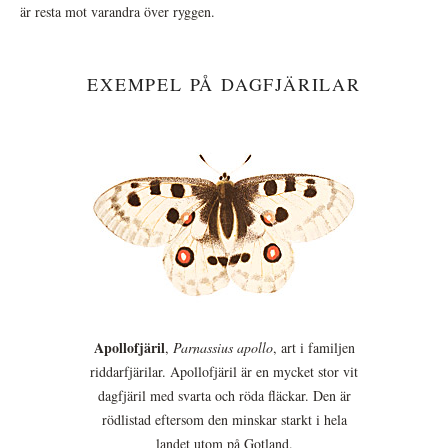
är resta mot varandra över ryggen.
EXEMPEL PÅ DAGFJÄRILAR
Apollofjäril
,
Parnassius apollo
, art i familjen
riddarfjärilar. Apollofjäril är en mycket stor vit
dagfjäril med svarta och röda fläckar. Den är
rödlistad eftersom den minskar starkt i hela
landet utom på Gotland.