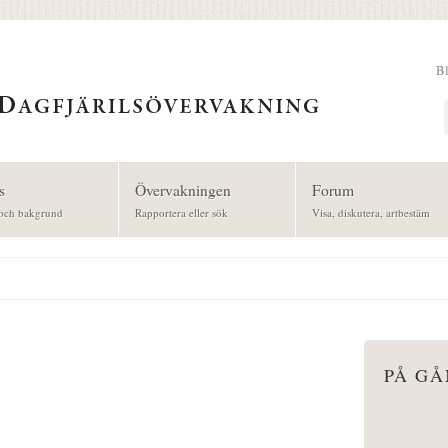
B
Sök
s
Övervakningen
Forum
och bakgrund
Rapportera eller sök
Visa, diskutera, artbestäm
PÅ G