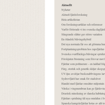
Aktuellt
Nyheter
Aktuell fjärilsforskning
Hela artikellistan
Om forskningsartiklar och referenser
Varför förlorade vi tre svenska dagfjäri
Slingrande slåtter ger större variation
En öländsk blåvingehybrid
Det nya normala får oss att glömma hur
Fortplantningsproblem hos rapsfjärilar 
Svenska svartfläckiga blåvingar sprider 
Förskjuten blomning som försvar mot fj
Fjärilar som pollinerare – en laddad frå
Färg, storlek och genetik skiljer skogs
UV-ljus avslöjar busksnabbvingens lar
Sydrovfjäril har smak för stadslivet
Handel med fjärilar omsätter miljontals 
Vätska i vingmembran kan ge fjärilsvin
Drastisk minskning av danska habitatsp
Fjärilars spridning till nya områden i
Spanska kamgräsfjärilar hotas av allt t