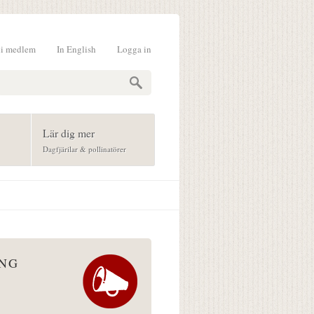
li medlem
In English
Logga in
formulär
Lär dig mer
Dagfjärilar & pollinatörer
ÅNG