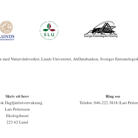
te med Naturvårdsverket, Lunds Universitet, ArtDatabanken, Sveriges Entomologis
Skriv ett brev
Ring oss
sk Dagfjärilsövervakning
Telefon: 046-222 3818 (Lars Petter
Lars Pettersson
Ekologihuset
223 62 Lund