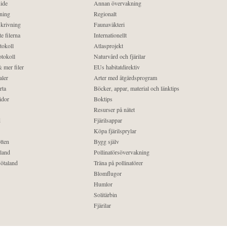
ide
Annan övervakning
ning
Regionalt
krivning
Faunaväkteri
e filerna
Internationellt
tokoll
Atlasprojekt
tokoll
Naturvård och fjärilar
 mer filer
EUs habitatdirektiv
aler
Arter med åtgärdsprogram
rta
Böcker, appar, material och länktips
idor
Boktips
Resurser på nätet
d
Fjärilsappar
Köpa fjärilsprylar
tten
Bygg själv
land
Pollinatörsövervakning
ötaland
Träna på pollinatörer
Blomflugor
Humlor
Solitärbin
Fjärilar