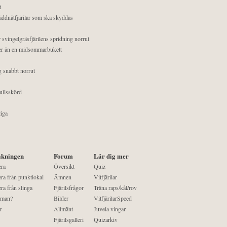
t
äddnätfjärilar som ska skyddas
 svingelgräsfjärilens spridning norrut
mer än en midsommarbukett
g snabbt norrut
ullsskörd
liga
kningen
Forum
Lär dig mer
era
Översikt
Quiz
ra från punktlokal
Ämnen
Vitfjärilar
ra från slinga
Fjärilsfrågor
Träna raps/kål/rov
 man?
Bilder
VitfjärilarSpeed
r
Allmänt
Juvela vingar
Fjärilsgalleri
Quizarkiv