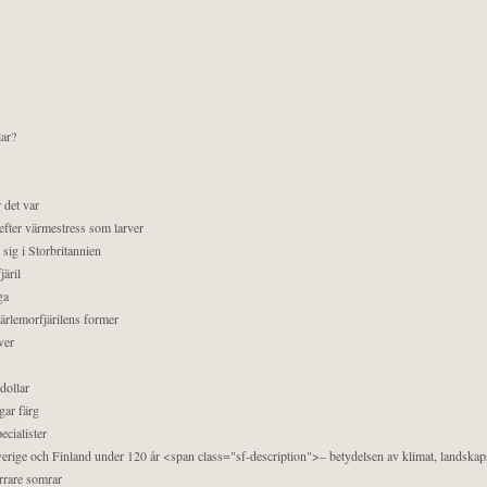
lar?
 det var
efter värmestress som larver
sig i Storbritannien
äril
ga
pärlemorfjärilens former
ver
dollar
gar färg
ecialister
 Sverige och Finland under 120 år <span class="sf-description">– betydelsen av klimat, landska
orrare somrar