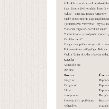
Mikroklimat avgör utvecklingshastighe
Bete i Natura 2000-områden hotar de v
Nektar – tema med många variationer
Snabb anpassning till dagslängd hjälper
Fjärilslarvernas värdväxter– Mycket 
Monarker migrerar söderut allt senare
Mindre kräsna sydrovfjärilar sprider si
Vad tittar du på?
Många slags pollinerare ger större bom
Två generationer påfågelöga i Belgien
Vackra fjärilar skyddas oftare än alldag
Kalender
Anmäl dig här!
Din sida
Om oss
Överva
Bakgrund
Rapport
Vad gör vi
Rapporte
Filmer
Rapporte
Årsrapporter
Hur gör
Biogeografisk uppföljning
Broschy
Nyhetsbrev
Metoder