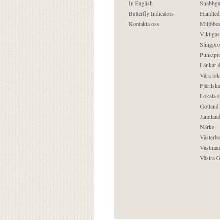
In English
Snabbgu
Butterfly Indicators
Handled
Kontakta oss
Miljöbes
Viktigast
Slingpro
Punktpro
Länkar &
Våra lok
Fjärilska
Lokala s
Gotland
Jämtlan
Närke
Västerbo
Västman
Västra G