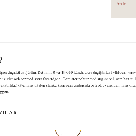
Arkiv
?
19 000
igen dagaktiva fjärilar. Det finns över
kända arter dagfjärilar i världen, vara
huvudet och ser med stora facettögon. Dom äter nektar med sugsnabel, som kan rulla
bakabildat!) återfinns på den slanka kroppens undersida och på ovansidan finns ofta 
yggen.
RILAR