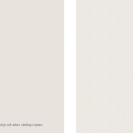
pstyp och arters särdrag</span>