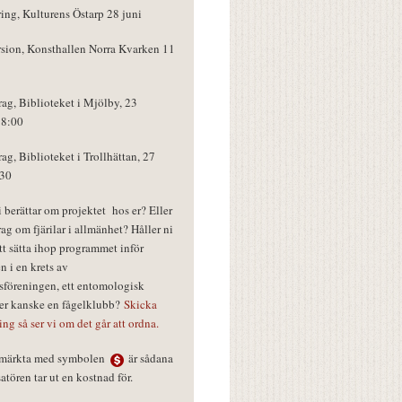
ring, Kulturens Östarp 28 juni
rsion, Konsthallen Norra Kvarken 11
rag, Biblioteket i Mjölby, 23
18:00
rag, Biblioteket i Trollhättan, 27
:30
vi berättar om projektet hos er? Eller
rag om fjärilar i allmänhet? Håller ni
tt sätta ihop programmet inför
n i en krets av
föreningen, ett entomologisk
ler kanske en fågelklubb?
Skicka
ring så ser vi om det går att ordna.
r märkta med symbolen
är sådana
tören tar ut en kostnad för.