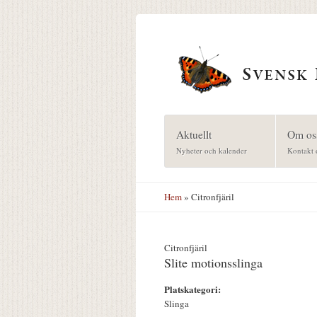
Hoppa till huvudinnehåll
Aktuellt
Om os
Nyheter och kalender
Kontakt 
Hem
» Citronfjäril
Citronfjäril
Slite motionsslinga
Platskategori:
Slinga