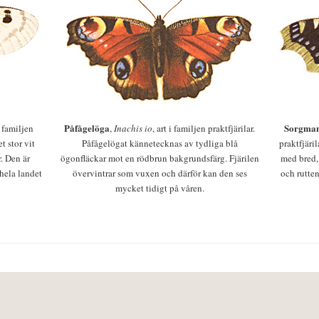
Påfågelöga
Sorgman
 i familjen
,
Inachis io
, art i familjen praktfjärilar.
t stor vit
Påfågelögat kännetecknas av tydliga blå
praktfjäri
r. Den är
ögonfläckar mot en rödbrun bakgrundsfärg. Fjärilen
med bred,
 hela landet
övervintrar som vuxen och därför kan den ses
och rutten
mycket tidigt på våren.