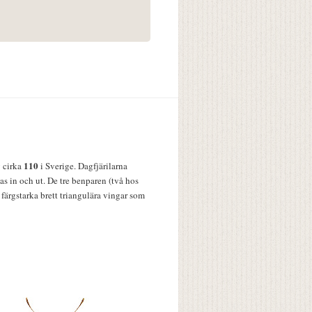
110
v cirka
i Sverige. Dagfjärilarna
s in och ut. De tre benparen (två hos
färgstarka brett triangulära vingar som