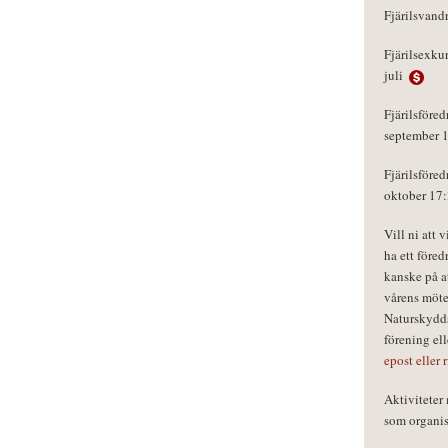
Fjärilsvand
Fjärilsexku
juli
Fjärilsföred
september 
Fjärilsföred
oktober 17
Vill ni att 
ha ett föred
kanske på a
vårens möte
Naturskydds
förening el
epost eller 
Aktivitete
som organisa