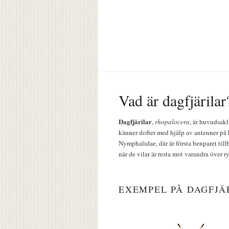
Vad är dagfjärilar
Dagfjärilar
,
rhopalocera
, är huvudsakl
känner dofter med hjälp av antenner på 
Nymphalidae, där är första benparet till
när de vilar är resta mot varandra över r
EXEMPEL PÅ DAGFJÄ