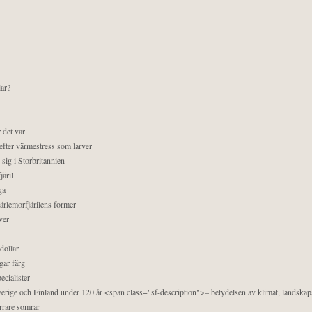
lar?
 det var
efter värmestress som larver
sig i Storbritannien
äril
ga
pärlemorfjärilens former
ver
dollar
gar färg
ecialister
 Sverige och Finland under 120 år <span class="sf-description">– betydelsen av klimat, landska
orrare somrar