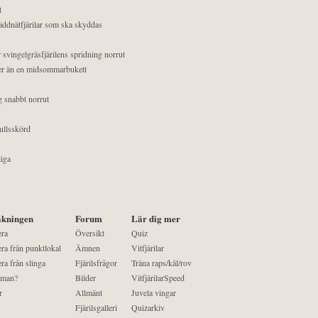
t
äddnätfjärilar som ska skyddas
 svingelgräsfjärilens spridning norrut
mer än en midsommarbukett
g snabbt norrut
ullsskörd
liga
kningen
Forum
Lär dig mer
era
Översikt
Quiz
ra från punktlokal
Ämnen
Vitfjärilar
ra från slinga
Fjärilsfrågor
Träna raps/kål/rov
 man?
Bilder
VitfjärilarSpeed
r
Allmänt
Juvela vingar
Fjärilsgalleri
Quizarkiv