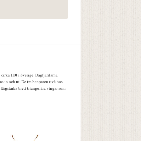
110
v cirka
i Sverige. Dagfjärilarna
s in och ut. De tre benparen (två hos
färgstarka brett triangulära vingar som