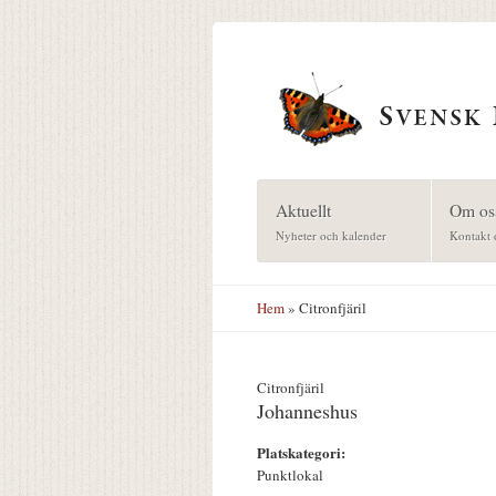
Hoppa till huvudinnehåll
Aktuellt
Om os
Nyheter och kalender
Kontakt 
Hem
» Citronfjäril
Citronfjäril
Johanneshus
Platskategori:
Punktlokal