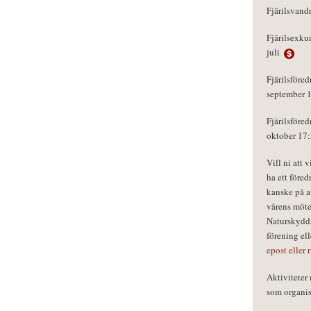
Fjärilsvand
Fjärilsexku
juli
Fjärilsföred
september 
Fjärilsföred
oktober 17
Vill ni att 
ha ett föred
kanske på a
vårens möte
Naturskydds
förening el
epost eller 
Aktivitete
som organisa