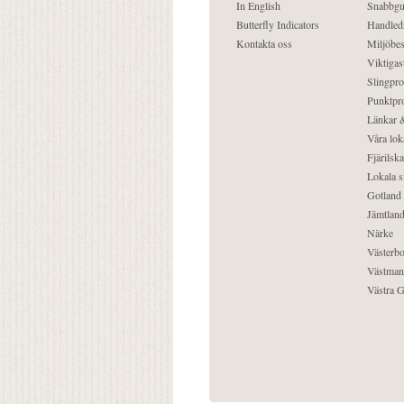
In English
Snabbgu
Butterfly Indicators
Handled
Kontakta oss
Miljöbes
Viktigast
Slingpro
Punktpro
Länkar &
Våra lok
Fjärilska
Lokala s
Gotland
Jämtlan
Närke
Västerbo
Västman
Västra G