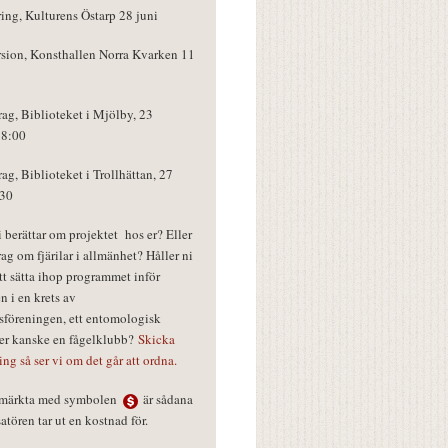
ring, Kulturens Östarp 28 juni
rsion, Konsthallen Norra Kvarken 11
rag, Biblioteket i Mjölby, 23
18:00
rag, Biblioteket i Trollhättan, 27
:30
vi berättar om projektet hos er? Eller
rag om fjärilar i allmänhet? Håller ni
tt sätta ihop programmet inför
n i en krets av
föreningen, ett entomologisk
ler kanske en fågelklubb?
Skicka
ring så ser vi om det går att ordna.
r märkta med symbolen
är sådana
tören tar ut en kostnad för.