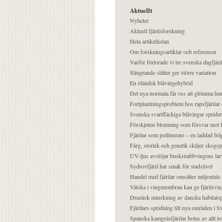
Aktuellt
Nyheter
Aktuell fjärilsforskning
Hela artikellistan
Om forskningsartiklar och referenser
Varför förlorade vi tre svenska dagfjäri
Slingrande slåtter ger större variation
En öländsk blåvingehybrid
Det nya normala får oss att glömma hur
Fortplantningsproblem hos rapsfjärilar 
Svenska svartfläckiga blåvingar sprider 
Förskjuten blomning som försvar mot fj
Fjärilar som pollinerare – en laddad frå
Färg, storlek och genetik skiljer skogs
UV-ljus avslöjar busksnabbvingens lar
Sydrovfjäril har smak för stadslivet
Handel med fjärilar omsätter miljontals 
Vätska i vingmembran kan ge fjärilsvin
Drastisk minskning av danska habitatsp
Fjärilars spridning till nya områden i
Spanska kamgräsfjärilar hotas av allt t