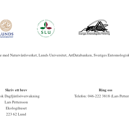
te med Naturvårdsverket, Lunds Universitet, ArtDatabanken, Sveriges Entomologis
Skriv ett brev
Ring oss
sk Dagfjärilsövervakning
Telefon: 046-222 3818 (Lars Petter
Lars Pettersson
Ekologihuset
223 62 Lund