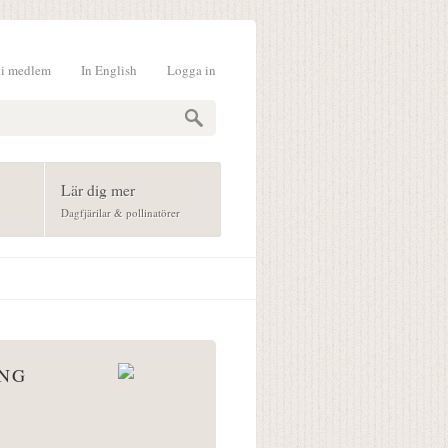
li medlem
In English
Logga in
formulär
Lär dig mer
Dagfjärilar & pollinatörer
ÅNG