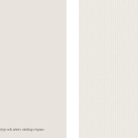
pstyp och arters särdrag</span>