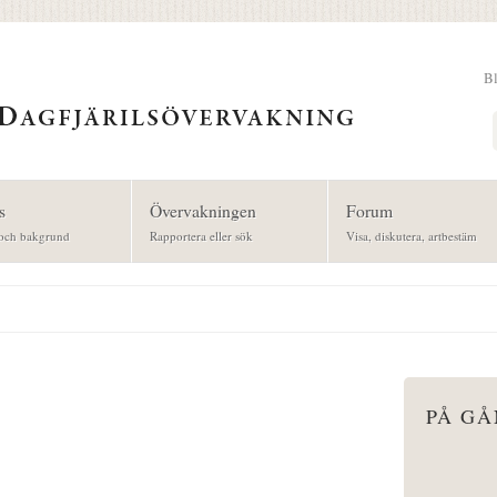
B
Sök
s
Övervakningen
Forum
och bakgrund
Rapportera eller sök
Visa, diskutera, artbestäm
PÅ G