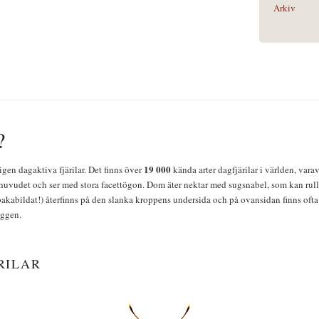
Arkiv
?
19 000
igen dagaktiva fjärilar. Det finns över
kända arter dagfjärilar i världen, vara
huvudet och ser med stora facettögon. Dom äter nektar med sugsnabel, som kan rulla
bakabildat!) återfinns på den slanka kroppens undersida och på ovansidan finns ofta 
yggen.
RILAR