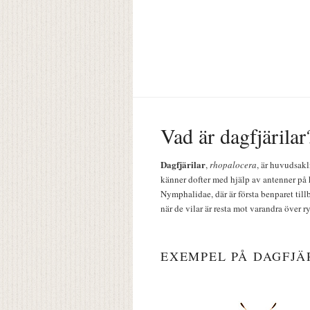
Vad är dagfjärilar
Dagfjärilar
,
rhopalocera
, är huvudsakl
känner dofter med hjälp av antenner på 
Nymphalidae, där är första benparet till
när de vilar är resta mot varandra över r
EXEMPEL PÅ DAGFJÄ