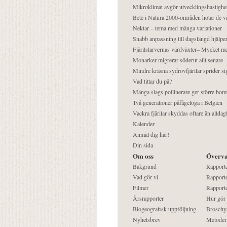
Mikroklimat avgör utvecklingshastighe
Bete i Natura 2000-områden hotar de v
Nektar – tema med många variationer
Snabb anpassning till dagslängd hjälper
Fjärilslarvernas värdväxter– Mycket 
Monarker migrerar söderut allt senare
Mindre kräsna sydrovfjärilar sprider si
Vad tittar du på?
Många slags pollinerare ger större bom
Två generationer påfågelöga i Belgien
Vackra fjärilar skyddas oftare än alldag
Kalender
Anmäl dig här!
Din sida
Om oss
Överva
Bakgrund
Rapport
Vad gör vi
Rapporte
Filmer
Rapporte
Årsrapporter
Hur gör
Biogeografisk uppföljning
Broschy
Nyhetsbrev
Metoder