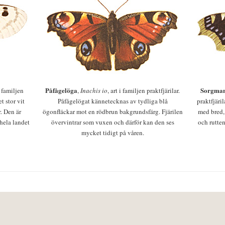
Påfågelöga
Sorgman
 i familjen
,
Inachis io
, art i familjen praktfjärilar.
t stor vit
Påfågelögat kännetecknas av tydliga blå
praktfjäri
r. Den är
ögonfläckar mot en rödbrun bakgrundsfärg. Fjärilen
med bred,
 hela landet
övervintrar som vuxen och därför kan den ses
och rutten
mycket tidigt på våren.