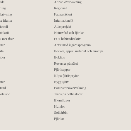
ide
Annan övervakning
ning
Regionalt
krivning
Faunaväkteri
e filerna
Internationellt
tokoll
Atlasprojekt
tokoll
Naturvård och fjärilar
 mer filer
EUs habitatdirektiv
aler
Arter med åtgärdsprogram
rta
Böcker, appar, material och länktips
idor
Boktips
Resurser på nätet
d
Fjärilsappar
Köpa fjärilsprylar
tten
Bygg själv
land
Pollinatörsövervakning
ötaland
Träna på pollinatörer
Blomflugor
Humlor
Solitärbin
Fjärilar