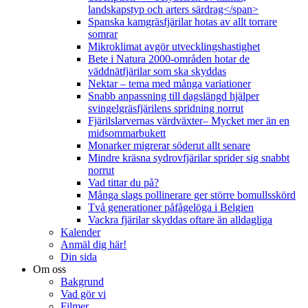
landskapstyp och arters särdrag</span>
Spanska kamgräsfjärilar hotas av allt torrare
somrar
Mikroklimat avgör utvecklingshastighet
Bete i Natura 2000-områden hotar de
väddnätfjärilar som ska skyddas
Nektar – tema med många variationer
Snabb anpassning till dagslängd hjälper
svingelgräsfjärilens spridning norrut
Fjärilslarvernas värdväxter– Mycket mer än en
midsommarbukett
Monarker migrerar söderut allt senare
Mindre kräsna sydrovfjärilar sprider sig snabbt
norrut
Vad tittar du på?
Många slags pollinerare ger större bomullsskörd
Två generationer påfågelöga i Belgien
Vackra fjärilar skyddas oftare än alldagliga
Kalender
Anmäl dig här!
Din sida
Om oss
Bakgrund
Vad gör vi
Filmer