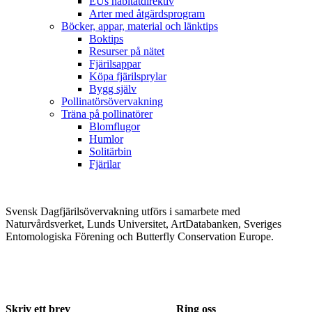
EUs habitatdirektiv
Arter med åtgärdsprogram
Böcker, appar, material och länktips
Boktips
Resurser på nätet
Fjärilsappar
Köpa fjärilsprylar
Bygg själv
Pollinatörsövervakning
Träna på pollinatörer
Blomflugor
Humlor
Solitärbin
Fjärilar
Svensk Dagfjärilsövervakning utförs i samarbete med
Naturvårdsverket, Lunds Universitet, ArtDatabanken, Sveriges
Entomologiska Förening och Butterfly Conservation Europe.
Skriv ett brev
Ring oss