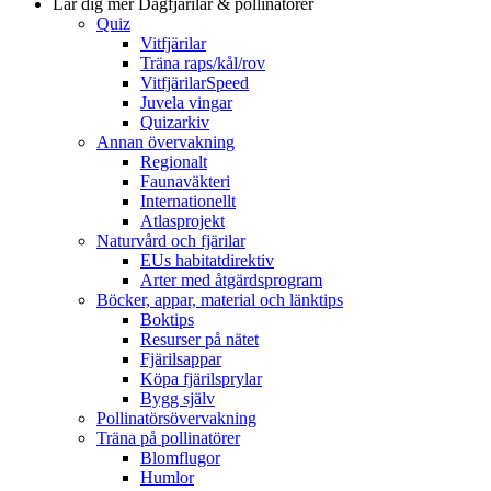
Lär dig mer
Dagfjärilar & pollinatörer
Quiz
Vitfjärilar
Träna raps/kål/rov
VitfjärilarSpeed
Juvela vingar
Quizarkiv
Annan övervakning
Regionalt
Faunaväkteri
Internationellt
Atlasprojekt
Naturvård och fjärilar
EUs habitatdirektiv
Arter med åtgärdsprogram
Böcker, appar, material och länktips
Boktips
Resurser på nätet
Fjärilsappar
Köpa fjärilsprylar
Bygg själv
Pollinatörsövervakning
Träna på pollinatörer
Blomflugor
Humlor