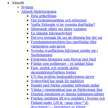
Aktuellt
Nyheter
Aktuell fjärilsforskning
Hela artikellistan
Om forskningsartiklar och referenser
Varför förlorade vi tre svenska dagfjärilar?
Slingrande slåtter ger större variation
En öländsk blåvingehybrid
Det nya normala får oss att glömma hur det var
Fortplantningsproblem hos rapsfjärilar efter
värmestress som larver
Svenska svartfläckiga blåvingar sprider sig i
Storbritannien
Förskjuten blomning som försvar mot fjäril
Fjärilar som pollinerare – en laddad fråga
Färg, storlek och genetik skiljer
skogspärlemorfjärilens former
UV-ljus avslöjar busksnabbvingens larver
Sydrovfjäril har smak för stadslivet
Handel med fjärilar omsätter miljontals dollar
Vätska i vingmembran kan ge fjärilsvingar färg
Drastisk minskning av danska habitatspecialister
Fjärilars spridning till nya områden i Sverige och
Finland under 120 år <span class="sf-
description">– betydelsen av klimat,