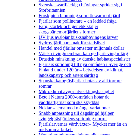
Svenska svartfläckiga blåvingar sprider sig i
Storbritannien
Förskjuten blomning som försvar mot fjäril
Fjärilar som pollinerare – en laddad fråga
Färg, storlek och genetik skiljer
skogspärlemorfjärilens former
UV-ljus avslöjar busksnabbvingens larver
Sydrovfjäril har smak för stadslivet
Handel med fjärilar omsätter miljontals dollar
Vätska i vingmembran kan ge fjärilsvingar färg
Drastisk minskning av danska habitatspecialister
Fjärilars spridning till nya områden i Sverige och
Finland under 120 år
– betydelsen av klimat,
landskapstyp och arters särdrag
Spanska kamgräsfjärilar hotas av allt torrare
somrar
Mikroklimat avgör utvecklingshastighet
Bete i Natura 2000-områden hotar de
väddnätfjärilar som ska skyddas
Nektar – tema med många variationer
Snabb anpassning till dagslängd hjälper
svingelgräsfjärilens spridning norrut
Fjärilslarvernas värdväxter– Mycket mer än en
midsommarbukett
Monarker migrerar söderut allt senare