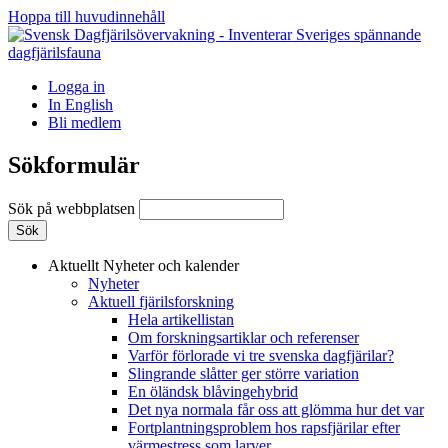
Hoppa till huvudinnehåll
Logga in
In English
Bli medlem
Sökformulär
Sök på webbplatsen
Aktuellt
Nyheter och kalender
Nyheter
Aktuell fjärilsforskning
Hela artikellistan
Om forskningsartiklar och referenser
Varför förlorade vi tre svenska dagfjärilar?
Slingrande slåtter ger större variation
En öländsk blåvingehybrid
Det nya normala får oss att glömma hur det var
Fortplantningsproblem hos rapsfjärilar efter
värmestress som larver