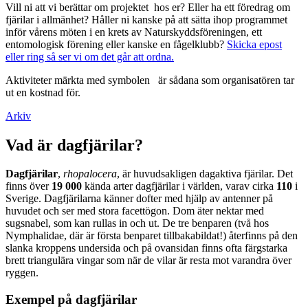
Vill ni att vi berättar om projektet hos er? Eller ha ett föredrag om
fjärilar i allmänhet? Håller ni kanske på att sätta ihop programmet
inför vårens möten i en krets av Naturskyddsföreningen, ett
entomologisk förening eller kanske en fågelklubb?
Skicka epost
eller ring så ser vi om det går att ordna.
Aktiviteter märkta med symbolen
är sådana som organisatören tar
ut en kostnad för.
Arkiv
Vad är dagfjärilar?
Dagfjärilar
,
rhopalocera
, är huvudsakligen dagaktiva fjärilar. Det
finns över
19 000
kända arter dagfjärilar i världen, varav cirka
110
i
Sverige. Dagfjärilarna känner dofter med hjälp av antenner på
huvudet och ser med stora facettögon. Dom äter nektar med
sugsnabel, som kan rullas in och ut. De tre benparen (två hos
Nymphalidae, där är första benparet tillbakabildat!) återfinns på den
slanka kroppens undersida och på ovansidan finns ofta färgstarka
brett triangulära vingar som när de vilar är resta mot varandra över
ryggen.
Exempel på dagfjärilar