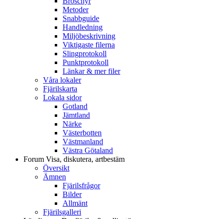
Broschyr
Metoder
Snabbguide
Handledning
Miljöbeskrivning
Viktigaste filerna
Slingprotokoll
Punktprotokoll
Länkar & mer filer
Våra lokaler
Fjärilskarta
Lokala sidor
Gotland
Jämtland
Närke
Västerbotten
Västmanland
Västra Götaland
Forum
Visa, diskutera, artbestäm
Översikt
Ämnen
Fjärilsfrågor
Bilder
Allmänt
Fjärilsgalleri