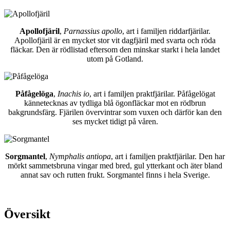
Apollofjäril
,
Parnassius apollo
, art i familjen riddarfjärilar.
Apollofjäril är en mycket stor vit dagfjäril med svarta och röda
fläckar. Den är rödlistad eftersom den minskar starkt i hela landet
utom på Gotland.
Påfågelöga
,
Inachis io
, art i familjen praktfjärilar. Påfågelögat
kännetecknas av tydliga blå ögonfläckar mot en rödbrun
bakgrundsfärg. Fjärilen övervintrar som vuxen och därför kan den
ses mycket tidigt på våren.
Sorgmantel
,
Nymphalis antiopa
, art i familjen praktfjärilar. Den har
mörkt sammetsbruna vingar med bred, gul ytterkant och äter bland
annat sav och rutten frukt. Sorgmantel finns i hela Sverige.
Översikt