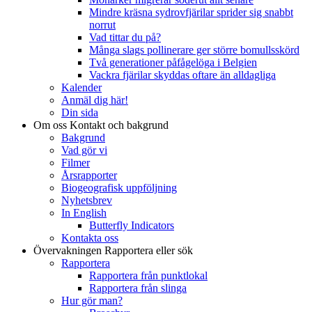
Mindre kräsna sydrovfjärilar sprider sig snabbt
norrut
Vad tittar du på?
Många slags pollinerare ger större bomullsskörd
Två generationer påfågelöga i Belgien
Vackra fjärilar skyddas oftare än alldagliga
Kalender
Anmäl dig här!
Din sida
Om oss
Kontakt och bakgrund
Bakgrund
Vad gör vi
Filmer
Årsrapporter
Biogeografisk uppföljning
Nyhetsbrev
In English
Butterfly Indicators
Kontakta oss
Övervakningen
Rapportera eller sök
Rapportera
Rapportera från punktlokal
Rapportera från slinga
Hur gör man?