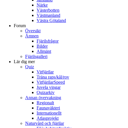
Närke
Västerbotten
Västmanland
Västra Götaland
Forum
Översikt
Ämnen
Fjärilsfrågor
Bilder
Allmänt
Fjärilsgalleri
Lär dig mer
Quiz
Vitfjärilar
Träna raps/kål/rov
VitfjärilarSpeed
Juvela vingar
Quizarkiv
Annan övervakning
Regionalt
Faunaväkteri
Internationellt
Atlasprojekt
Naturvård och fjärilar