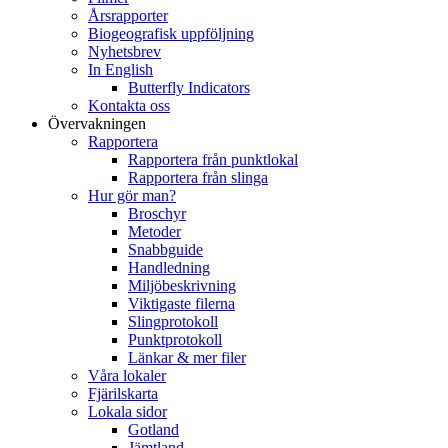
Årsrapporter
Biogeografisk uppföljning
Nyhetsbrev
In English
Butterfly Indicators
Kontakta oss
Övervakningen
Rapportera
Rapportera från punktlokal
Rapportera från slinga
Hur gör man?
Broschyr
Metoder
Snabbguide
Handledning
Miljöbeskrivning
Viktigaste filerna
Slingprotokoll
Punktprotokoll
Länkar & mer filer
Våra lokaler
Fjärilskarta
Lokala sidor
Gotland
Jämtland