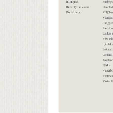
In English
Snabbgu
Butterfly Indicators
Handled
Kontakta oss
Miljöbes
Viktigast
Slingpro
Punktpro
Länkar &
Våra lok
Fjärilska
Lokala s
Gotland
Jämtlan
Närke
Västerbo
Västman
Västra G