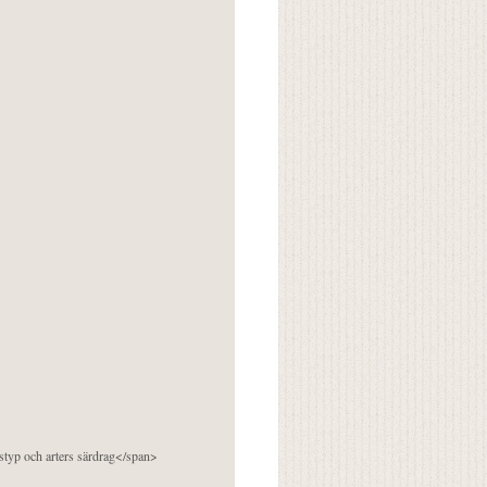
pstyp och arters särdrag</span>