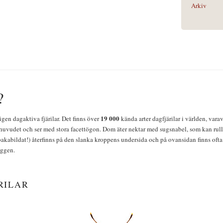
Arkiv
?
19 000
igen dagaktiva fjärilar. Det finns över
kända arter dagfjärilar i världen, vara
huvudet och ser med stora facettögon. Dom äter nektar med sugsnabel, som kan rulla
bakabildat!) återfinns på den slanka kroppens undersida och på ovansidan finns ofta 
yggen.
RILAR