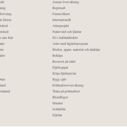
ide
Annan övervakning
ning
Regionalt
krivning
Faunaväkteri
e filerna
Internationellt
tokoll
Atlasprojekt
tokoll
Naturvård och fjärilar
 mer filer
EUs habitatdirektiv
aler
Arter med åtgärdsprogram
rta
Böcker, appar, material och länktips
idor
Boktips
Resurser på nätet
d
Fjärilsappar
Köpa fjärilsprylar
tten
Bygg själv
land
Pollinatörsövervakning
ötaland
Träna på pollinatörer
Blomflugor
Humlor
Solitärbin
Fjärilar