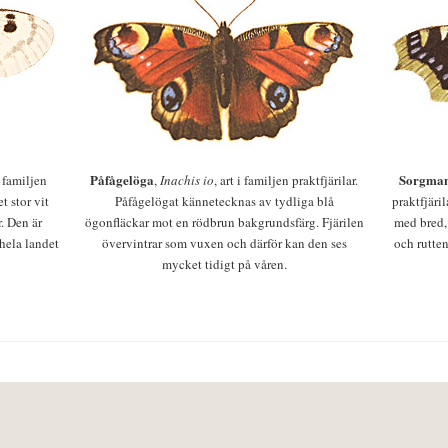
Påfågelöga
Sorgman
 i familjen
,
Inachis io
, art i familjen praktfjärilar.
t stor vit
Påfågelögat kännetecknas av tydliga blå
praktfjäri
r. Den är
ögonfläckar mot en rödbrun bakgrundsfärg. Fjärilen
med bred,
 hela landet
övervintrar som vuxen och därför kan den ses
och rutten
mycket tidigt på våren.