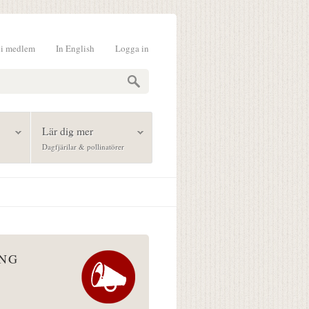
li medlem
In English
Logga in
formulär
Lär dig mer
Dagfjärilar & pollinatörer
ÅNG