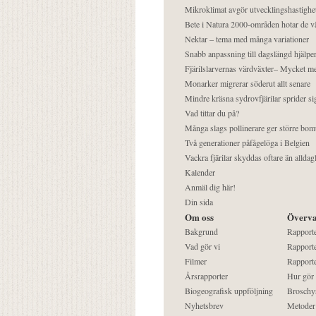
Mikroklimat avgör utvecklingshastighe
Bete i Natura 2000-områden hotar de v
Nektar – tema med många variationer
Snabb anpassning till dagslängd hjälper
Fjärilslarvernas värdväxter– Mycket 
Monarker migrerar söderut allt senare
Mindre kräsna sydrovfjärilar sprider si
Vad tittar du på?
Många slags pollinerare ger större bom
Två generationer påfågelöga i Belgien
Vackra fjärilar skyddas oftare än alldag
Kalender
Anmäl dig här!
Din sida
Om oss
Överva
Bakgrund
Rapport
Vad gör vi
Rapporte
Filmer
Rapporte
Årsrapporter
Hur gör
Biogeografisk uppföljning
Broschy
Nyhetsbrev
Metoder