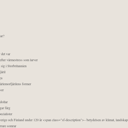
lar?
 det var
efter värmestress som larver
sig i Storbritannien
äril
ga
pärlemorfjärilens former
ver
dollar
gar färg
ecialister
 Sverige och Finland under 120 år <span class="sf-description">– betydelsen av klimat, landska
orrare somrar