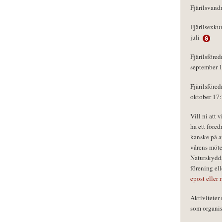
Fjärilsvand
Fjärilsexku
juli
Fjärilsföred
september 
Fjärilsföred
oktober 17
Vill ni att 
ha ett föred
kanske på a
vårens möte
Naturskydds
förening el
epost eller 
Aktivitete
som organisa