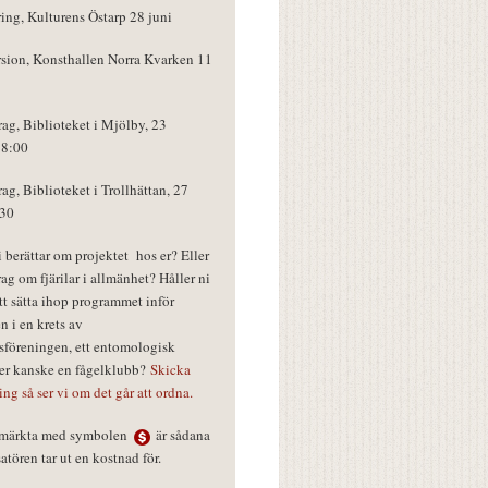
ring, Kulturens Östarp 28 juni
rsion, Konsthallen Norra Kvarken 11
rag, Biblioteket i Mjölby, 23
18:00
rag, Biblioteket i Trollhättan, 27
:30
vi berättar om projektet hos er? Eller
rag om fjärilar i allmänhet? Håller ni
tt sätta ihop programmet inför
n i en krets av
föreningen, ett entomologisk
ler kanske en fågelklubb?
Skicka
ring så ser vi om det går att ordna.
r märkta med symbolen
är sådana
tören tar ut en kostnad för.