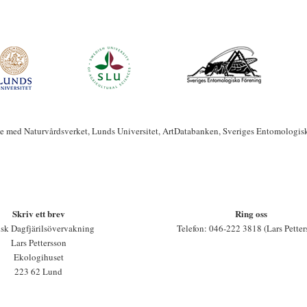
te med Naturvårdsverket, Lunds Universitet, ArtDatabanken, Sveriges Entomologis
Skriv ett brev
Ring oss
sk Dagfjärilsövervakning
Telefon: 046-222 3818 (Lars Petter
Lars Pettersson
Ekologihuset
223 62 Lund