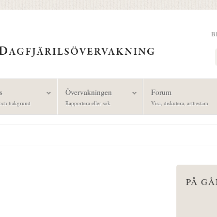
B
Sök
s
Övervakningen
Forum
och bakgrund
Rapportera eller sök
Visa, diskutera, artbestäm
PÅ G