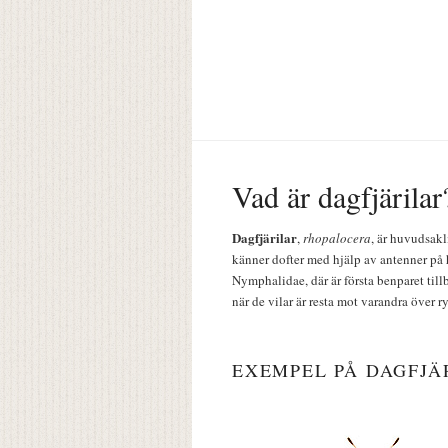
Vad är dagfjärilar
Dagfjärilar
,
rhopalocera
, är huvudsakl
känner dofter med hjälp av antenner på 
Nymphalidae, där är första benparet till
när de vilar är resta mot varandra över r
EXEMPEL PÅ DAGFJÄ