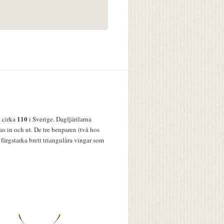
110
v cirka
i Sverige. Dagfjärilarna
s in och ut. De tre benparen (två hos
färgstarka brett triangulära vingar som