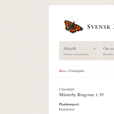
Hoppa till huvudinnehåll
Aktuellt
Om os
Nyheter och kalender
Kontakt 
Hem
» Citronfjäril
Citronfjäril
Mästerby Ringome 1:39
Platskategori:
Punktlokal