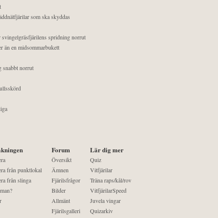
t
äddnätfjärilar som ska skyddas
 svingelgräsfjärilens spridning norrut
mer än en midsommarbukett
g snabbt norrut
ullsskörd
liga
kningen
Forum
Lär dig mer
era
Översikt
Quiz
ra från punktlokal
Ämnen
Vitfjärilar
ra från slinga
Fjärilsfrågor
Träna raps/kål/rov
 man?
Bilder
VitfjärilarSpeed
r
Allmänt
Juvela vingar
Fjärilsgalleri
Quizarkiv