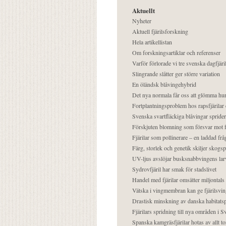
Aktuellt
Nyheter
Aktuell fjärilsforskning
Hela artikellistan
Om forskningsartiklar och referenser
Varför förlorade vi tre svenska dagfjäri
Slingrande slåtter ger större variation
En öländsk blåvingehybrid
Det nya normala får oss att glömma hur
Fortplantningsproblem hos rapsfjärilar 
Svenska svartfläckiga blåvingar sprider 
Förskjuten blomning som försvar mot fj
Fjärilar som pollinerare – en laddad frå
Färg, storlek och genetik skiljer skogs
UV-ljus avslöjar busksnabbvingens lar
Sydrovfjäril har smak för stadslivet
Handel med fjärilar omsätter miljontals 
Vätska i vingmembran kan ge fjärilsvin
Drastisk minskning av danska habitatsp
Fjärilars spridning till nya områden i
Spanska kamgräsfjärilar hotas av allt t