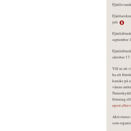
Fjärilsvand
Fjärilsexku
juli
Fjärilsföred
september 
Fjärilsföred
oktober 17
Vill ni att 
ha ett föred
kanske på a
vårens möte
Naturskydds
förening el
epost eller 
Aktivitete
som organisa