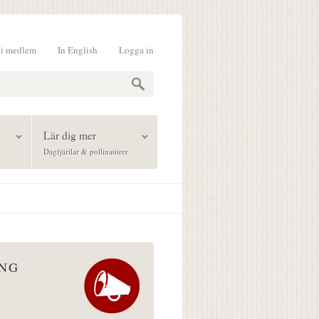
li medlem
In English
Logga in
formulär
Lär dig mer
Dagfjärilar & pollinatörer
ÅNG