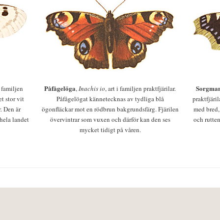
Påfågelöga
Sorgman
 i familjen
,
Inachis io
, art i familjen praktfjärilar.
t stor vit
Påfågelögat kännetecknas av tydliga blå
praktfjäri
r. Den är
ögonfläckar mot en rödbrun bakgrundsfärg. Fjärilen
med bred,
 hela landet
övervintrar som vuxen och därför kan den ses
och rutten
mycket tidigt på våren.