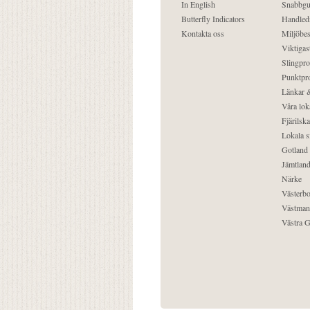
In English
Snabbgu
Butterfly Indicators
Handled
Kontakta oss
Miljöbes
Viktigast
Slingpro
Punktpro
Länkar &
Våra lok
Fjärilska
Lokala s
Gotland
Jämtlan
Närke
Västerbo
Västman
Västra G