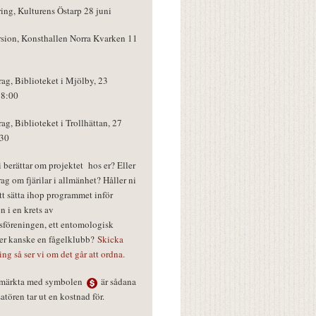
ring, Kulturens Östarp 28 juni
rsion, Konsthallen Norra Kvarken 11
rag, Biblioteket i Mjölby, 23
18:00
rag, Biblioteket i Trollhättan, 27
:30
vi berättar om projektet hos er? Eller
rag om fjärilar i allmänhet? Håller ni
tt sätta ihop programmet inför
n i en krets av
föreningen, ett entomologisk
ler kanske en fågelklubb?
Skicka
ring så ser vi om det går att ordna.
r märkta med symbolen
är sådana
tören tar ut en kostnad för.