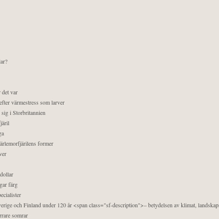
lar?
 det var
efter värmestress som larver
sig i Storbritannien
äril
ga
pärlemorfjärilens former
ver
dollar
gar färg
ecialister
 Sverige och Finland under 120 år <span class="sf-description">– betydelsen av klimat, landska
orrare somrar