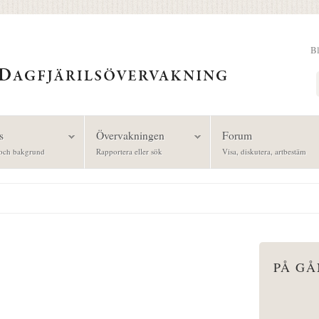
B
Sök
s
Övervakningen
Forum
och bakgrund
Rapportera eller sök
Visa, diskutera, artbestäm
PÅ G