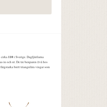
110
v cirka
i Sverige. Dagfjärilarna
s in och ut. De tre benparen (två hos
färgstarka brett triangulära vingar som