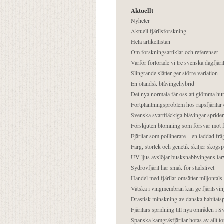
Aktuellt
Nyheter
Aktuell fjärilsforskning
Hela artikellistan
Om forskningsartiklar och referenser
Varför förlorade vi tre svenska dagfjäri
Slingrande slåtter ger större variation
En öländsk blåvingehybrid
Det nya normala får oss att glömma hur
Fortplantningsproblem hos rapsfjärilar 
Svenska svartfläckiga blåvingar sprider 
Förskjuten blomning som försvar mot fj
Fjärilar som pollinerare – en laddad frå
Färg, storlek och genetik skiljer skogs
UV-ljus avslöjar busksnabbvingens lar
Sydrovfjäril har smak för stadslivet
Handel med fjärilar omsätter miljontals 
Vätska i vingmembran kan ge fjärilsvin
Drastisk minskning av danska habitatsp
Fjärilars spridning till nya områden i
Spanska kamgräsfjärilar hotas av allt t