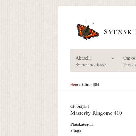
Hoppa till huvudinnehåll
Aktuellt
Om os
Nyheter och kalender
Kontakt 
Hem
» Citronfjäril
Citronfjäril
Mästerby Ringome 410
Platskategori:
Slinga