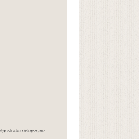
pstyp och arters särdrag</span>