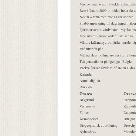
Mikroklimat avgör utvecklingshastighe
Bete i Natura 2000-områden hotar de v
Nektar – tema med många variationer
Snabb anpassning till dagslängd hjälper
Fjärilslarvernas värdväxter– Mycket 
Monarker migrerar söderut allt senare
Mindre kräsna sydrovfjärilar sprider si
Vad tittar du på?
Många slags pollinerare ger större bom
Två generationer påfågelöga i Belgien
Vackra fjärilar skyddas oftare än alldag
Kalender
Anmäl dig här!
Din sida
Om oss
Överva
Bakgrund
Rapport
Vad gör vi
Rapporte
Filmer
Rapporte
Årsrapporter
Hur gör
Biogeografisk uppföljning
Broschy
Nyhetsbrev
Metoder