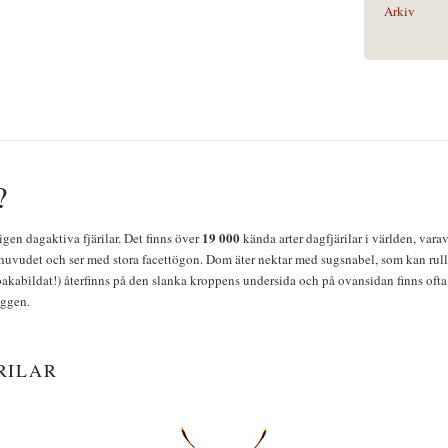
Arkiv
?
19 000
igen dagaktiva fjärilar. Det finns över
kända arter dagfjärilar i världen, vara
huvudet och ser med stora facettögon. Dom äter nektar med sugsnabel, som kan rulla
bakabildat!) återfinns på den slanka kroppens undersida och på ovansidan finns ofta 
yggen.
RILAR