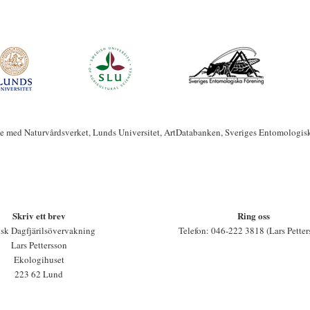
te med Naturvårdsverket, Lunds Universitet, ArtDatabanken, Sveriges Entomologis
Skriv ett brev
Ring oss
sk Dagfjärilsövervakning
Telefon: 046-222 3818 (Lars Petter
Lars Pettersson
Ekologihuset
223 62 Lund