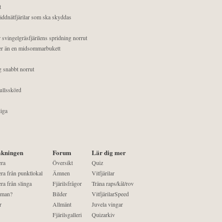
t
äddnätfjärilar som ska skyddas
 svingelgräsfjärilens spridning norrut
mer än en midsommarbukett
g snabbt norrut
ullsskörd
liga
kningen
Forum
Lär dig mer
era
Översikt
Quiz
ra från punktlokal
Ämnen
Vitfjärilar
ra från slinga
Fjärilsfrågor
Träna raps/kål/rov
 man?
Bilder
VitfjärilarSpeed
r
Allmänt
Juvela vingar
Fjärilsgalleri
Quizarkiv