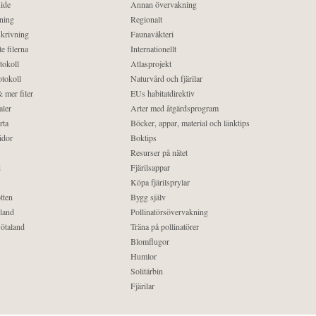
ide
Annan övervakning
ning
Regionalt
krivning
Faunaväkteri
e filerna
Internationellt
tokoll
Atlasprojekt
tokoll
Naturvård och fjärilar
 mer filer
EUs habitatdirektiv
aler
Arter med åtgärdsprogram
rta
Böcker, appar, material och länktips
idor
Boktips
Resurser på nätet
d
Fjärilsappar
Köpa fjärilsprylar
tten
Bygg själv
land
Pollinatörsövervakning
ötaland
Träna på pollinatörer
Blomflugor
Humlor
Solitärbin
Fjärilar