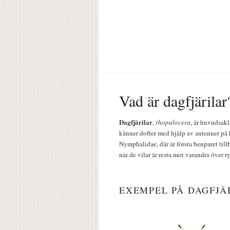
Vad är dagfjärilar
Dagfjärilar
,
rhopalocera
, är huvudsakl
känner dofter med hjälp av antenner på 
Nymphalidae, där är första benparet till
när de vilar är resta mot varandra över r
EXEMPEL PÅ DAGFJÄ