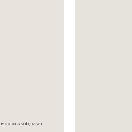
pstyp och arters särdrag</span>