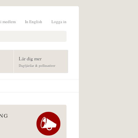
li medlem
In English
Logga in
formulär
Lär dig mer
Dagfjärilar & pollinatörer
ÅNG