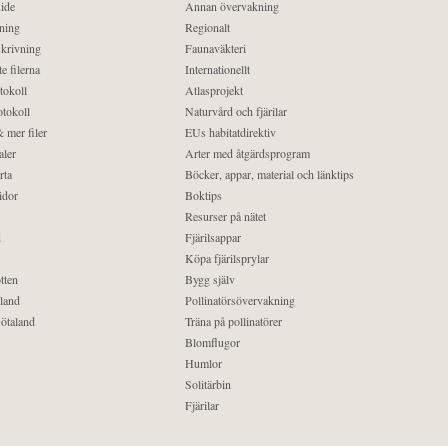
ide
Annan övervakning
ning
Regionalt
krivning
Faunaväkteri
e filerna
Internationellt
tokoll
Atlasprojekt
tokoll
Naturvård och fjärilar
 mer filer
EUs habitatdirektiv
aler
Arter med åtgärdsprogram
rta
Böcker, appar, material och länktips
idor
Boktips
Resurser på nätet
d
Fjärilsappar
Köpa fjärilsprylar
tten
Bygg själv
land
Pollinatörsövervakning
ötaland
Träna på pollinatörer
Blomflugor
Humlor
Solitärbin
Fjärilar