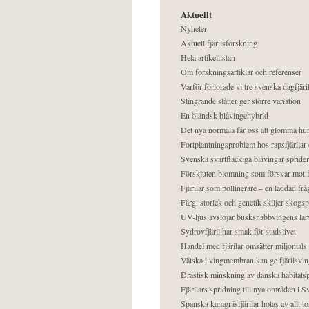
Aktuellt
Nyheter
Aktuell fjärilsforskning
Hela artikellistan
Om forskningsartiklar och referenser
Varför förlorade vi tre svenska dagfjäri
Slingrande slåtter ger större variation
En öländsk blåvingehybrid
Det nya normala får oss att glömma hur
Fortplantningsproblem hos rapsfjärilar 
Svenska svartfläckiga blåvingar sprider 
Förskjuten blomning som försvar mot fj
Fjärilar som pollinerare – en laddad frå
Färg, storlek och genetik skiljer skogs
UV-ljus avslöjar busksnabbvingens lar
Sydrovfjäril har smak för stadslivet
Handel med fjärilar omsätter miljontals 
Vätska i vingmembran kan ge fjärilsvin
Drastisk minskning av danska habitatsp
Fjärilars spridning till nya områden i
Spanska kamgräsfjärilar hotas av allt t