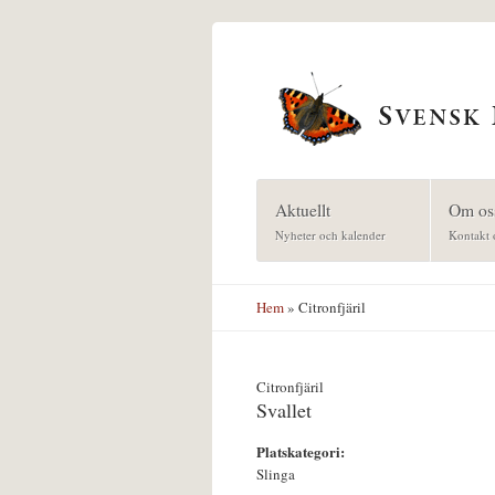
Hoppa till huvudinnehåll
Aktuellt
Om os
Nyheter och kalender
Kontakt 
Hem
» Citronfjäril
Citronfjäril
Svallet
Platskategori:
Slinga