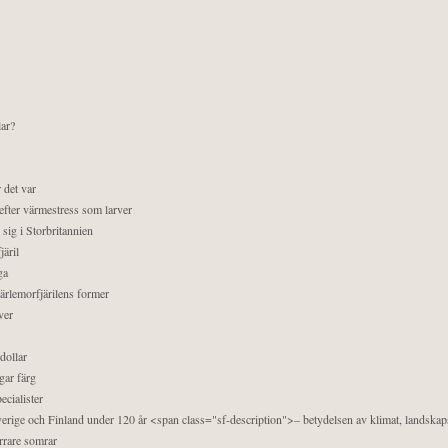
lar?
 det var
efter värmestress som larver
sig i Storbritannien
äril
ga
pärlemorfjärilens former
ver
dollar
gar färg
ecialister
 Sverige och Finland under 120 år <span class="sf-description">– betydelsen av klimat, landska
orrare somrar