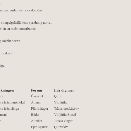
t
äddnätfjärilar som ska skyddas
 svingelgräsfjärilens spridning norrut
mer än en midsommarbukett
g snabbt norrut
ullsskörd
liga
kningen
Forum
Lär dig mer
era
Översikt
Quiz
ra från punktlokal
Ämnen
Vitfjärilar
ra från slinga
Fjärilsfrågor
Träna raps/kål/rov
 man?
Bilder
VitfjärilarSpeed
r
Allmänt
Juvela vingar
Fjärilsgalleri
Quizarkiv