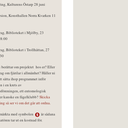
ring, Kulturens Östarp 28 juni
rsion, Konsthallen Norra Kvarken 11
rag, Biblioteket i Mjölby, 23
18:00
rag, Biblioteket i Trollhättan, 27
:30
vi berättar om projektet hos er? Eller
rag om fjärilar i allmänhet? Håller ni
tt sätta ihop programmet inför
n i en krets av
föreningen, ett entomologisk
ler kanske en fågelklubb?
Skicka
ring så ser vi om det går att ordna.
r märkta med symbolen
är sådana
tören tar ut en kostnad för.