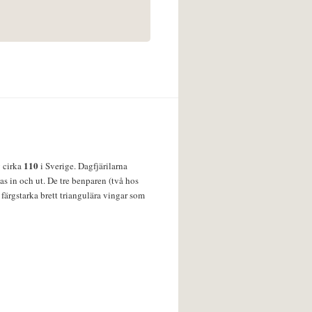
110
v cirka
i Sverige. Dagfjärilarna
s in och ut. De tre benparen (två hos
färgstarka brett triangulära vingar som