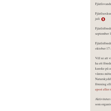
Fjärilsvand
Fjärilsexku
juli
Fjärilsföred
september 
Fjärilsföred
oktober 17
Vill ni att 
ha ett föred
kanske på a
vårens möte
Naturskydds
förening el
epost eller 
Aktivitete
som organisa