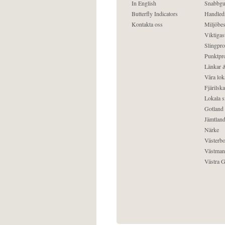
In English
Snabbgu
Butterfly Indicators
Handled
Kontakta oss
Miljöbes
Viktigast
Slingpro
Punktpro
Länkar &
Våra lok
Fjärilska
Lokala s
Gotland
Jämtlan
Närke
Västerbo
Västman
Västra G