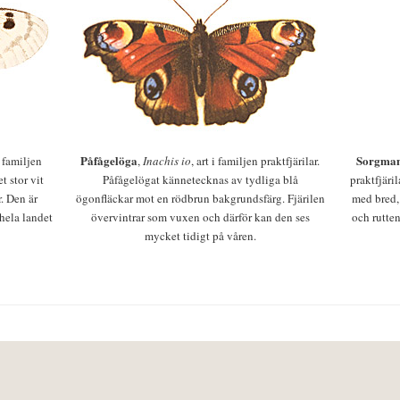
Påfågelöga
Sorgman
 i familjen
,
Inachis io
, art i familjen praktfjärilar.
t stor vit
Påfågelögat kännetecknas av tydliga blå
praktfjäri
r. Den är
ögonfläckar mot en rödbrun bakgrundsfärg. Fjärilen
med bred,
 hela landet
övervintrar som vuxen och därför kan den ses
och rutten
mycket tidigt på våren.