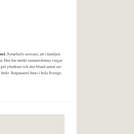
tel
,
Nymphalis antiopa
, art i familjen
lar. Den har mörkt sammetsbruna vingar
 gul ytterkant och äter bland annat sav
 frukt. Sorgmantel finns i hela Sverige.