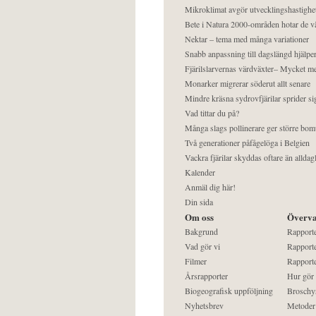
Mikroklimat avgör utvecklingshastighe
Bete i Natura 2000-områden hotar de v
Nektar – tema med många variationer
Snabb anpassning till dagslängd hjälper
Fjärilslarvernas värdväxter– Mycket 
Monarker migrerar söderut allt senare
Mindre kräsna sydrovfjärilar sprider si
Vad tittar du på?
Många slags pollinerare ger större bom
Två generationer påfågelöga i Belgien
Vackra fjärilar skyddas oftare än alldag
Kalender
Anmäl dig här!
Din sida
Om oss
Överva
Bakgrund
Rapport
Vad gör vi
Rapporte
Filmer
Rapporte
Årsrapporter
Hur gör
Biogeografisk uppföljning
Broschy
Nyhetsbrev
Metoder