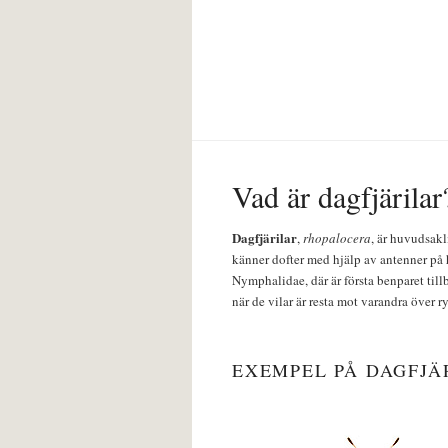
Vad är dagfjärilar
Dagfjärilar
,
rhopalocera
, är huvudsakl
känner dofter med hjälp av antenner på 
Nymphalidae, där är första benparet till
när de vilar är resta mot varandra över r
EXEMPEL PÅ DAGFJÄ