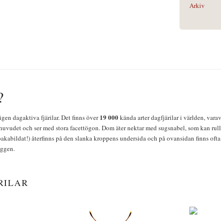
Arkiv
?
19 000
igen dagaktiva fjärilar. Det finns över
kända arter dagfjärilar i världen, vara
huvudet och ser med stora facettögon. Dom äter nektar med sugsnabel, som kan rulla
bakabildat!) återfinns på den slanka kroppens undersida och på ovansidan finns ofta 
yggen.
RILAR