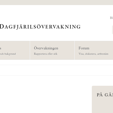
B
Sök
s
Övervakningen
Forum
och bakgrund
Rapportera eller sök
Visa, diskutera, artbestäm
PÅ G