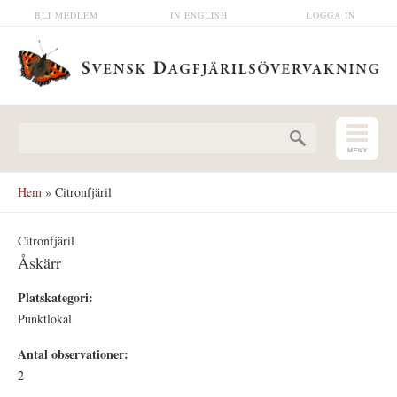
Hoppa till huvudinnehåll
BLI MEDLEM
IN ENGLISH
LOGGA IN
Sökformulär
Hem
» Citronfjäril
Citronfjäril
Åskärr
Platskategori:
Punktlokal
Antal observationer:
2