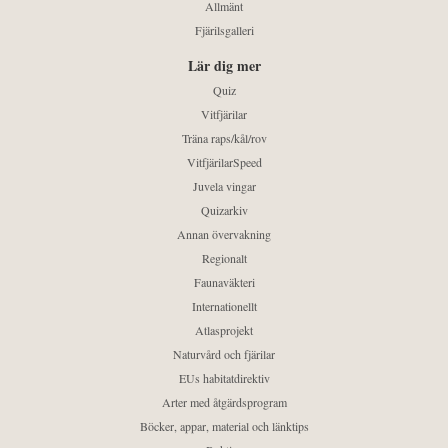
Allmänt
Fjärilsgalleri
Lär dig mer
Quiz
Vitfjärilar
Träna raps/kål/rov
VitfjärilarSpeed
Juvela vingar
Quizarkiv
Annan övervakning
Regionalt
Faunaväkteri
Internationellt
Atlasprojekt
Naturvård och fjärilar
EUs habitatdirektiv
Arter med åtgärdsprogram
Böcker, appar, material och länktips