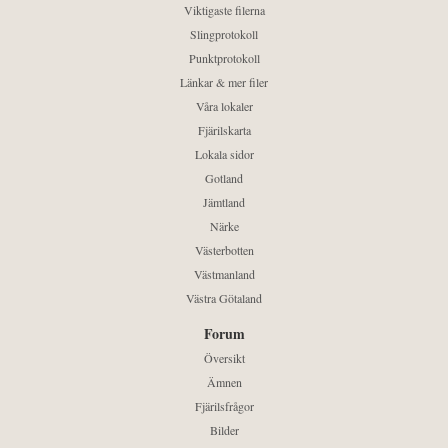
Viktigaste filerna
Slingprotokoll
Punktprotokoll
Länkar & mer filer
Våra lokaler
Fjärilskarta
Lokala sidor
Gotland
Jämtland
Närke
Västerbotten
Västmanland
Västra Götaland
Forum
Översikt
Ämnen
Fjärilsfrågor
Bilder