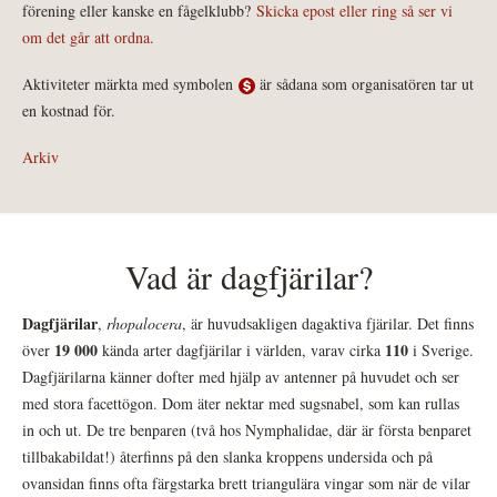
förening eller kanske en fågelklubb?
Skicka epost eller ring så ser vi
om det går att ordna.
Aktiviteter märkta med symbolen
är sådana som organisatören tar ut
en kostnad för.
Arkiv
Vad är dagfjärilar?
Dagfjärilar
,
rhopalocera
, är huvudsakligen dagaktiva fjärilar. Det finns
19 000
110
över
kända arter dagfjärilar i världen, varav cirka
i Sverige.
Dagfjärilarna känner dofter med hjälp av antenner på huvudet och ser
med stora facettögon. Dom äter nektar med sugsnabel, som kan rullas
in och ut. De tre benparen (två hos Nymphalidae, där är första benparet
tillbakabildat!) återfinns på den slanka kroppens undersida och på
ovansidan finns ofta färgstarka brett triangulära vingar som när de vilar