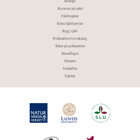
Boktips
Resurser på nätet
Fjärilsappar
Köpa fjärilsprylar
Bygg själv
Pollinatörsövervakning
Träna på pollinatörer
Blomflugor
Humlor
Solitärbin
Fjärilar