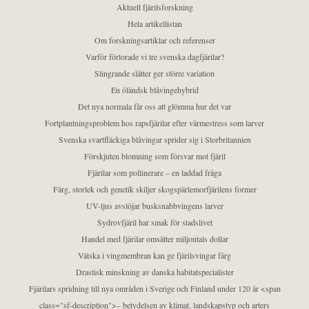
Aktuell fjärilsforskning
Hela artikellistan
Om forskningsartiklar och referenser
Varför förlorade vi tre svenska dagfjärilar?
Slingrande slåtter ger större variation
En öländsk blåvingehybrid
Det nya normala får oss att glömma hur det var
Fortplantningsproblem hos rapsfjärilar efter värmestress som larver
Svenska svartfläckiga blåvingar sprider sig i Storbritannien
Förskjuten blomning som försvar mot fjäril
Fjärilar som pollinerare – en laddad fråga
Färg, storlek och genetik skiljer skogspärlemorfjärilens former
UV-ljus avslöjar busksnabbvingens larver
Sydrovfjäril har smak för stadslivet
Handel med fjärilar omsätter miljontals dollar
Vätska i vingmembran kan ge fjärilsvingar färg
Drastisk minskning av danska habitatspecialister
Fjärilars spridning till nya områden i Sverige och Finland under 120 år <span
class="sf-description">– betydelsen av klimat, landskapstyp och arters