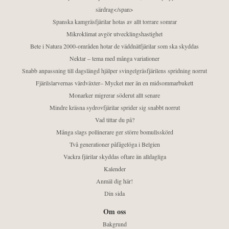
särdrag</span>
Spanska kamgräsfjärilar hotas av allt torrare somrar
Mikroklimat avgör utvecklingshastighet
Bete i Natura 2000-områden hotar de väddnätfjärilar som ska skyddas
Nektar – tema med många variationer
Snabb anpassning till dagslängd hjälper svingelgräsfjärilens spridning norrut
Fjärilslarvernas värdväxter– Mycket mer än en midsommarbukett
Monarker migrerar söderut allt senare
Mindre kräsna sydrovfjärilar sprider sig snabbt norrut
Vad tittar du på?
Många slags pollinerare ger större bomullsskörd
Två generationer påfågelöga i Belgien
Vackra fjärilar skyddas oftare än alldagliga
Kalender
Anmäl dig här!
Din sida
Om oss
Bakgrund