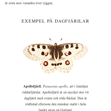
är resta mot varandra över ryggen.
EXEMPEL PÅ DAGFJÄRILAR
Apollofjäril
,
Parnassius apollo
, art i familjen
riddarfjärilar. Apollofjäril är en mycket stor vit
dagfjäril med svarta och röda fläckar. Den är
rödlistad eftersom den minskar starkt i hela
landet utom på Gotland.