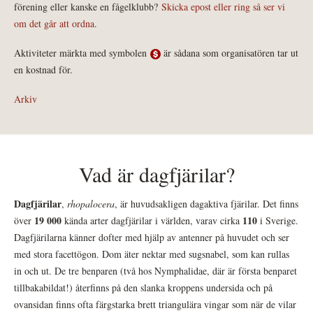
förening eller kanske en fågelklubb?
Skicka epost eller ring så ser vi
om det går att ordna.
Aktiviteter märkta med symbolen
är sådana som organisatören tar ut
en kostnad för.
Arkiv
Vad är dagfjärilar?
Dagfjärilar
,
rhopalocera
, är huvudsakligen dagaktiva fjärilar. Det finns
19 000
110
över
kända arter dagfjärilar i världen, varav cirka
i Sverige.
Dagfjärilarna känner dofter med hjälp av antenner på huvudet och ser
med stora facettögon. Dom äter nektar med sugsnabel, som kan rullas
in och ut. De tre benparen (två hos Nymphalidae, där är första benparet
tillbakabildat!) återfinns på den slanka kroppens undersida och på
ovansidan finns ofta färgstarka brett triangulära vingar som när de vilar