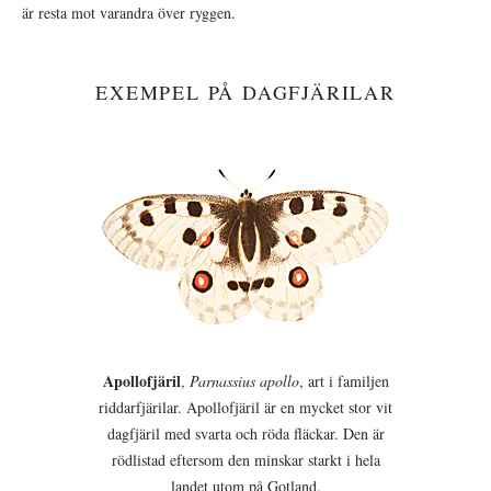
är resta mot varandra över ryggen.
EXEMPEL PÅ DAGFJÄRILAR
Apollofjäril
,
Parnassius apollo
, art i familjen
riddarfjärilar. Apollofjäril är en mycket stor vit
dagfjäril med svarta och röda fläckar. Den är
rödlistad eftersom den minskar starkt i hela
landet utom på Gotland.