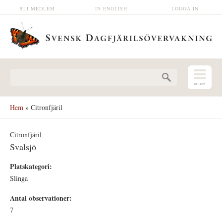
Hoppa till huvudinnehåll
BLI MEDLEM
IN ENGLISH
LOGGA IN
Sökformulär
Hem
» Citronfjäril
Citronfjäril
Svalsjö
Platskategori:
Slinga
Antal observationer:
7