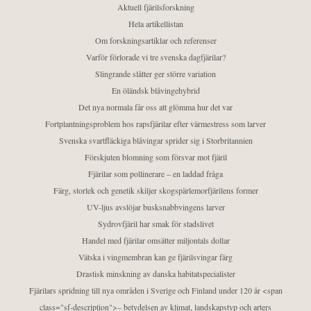
Aktuell fjärilsforskning
Hela artikellistan
Om forskningsartiklar och referenser
Varför förlorade vi tre svenska dagfjärilar?
Slingrande slåtter ger större variation
En öländsk blåvingehybrid
Det nya normala får oss att glömma hur det var
Fortplantningsproblem hos rapsfjärilar efter värmestress som larver
Svenska svartfläckiga blåvingar sprider sig i Storbritannien
Förskjuten blomning som försvar mot fjäril
Fjärilar som pollinerare – en laddad fråga
Färg, storlek och genetik skiljer skogspärlemorfjärilens former
UV-ljus avslöjar busksnabbvingens larver
Sydrovfjäril har smak för stadslivet
Handel med fjärilar omsätter miljontals dollar
Vätska i vingmembran kan ge fjärilsvingar färg
Drastisk minskning av danska habitatspecialister
Fjärilars spridning till nya områden i Sverige och Finland under 120 år <span
class="sf-description">– betydelsen av klimat, landskapstyp och arters