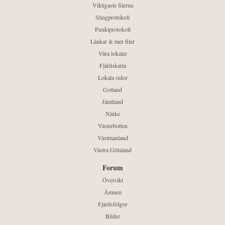
Viktigaste filerna
Slingprotokoll
Punktprotokoll
Länkar & mer filer
Våra lokaler
Fjärilskarta
Lokala sidor
Gotland
Jämtland
Närke
Västerbotten
Västmanland
Västra Götaland
Forum
Översikt
Ämnen
Fjärilsfrågor
Bilder