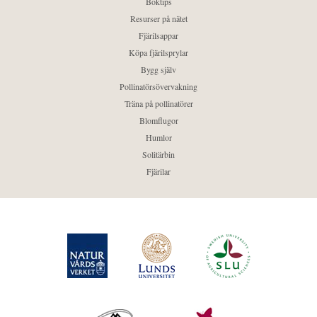
Boktips
Resurser på nätet
Fjärilsappar
Köpa fjärilsprylar
Bygg själv
Pollinatörsövervakning
Träna på pollinatörer
Blomflugor
Humlor
Solitärbin
Fjärilar