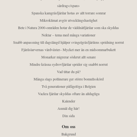
särdrag</span>
Spanska kamgräsfjärilar hotas av allt torrare somrar
Mikroklimat avgör utvecklingshastighet
Bete i Natura 2000-områden hotar de väddnätfjärilar som ska skyddas
Nektar – tema med många variationer
Snabb anpassning till dagslängd hjälper svingelgräsfjärilens spridning norrut
Fjärilslarvernas värdväxter– Mycket mer än en midsommarbukett
Monarker migrerar söderut allt senare
Mindre kräsna sydrovfjärilar sprider sig snabbt norrut
Vad tittar du på?
Många slags pollinerare ger större bomullsskörd
Två generationer påfågelöga i Belgien
Vackra fjärilar skyddas oftare än alldagliga
Kalender
Anmäl dig här!
Din sida
Om oss
Bakgrund