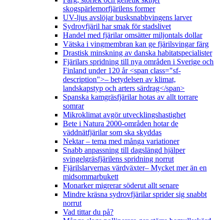
skogspärlemorfjärilens former
UV-ljus avslöjar busksnabbvingens larver
Sydrovfjäril har smak för stadslivet
Handel med fjärilar omsätter miljontals dollar
Vätska i vingmembran kan ge fjärilsvingar färg
Drastisk minskning av danska habitatspecialister
Fjärilars spridning till nya områden i Sverige och
Finland under 120 år <span class="sf-
description">– betydelsen av klimat,
landskapstyp och arters särdrag</span>
Spanska kamgräsfjärilar hotas av allt torrare
somrar
Mikroklimat avgör utvecklingshastighet
Bete i Natura 2000-områden hotar de
väddnätfjärilar som ska skyddas
Nektar – tema med många variationer
Snabb anpassning till dagslängd hjälper
svingelgräsfjärilens spridning norrut
Fjärilslarvernas värdväxter– Mycket mer än en
midsommarbukett
Monarker migrerar söderut allt senare
Mindre kräsna sydrovfjärilar sprider sig snabbt
norrut
Vad tittar du på?