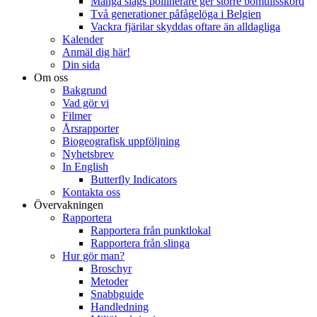
Många slags pollinerare ger större bomullsskörd
Två generationer påfågelöga i Belgien
Vackra fjärilar skyddas oftare än alldagliga
Kalender
Anmäl dig här!
Din sida
Om oss
Bakgrund
Vad gör vi
Filmer
Årsrapporter
Biogeografisk uppföljning
Nyhetsbrev
In English
Butterfly Indicators
Kontakta oss
Övervakningen
Rapportera
Rapportera från punktlokal
Rapportera från slinga
Hur gör man?
Broschyr
Metoder
Snabbguide
Handledning