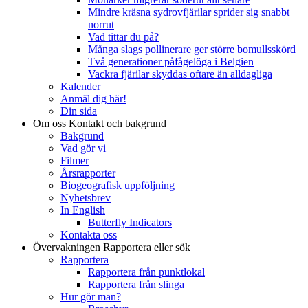
Mindre kräsna sydrovfjärilar sprider sig snabbt
norrut
Vad tittar du på?
Många slags pollinerare ger större bomullsskörd
Två generationer påfågelöga i Belgien
Vackra fjärilar skyddas oftare än alldagliga
Kalender
Anmäl dig här!
Din sida
Om oss
Kontakt och bakgrund
Bakgrund
Vad gör vi
Filmer
Årsrapporter
Biogeografisk uppföljning
Nyhetsbrev
In English
Butterfly Indicators
Kontakta oss
Övervakningen
Rapportera eller sök
Rapportera
Rapportera från punktlokal
Rapportera från slinga
Hur gör man?