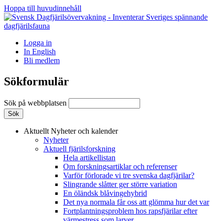
Hoppa till huvudinnehåll
Logga in
In English
Bli medlem
Sökformulär
Sök på webbplatsen
Aktuellt
Nyheter och kalender
Nyheter
Aktuell fjärilsforskning
Hela artikellistan
Om forskningsartiklar och referenser
Varför förlorade vi tre svenska dagfjärilar?
Slingrande slåtter ger större variation
En öländsk blåvingehybrid
Det nya normala får oss att glömma hur det var
Fortplantningsproblem hos rapsfjärilar efter
värmestress som larver