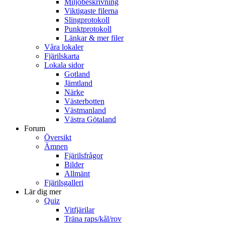
Miljöbeskrivning
Viktigaste filerna
Slingprotokoll
Punktprotokoll
Länkar & mer filer
Våra lokaler
Fjärilskarta
Lokala sidor
Gotland
Jämtland
Närke
Västerbotten
Västmanland
Västra Götaland
Forum
Översikt
Ämnen
Fjärilsfrågor
Bilder
Allmänt
Fjärilsgalleri
Lär dig mer
Quiz
Vitfjärilar
Träna raps/kål/rov