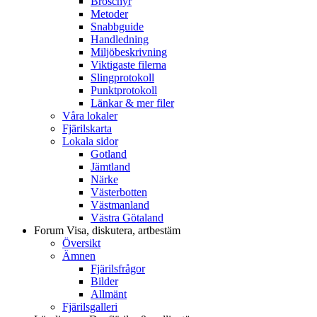
Broschyr
Metoder
Snabbguide
Handledning
Miljöbeskrivning
Viktigaste filerna
Slingprotokoll
Punktprotokoll
Länkar & mer filer
Våra lokaler
Fjärilskarta
Lokala sidor
Gotland
Jämtland
Närke
Västerbotten
Västmanland
Västra Götaland
Forum
Visa, diskutera, artbestäm
Översikt
Ämnen
Fjärilsfrågor
Bilder
Allmänt
Fjärilsgalleri