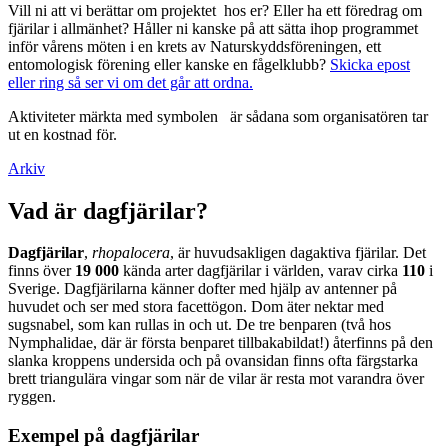
Vill ni att vi berättar om projektet hos er? Eller ha ett föredrag om
fjärilar i allmänhet? Håller ni kanske på att sätta ihop programmet
inför vårens möten i en krets av Naturskyddsföreningen, ett
entomologisk förening eller kanske en fågelklubb?
Skicka epost
eller ring så ser vi om det går att ordna.
Aktiviteter märkta med symbolen
är sådana som organisatören tar
ut en kostnad för.
Arkiv
Vad är dagfjärilar?
Dagfjärilar
,
rhopalocera
, är huvudsakligen dagaktiva fjärilar. Det
finns över
19 000
kända arter dagfjärilar i världen, varav cirka
110
i
Sverige. Dagfjärilarna känner dofter med hjälp av antenner på
huvudet och ser med stora facettögon. Dom äter nektar med
sugsnabel, som kan rullas in och ut. De tre benparen (två hos
Nymphalidae, där är första benparet tillbakabildat!) återfinns på den
slanka kroppens undersida och på ovansidan finns ofta färgstarka
brett triangulära vingar som när de vilar är resta mot varandra över
ryggen.
Exempel på dagfjärilar