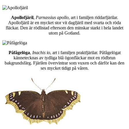
Apollofjäril
,
Parnassius apollo
, art i familjen riddarfjärilar.
Apollofjäril är en mycket stor vit dagfjäril med svarta och röda
fläckar. Den är rödlistad eftersom den minskar starkt i hela landet
utom på Gotland.
Påfågelöga
,
Inachis io
, art i familjen praktfjärilar. Påfågelögat
kännetecknas av tydliga blå ögonfläckar mot en rödbrun
bakgrundsfärg. Fjärilen övervintrar som vuxen och därför kan den
ses mycket tidigt på våren.