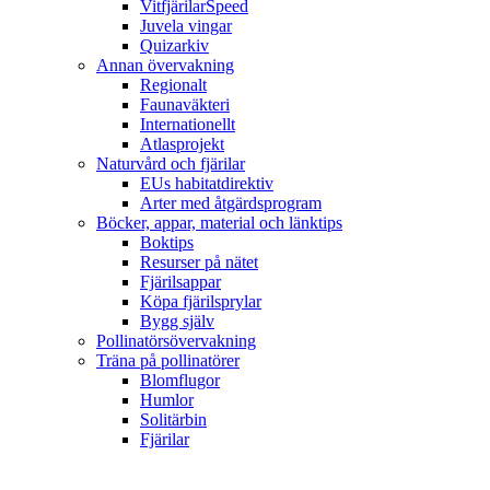
VitfjärilarSpeed
Juvela vingar
Quizarkiv
Annan övervakning
Regionalt
Faunaväkteri
Internationellt
Atlasprojekt
Naturvård och fjärilar
EUs habitatdirektiv
Arter med åtgärdsprogram
Böcker, appar, material och länktips
Boktips
Resurser på nätet
Fjärilsappar
Köpa fjärilsprylar
Bygg själv
Pollinatörsövervakning
Träna på pollinatörer
Blomflugor
Humlor
Solitärbin
Fjärilar