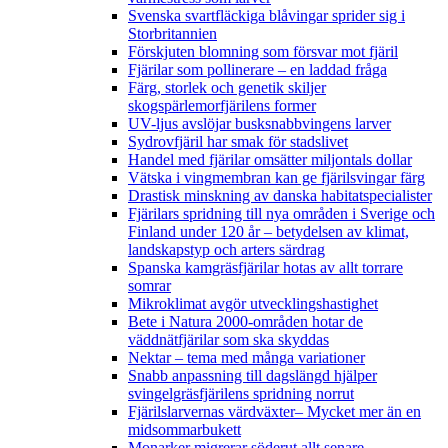
Svenska svartfläckiga blåvingar sprider sig i
Storbritannien
Förskjuten blomning som försvar mot fjäril
Fjärilar som pollinerare – en laddad fråga
Färg, storlek och genetik skiljer
skogspärlemorfjärilens former
UV-ljus avslöjar busksnabbvingens larver
Sydrovfjäril har smak för stadslivet
Handel med fjärilar omsätter miljontals dollar
Vätska i vingmembran kan ge fjärilsvingar färg
Drastisk minskning av danska habitatspecialister
Fjärilars spridning till nya områden i Sverige och
Finland under 120 år
– betydelsen av klimat,
landskapstyp och arters särdrag
Spanska kamgräsfjärilar hotas av allt torrare
somrar
Mikroklimat avgör utvecklingshastighet
Bete i Natura 2000-områden hotar de
väddnätfjärilar som ska skyddas
Nektar – tema med många variationer
Snabb anpassning till dagslängd hjälper
svingelgräsfjärilens spridning norrut
Fjärilslarvernas värdväxter– Mycket mer än en
midsommarbukett
Monarker migrerar söderut allt senare