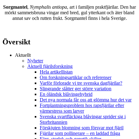
Sorgmantel
,
Nymphalis antiopa
, art i familjen praktfjärilar. Den har
mörkt sammetsbruna vingar med bred, gul ytterkant och äter bland
annat sav och rutten frukt. Sorgmantel finns i hela Sverige.
Översikt
Aktuellt
Nyheter
Aktuell fjärilsforskning
Hela artikellistan
Om forskningsartiklar och referenser
Varför förlorade vi tre svenska dagfjärilar?
Slingrande slåtter ger större variation
En öländsk blåvingehybrid
Det nya normala får oss att glömma hur det var
Fortplantningsproblem hos rapsfjärilar efter
värmestress som larver
Svenska svartfläckiga blåvingar sprider sig i
Storbritannien
Förskjuten blomning som försvar mot fjäril
Fjärilar som pollinerare – en laddad fråga
Färg, storlek och genetik skiljer