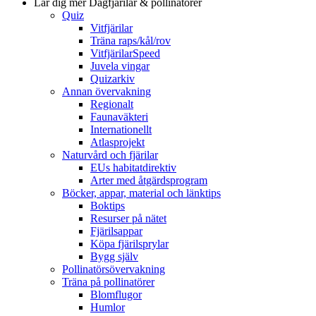
Lär dig mer
Dagfjärilar & pollinatörer
Quiz
Vitfjärilar
Träna raps/kål/rov
VitfjärilarSpeed
Juvela vingar
Quizarkiv
Annan övervakning
Regionalt
Faunaväkteri
Internationellt
Atlasprojekt
Naturvård och fjärilar
EUs habitatdirektiv
Arter med åtgärdsprogram
Böcker, appar, material och länktips
Boktips
Resurser på nätet
Fjärilsappar
Köpa fjärilsprylar
Bygg själv
Pollinatörsövervakning
Träna på pollinatörer
Blomflugor
Humlor