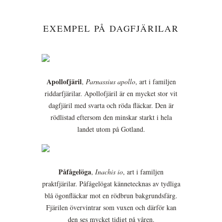
EXEMPEL PÅ DAGFJÄRILAR
Apollofjäril
,
Parnassius apollo
, art i familjen
riddarfjärilar. Apollofjäril är en mycket stor vit
dagfjäril med svarta och röda fläckar. Den är
rödlistad eftersom den minskar starkt i hela
landet utom på Gotland.
Påfågelöga
,
Inachis io
, art i familjen
praktfjärilar. Påfågelögat kännetecknas av tydliga
blå ögonfläckar mot en rödbrun bakgrundsfärg.
Fjärilen övervintrar som vuxen och därför kan
den ses mycket tidigt på våren.