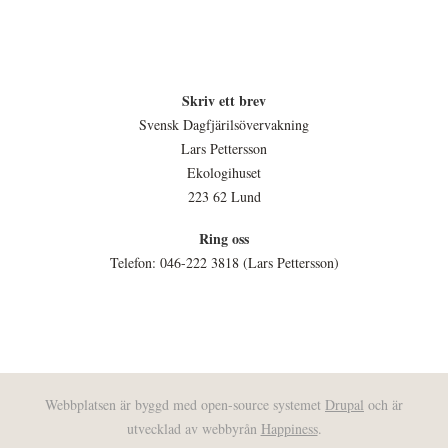
Skriv ett brev
Svensk Dagfjärilsövervakning
Lars Pettersson
Ekologihuset
223 62 Lund
Ring oss
Telefon: 046-222 3818 (Lars Pettersson)
Webbplatsen är byggd med open-source systemet
Drupal
och är
utvecklad av webbyrån
Happiness
.