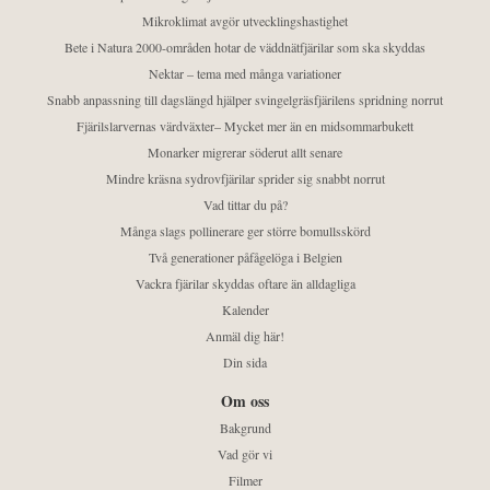
Mikroklimat avgör utvecklingshastighet
Bete i Natura 2000-områden hotar de väddnätfjärilar som ska skyddas
Nektar – tema med många variationer
Snabb anpassning till dagslängd hjälper svingelgräsfjärilens spridning norrut
Fjärilslarvernas värdväxter– Mycket mer än en midsommarbukett
Monarker migrerar söderut allt senare
Mindre kräsna sydrovfjärilar sprider sig snabbt norrut
Vad tittar du på?
Många slags pollinerare ger större bomullsskörd
Två generationer påfågelöga i Belgien
Vackra fjärilar skyddas oftare än alldagliga
Kalender
Anmäl dig här!
Din sida
Om oss
Bakgrund
Vad gör vi
Filmer