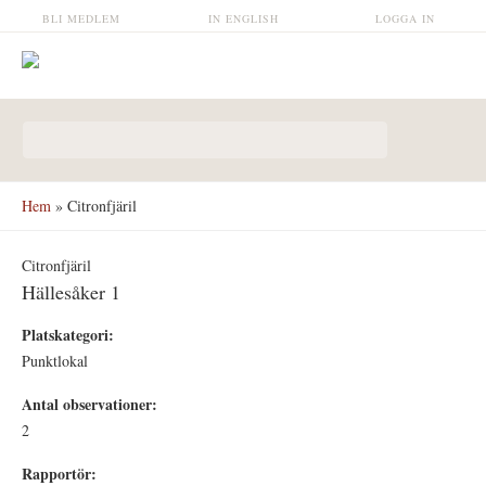
Hoppa till huvudinnehåll
BLI MEDLEM
IN ENGLISH
LOGGA IN
Sökformulär
Hem
» Citronfjäril
Citronfjäril
Hällesåker 1
Platskategori:
Punktlokal
Antal observationer:
2
Rapportör: