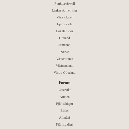
Punktprotokoll
Länkar & mer filer
Våra lokaler
Fjärilskarta
Lokala sidor
Gotland
Jämtland
Närke
Västerbotten
Västmanland
Västra Götaland
Forum
Översikt
Ämnen
Fjärilsfrågor
Bilder
Allmänt
Fjärilsgalleri