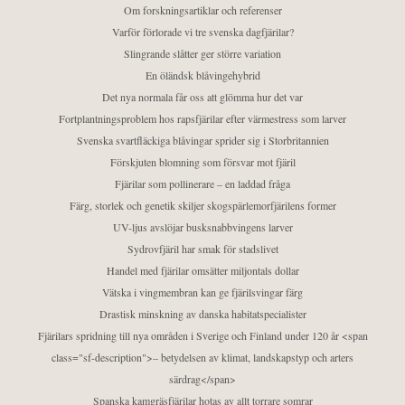
Om forskningsartiklar och referenser
Varför förlorade vi tre svenska dagfjärilar?
Slingrande slåtter ger större variation
En öländsk blåvingehybrid
Det nya normala får oss att glömma hur det var
Fortplantningsproblem hos rapsfjärilar efter värmestress som larver
Svenska svartfläckiga blåvingar sprider sig i Storbritannien
Förskjuten blomning som försvar mot fjäril
Fjärilar som pollinerare – en laddad fråga
Färg, storlek och genetik skiljer skogspärlemorfjärilens former
UV-ljus avslöjar busksnabbvingens larver
Sydrovfjäril har smak för stadslivet
Handel med fjärilar omsätter miljontals dollar
Vätska i vingmembran kan ge fjärilsvingar färg
Drastisk minskning av danska habitatspecialister
Fjärilars spridning till nya områden i Sverige och Finland under 120 år <span
class="sf-description">– betydelsen av klimat, landskapstyp och arters
särdrag</span>
Spanska kamgräsfjärilar hotas av allt torrare somrar