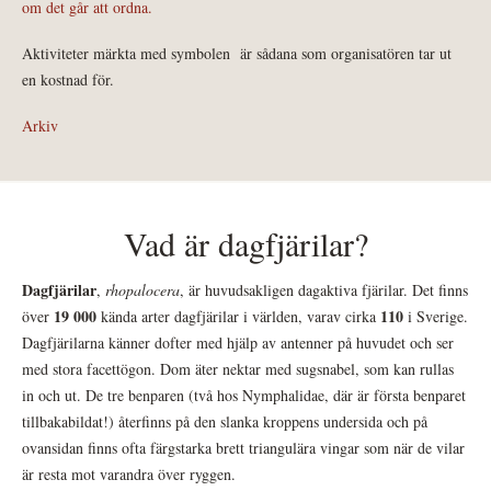
om det går att ordna.
Aktiviteter märkta med symbolen
är sådana som organisatören tar ut
en kostnad för.
Arkiv
Vad är dagfjärilar?
Dagfjärilar
,
rhopalocera
, är huvudsakligen dagaktiva fjärilar. Det finns
19 000
110
över
kända arter dagfjärilar i världen, varav cirka
i Sverige.
Dagfjärilarna känner dofter med hjälp av antenner på huvudet och ser
med stora facettögon. Dom äter nektar med sugsnabel, som kan rullas
in och ut. De tre benparen (två hos Nymphalidae, där är första benparet
tillbakabildat!) återfinns på den slanka kroppens undersida och på
ovansidan finns ofta färgstarka brett triangulära vingar som när de vilar
är resta mot varandra över ryggen.