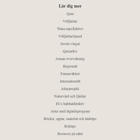
Lär dig mer
Quiz
Vitfjärilar
Träna raps/kål/rov
VitfjärilarSpeed
Juvela vingar
Quizarkiv
Annan övervakning
Regionalt
Faunaväkteri
Internationellt
Atlasprojekt
Naturvård och fjärilar
EUs habitatdirektiv
Arter med åtgärdsprogram
Böcker, appar, material och länktips
Boktips
Resurser på nätet