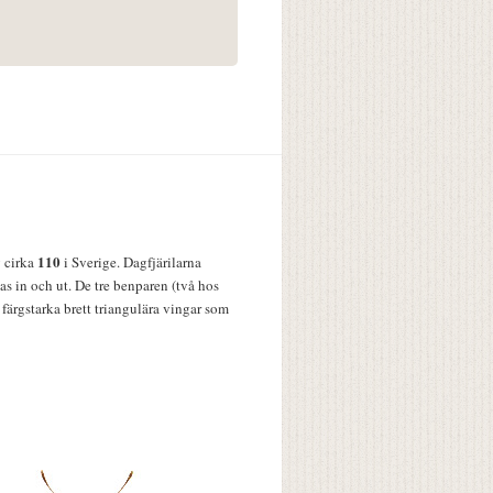
110
v cirka
i Sverige. Dagfjärilarna
s in och ut. De tre benparen (två hos
färgstarka brett triangulära vingar som