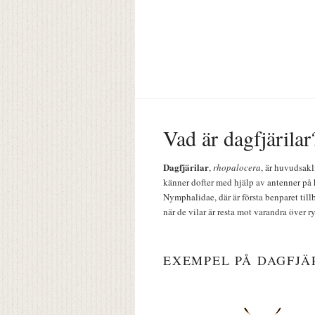
Vad är dagfjärilar
Dagfjärilar
,
rhopalocera
, är huvudsakl
känner dofter med hjälp av antenner på 
Nymphalidae, där är första benparet till
när de vilar är resta mot varandra över r
EXEMPEL PÅ DAGFJÄ