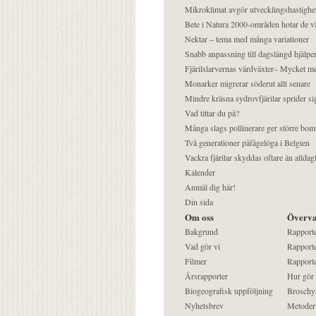
Mikroklimat avgör utvecklingshastighe
Bete i Natura 2000-områden hotar de v
Nektar – tema med många variationer
Snabb anpassning till dagslängd hjälper
Fjärilslarvernas värdväxter– Mycket 
Monarker migrerar söderut allt senare
Mindre kräsna sydrovfjärilar sprider si
Vad tittar du på?
Många slags pollinerare ger större bom
Två generationer påfågelöga i Belgien
Vackra fjärilar skyddas oftare än alldag
Kalender
Anmäl dig här!
Din sida
Om oss
Överva
Bakgrund
Rapport
Vad gör vi
Rapporte
Filmer
Rapporte
Årsrapporter
Hur gör
Biogeografisk uppföljning
Broschy
Nyhetsbrev
Metoder