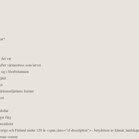
lar?
 det var
efter värmestress som larver
sig i Storbritannien
äril
ga
pärlemorfjärilens former
ver
dollar
gar färg
ecialister
 Sverige och Finland under 120 år <span class="sf-description">– betydelsen av klimat, landska
orrare somrar