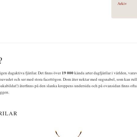
Arkiv
?
19 000
igen dagaktiva fjärilar. Det finns över
kända arter dagfjärilar i världen, vara
huvudet och ser med stora facettögon. Dom äter nektar med sugsnabel, som kan rulla
bakabildat!) återfinns på den slanka kroppens undersida och på ovansidan finns ofta 
yggen.
RILAR