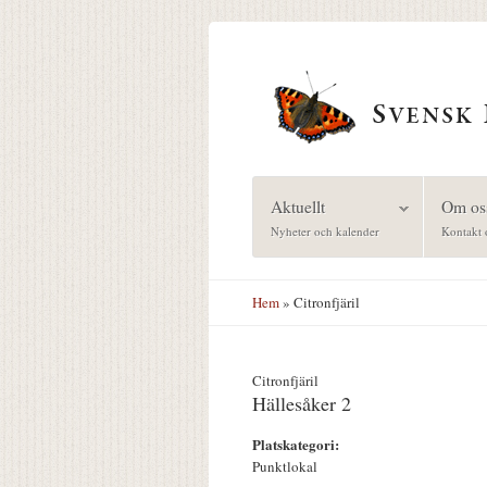
Hoppa till huvudinnehåll
Aktuellt
Om os
Nyheter och kalender
Kontakt 
Hem
» Citronfjäril
Citronfjäril
Hällesåker 2
Platskategori:
Punktlokal