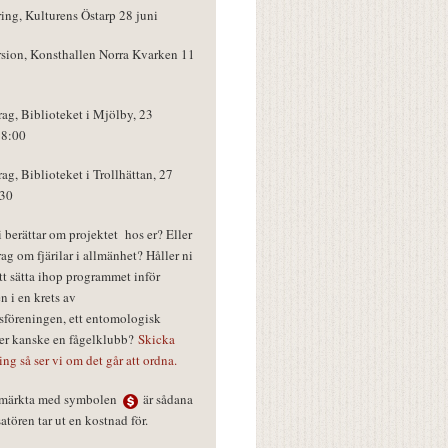
ring, Kulturens Östarp 28 juni
rsion, Konsthallen Norra Kvarken 11
rag, Biblioteket i Mjölby, 23
18:00
rag, Biblioteket i Trollhättan, 27
:30
vi berättar om projektet hos er? Eller
rag om fjärilar i allmänhet? Håller ni
tt sätta ihop programmet inför
n i en krets av
föreningen, ett entomologisk
ler kanske en fågelklubb?
Skicka
ring så ser vi om det går att ordna.
r märkta med symbolen
är sådana
tören tar ut en kostnad för.