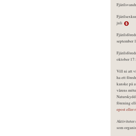
Fjärilsvand
Fjärilsexku
juli
Fjärilsföred
september 
Fjärilsföred
oktober 17
Vill ni att 
ha ett föred
kanske på a
vårens möte
Naturskydds
förening el
epost eller 
Aktivitete
som organisa