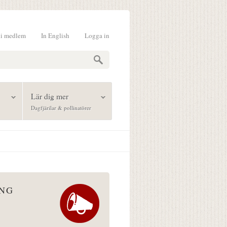
li medlem
In English
Logga in
formulär
Lär dig mer
Dagfjärilar & pollinatörer
ÅNG