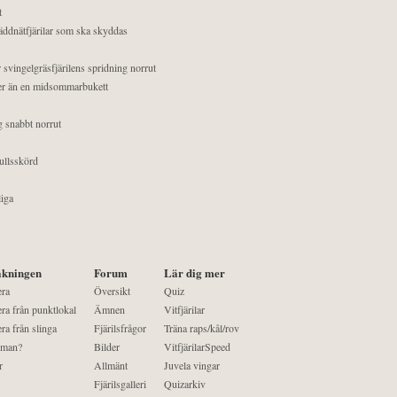
t
äddnätfjärilar som ska skyddas
 svingelgräsfjärilens spridning norrut
mer än en midsommarbukett
g snabbt norrut
ullsskörd
liga
kningen
Forum
Lär dig mer
era
Översikt
Quiz
ra från punktlokal
Ämnen
Vitfjärilar
ra från slinga
Fjärilsfrågor
Träna raps/kål/rov
 man?
Bilder
VitfjärilarSpeed
r
Allmänt
Juvela vingar
Fjärilsgalleri
Quizarkiv