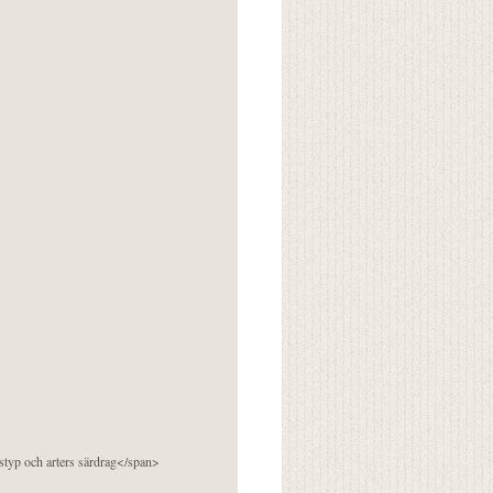
pstyp och arters särdrag</span>