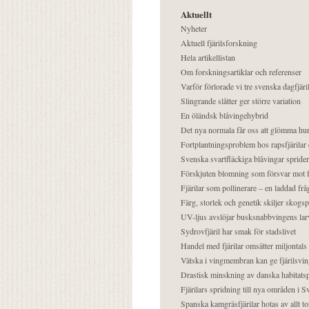
Aktuellt
Nyheter
Aktuell fjärilsforskning
Hela artikellistan
Om forskningsartiklar och referenser
Varför förlorade vi tre svenska dagfjäri
Slingrande slåtter ger större variation
En öländsk blåvingehybrid
Det nya normala får oss att glömma hur
Fortplantningsproblem hos rapsfjärilar 
Svenska svartfläckiga blåvingar sprider 
Förskjuten blomning som försvar mot fj
Fjärilar som pollinerare – en laddad frå
Färg, storlek och genetik skiljer skogs
UV-ljus avslöjar busksnabbvingens lar
Sydrovfjäril har smak för stadslivet
Handel med fjärilar omsätter miljontals 
Vätska i vingmembran kan ge fjärilsvin
Drastisk minskning av danska habitatsp
Fjärilars spridning till nya områden i
Spanska kamgräsfjärilar hotas av allt t