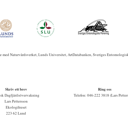
te med Naturvårdsverket, Lunds Universitet, ArtDatabanken, Sveriges Entomologis
Skriv ett brev
Ring oss
sk Dagfjärilsövervakning
Telefon: 046-222 3818 (Lars Petter
Lars Pettersson
Ekologihuset
223 62 Lund