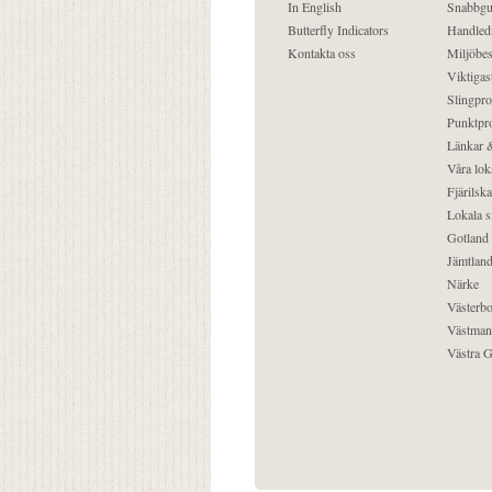
In English
Snabbgu
Butterfly Indicators
Handled
Kontakta oss
Miljöbes
Viktigast
Slingpro
Punktpro
Länkar &
Våra lok
Fjärilska
Lokala s
Gotland
Jämtlan
Närke
Västerbo
Västman
Västra G