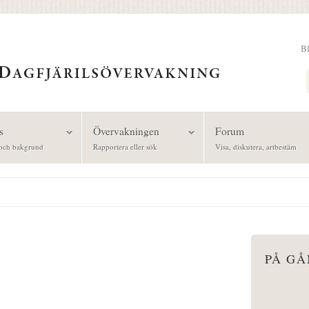
B
Sök
s
Övervakningen
Forum
och bakgrund
Rapportera eller sök
Visa, diskutera, artbestäm
PÅ G