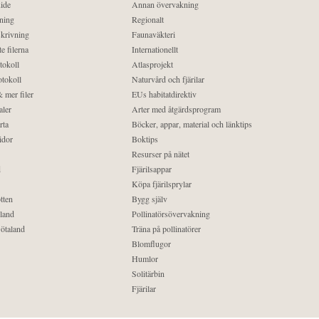
ide
Annan övervakning
ning
Regionalt
krivning
Faunaväkteri
e filerna
Internationellt
tokoll
Atlasprojekt
tokoll
Naturvård och fjärilar
 mer filer
EUs habitatdirektiv
aler
Arter med åtgärdsprogram
rta
Böcker, appar, material och länktips
idor
Boktips
Resurser på nätet
d
Fjärilsappar
Köpa fjärilsprylar
tten
Bygg själv
land
Pollinatörsövervakning
ötaland
Träna på pollinatörer
Blomflugor
Humlor
Solitärbin
Fjärilar