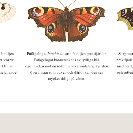
Påfågelöga
Sorgman
 i familjen
,
Inachis io
, art i familjen praktfjärilar.
t stor vit
Påfågelögat kännetecknas av tydliga blå
praktfjäri
r. Den är
ögonfläckar mot en rödbrun bakgrundsfärg. Fjärilen
med bred,
 hela landet
övervintrar som vuxen och därför kan den ses
och rutten
mycket tidigt på våren.