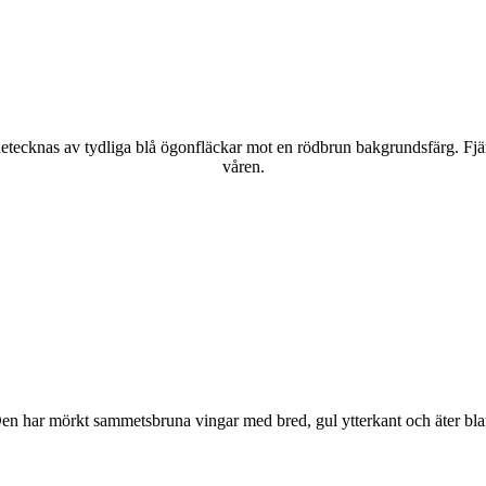
kännetecknas av tydliga blå ögonfläckar mot en rödbrun bakgrundsfärg. Fj
våren.
r. Den har mörkt sammetsbruna vingar med bred, gul ytterkant och äter bla