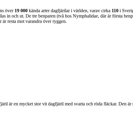
nns över
19 000
kända arter dagfjärilar i världen, varav cirka
110
i Sveri
as in och ut. De tre benparen (två hos Nymphalidae, där är första benpa
ar är resta mot varandra över ryggen.
lofjäril är en mycket stor vit dagfjäril med svarta och röda fläckar. Den 