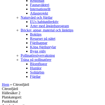
Regionalt
Faunaväkteri
Internationellt
Atlasprojekt
Naturvård och fjärilar
EUs habitatdirektiv
Arter med åtgärdsprogram
Böcker, appar, material och länktips
Boktips
Resurser på nätet
Fjärilsappar
Köpa fjärilsprylar
Bygg själv
Pollinatörsövervakning
Träna på pollinatörer
Blomflugor
Humlor
Solitärbin
Fjärilar
Hem
» Citronfjäril
Citronfjäril
Hällesåker 2
Platskategori:
Punktlokal