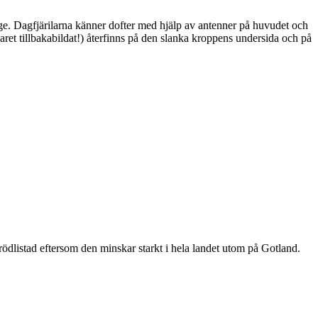
ge. Dagfjärilarna känner dofter med hjälp av antenner på huvudet och
ret tillbakabildat!) återfinns på den slanka kroppens undersida och på
är rödlistad eftersom den minskar starkt i hela landet utom på Gotland.