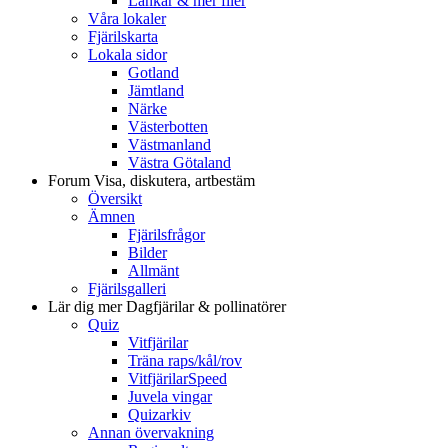
Länkar & mer filer
Våra lokaler
Fjärilskarta
Lokala sidor
Gotland
Jämtland
Närke
Västerbotten
Västmanland
Västra Götaland
Forum
Visa, diskutera, artbestäm
Översikt
Ämnen
Fjärilsfrågor
Bilder
Allmänt
Fjärilsgalleri
Lär dig mer
Dagfjärilar & pollinatörer
Quiz
Vitfjärilar
Träna raps/kål/rov
VitfjärilarSpeed
Juvela vingar
Quizarkiv
Annan övervakning