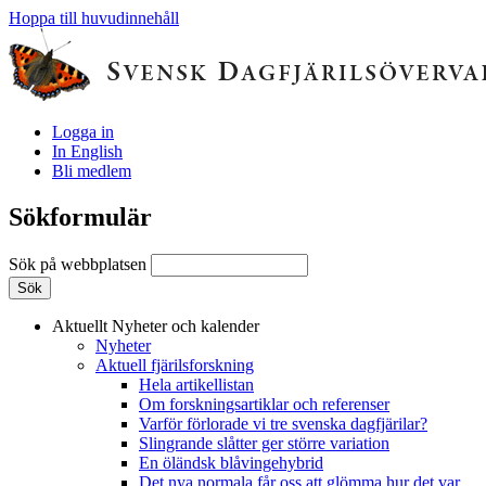
Hoppa till huvudinnehåll
Logga in
In English
Bli medlem
Sökformulär
Sök på webbplatsen
Aktuellt
Nyheter och kalender
Nyheter
Aktuell fjärilsforskning
Hela artikellistan
Om forskningsartiklar och referenser
Varför förlorade vi tre svenska dagfjärilar?
Slingrande slåtter ger större variation
En öländsk blåvingehybrid
Det nya normala får oss att glömma hur det var