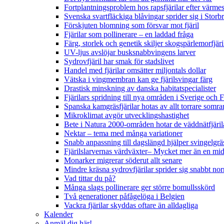
Fortplantningsproblem hos rapsfjärilar efter värmes
Svenska svartfläckiga blåvingar sprider sig i Storb
Förskjuten blomning som försvar mot fjäril
Fjärilar som pollinerare – en laddad fråga
Färg, storlek och genetik skiljer skogspärlemorfjär
UV-ljus avslöjar busksnabbvingens larver
Sydrovfjäril har smak för stadslivet
Handel med fjärilar omsätter miljontals dollar
Vätska i vingmembran kan ge fjärilsvingar färg
Drastisk minskning av danska habitatspecialister
Fjärilars spridning till nya områden i Sverige och
Spanska kamgräsfjärilar hotas av allt torrare somra
Mikroklimat avgör utvecklingshastighet
Bete i Natura 2000-områden hotar de väddnätfjäri
Nektar – tema med många variationer
Snabb anpassning till dagslängd hjälper svingelgräs
Fjärilslarvernas värdväxter– Mycket mer än en m
Monarker migrerar söderut allt senare
Mindre kräsna sydrovfjärilar sprider sig snabbt nor
Vad tittar du på?
Många slags pollinerare ger större bomullsskörd
Två generationer påfågelöga i Belgien
Vackra fjärilar skyddas oftare än alldagliga
Kalender
Anmäl dig här!