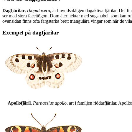
Dagfjärilar
,
rhopalocera
, är huvudsakligen dagaktiva fjärilar. Det fi
ser med stora facettögon. Dom äter nektar med sugsnabel, som kan rull
ovansidan finns ofta färgstarka brett triangulära vingar som när de vil
Exempel på dagfjärilar
Apollofjäril
,
Parnassius apollo
, art i familjen riddarfjärilar. Apol