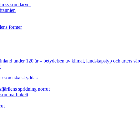
tress som larver
ritannien
ilens former
 Finland under 120 år
– betydelsen av klimat, landskapstyp och arters sär
r
lar som ska skyddas
fjärilens spridning norrut
idsommarbukett
rut