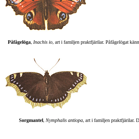
Påfågelöga
,
Inachis io
, art i familjen praktfjärilar. Påfågelögat 
Sorgmantel
,
Nymphalis antiopa
, art i familjen praktfjärila