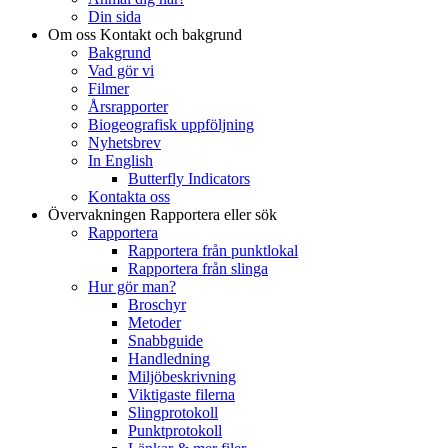
Din sida
Om oss
Kontakt och bakgrund
Bakgrund
Vad gör vi
Filmer
Årsrapporter
Biogeografisk uppföljning
Nyhetsbrev
In English
Butterfly Indicators
Kontakta oss
Övervakningen
Rapportera eller sök
Rapportera
Rapportera från punktlokal
Rapportera från slinga
Hur gör man?
Broschyr
Metoder
Snabbguide
Handledning
Miljöbeskrivning
Viktigaste filerna
Slingprotokoll
Punktprotokoll