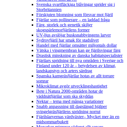
Svenska svartfläckiga blåvingar sprider sig i
Storbritannien
Förskjuten blomning som försvar mot fjäril
Fjärilar som pollinerare – en laddad fråga
Färg, storlek och genetik skiljer
skogspärlemorfjärilens former
UV-ljus avslöjar busksnabbvingens larver
Sydrovfjäril har smak för stadslivet
Handel med fjärilar omsätter miljontals dollar
Vätska i vingmembran kan ge fjärilsvingar färg
Drastisk minskning av danska habitatspecialister
Fjärilars spridning till nya områden i Sverige och
Finland under 120 år
– betydelsen av klimat,
landskapstyp och arters särdrag
Spanska kamgräsfjärilar hotas av allt torrare
somrar
Mikroklimat avgör utvecklingshastighet
Bete i Natura 2000-områden hotar de
väddnätfjärilar som ska skyddas
Nektar – tema med många variationer
Snabb anpassning till dagslängd hjälper
svingelgräsfjärilens spridning norrut
Fjärilslarvernas värdväxter– Mycket mer än en
midsommarbukett
Monarker migrerar söderut allt senare