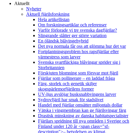
Aktuellt
Nyheter
Aktuell fjärilsforskning
Hela artikellistan
Om forskningsartiklar och referenser
Varför förlorade vi tre svenska dagfjärilar?
Slingrande slåtter ger större variation
En öländsk blåvingehybrid
Det nya normala får oss att glömma hur det var
Fortplantningsproblem hos rapsfjärilar efter
värmestress som larver
Svenska svartfläckiga blåvingar sprider sig i
Storbritannien
Förskjuten blomning som försvar mot fjäril
Fjärilar som pollinerare – en laddad fråga
Färg, storlek och genetik skiljer
skogspärlemorfjärilens former
UV-ljus avslöjar busksnabbvingens larver
Sydrovfjäril har smak för stadslivet
Handel med fjärilar omsätter miljontals dollar
Vätska i vingmembran kan ge fjärilsvingar färg
Drastisk minskning av danska habitatspecialister
Fjärilars spridning till nya områden i Sverige och
Finland under 120 år <span class="sf-
description">– betydelsen av klimat,