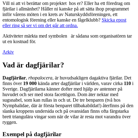
Vill ni att vi berättar om projektet hos er? Eller ha ett föredrag om
fjärilar i allmänhet? Håller ni kanske på att sätta ihop programmet
inför vårens möten i en krets av Naturskyddsföreningen, ett
entomologisk förening eller kanske en fågelklubb?
Skicka epost
eller ring så ser vi om det går att ordna.
Aktiviteter märkta med symbolen
är sådana som organisatören tar
ut en kostnad för.
Arkiv
Vad är dagfjärilar?
Dagfjärilar
,
rhopalocera
, är huvudsakligen dagaktiva fjärilar. Det
finns över
19 000
kända arter dagfjärilar i världen, varav cirka
110
i
Sverige. Dagfjärilarna känner dofter med hjälp av antenner på
huvudet och ser med stora facettögon. Dom äter nektar med
sugsnabel, som kan rullas in och ut. De tre benparen (två hos
Nymphalidae, där är första benparet tillbakabildat!) återfinns på den
slanka kroppens undersida och på ovansidan finns ofta färgstarka
brett triangulära vingar som när de vilar är resta mot varandra över
ryggen.
Exempel på dagfjärilar