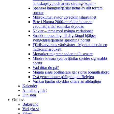
landskapstyp och arters särdrag</span>
Spanska kamgräsfjärilar hotas av allt torrare
somrar
Mikroklimat avgör utvecklingshastighet
Bete i Natura 2000-områden hotar de
väddnätfjärilar som ska skyddas
Nektar – tema med många variationer
Snabb anpassning till dagslängd hjälper
svingelgräsfjärilens spridning norrut
Fjärilslarvernas värdväxter– Mycket mer än en
midsommarbukett
Monarker migrerar söderut allt senare
Mindre kräsna sydrovfjärilar sprider sig snabbt
norrut
Vad tittar du på?
Många slags pollinerare ger större bomullsskörd
Två generationer påfågelöga i Belgien
Vackra fjärilar skyddas oftare än alldagliga
Kalender
Anmäl dig här!
Din sida
Om oss
Bakgrund
Vad gör vi
Filmer