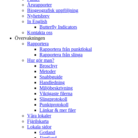
Årsrapporter
Biogeografisk uppföljning
Nyhetsbrev
In English
Butterfly Indicators
Kontakta oss
Övervakningen
Rapportera
Rapportera från punktlokal
Rapportera från slinga
Hur gör man?
Broschyr
Metoder
Snabbguide
Handledning
Miljöbeskrivning
Viktigaste filerna
Slingprotokoll
Punktprotokoll
Länkar & mer filer
Våra lokaler
Fjärilskarta
Lokala sidor
Gotland
Jämtland