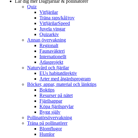
Lär dig mer
Dagfjärilar & pollinatörer
Quiz
Vitfjärilar
Träna raps/kål/rov
VitfjärilarSpeed
Juvela vingar
Quizarkiv
Annan övervakning
Regionalt
Faunaväkteri
Internationellt
Atlasprojekt
Naturvård och fjärilar
EUs habitatdirektiv
Arter med åtgärdsprogram
Böcker, appar, material och länktips
Boktips
Resurser på nätet
Fjärilsappar
Köpa fjärilsprylar
Bygg själv
Pollinatörsövervakning
Träna på pollinatörer
Blomflugor
Humlor