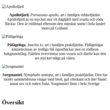
Apollofjäril
,
Parnassius apollo
, art i familjen riddarfjärilar.
Apollofjäril är en mycket stor vit dagfjäril med svarta och röda
fläckar. Den är rödlistad eftersom den minskar starkt i hela landet
utom på Gotland.
Påfågelöga
,
Inachis io
, art i familjen praktfjärilar. Påfågelögat
kännetecknas av tydliga blå ögonfläckar mot en rödbrun
bakgrundsfärg. Fjärilen övervintrar som vuxen och därför kan den
ses mycket tidigt på våren.
Sorgmantel
,
Nymphalis antiopa
, art i familjen praktfjärilar. Den har
mörkt sammetsbruna vingar med bred, gul ytterkant och äter bland
annat sav och rutten frukt. Sorgmantel finns i hela Sverige.
Översikt