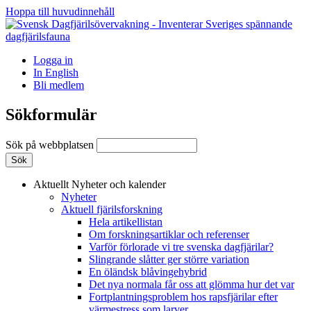
Hoppa till huvudinnehåll
Logga in
In English
Bli medlem
Sökformulär
Sök på webbplatsen
Aktuellt
Nyheter och kalender
Nyheter
Aktuell fjärilsforskning
Hela artikellistan
Om forskningsartiklar och referenser
Varför förlorade vi tre svenska dagfjärilar?
Slingrande slåtter ger större variation
En öländsk blåvingehybrid
Det nya normala får oss att glömma hur det var
Fortplantningsproblem hos rapsfjärilar efter
värmestress som larver