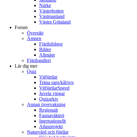
Närke
Västerbotten
Västmanland
Västra Götaland
Forum
Översikt
Ämnen
Fjärilsfrågor
Bilder
Allmänt
Fjärilsgalleri
Lär dig mer
Quiz
Vitfjärilar
Träna raps/kål/rov
VitfjärilarSpeed
Juvela vingar
Quizarkiv
Annan övervakning
Regionalt
Faunaväkteri
Internationellt
Atlasprojekt
Naturvård och fjärilar