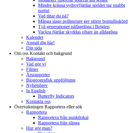
Mindre kräsna sydrovfjärilar sprider sig snabbt
norrut
Vad tittar du på?
Många slags pollinerare ger större bomullsskörd
Två generationer påfågelöga i Belgien
Vackra fjärilar skyddas oftare än alldagliga
Kalender
Anmäl dig här!
Din sida
Om oss
Kontakt och bakgrund
Bakgrund
Vad gör vi
Filmer
Årsrapporter
Biogeografisk uppföljning
Nyhetsbrev
In English
Butterfly Indicators
Kontakta oss
Övervakningen
Rapportera eller sök
Rapportera
Rapportera från punktlokal
Rapportera från slinga
Hur gör man?