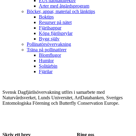
EUs habitatdirektiv
Arter med åtgärdsprogram
Böcker, appar, material och länktips
Boktips
Resurser på nätet
Fjärilsappar
Köpa fjärilsprylar
Bygg själv
Pollinatörsövervakning
Träna på pollinatörer
Blomflugor
Humlor
Solitärbin
Fjärilar
Svensk Dagfjärilsövervakning utförs i samarbete med
Naturvårdsverket, Lunds Universitet, ArtDatabanken, Sveriges
Entomologiska Förening och Butterfly Conservation Europe.
Skriv ett brev
Ring oss