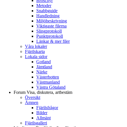
Broschyr
Metoder
Snabbguide
Handledning
Miljöbeskrivning
Viktigaste filerna
Slingprotokoll
Punktprotokoll
Länkar & mer filer
Våra lokaler
Fjärilskarta
Lokala sidor
Gotland
Jämtland
Närke
Västerbotten
Västmanland
Västra Götaland
Forum
Visa, diskutera, artbestäm
Översikt
Ämnen
Fjärilsfrågor
Bilder
Allmänt
Fjärilsgalleri