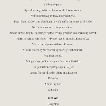
särdrag</span>
Spanska kamgräsfjärilar hotas av allt torrare somrar
Mikroklimat avgör utvecklingshastighet
Bete i Natura 2000-områden hotar de väddnätfjärilar som ska skyddas
Nektar – tema med många variationer
Snabb anpassning till dagslängd hjälper svingelgräsfjärilens spridning norrut
Fjärilslarvernas värdväxter– Mycket mer än en midsommarbukett
Monarker migrerar söderut allt senare
Mindre kräsna sydrovfjärilar sprider sig snabbt norrut
Vad tittar du på?
Många slags pollinerare ger större bomullsskörd
Två generationer påfågelöga i Belgien
Vackra fjärilar skyddas oftare än alldagliga
Kalender
Anmäl dig här!
Din sida
Om oss
Bakgrund