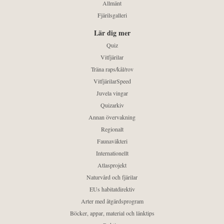
Allmänt
Fjärilsgalleri
Lär dig mer
Quiz
Vitfjärilar
Träna raps/kål/rov
VitfjärilarSpeed
Juvela vingar
Quizarkiv
Annan övervakning
Regionalt
Faunaväkteri
Internationellt
Atlasprojekt
Naturvård och fjärilar
EUs habitatdirektiv
Arter med åtgärdsprogram
Böcker, appar, material och länktips