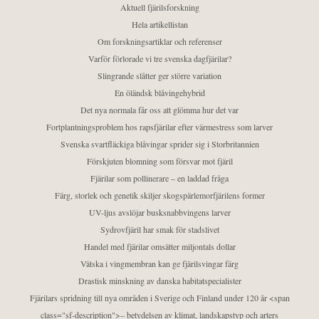
Aktuell fjärilsforskning
Hela artikellistan
Om forskningsartiklar och referenser
Varför förlorade vi tre svenska dagfjärilar?
Slingrande slåtter ger större variation
En öländsk blåvingehybrid
Det nya normala får oss att glömma hur det var
Fortplantningsproblem hos rapsfjärilar efter värmestress som larver
Svenska svartfläckiga blåvingar sprider sig i Storbritannien
Förskjuten blomning som försvar mot fjäril
Fjärilar som pollinerare – en laddad fråga
Färg, storlek och genetik skiljer skogspärlemorfjärilens former
UV-ljus avslöjar busksnabbvingens larver
Sydrovfjäril har smak för stadslivet
Handel med fjärilar omsätter miljontals dollar
Vätska i vingmembran kan ge fjärilsvingar färg
Drastisk minskning av danska habitatspecialister
Fjärilars spridning till nya områden i Sverige och Finland under 120 år <span
class="sf-description">– betydelsen av klimat, landskapstyp och arters