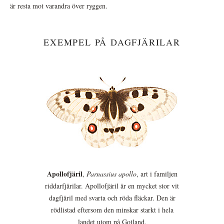
är resta mot varandra över ryggen.
EXEMPEL PÅ DAGFJÄRILAR
Apollofjäril
,
Parnassius apollo
, art i familjen
riddarfjärilar. Apollofjäril är en mycket stor vit
dagfjäril med svarta och röda fläckar. Den är
rödlistad eftersom den minskar starkt i hela
landet utom på Gotland.