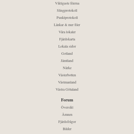
Viktigaste filerna
Slingprotokoll
Punktprotokoll
Länkar & mer filer
Våra lokaler
Fjärilskarta
Lokala sidor
Gotland
Jämtland
Närke
Västerbotten
Västmanland
Västra Götaland
Forum
Översikt
Ämnen
Fjärilsfrågor
Bilder