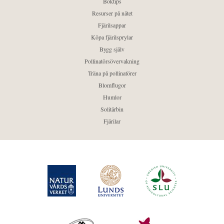
Boktips
Resurser på nätet
Fjärilsappar
Köpa fjärilsprylar
Bygg själv
Pollinatörsövervakning
Träna på pollinatörer
Blomflugor
Humlor
Solitärbin
Fjärilar