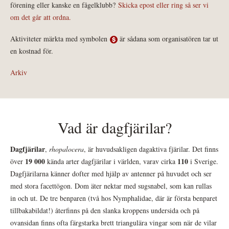
förening eller kanske en fågelklubb?
Skicka epost eller ring så ser vi
om det går att ordna.
Aktiviteter märkta med symbolen
är sådana som organisatören tar ut
en kostnad för.
Arkiv
Vad är dagfjärilar?
Dagfjärilar
,
rhopalocera
, är huvudsakligen dagaktiva fjärilar. Det finns
19 000
110
över
kända arter dagfjärilar i världen, varav cirka
i Sverige.
Dagfjärilarna känner dofter med hjälp av antenner på huvudet och ser
med stora facettögon. Dom äter nektar med sugsnabel, som kan rullas
in och ut. De tre benparen (två hos Nymphalidae, där är första benparet
tillbakabildat!) återfinns på den slanka kroppens undersida och på
ovansidan finns ofta färgstarka brett triangulära vingar som när de vilar