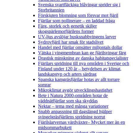
Svenska svartfläckiga blåvingar sprider sig i
Storbritannien
Förskjuten blomning som försvar mot fjäril
Fjärilar som pollinerare – en laddad fråga
Färg, storlek och genetik skiljer
skogspärlemorfjärilens former
UV-ljus avslöjar busksnabbvingens larver
Sydrovfjäril har smak för stadslivet
Handel med fjärilar omsätter miljontals dollar
Vätska i vingmembran kan ge fjärilsvingar färg
Drastisk minskning av danska habitatspecialister
Fjärilars spridning till nya områden i Sverige och
Finland under 120 år
– betydelsen av klimat,
landskapstyp och arters särdrag
Spanska kamgräsfjärilar hotas av allt torrare
somrar
Mikroklimat avgör utvecklingshastighet
Bete i Natura 2000-områden hotar de
väddnätfjärilar som ska skyddas
Nektar – tema med många variationer
Snabb anpassning till dagslängd hjälper
svingelgräsfjärilens spridning norrut
Fjärilslarvernas värdväxter– Mycket mer än en
midsommarbukett
Monarker migrerar söderut allt senare