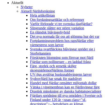
Aktuellt
Nyheter
Aktuell fjärilsforskning
Hela artikellistan
Om forskningsartiklar och referenser
Varför förlorade vi tre svenska dagfjärilar?
Slingrande slåtter ger större variation
En öländsk blåvingehybrid
Det nya normala får oss att glömma hur det var
Fortplantningsproblem hos rapsfjärilar efter
värmestress som larver
Svenska svartfläckiga blåvingar sprider sig i
Storbritannien
Förskjuten blomning som försvar mot fjäril
Fjärilar som pollinerare – en laddad fråga
Färg, storlek och genetik skiljer
skogspärlemorfjärilens former
UV-ljus avslöjar busksnabbvingens larver
Sydrovfjäril har smak för stadslivet
Handel med fjärilar omsätter miljontals dollar
Vätska i vingmembran kan ge fjärilsvingar färg
Drastisk minskning av danska habitatspecialister
Fjärilars spridning till nya områden i Sverige och
Finland under 120 år <span class="sf-
description">– betydelsen av klimat,