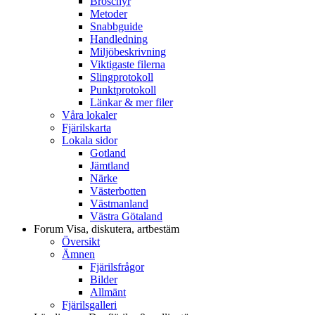
Broschyr
Metoder
Snabbguide
Handledning
Miljöbeskrivning
Viktigaste filerna
Slingprotokoll
Punktprotokoll
Länkar & mer filer
Våra lokaler
Fjärilskarta
Lokala sidor
Gotland
Jämtland
Närke
Västerbotten
Västmanland
Västra Götaland
Forum
Visa, diskutera, artbestäm
Översikt
Ämnen
Fjärilsfrågor
Bilder
Allmänt
Fjärilsgalleri