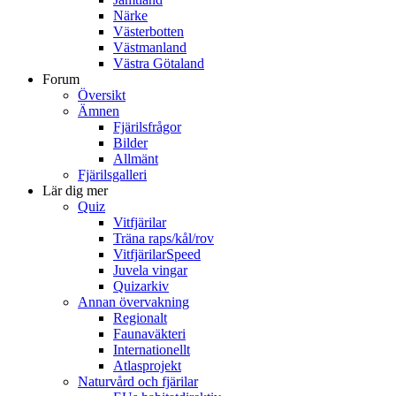
Närke
Västerbotten
Västmanland
Västra Götaland
Forum
Översikt
Ämnen
Fjärilsfrågor
Bilder
Allmänt
Fjärilsgalleri
Lär dig mer
Quiz
Vitfjärilar
Träna raps/kål/rov
VitfjärilarSpeed
Juvela vingar
Quizarkiv
Annan övervakning
Regionalt
Faunaväkteri
Internationellt
Atlasprojekt
Naturvård och fjärilar