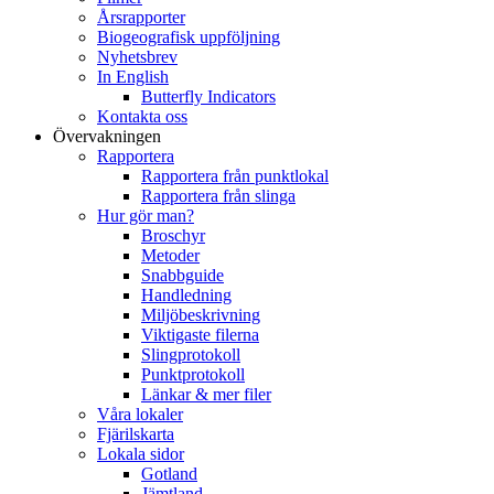
Årsrapporter
Biogeografisk uppföljning
Nyhetsbrev
In English
Butterfly Indicators
Kontakta oss
Övervakningen
Rapportera
Rapportera från punktlokal
Rapportera från slinga
Hur gör man?
Broschyr
Metoder
Snabbguide
Handledning
Miljöbeskrivning
Viktigaste filerna
Slingprotokoll
Punktprotokoll
Länkar & mer filer
Våra lokaler
Fjärilskarta
Lokala sidor
Gotland
Jämtland