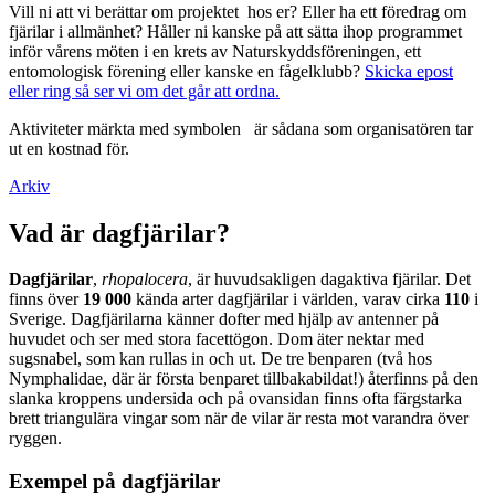
Vill ni att vi berättar om projektet hos er? Eller ha ett föredrag om
fjärilar i allmänhet? Håller ni kanske på att sätta ihop programmet
inför vårens möten i en krets av Naturskyddsföreningen, ett
entomologisk förening eller kanske en fågelklubb?
Skicka epost
eller ring så ser vi om det går att ordna.
Aktiviteter märkta med symbolen
är sådana som organisatören tar
ut en kostnad för.
Arkiv
Vad är dagfjärilar?
Dagfjärilar
,
rhopalocera
, är huvudsakligen dagaktiva fjärilar. Det
finns över
19 000
kända arter dagfjärilar i världen, varav cirka
110
i
Sverige. Dagfjärilarna känner dofter med hjälp av antenner på
huvudet och ser med stora facettögon. Dom äter nektar med
sugsnabel, som kan rullas in och ut. De tre benparen (två hos
Nymphalidae, där är första benparet tillbakabildat!) återfinns på den
slanka kroppens undersida och på ovansidan finns ofta färgstarka
brett triangulära vingar som när de vilar är resta mot varandra över
ryggen.
Exempel på dagfjärilar