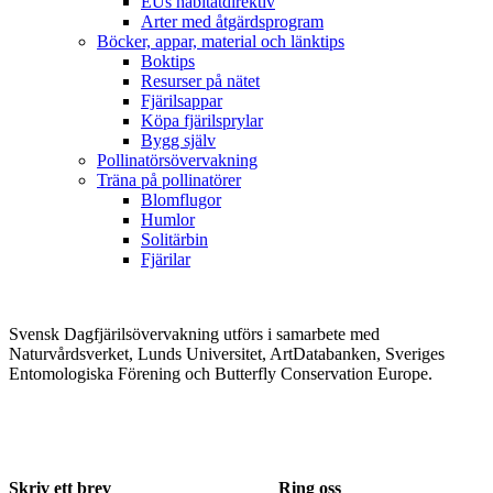
EUs habitatdirektiv
Arter med åtgärdsprogram
Böcker, appar, material och länktips
Boktips
Resurser på nätet
Fjärilsappar
Köpa fjärilsprylar
Bygg själv
Pollinatörsövervakning
Träna på pollinatörer
Blomflugor
Humlor
Solitärbin
Fjärilar
Svensk Dagfjärilsövervakning utförs i samarbete med
Naturvårdsverket, Lunds Universitet, ArtDatabanken, Sveriges
Entomologiska Förening och Butterfly Conservation Europe.
Skriv ett brev
Ring oss