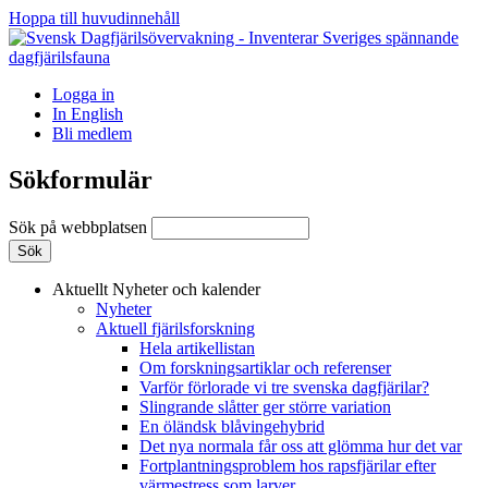
Hoppa till huvudinnehåll
Logga in
In English
Bli medlem
Sökformulär
Sök på webbplatsen
Aktuellt
Nyheter och kalender
Nyheter
Aktuell fjärilsforskning
Hela artikellistan
Om forskningsartiklar och referenser
Varför förlorade vi tre svenska dagfjärilar?
Slingrande slåtter ger större variation
En öländsk blåvingehybrid
Det nya normala får oss att glömma hur det var
Fortplantningsproblem hos rapsfjärilar efter
värmestress som larver