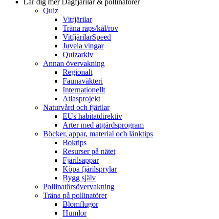
Lär dig mer
Dagfjärilar & pollinatörer
Quiz
Vitfjärilar
Träna raps/kål/rov
VitfjärilarSpeed
Juvela vingar
Quizarkiv
Annan övervakning
Regionalt
Faunaväkteri
Internationellt
Atlasprojekt
Naturvård och fjärilar
EUs habitatdirektiv
Arter med åtgärdsprogram
Böcker, appar, material och länktips
Boktips
Resurser på nätet
Fjärilsappar
Köpa fjärilsprylar
Bygg själv
Pollinatörsövervakning
Träna på pollinatörer
Blomflugor
Humlor