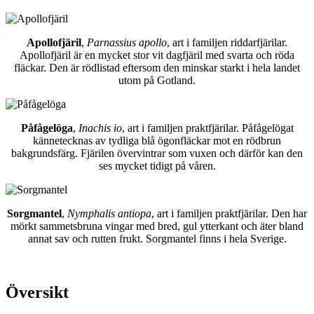
Apollofjäril
,
Parnassius apollo
, art i familjen riddarfjärilar.
Apollofjäril är en mycket stor vit dagfjäril med svarta och röda
fläckar. Den är rödlistad eftersom den minskar starkt i hela landet
utom på Gotland.
Påfågelöga
,
Inachis io
, art i familjen praktfjärilar. Påfågelögat
kännetecknas av tydliga blå ögonfläckar mot en rödbrun
bakgrundsfärg. Fjärilen övervintrar som vuxen och därför kan den
ses mycket tidigt på våren.
Sorgmantel
,
Nymphalis antiopa
, art i familjen praktfjärilar. Den har
mörkt sammetsbruna vingar med bred, gul ytterkant och äter bland
annat sav och rutten frukt. Sorgmantel finns i hela Sverige.
Översikt