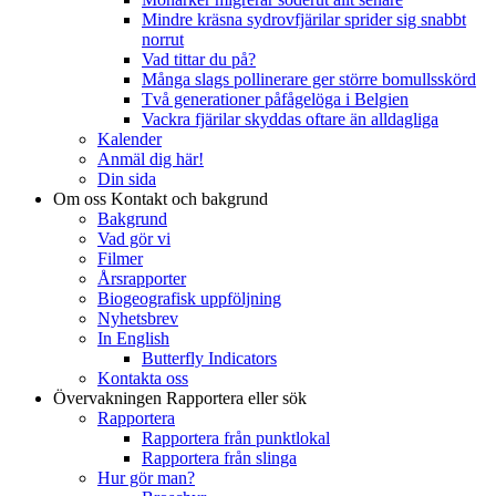
Mindre kräsna sydrovfjärilar sprider sig snabbt
norrut
Vad tittar du på?
Många slags pollinerare ger större bomullsskörd
Två generationer påfågelöga i Belgien
Vackra fjärilar skyddas oftare än alldagliga
Kalender
Anmäl dig här!
Din sida
Om oss
Kontakt och bakgrund
Bakgrund
Vad gör vi
Filmer
Årsrapporter
Biogeografisk uppföljning
Nyhetsbrev
In English
Butterfly Indicators
Kontakta oss
Övervakningen
Rapportera eller sök
Rapportera
Rapportera från punktlokal
Rapportera från slinga
Hur gör man?