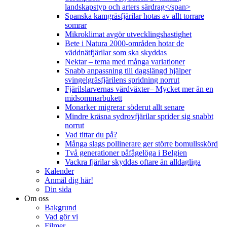
landskapstyp och arters särdrag</span>
Spanska kamgräsfjärilar hotas av allt torrare
somrar
Mikroklimat avgör utvecklingshastighet
Bete i Natura 2000-områden hotar de
väddnätfjärilar som ska skyddas
Nektar – tema med många variationer
Snabb anpassning till dagslängd hjälper
svingelgräsfjärilens spridning norrut
Fjärilslarvernas värdväxter– Mycket mer än en
midsommarbukett
Monarker migrerar söderut allt senare
Mindre kräsna sydrovfjärilar sprider sig snabbt
norrut
Vad tittar du på?
Många slags pollinerare ger större bomullsskörd
Två generationer påfågelöga i Belgien
Vackra fjärilar skyddas oftare än alldagliga
Kalender
Anmäl dig här!
Din sida
Om oss
Bakgrund
Vad gör vi
Filmer