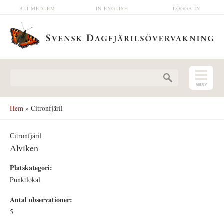
Hoppa till huvudinnehåll
BLI MEDLEM
IN ENGLISH
LOGGA IN
Sökformulär
Hem
» Citronfjäril
Citronfjäril
Alviken
Platskategori:
Punktlokal
Antal observationer:
5