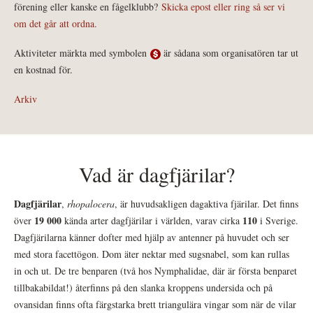
förening eller kanske en fågelklubb?
Skicka epost eller ring så ser vi
om det går att ordna.
Aktiviteter märkta med symbolen
är sådana som organisatören tar ut
en kostnad för.
Arkiv
Vad är dagfjärilar?
Dagfjärilar
,
rhopalocera
, är huvudsakligen dagaktiva fjärilar. Det finns
19 000
110
över
kända arter dagfjärilar i världen, varav cirka
i Sverige.
Dagfjärilarna känner dofter med hjälp av antenner på huvudet och ser
med stora facettögon. Dom äter nektar med sugsnabel, som kan rullas
in och ut. De tre benparen (två hos Nymphalidae, där är första benparet
tillbakabildat!) återfinns på den slanka kroppens undersida och på
ovansidan finns ofta färgstarka brett triangulära vingar som när de vilar