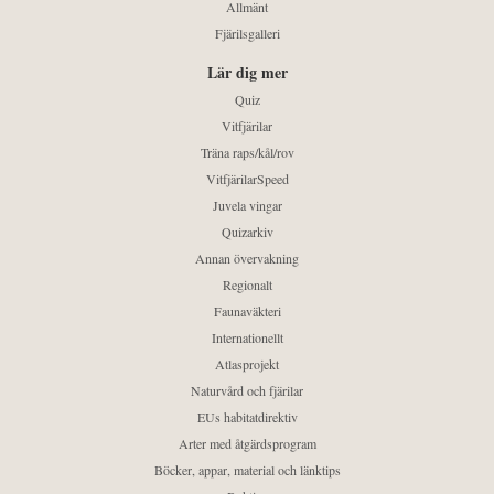
Allmänt
Fjärilsgalleri
Lär dig mer
Quiz
Vitfjärilar
Träna raps/kål/rov
VitfjärilarSpeed
Juvela vingar
Quizarkiv
Annan övervakning
Regionalt
Faunaväkteri
Internationellt
Atlasprojekt
Naturvård och fjärilar
EUs habitatdirektiv
Arter med åtgärdsprogram
Böcker, appar, material och länktips