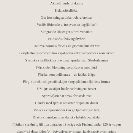
Aktuell fjärilsforskning
Hela artikellistan
Om forskningsartiklar och referenser
Varför förlorade vi tre svenska dagfjärilar?
Slingrande slåtter ger större variation
En öländsk blåvingehybrid
Det nya normala får oss att glömma hur det var
Fortplantningsproblem hos rapsfjärilar efter värmestress som larver
Svenska svartfläckiga blåvingar sprider sig i Storbritannien
Förskjuten blomning som försvar mot fjäril
Fjärilar som pollinerare – en laddad fråga
Färg, storlek och genetik skiljer skogspärlemorfjärilens former
UV-ljus avslöjar busksnabbvingens larver
Sydrovfjäril har smak för stadslivet
Handel med fjärilar omsätter miljontals dollar
Vätska i vingmembran kan ge fjärilsvingar färg
Drastisk minskning av danska habitatspecialister
Fjärilars spridning till nya områden i Sverige och Finland under 120 år <span
class="sf-description">– betydelsen av klimat, landskapstyp och arters