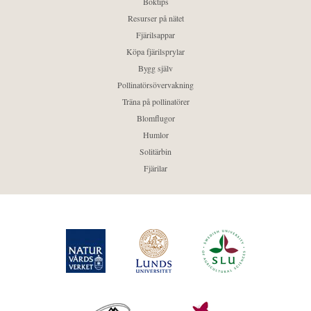
Boktips
Resurser på nätet
Fjärilsappar
Köpa fjärilsprylar
Bygg själv
Pollinatörsövervakning
Träna på pollinatörer
Blomflugor
Humlor
Solitärbin
Fjärilar