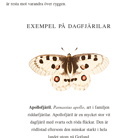
är resta mot varandra över ryggen.
EXEMPEL PÅ DAGFJÄRILAR
Apollofjäril
,
Parnassius apollo
, art i familjen
riddarfjärilar. Apollofjäril är en mycket stor vit
dagfjäril med svarta och röda fläckar. Den är
rödlistad eftersom den minskar starkt i hela
landet utom på Gotland.