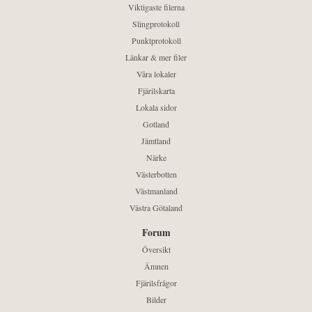
Viktigaste filerna
Slingprotokoll
Punktprotokoll
Länkar & mer filer
Våra lokaler
Fjärilskarta
Lokala sidor
Gotland
Jämtland
Närke
Västerbotten
Västmanland
Västra Götaland
Forum
Översikt
Ämnen
Fjärilsfrågor
Bilder