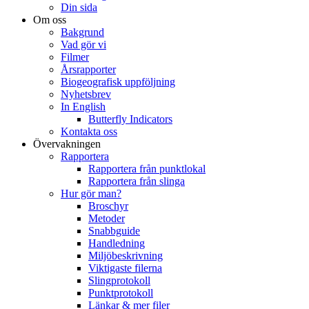
Din sida
Om oss
Bakgrund
Vad gör vi
Filmer
Årsrapporter
Biogeografisk uppföljning
Nyhetsbrev
In English
Butterfly Indicators
Kontakta oss
Övervakningen
Rapportera
Rapportera från punktlokal
Rapportera från slinga
Hur gör man?
Broschyr
Metoder
Snabbguide
Handledning
Miljöbeskrivning
Viktigaste filerna
Slingprotokoll
Punktprotokoll
Länkar & mer filer