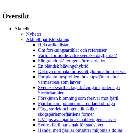
Översikt
Aktuellt
Nyheter
Aktuell fjärilsforskning
Hela artikellistan
Om forskningsartiklar och referenser
Varför förlorade vi tre svenska dagfjärilar?
Slingrande slåtter ger större variation
En öländsk blåvingehybrid
Det nya normala får oss att glömma hur det var
Fortplantningsproblem hos rapsfjärilar efter
värmestress som larver
Svenska svartfläckiga blåvingar sprider sig i
Storbritannien
Förskjuten blomning som försvar mot fjäril
Fjärilar som pollinerare – en laddad fråga
Färg, storlek och genetik skiljer
skogspärlemorfjärilens former
UV-ljus avslöjar busksnabbvingens larver
Sydrovfjäril har smak för stadslivet
Handel med fjärilar omsätter miljontals dollar