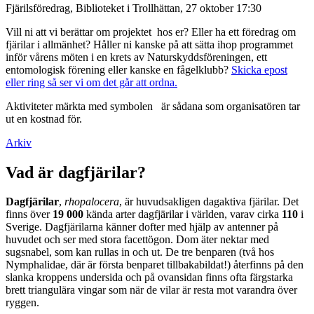
Fjärilsföredrag, Biblioteket i Trollhättan, 27 oktober 17:30
Vill ni att vi berättar om projektet hos er? Eller ha ett föredrag om
fjärilar i allmänhet? Håller ni kanske på att sätta ihop programmet
inför vårens möten i en krets av Naturskyddsföreningen, ett
entomologisk förening eller kanske en fågelklubb?
Skicka epost
eller ring så ser vi om det går att ordna.
Aktiviteter märkta med symbolen
är sådana som organisatören tar
ut en kostnad för.
Arkiv
Vad är dagfjärilar?
Dagfjärilar
,
rhopalocera
, är huvudsakligen dagaktiva fjärilar. Det
finns över
19 000
kända arter dagfjärilar i världen, varav cirka
110
i
Sverige. Dagfjärilarna känner dofter med hjälp av antenner på
huvudet och ser med stora facettögon. Dom äter nektar med
sugsnabel, som kan rullas in och ut. De tre benparen (två hos
Nymphalidae, där är första benparet tillbakabildat!) återfinns på den
slanka kroppens undersida och på ovansidan finns ofta färgstarka
brett triangulära vingar som när de vilar är resta mot varandra över
ryggen.