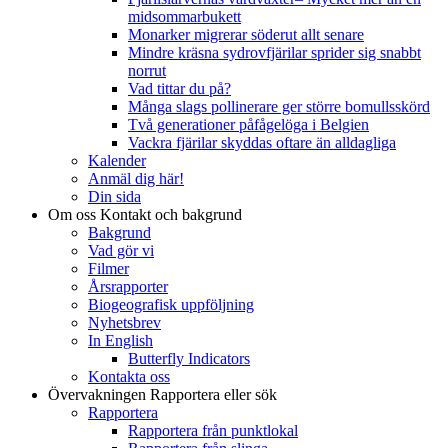
midsommarbukett
Monarker migrerar söderut allt senare
Mindre kräsna sydrovfjärilar sprider sig snabbt
norrut
Vad tittar du på?
Många slags pollinerare ger större bomullsskörd
Två generationer påfågelöga i Belgien
Vackra fjärilar skyddas oftare än alldagliga
Kalender
Anmäl dig här!
Din sida
Om oss
Kontakt och bakgrund
Bakgrund
Vad gör vi
Filmer
Årsrapporter
Biogeografisk uppföljning
Nyhetsbrev
In English
Butterfly Indicators
Kontakta oss
Övervakningen
Rapportera eller sök
Rapportera
Rapportera från punktlokal