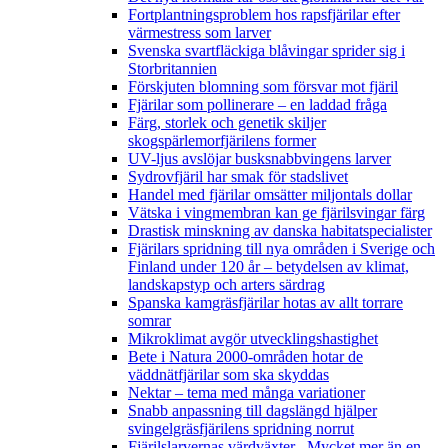
Fortplantningsproblem hos rapsfjärilar efter
värmestress som larver
Svenska svartfläckiga blåvingar sprider sig i
Storbritannien
Förskjuten blomning som försvar mot fjäril
Fjärilar som pollinerare – en laddad fråga
Färg, storlek och genetik skiljer
skogspärlemorfjärilens former
UV-ljus avslöjar busksnabbvingens larver
Sydrovfjäril har smak för stadslivet
Handel med fjärilar omsätter miljontals dollar
Vätska i vingmembran kan ge fjärilsvingar färg
Drastisk minskning av danska habitatspecialister
Fjärilars spridning till nya områden i Sverige och
Finland under 120 år
– betydelsen av klimat,
landskapstyp och arters särdrag
Spanska kamgräsfjärilar hotas av allt torrare
somrar
Mikroklimat avgör utvecklingshastighet
Bete i Natura 2000-områden hotar de
väddnätfjärilar som ska skyddas
Nektar – tema med många variationer
Snabb anpassning till dagslängd hjälper
svingelgräsfjärilens spridning norrut
Fjärilslarvernas värdväxter– Mycket mer än en