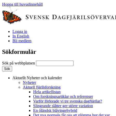
Hoppa till huvudinnehåll
Logga in
In English
Bli medlem
Sökformulär
Sök på webbplatsen
Aktuellt
Nyheter och kalender
Nyheter
Aktuell fjärilsforskning
Hela artikellistan
Om forskningsartiklar och referenser
Varför förlorade vi tre svenska dagfjärilar?
Slingrande slåtter ger större variation
En öländsk blåvingehybrid
Det nya normala får oss att glömma hur det var