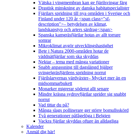
Vätska i vingmembran kan ge fjärilsvingar färg
Drastisk minskning av danska habitatspecialister
Fjärilars spridning till nya områden i Sverige och
Finland under 120 år <span class="sf-
description">– betydelsen av klimat,
landskapstyp och arters särdrag</span>
Spanska kamgräsfjärilar hotas av allt torrare
somrar
Mikroklimat avgör utvecklingshastighet
Bete i Natura 2000-områden hotar de
väddnätfjärilar som ska skyddas
Nektar – tema med många variationer
Snabb anpassning till dagslängd hjälper
svingelgräsfjärilens spridning norrut
Fjärilslarvernas värdväxter– Mycket mer än en
midsommarbukett
Monarker migrerar söderut allt senare
Mindre kräsna sydrovfjärilar sprider sig snabbt
norrut
Vad tittar du på?
Många slags pollinerare ger större bomullsskörd
Två generationer påfågelöga i Belgien
Vackra fjärilar skyddas oftare än alldagliga
Kalender
Anmäl dig här!