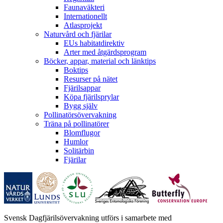
Faunaväkteri
Internationellt
Atlasprojekt
Naturvård och fjärilar
EUs habitatdirektiv
Arter med åtgärdsprogram
Böcker, appar, material och länktips
Boktips
Resurser på nätet
Fjärilsappar
Köpa fjärilsprylar
Bygg själv
Pollinatörsövervakning
Träna på pollinatörer
Blomflugor
Humlor
Solitärbin
Fjärilar
Svensk Dagfjärilsövervakning utförs i samarbete med