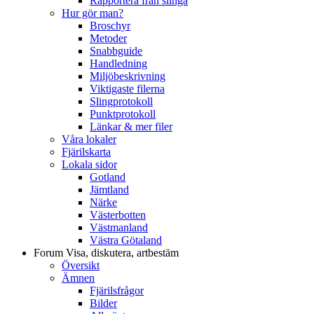
Rapportera från slinga
Hur gör man?
Broschyr
Metoder
Snabbguide
Handledning
Miljöbeskrivning
Viktigaste filerna
Slingprotokoll
Punktprotokoll
Länkar & mer filer
Våra lokaler
Fjärilskarta
Lokala sidor
Gotland
Jämtland
Närke
Västerbotten
Västmanland
Västra Götaland
Forum
Visa, diskutera, artbestäm
Översikt
Ämnen
Fjärilsfrågor
Bilder