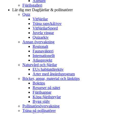
Allmänt
Fjärilsgalleri
Lär dig mer
Dagfjärilar & pollinatörer
Quiz
Vitfjärilar
Träna raps/kål/rov
VitfjärilarSpeed
Juvela vingar
Quizarkiv
Annan övervakning
Regionalt
Faunaväkteri
Internationellt
Atlasprojekt
Naturvård och fjärilar
EUs habitatdirektiv
Arter med åtgärdsprogram
Böcker, appar, material och länktips
Boktips
Resurser på nätet
Fjärilsappar
Köpa fjärilsprylar
Bygg själv
Pollinatörsövervakning
Träna på pollinatörer