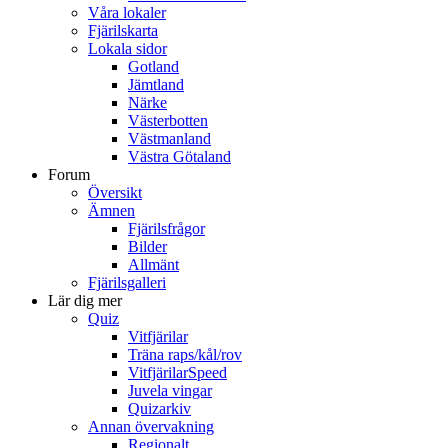
Våra lokaler
Fjärilskarta
Lokala sidor
Gotland
Jämtland
Närke
Västerbotten
Västmanland
Västra Götaland
Forum
Översikt
Ämnen
Fjärilsfrågor
Bilder
Allmänt
Fjärilsgalleri
Lär dig mer
Quiz
Vitfjärilar
Träna raps/kål/rov
VitfjärilarSpeed
Juvela vingar
Quizarkiv
Annan övervakning
Regionalt