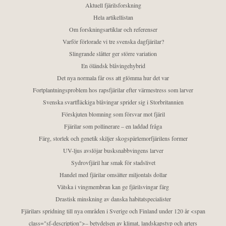
Aktuell fjärilsforskning
Hela artikellistan
Om forskningsartiklar och referenser
Varför förlorade vi tre svenska dagfjärilar?
Slingrande slåtter ger större variation
En öländsk blåvingehybrid
Det nya normala får oss att glömma hur det var
Fortplantningsproblem hos rapsfjärilar efter värmestress som larver
Svenska svartfläckiga blåvingar sprider sig i Storbritannien
Förskjuten blomning som försvar mot fjäril
Fjärilar som pollinerare – en laddad fråga
Färg, storlek och genetik skiljer skogspärlemorfjärilens former
UV-ljus avslöjar busksnabbvingens larver
Sydrovfjäril har smak för stadslivet
Handel med fjärilar omsätter miljontals dollar
Vätska i vingmembran kan ge fjärilsvingar färg
Drastisk minskning av danska habitatspecialister
Fjärilars spridning till nya områden i Sverige och Finland under 120 år <span
class="sf-description">– betydelsen av klimat, landskapstyp och arters