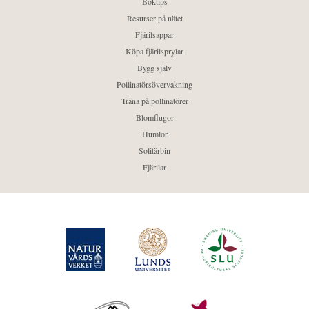
Boktips
Resurser på nätet
Fjärilsappar
Köpa fjärilsprylar
Bygg själv
Pollinatörsövervakning
Träna på pollinatörer
Blomflugor
Humlor
Solitärbin
Fjärilar