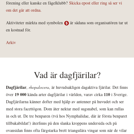
förening eller kanske en fågelklubb?
Skicka epost eller ring så ser vi
om det går att ordna.
Aktiviteter märkta med symbolen
är sådana som organisatören tar ut
en kostnad för.
Arkiv
Vad är dagfjärilar?
Dagfjärilar
,
rhopalocera
, är huvudsakligen dagaktiva fjärilar. Det finns
19 000
110
över
kända arter dagfjärilar i världen, varav cirka
i Sverige.
Dagfjärilarna känner dofter med hjälp av antenner på huvudet och ser
med stora facettögon. Dom äter nektar med sugsnabel, som kan rullas
in och ut. De tre benparen (två hos Nymphalidae, där är första benparet
tillbakabildat!) återfinns på den slanka kroppens undersida och på
ovansidan finns ofta färgstarka brett triangulära vingar som när de vilar