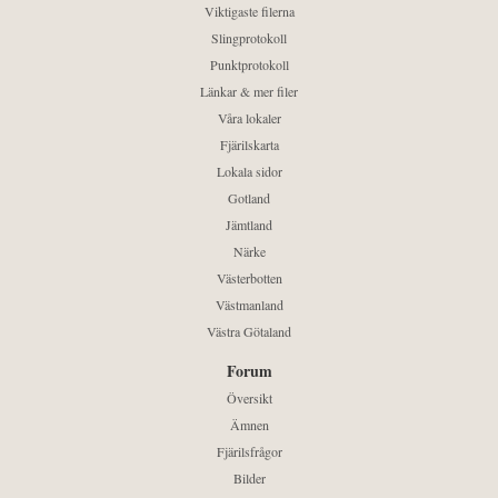
Viktigaste filerna
Slingprotokoll
Punktprotokoll
Länkar & mer filer
Våra lokaler
Fjärilskarta
Lokala sidor
Gotland
Jämtland
Närke
Västerbotten
Västmanland
Västra Götaland
Forum
Översikt
Ämnen
Fjärilsfrågor
Bilder