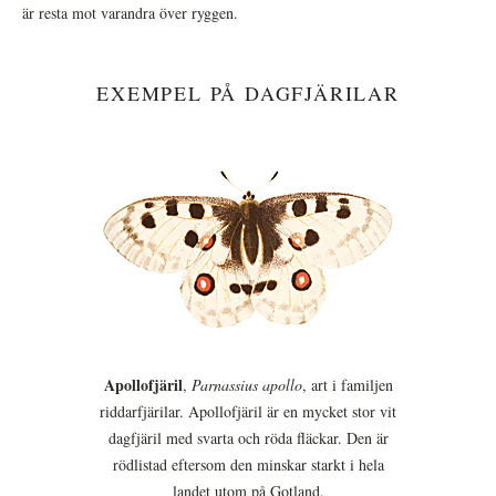
är resta mot varandra över ryggen.
EXEMPEL PÅ DAGFJÄRILAR
Apollofjäril
,
Parnassius apollo
, art i familjen
riddarfjärilar. Apollofjäril är en mycket stor vit
dagfjäril med svarta och röda fläckar. Den är
rödlistad eftersom den minskar starkt i hela
landet utom på Gotland.