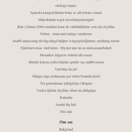
särdrag</span>
Spanska kamgräsfjärilar hotas av allt torrare somrar
Mikroklimat avgör utvecklingshastighet
Bete i Natura 2000-områden hotar de väddnätfjärilar som ska skyddas
Nektar – tema med många variationer
Snabb anpassning till dagslängd hjälper svingelgräsfjärilens spridning norrut
Fjärilslarvernas värdväxter– Mycket mer än en midsommarbukett
Monarker migrerar söderut allt senare
Mindre kräsna sydrovfjärilar sprider sig snabbt norrut
Vad tittar du på?
Många slags pollinerare ger större bomullsskörd
Två generationer påfågelöga i Belgien
Vackra fjärilar skyddas oftare än alldagliga
Kalender
Anmäl dig här!
Din sida
Om oss
Bakgrund