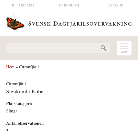
Hoppa till huvudinnehåll
BLI MEDLEM
IN ENGLISH
LOGGA IN
Sökformulär
Hem
» Citronfjäril
Citronfjäril
Stenkumla Kube
Platskategori:
Slinga
Antal observationer:
3