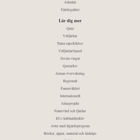
Allmänt
Fjärilsgalleri
Lär dig mer
Quiz
Vitfjärilar
Träna raps/kål/rov
VitfjärilarSpeed
Juvela vingar
Quizarkiv
Annan övervakning
Regionalt
Faunaväkteri
Internationellt
Atlasprojekt
Naturvård och fjärilar
EUs habitatdirektiv
Arter med åtgärdsprogram
Böcker, appar, material och länktips