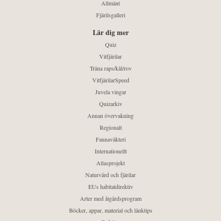
Allmänt
Fjärilsgalleri
Lär dig mer
Quiz
Vitfjärilar
Träna raps/kål/rov
VitfjärilarSpeed
Juvela vingar
Quizarkiv
Annan övervakning
Regionalt
Faunaväkteri
Internationellt
Atlasprojekt
Naturvård och fjärilar
EUs habitatdirektiv
Arter med åtgärdsprogram
Böcker, appar, material och länktips