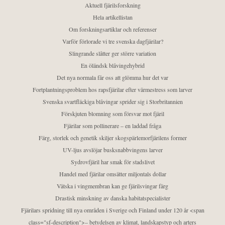
Aktuell fjärilsforskning
Hela artikellistan
Om forskningsartiklar och referenser
Varför förlorade vi tre svenska dagfjärilar?
Slingrande slåtter ger större variation
En öländsk blåvingehybrid
Det nya normala får oss att glömma hur det var
Fortplantningsproblem hos rapsfjärilar efter värmestress som larver
Svenska svartfläckiga blåvingar sprider sig i Storbritannien
Förskjuten blomning som försvar mot fjäril
Fjärilar som pollinerare – en laddad fråga
Färg, storlek och genetik skiljer skogspärlemorfjärilens former
UV-ljus avslöjar busksnabbvingens larver
Sydrovfjäril har smak för stadslivet
Handel med fjärilar omsätter miljontals dollar
Vätska i vingmembran kan ge fjärilsvingar färg
Drastisk minskning av danska habitatspecialister
Fjärilars spridning till nya områden i Sverige och Finland under 120 år <span
class="sf-description">– betydelsen av klimat, landskapstyp och arters