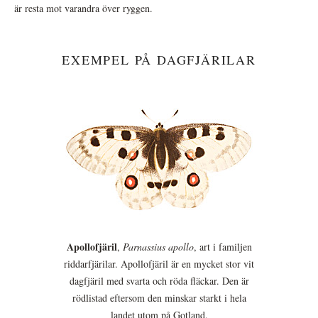
är resta mot varandra över ryggen.
EXEMPEL PÅ DAGFJÄRILAR
Apollofjäril
,
Parnassius apollo
, art i familjen
riddarfjärilar. Apollofjäril är en mycket stor vit
dagfjäril med svarta och röda fläckar. Den är
rödlistad eftersom den minskar starkt i hela
landet utom på Gotland.