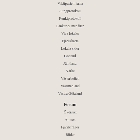
Viktigaste filerna
Slingprotokoll
Punktprotokoll
Länkar & mer filer
Våra lokaler
Fjärilskarta
Lokala sidor
Gotland
Jämtland
Närke
Västerbotten
Västmanland
Västra Götaland
Forum
Översikt
Ämnen
Fjärilsfrågor
Bilder