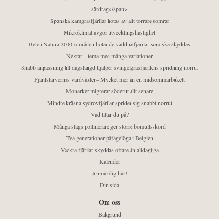
särdrag</span>
Spanska kamgräsfjärilar hotas av allt torrare somrar
Mikroklimat avgör utvecklingshastighet
Bete i Natura 2000-områden hotar de väddnätfjärilar som ska skyddas
Nektar – tema med många variationer
Snabb anpassning till dagslängd hjälper svingelgräsfjärilens spridning norrut
Fjärilslarvernas värdväxter– Mycket mer än en midsommarbukett
Monarker migrerar söderut allt senare
Mindre kräsna sydrovfjärilar sprider sig snabbt norrut
Vad tittar du på?
Många slags pollinerare ger större bomullsskörd
Två generationer påfågelöga i Belgien
Vackra fjärilar skyddas oftare än alldagliga
Kalender
Anmäl dig här!
Din sida
Om oss
Bakgrund