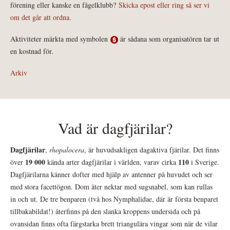
förening eller kanske en fågelklubb?
Skicka epost eller ring så ser vi
om det går att ordna.
Aktiviteter märkta med symbolen
är sådana som organisatören tar ut
en kostnad för.
Arkiv
Vad är dagfjärilar?
Dagfjärilar
,
rhopalocera
, är huvudsakligen dagaktiva fjärilar. Det finns
19 000
110
över
kända arter dagfjärilar i världen, varav cirka
i Sverige.
Dagfjärilarna känner dofter med hjälp av antenner på huvudet och ser
med stora facettögon. Dom äter nektar med sugsnabel, som kan rullas
in och ut. De tre benparen (två hos Nymphalidae, där är första benparet
tillbakabildat!) återfinns på den slanka kroppens undersida och på
ovansidan finns ofta färgstarka brett triangulära vingar som när de vilar