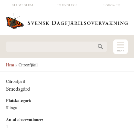
Hoppa till huvudinnehåll
BLI MEDLEM
IN ENGLISH
LOGGA IN
Sökformulär
Hem
» Citronfjäril
Citronfjäril
Smedsgård
Platskategori:
Slinga
Antal observationer:
1