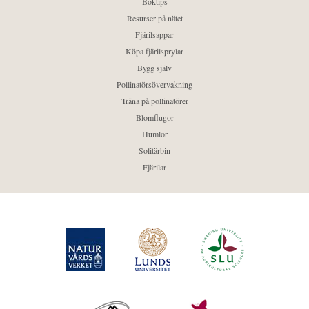
Boktips
Resurser på nätet
Fjärilsappar
Köpa fjärilsprylar
Bygg själv
Pollinatörsövervakning
Träna på pollinatörer
Blomflugor
Humlor
Solitärbin
Fjärilar