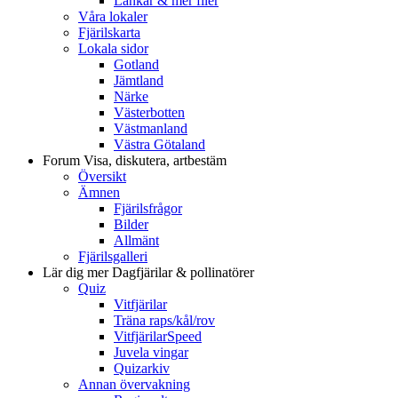
Länkar & mer filer
Våra lokaler
Fjärilskarta
Lokala sidor
Gotland
Jämtland
Närke
Västerbotten
Västmanland
Västra Götaland
Forum
Visa, diskutera, artbestäm
Översikt
Ämnen
Fjärilsfrågor
Bilder
Allmänt
Fjärilsgalleri
Lär dig mer
Dagfjärilar & pollinatörer
Quiz
Vitfjärilar
Träna raps/kål/rov
VitfjärilarSpeed
Juvela vingar
Quizarkiv
Annan övervakning