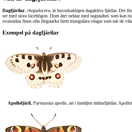
Dagfjärilar
,
rhopalocera
, är huvudsakligen dagaktiva fjärilar. Det fi
ser med stora facettögon. Dom äter nektar med sugsnabel, som kan rull
ovansidan finns ofta färgstarka brett triangulära vingar som när de vil
Exempel på dagfjärilar
Apollofjäril
,
Parnassius apollo
, art i familjen riddarfjärilar. Apol