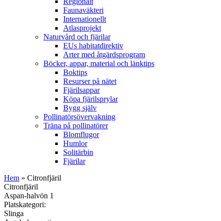
Regionalt
Faunaväkteri
Internationellt
Atlasprojekt
Naturvård och fjärilar
EUs habitatdirektiv
Arter med åtgärdsprogram
Böcker, appar, material och länktips
Boktips
Resurser på nätet
Fjärilsappar
Köpa fjärilsprylar
Bygg själv
Pollinatörsövervakning
Träna på pollinatörer
Blomflugor
Humlor
Solitärbin
Fjärilar
Hem
» Citronfjäril
Citronfjäril
Aspan-halvön 1
Platskategori:
Slinga