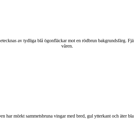
kännetecknas av tydliga blå ögonfläckar mot en rödbrun bakgrundsfärg. Fj
våren.
r. Den har mörkt sammetsbruna vingar med bred, gul ytterkant och äter bla