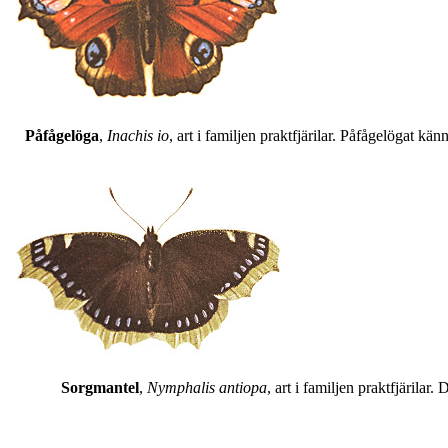
Påfågelöga
,
Inachis io
, art i familjen praktfjärilar. Påfågelögat 
Sorgmantel
,
Nymphalis antiopa
, art i familjen praktfjärila