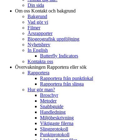
Din sida
Om oss
Kontakt och bakgrund
Bakgrund
Vad gör vi
Filmer
Årsrapporter
Biogeografisk uppföljning
Nyhetsbrev
In English
Butterfly Indicators
Kontakta oss
Övervakningen
Rapportera eller sök
Rapportera
Rapportera från punktlokal
Rapportera från slinga
Hur gör man?
Broschyr
Metoder
Snabbguide
Handledning
Miljöbeskrivning
Viktigaste filerna
Slingprotokoll
Punktprotokoll