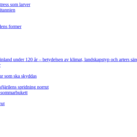
tress som larver
ritannien
ilens former
 Finland under 120 år
– betydelsen av klimat, landskapstyp och arters sär
r
lar som ska skyddas
fjärilens spridning norrut
idsommarbukett
rut