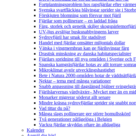
Fortplantningsproblem hos rapsfjärilar efter värmes
Svenska svartfläckiga blåvingar sprider sig i Storb
Förskjuten blomning som försvar mot fjäril
Fjärilar som pollinerare – en laddad fråga
Färg, storlek och genetik skiljer skogspärlemorfjär
UV-ljus avslöjar busksnabbvingens larver
Sydrovfjäril har smak för stadslivet
Handel med fjärilar omsätter miljontals dollar
Vätska i vingmembran kan ge fjärilsvingar färg
Drastisk minskning av danska habitatspecialister
Fjärilars spridning till nya områden i Sverige och
Spanska kamgräsfjärilar hotas av allt torrare somra
Mikroklimat avgör utvecklingshastighet
Bete i Natura 2000-områden hotar de väddnätfjäri
Nektar – tema med många variationer
Snabb anpassning till dagslängd hjälper svingelgräs
Fjärilslarvernas värdväxter– Mycket mer än en m
Monarker migrerar söderut allt senare
Mindre kräsna sydrovfjärilar sprider sig snabbt nor
Vad tittar du på?
Många slags pollinerare ger större bomullsskörd
Två generationer påfågelöga i Belgien
Vackra fjärilar skyddas oftare än alldagliga
Kalender
Anmäl dig här!