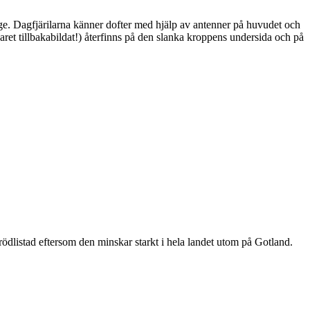
ge. Dagfjärilarna känner dofter med hjälp av antenner på huvudet och
ret tillbakabildat!) återfinns på den slanka kroppens undersida och på
är rödlistad eftersom den minskar starkt i hela landet utom på Gotland.