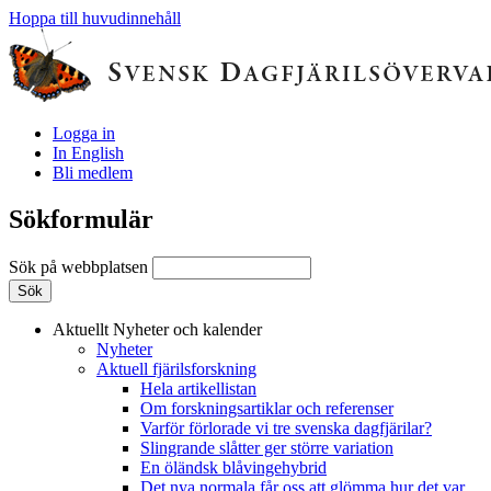
Hoppa till huvudinnehåll
Logga in
In English
Bli medlem
Sökformulär
Sök på webbplatsen
Aktuellt
Nyheter och kalender
Nyheter
Aktuell fjärilsforskning
Hela artikellistan
Om forskningsartiklar och referenser
Varför förlorade vi tre svenska dagfjärilar?
Slingrande slåtter ger större variation
En öländsk blåvingehybrid
Det nya normala får oss att glömma hur det var