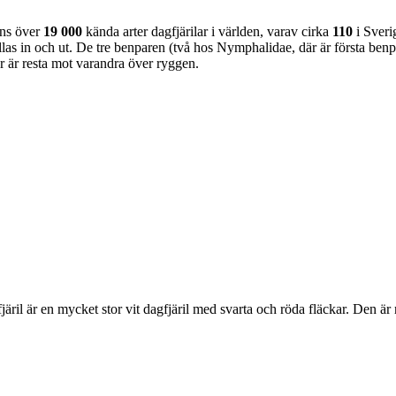
nns över
19 000
kända arter dagfjärilar i världen, varav cirka
110
i Sveri
as in och ut. De tre benparen (två hos Nymphalidae, där är första benpa
ar är resta mot varandra över ryggen.
lofjäril är en mycket stor vit dagfjäril med svarta och röda fläckar. Den 