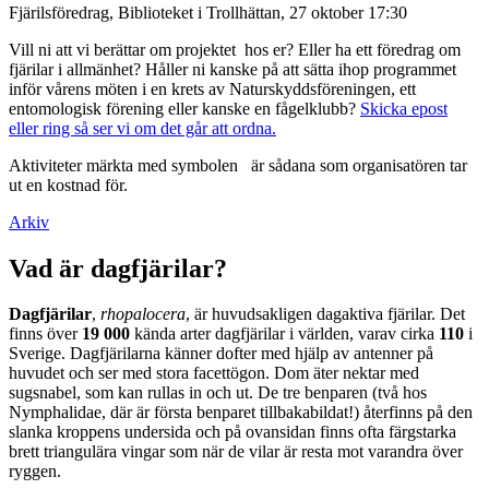
Fjärilsföredrag, Biblioteket i Trollhättan, 27 oktober 17:30
Vill ni att vi berättar om projektet hos er? Eller ha ett föredrag om
fjärilar i allmänhet? Håller ni kanske på att sätta ihop programmet
inför vårens möten i en krets av Naturskyddsföreningen, ett
entomologisk förening eller kanske en fågelklubb?
Skicka epost
eller ring så ser vi om det går att ordna.
Aktiviteter märkta med symbolen
är sådana som organisatören tar
ut en kostnad för.
Arkiv
Vad är dagfjärilar?
Dagfjärilar
,
rhopalocera
, är huvudsakligen dagaktiva fjärilar. Det
finns över
19 000
kända arter dagfjärilar i världen, varav cirka
110
i
Sverige. Dagfjärilarna känner dofter med hjälp av antenner på
huvudet och ser med stora facettögon. Dom äter nektar med
sugsnabel, som kan rullas in och ut. De tre benparen (två hos
Nymphalidae, där är första benparet tillbakabildat!) återfinns på den
slanka kroppens undersida och på ovansidan finns ofta färgstarka
brett triangulära vingar som när de vilar är resta mot varandra över
ryggen.