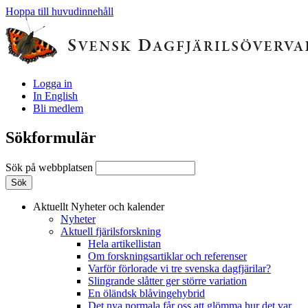
Hoppa till huvudinnehåll
Logga in
In English
Bli medlem
Sökformulär
Sök på webbplatsen
Aktuellt
Nyheter och kalender
Nyheter
Aktuell fjärilsforskning
Hela artikellistan
Om forskningsartiklar och referenser
Varför förlorade vi tre svenska dagfjärilar?
Slingrande slåtter ger större variation
En öländsk blåvingehybrid
Det nya normala får oss att glömma hur det var