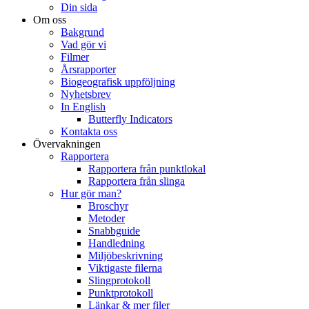
Din sida
Om oss
Bakgrund
Vad gör vi
Filmer
Årsrapporter
Biogeografisk uppföljning
Nyhetsbrev
In English
Butterfly Indicators
Kontakta oss
Övervakningen
Rapportera
Rapportera från punktlokal
Rapportera från slinga
Hur gör man?
Broschyr
Metoder
Snabbguide
Handledning
Miljöbeskrivning
Viktigaste filerna
Slingprotokoll
Punktprotokoll
Länkar & mer filer