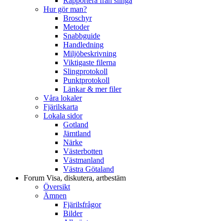
Rapportera från slinga
Hur gör man?
Broschyr
Metoder
Snabbguide
Handledning
Miljöbeskrivning
Viktigaste filerna
Slingprotokoll
Punktprotokoll
Länkar & mer filer
Våra lokaler
Fjärilskarta
Lokala sidor
Gotland
Jämtland
Närke
Västerbotten
Västmanland
Västra Götaland
Forum
Visa, diskutera, artbestäm
Översikt
Ämnen
Fjärilsfrågor
Bilder