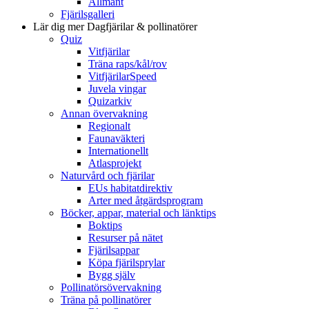
Allmänt
Fjärilsgalleri
Lär dig mer
Dagfjärilar & pollinatörer
Quiz
Vitfjärilar
Träna raps/kål/rov
VitfjärilarSpeed
Juvela vingar
Quizarkiv
Annan övervakning
Regionalt
Faunaväkteri
Internationellt
Atlasprojekt
Naturvård och fjärilar
EUs habitatdirektiv
Arter med åtgärdsprogram
Böcker, appar, material och länktips
Boktips
Resurser på nätet
Fjärilsappar
Köpa fjärilsprylar
Bygg själv
Pollinatörsövervakning
Träna på pollinatörer