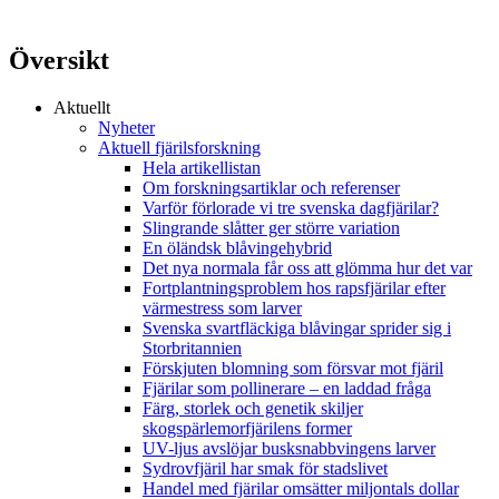
Översikt
Aktuellt
Nyheter
Aktuell fjärilsforskning
Hela artikellistan
Om forskningsartiklar och referenser
Varför förlorade vi tre svenska dagfjärilar?
Slingrande slåtter ger större variation
En öländsk blåvingehybrid
Det nya normala får oss att glömma hur det var
Fortplantningsproblem hos rapsfjärilar efter
värmestress som larver
Svenska svartfläckiga blåvingar sprider sig i
Storbritannien
Förskjuten blomning som försvar mot fjäril
Fjärilar som pollinerare – en laddad fråga
Färg, storlek och genetik skiljer
skogspärlemorfjärilens former
UV-ljus avslöjar busksnabbvingens larver
Sydrovfjäril har smak för stadslivet
Handel med fjärilar omsätter miljontals dollar