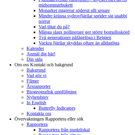
midsommarbukett
Monarker migrerar söderut allt senare
Mindre kräsna sydrovfjärilar sprider sig snabbt
norrut
Vad tittar du på?
Många slags pollinerare ger större bomullsskörd
Två generationer påfågelöga i Belgien
Vackra fjärilar skyddas oftare än alldagliga
Kalender
Anmäl dig här!
Din sida
Om oss
Kontakt och bakgrund
Bakgrund
Vad gör vi
Filmer
Årsrapporter
Biogeografisk uppföljning
Nyhetsbrev
In English
Butterfly Indicators
Kontakta oss
Övervakningen
Rapportera eller sök
Rapportera
Rapportera från punktlokal