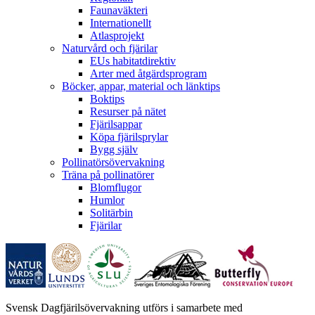
Faunaväkteri
Internationellt
Atlasprojekt
Naturvård och fjärilar
EUs habitatdirektiv
Arter med åtgärdsprogram
Böcker, appar, material och länktips
Boktips
Resurser på nätet
Fjärilsappar
Köpa fjärilsprylar
Bygg själv
Pollinatörsövervakning
Träna på pollinatörer
Blomflugor
Humlor
Solitärbin
Fjärilar
Svensk Dagfjärilsövervakning utförs i samarbete med