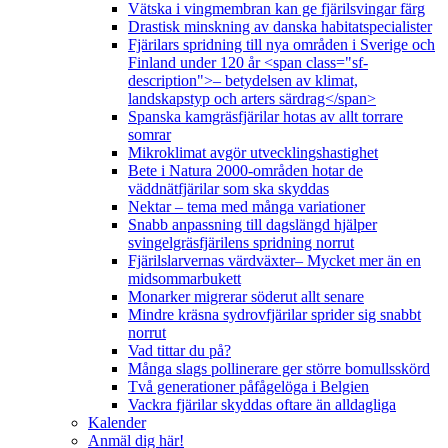
Vätska i vingmembran kan ge fjärilsvingar färg
Drastisk minskning av danska habitatspecialister
Fjärilars spridning till nya områden i Sverige och
Finland under 120 år <span class="sf-
description">– betydelsen av klimat,
landskapstyp och arters särdrag</span>
Spanska kamgräsfjärilar hotas av allt torrare
somrar
Mikroklimat avgör utvecklingshastighet
Bete i Natura 2000-områden hotar de
väddnätfjärilar som ska skyddas
Nektar – tema med många variationer
Snabb anpassning till dagslängd hjälper
svingelgräsfjärilens spridning norrut
Fjärilslarvernas värdväxter– Mycket mer än en
midsommarbukett
Monarker migrerar söderut allt senare
Mindre kräsna sydrovfjärilar sprider sig snabbt
norrut
Vad tittar du på?
Många slags pollinerare ger större bomullsskörd
Två generationer påfågelöga i Belgien
Vackra fjärilar skyddas oftare än alldagliga
Kalender
Anmäl dig här!