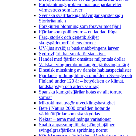
Fortplantningsproblem hos rapsfjärilar efter
värmestress som larver
Svenska svartfläckiga blåvingar sprider sig i
Storbritannien
Förskjuten blomning som försvar mot fjäril
Fjärilar som pollinerare – en laddad fråga
Färg, storlek och genetik skiljer
skogspärlemorfjärilens former
UV-ljus avslöjar busksnabbvingens larver
Sydrovfjäril har smak för stadslivet
Handel med fjärilar omsätter miljontals dollar
Vätska i vingmembran kan ge fjärilsvingar färg
Drastisk minskning av danska habitatspecialister
Fjärilars spridning till nya områden i Sverige och
Finland under 120 år
– betydelsen av klimat,
landskapstyp och arters särdrag
Spanska kamgräsfjärilar hotas av allt torrare
somrar
Mikroklimat avgör utvecklingshastighet
Bete i Natura 2000-områden hotar de
väddnätfjärilar som ska skyddas
Nektar – tema med många variationer
Snabb anpassning till dagslängd hjälper
svingelgräsfjärilens spridning norrut
Fjärilslarvernas värdväxter– Mycket mer än en