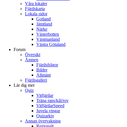
Våra lokaler
Fjärilskarta
Lokala sidor
Gotland
Jämtland
Närke
Västerbotten
Västmanland
Västra Götaland
Forum
Översikt
Ämnen
Fjärilsfrågor
Bilder
Allmänt
Fjärilsgalleri
Lär dig mer
Quiz
Vitfjärilar
Träna raps/kål/rov
VitfjärilarSpeed
Juvela vingar
Quizarkiv
Annan övervakning
Regionalt