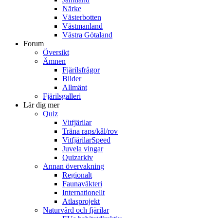
Närke
Västerbotten
Västmanland
Västra Götaland
Forum
Översikt
Ämnen
Fjärilsfrågor
Bilder
Allmänt
Fjärilsgalleri
Lär dig mer
Quiz
Vitfjärilar
Träna raps/kål/rov
VitfjärilarSpeed
Juvela vingar
Quizarkiv
Annan övervakning
Regionalt
Faunaväkteri
Internationellt
Atlasprojekt
Naturvård och fjärilar