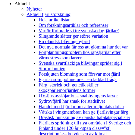
Aktuellt
Nyheter
Aktuell fjärilsforskning
Hela artikellistan
Om forskningsartiklar och referenser
Varför förlorade vi tre svenska dagfjärilar?
Slingrande slåtter ger större variation
En öländsk blåvingehybrid
Det nya normala får oss att glömma hur det var
Fortplantningsproblem hos rapsfjärilar efter
värmestress som larver
Svenska svartfläckiga blåvingar sprider sig i
Storbritannien
Förskjuten blomning som försvar mot fjäril
Fjärilar som pollinerare – en laddad fråga
Färg, storlek och genetik skiljer
skogspärlemorfjärilens former
UV-ljus avslöjar busksnabbvingens larver
Sydrovfjäril har smak för stadslivet
Handel med fjärilar omsätter miljontals dollar
Vätska i vingmembran kan ge fjärilsvingar färg
Drastisk minskning av danska habitatspecialister
Fjärilars spridning till nya områden i Sverige och
Finland under 120 år <span class="sf-
description">– betydelsen av klimat,