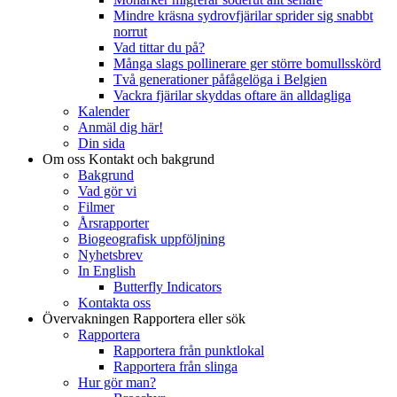
Mindre kräsna sydrovfjärilar sprider sig snabbt
norrut
Vad tittar du på?
Många slags pollinerare ger större bomullsskörd
Två generationer påfågelöga i Belgien
Vackra fjärilar skyddas oftare än alldagliga
Kalender
Anmäl dig här!
Din sida
Om oss
Kontakt och bakgrund
Bakgrund
Vad gör vi
Filmer
Årsrapporter
Biogeografisk uppföljning
Nyhetsbrev
In English
Butterfly Indicators
Kontakta oss
Övervakningen
Rapportera eller sök
Rapportera
Rapportera från punktlokal
Rapportera från slinga
Hur gör man?