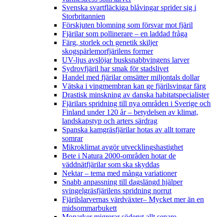
Svenska svartfläckiga blåvingar sprider sig i
Storbritannien
Förskjuten blomning som försvar mot fjäril
Fjärilar som pollinerare – en laddad fråga
Färg, storlek och genetik skiljer
skogspärlemorfjärilens former
UV-ljus avslöjar busksnabbvingens larver
Sydrovfjäril har smak för stadslivet
Handel med fjärilar omsätter miljontals dollar
Vätska i vingmembran kan ge fjärilsvingar färg
Drastisk minskning av danska habitatspecialister
Fjärilars spridning till nya områden i Sverige och
Finland under 120 år
– betydelsen av klimat,
landskapstyp och arters särdrag
Spanska kamgräsfjärilar hotas av allt torrare
somrar
Mikroklimat avgör utvecklingshastighet
Bete i Natura 2000-områden hotar de
väddnätfjärilar som ska skyddas
Nektar – tema med många variationer
Snabb anpassning till dagslängd hjälper
svingelgräsfjärilens spridning norrut
Fjärilslarvernas värdväxter– Mycket mer än en
midsommarbukett
Monarker migrerar söderut allt senare