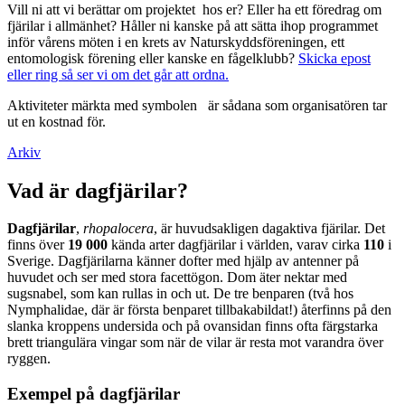
Vill ni att vi berättar om projektet hos er? Eller ha ett föredrag om
fjärilar i allmänhet? Håller ni kanske på att sätta ihop programmet
inför vårens möten i en krets av Naturskyddsföreningen, ett
entomologisk förening eller kanske en fågelklubb?
Skicka epost
eller ring så ser vi om det går att ordna.
Aktiviteter märkta med symbolen
är sådana som organisatören tar
ut en kostnad för.
Arkiv
Vad är dagfjärilar?
Dagfjärilar
,
rhopalocera
, är huvudsakligen dagaktiva fjärilar. Det
finns över
19 000
kända arter dagfjärilar i världen, varav cirka
110
i
Sverige. Dagfjärilarna känner dofter med hjälp av antenner på
huvudet och ser med stora facettögon. Dom äter nektar med
sugsnabel, som kan rullas in och ut. De tre benparen (två hos
Nymphalidae, där är första benparet tillbakabildat!) återfinns på den
slanka kroppens undersida och på ovansidan finns ofta färgstarka
brett triangulära vingar som när de vilar är resta mot varandra över
ryggen.
Exempel på dagfjärilar