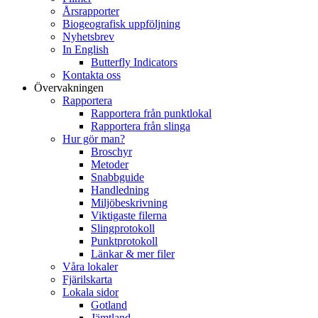
Årsrapporter
Biogeografisk uppföljning
Nyhetsbrev
In English
Butterfly Indicators
Kontakta oss
Övervakningen
Rapportera
Rapportera från punktlokal
Rapportera från slinga
Hur gör man?
Broschyr
Metoder
Snabbguide
Handledning
Miljöbeskrivning
Viktigaste filerna
Slingprotokoll
Punktprotokoll
Länkar & mer filer
Våra lokaler
Fjärilskarta
Lokala sidor
Gotland
Jämtland