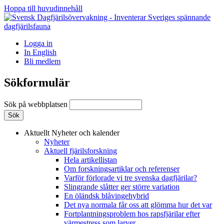
Hoppa till huvudinnehåll
Logga in
In English
Bli medlem
Sökformulär
Sök på webbplatsen
Aktuellt
Nyheter och kalender
Nyheter
Aktuell fjärilsforskning
Hela artikellistan
Om forskningsartiklar och referenser
Varför förlorade vi tre svenska dagfjärilar?
Slingrande slåtter ger större variation
En öländsk blåvingehybrid
Det nya normala får oss att glömma hur det var
Fortplantningsproblem hos rapsfjärilar efter
värmestress som larver