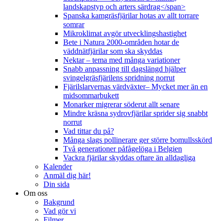
landskapstyp och arters särdrag</span>
Spanska kamgräsfjärilar hotas av allt torrare
somrar
Mikroklimat avgör utvecklingshastighet
Bete i Natura 2000-områden hotar de
väddnätfjärilar som ska skyddas
Nektar – tema med många variationer
Snabb anpassning till dagslängd hjälper
svingelgräsfjärilens spridning norrut
Fjärilslarvernas värdväxter– Mycket mer än en
midsommarbukett
Monarker migrerar söderut allt senare
Mindre kräsna sydrovfjärilar sprider sig snabbt
norrut
Vad tittar du på?
Många slags pollinerare ger större bomullsskörd
Två generationer påfågelöga i Belgien
Vackra fjärilar skyddas oftare än alldagliga
Kalender
Anmäl dig här!
Din sida
Om oss
Bakgrund
Vad gör vi
Filmer