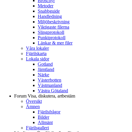
Broschyr
Metoder
Snabbguide
Handledning
Miljöbeskrivning
Viktigaste filerna
Slingprotokoll
Punktprotokoll
Länkar & mer filer
Våra lokaler
Fjärilskarta
Lokala sidor
Gotland
Jämtland
Närke
Västerbotten
Västmanland
Västra Götaland
Forum
Visa, diskutera, artbestäm
Översikt
Ämnen
Fjärilsfrågor
Bilder
Allmänt
Fjärilsgalleri