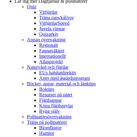
Lär dig mer
Dagfjärilar & pollinatörer
Quiz
Vitfjärilar
Träna raps/kål/rov
VitfjärilarSpeed
Juvela vingar
Quizarkiv
Annan övervakning
Regionalt
Faunaväkteri
Internationellt
Atlasprojekt
Naturvård och fjärilar
EUs habitatdirektiv
Arter med åtgärdsprogram
Böcker, appar, material och länktips
Boktips
Resurser på nätet
Fjärilsappar
Köpa fjärilsprylar
Bygg själv
Pollinatörsövervakning
Träna på pollinatörer
Blomflugor
Humlor