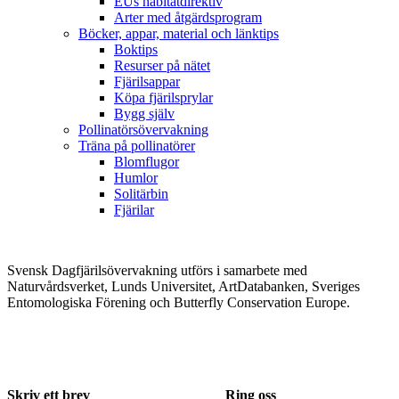
EUs habitatdirektiv
Arter med åtgärdsprogram
Böcker, appar, material och länktips
Boktips
Resurser på nätet
Fjärilsappar
Köpa fjärilsprylar
Bygg själv
Pollinatörsövervakning
Träna på pollinatörer
Blomflugor
Humlor
Solitärbin
Fjärilar
Svensk Dagfjärilsövervakning utförs i samarbete med
Naturvårdsverket, Lunds Universitet, ArtDatabanken, Sveriges
Entomologiska Förening och Butterfly Conservation Europe.
Skriv ett brev
Ring oss