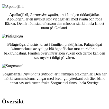
Apollofjäril
,
Parnassius apollo
, art i familjen riddarfjärilar.
Apollofjäril är en mycket stor vit dagfjäril med svarta och röda
fläckar. Den är rödlistad eftersom den minskar starkt i hela landet
utom på Gotland.
Påfågelöga
,
Inachis io
, art i familjen praktfjärilar. Påfågelögat
kännetecknas av tydliga blå ögonfläckar mot en rödbrun
bakgrundsfärg. Fjärilen övervintrar som vuxen och därför kan den
ses mycket tidigt på våren.
Sorgmantel
,
Nymphalis antiopa
, art i familjen praktfjärilar. Den har
mörkt sammetsbruna vingar med bred, gul ytterkant och äter bland
annat sav och rutten frukt. Sorgmantel finns i hela Sverige.
Översikt