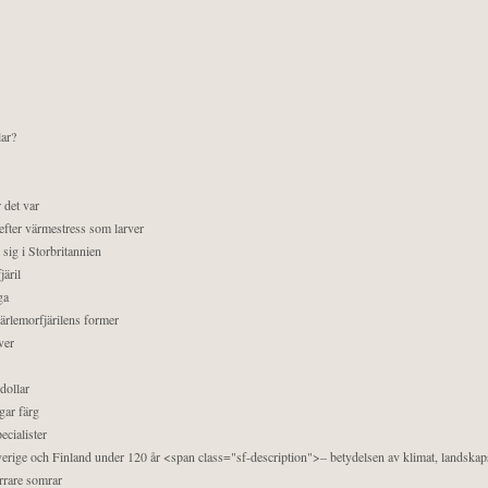
lar?
 det var
efter värmestress som larver
sig i Storbritannien
äril
ga
pärlemorfjärilens former
ver
dollar
gar färg
ecialister
 Sverige och Finland under 120 år <span class="sf-description">– betydelsen av klimat, landska
orrare somrar