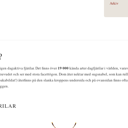
Arkiv
?
19 000
igen dagaktiva fjärilar. Det finns över
kända arter dagfjärilar i världen, vara
huvudet och ser med stora facettögon. Dom äter nektar med sugsnabel, som kan rulla
bakabildat!) återfinns på den slanka kroppens undersida och på ovansidan finns ofta 
yggen.
RILAR