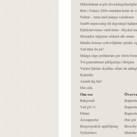
Mikroklimat avgör utvecklingshastighe
Bete i Natura 2000-områden hotar de v
Nektar – tema med många variationer
Snabb anpassning till dagslängd hjälper
Fjärilslarvernas värdväxter– Mycket 
Monarker migrerar söderut allt senare
Mindre kräsna sydrovfjärilar sprider si
Vad tittar du på?
Många slags pollinerare ger större bom
Två generationer påfågelöga i Belgien
Vackra fjärilar skyddas oftare än alldag
Kalender
Anmäl dig här!
Din sida
Om oss
Överva
Bakgrund
Rapport
Vad gör vi
Rapporte
Filmer
Rapporte
Årsrapporter
Hur gör
Biogeografisk uppföljning
Broschy
Nyhetsbrev
Metoder