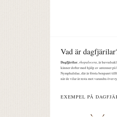
Vad är dagfjärilar
Dagfjärilar
,
rhopalocera
, är huvudsakl
känner dofter med hjälp av antenner på 
Nymphalidae, där är första benparet till
när de vilar är resta mot varandra över r
EXEMPEL PÅ DAGFJÄ