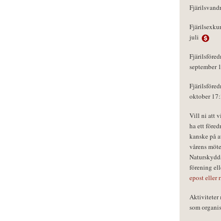
Fjärilsvand
Fjärilsexku
juli
Fjärilsföred
september 
Fjärilsföred
oktober 17
Vill ni att 
ha ett föred
kanske på a
vårens möte
Naturskydds
förening el
epost eller 
Aktivitete
som organisa