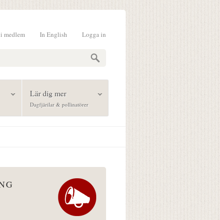
li medlem
In English
Logga in
formulär
Lär dig mer
Dagfjärilar & pollinatörer
ÅNG