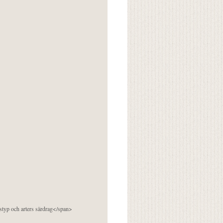
pstyp och arters särdrag</span>