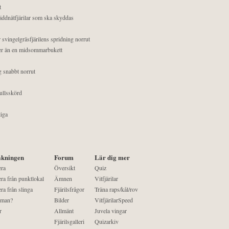
t
äddnätfjärilar som ska skyddas
 svingelgräsfjärilens spridning norrut
mer än en midsommarbukett
g snabbt norrut
ullsskörd
liga
kningen
Forum
Lär dig mer
era
Översikt
Quiz
ra från punktlokal
Ämnen
Vitfjärilar
ra från slinga
Fjärilsfrågor
Träna raps/kål/rov
 man?
Bilder
VitfjärilarSpeed
r
Allmänt
Juvela vingar
Fjärilsgalleri
Quizarkiv