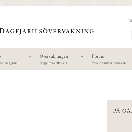
B
Sök
s
Övervakningen
Forum
och bakgrund
Rapportera eller sök
Visa, diskutera, artbestäm
PÅ G