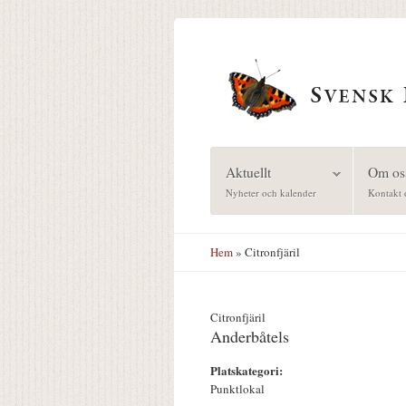
Hoppa till huvudinnehåll
Aktuellt
Om os
Nyheter och kalender
Kontakt 
Hem
» Citronfjäril
Citronfjäril
Anderbåtels
Platskategori:
Punktlokal