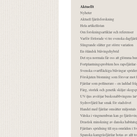
Aktuellt
Nyheter
Aktuell fjärilsforskning
Hela artikellistan
Om forskningsartiklar och referenser
Varför förlorade vi tre svenska dagfjäri
Slingrande slåtter ger större variation
En öländsk blåvingehybrid
Det nya normala får oss att glömma hur
Fortplantningsproblem hos rapsfjärilar 
Svenska svartfläckiga blåvingar sprider 
Förskjuten blomning som försvar mot fj
Fjärilar som pollinerare – en laddad frå
Färg, storlek och genetik skiljer skogs
UV-ljus avslöjar busksnabbvingens lar
Sydrovfjäril har smak för stadslivet
Handel med fjärilar omsätter miljontals 
Vätska i vingmembran kan ge fjärilsvin
Drastisk minskning av danska habitatsp
Fjärilars spridning till nya områden i
Spanska kamgräsfjärilar hotas av allt t