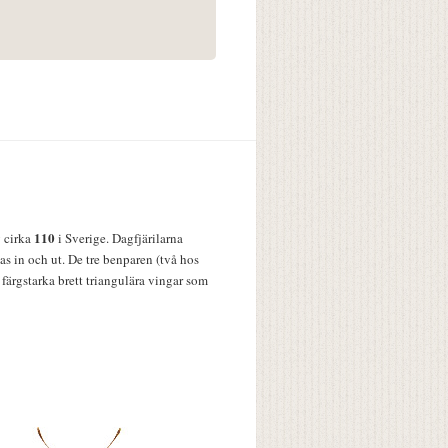
110
v cirka
i Sverige. Dagfjärilarna
s in och ut. De tre benparen (två hos
färgstarka brett triangulära vingar som