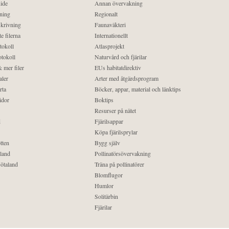
ide
Annan övervakning
ning
Regionalt
krivning
Faunaväkteri
e filerna
Internationellt
tokoll
Atlasprojekt
tokoll
Naturvård och fjärilar
 mer filer
EUs habitatdirektiv
aler
Arter med åtgärdsprogram
rta
Böcker, appar, material och länktips
idor
Boktips
Resurser på nätet
d
Fjärilsappar
Köpa fjärilsprylar
tten
Bygg själv
land
Pollinatörsövervakning
ötaland
Träna på pollinatörer
Blomflugor
Humlor
Solitärbin
Fjärilar