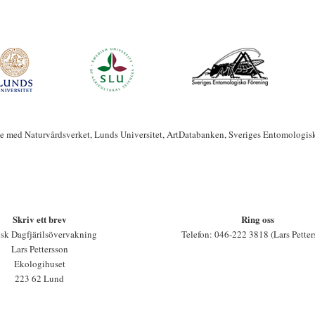
te med Naturvårdsverket, Lunds Universitet, ArtDatabanken, Sveriges Entomologis
Skriv ett brev
Ring oss
sk Dagfjärilsövervakning
Telefon: 046-222 3818 (Lars Petter
Lars Pettersson
Ekologihuset
223 62 Lund