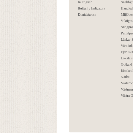
In English
Snabbgu
Butterfly Indicators
Handled
Kontakta oss
Miljöbes
Viktigast
Slingpro
Punktpro
Länkar &
Våra lok
Fjärilska
Lokala s
Gotland
Jämtlan
Närke
Västerbo
Västman
Västra G