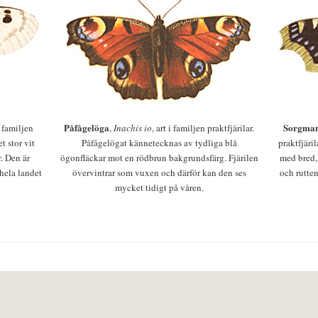
Påfågelöga
Sorgman
 i familjen
,
Inachis io
, art i familjen praktfjärilar.
t stor vit
Påfågelögat kännetecknas av tydliga blå
praktfjäri
r. Den är
ögonfläckar mot en rödbrun bakgrundsfärg. Fjärilen
med bred,
 hela landet
övervintrar som vuxen och därför kan den ses
och rutten
mycket tidigt på våren.