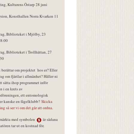
ring, Kulturens Östarp 28 juni
rsion, Konsthallen Norra Kvarken 11
rag, Biblioteket i Mjölby, 23
18:00
rag, Biblioteket i Trollhättan, 27
:30
vi berättar om projektet hos er? Eller
rag om fjärilar i allmänhet? Håller ni
tt sätta ihop programmet inför
n i en krets av
föreningen, ett entomologisk
ler kanske en fågelklubb?
Skicka
ring så ser vi om det går att ordna.
r märkta med symbolen
är sådana
tören tar ut en kostnad för.