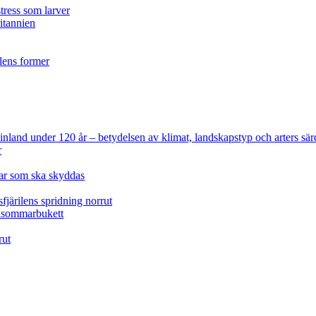
tress som larver
ritannien
ilens former
 Finland under 120 år
– betydelsen av klimat, landskapstyp och arters sär
r
lar som ska skyddas
fjärilens spridning norrut
idsommarbukett
rut