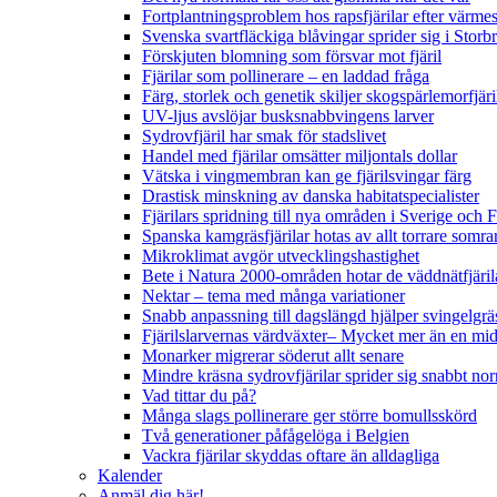
Fortplantningsproblem hos rapsfjärilar efter värmes
Svenska svartfläckiga blåvingar sprider sig i Storb
Förskjuten blomning som försvar mot fjäril
Fjärilar som pollinerare – en laddad fråga
Färg, storlek och genetik skiljer skogspärlemorfjär
UV-ljus avslöjar busksnabbvingens larver
Sydrovfjäril har smak för stadslivet
Handel med fjärilar omsätter miljontals dollar
Vätska i vingmembran kan ge fjärilsvingar färg
Drastisk minskning av danska habitatspecialister
Fjärilars spridning till nya områden i Sverige och
Spanska kamgräsfjärilar hotas av allt torrare somra
Mikroklimat avgör utvecklingshastighet
Bete i Natura 2000-områden hotar de väddnätfjäri
Nektar – tema med många variationer
Snabb anpassning till dagslängd hjälper svingelgräs
Fjärilslarvernas värdväxter– Mycket mer än en m
Monarker migrerar söderut allt senare
Mindre kräsna sydrovfjärilar sprider sig snabbt nor
Vad tittar du på?
Många slags pollinerare ger större bomullsskörd
Två generationer påfågelöga i Belgien
Vackra fjärilar skyddas oftare än alldagliga
Kalender
Anmäl dig här!