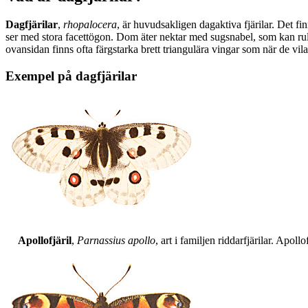
Dagfjärilar
,
rhopalocera
, är huvudsakligen dagaktiva fjärilar. Det fi
ser med stora facettögon. Dom äter nektar med sugsnabel, som kan rull
ovansidan finns ofta färgstarka brett triangulära vingar som när de vil
Exempel på dagfjärilar
Apollofjäril
,
Parnassius apollo
, art i familjen riddarfjärilar. Apol