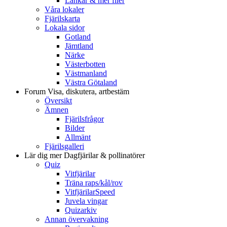
Länkar & mer filer
Våra lokaler
Fjärilskarta
Lokala sidor
Gotland
Jämtland
Närke
Västerbotten
Västmanland
Västra Götaland
Forum
Visa, diskutera, artbestäm
Översikt
Ämnen
Fjärilsfrågor
Bilder
Allmänt
Fjärilsgalleri
Lär dig mer
Dagfjärilar & pollinatörer
Quiz
Vitfjärilar
Träna raps/kål/rov
VitfjärilarSpeed
Juvela vingar
Quizarkiv
Annan övervakning