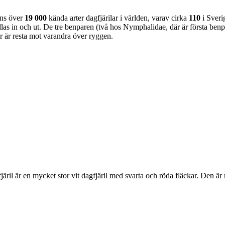
nns över
19 000
kända arter dagfjärilar i världen, varav cirka
110
i Sveri
as in och ut. De tre benparen (två hos Nymphalidae, där är första benpa
ar är resta mot varandra över ryggen.
lofjäril är en mycket stor vit dagfjäril med svarta och röda fläckar. Den 