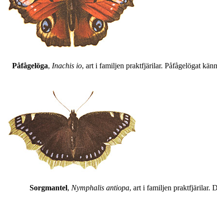
Påfågelöga
,
Inachis io
, art i familjen praktfjärilar. Påfågelögat 
Sorgmantel
,
Nymphalis antiopa
, art i familjen praktfjärila