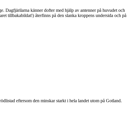
ge. Dagfjärilarna känner dofter med hjälp av antenner på huvudet och
ret tillbakabildat!) återfinns på den slanka kroppens undersida och på
är rödlistad eftersom den minskar starkt i hela landet utom på Gotland.