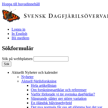
Hoppa till huvudinnehåll
Logga in
In English
Bli medlem
Sökformulär
Sök på webbplatsen
Aktuellt
Nyheter och kalender
Nyheter
Aktuell fjärilsforskning
Hela artikellistan
Om forskningsartiklar och referenser
Varför förlorade vi tre svenska dagfjärilar?
Slingrande slåtter ger större variation
En öländsk blåvingehybrid
Det nya normala får oss att glömma hur det var