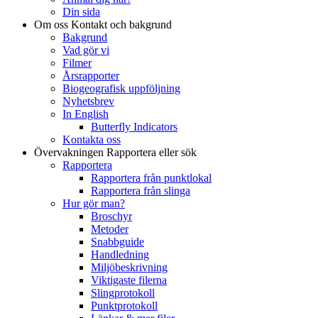
Din sida
Om oss
Kontakt och bakgrund
Bakgrund
Vad gör vi
Filmer
Årsrapporter
Biogeografisk uppföljning
Nyhetsbrev
In English
Butterfly Indicators
Kontakta oss
Övervakningen
Rapportera eller sök
Rapportera
Rapportera från punktlokal
Rapportera från slinga
Hur gör man?
Broschyr
Metoder
Snabbguide
Handledning
Miljöbeskrivning
Viktigaste filerna
Slingprotokoll
Punktprotokoll