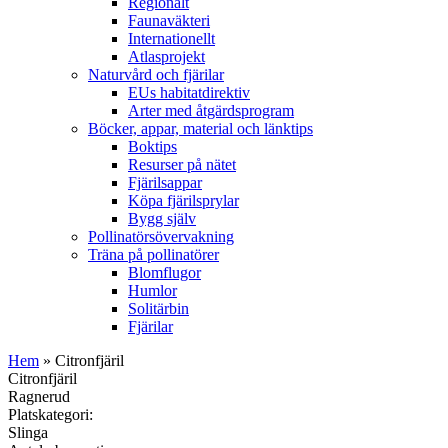
Regionalt
Faunaväkteri
Internationellt
Atlasprojekt
Naturvård och fjärilar
EUs habitatdirektiv
Arter med åtgärdsprogram
Böcker, appar, material och länktips
Boktips
Resurser på nätet
Fjärilsappar
Köpa fjärilsprylar
Bygg själv
Pollinatörsövervakning
Träna på pollinatörer
Blomflugor
Humlor
Solitärbin
Fjärilar
Hem
» Citronfjäril
Citronfjäril
Ragnerud
Platskategori:
Slinga