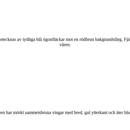
kännetecknas av tydliga blå ögonfläckar mot en rödbrun bakgrundsfärg. Fj
våren.
r. Den har mörkt sammetsbruna vingar med bred, gul ytterkant och äter bla