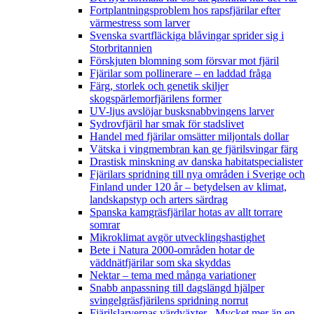
Fortplantningsproblem hos rapsfjärilar efter
värmestress som larver
Svenska svartfläckiga blåvingar sprider sig i
Storbritannien
Förskjuten blomning som försvar mot fjäril
Fjärilar som pollinerare – en laddad fråga
Färg, storlek och genetik skiljer
skogspärlemorfjärilens former
UV-ljus avslöjar busksnabbvingens larver
Sydrovfjäril har smak för stadslivet
Handel med fjärilar omsätter miljontals dollar
Vätska i vingmembran kan ge fjärilsvingar färg
Drastisk minskning av danska habitatspecialister
Fjärilars spridning till nya områden i Sverige och
Finland under 120 år
– betydelsen av klimat,
landskapstyp och arters särdrag
Spanska kamgräsfjärilar hotas av allt torrare
somrar
Mikroklimat avgör utvecklingshastighet
Bete i Natura 2000-områden hotar de
väddnätfjärilar som ska skyddas
Nektar – tema med många variationer
Snabb anpassning till dagslängd hjälper
svingelgräsfjärilens spridning norrut
Fjärilslarvernas värdväxter– Mycket mer än en