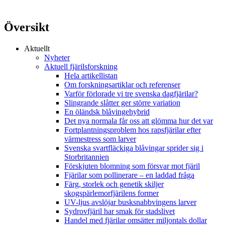
Översikt
Aktuellt
Nyheter
Aktuell fjärilsforskning
Hela artikellistan
Om forskningsartiklar och referenser
Varför förlorade vi tre svenska dagfjärilar?
Slingrande slåtter ger större variation
En öländsk blåvingehybrid
Det nya normala får oss att glömma hur det var
Fortplantningsproblem hos rapsfjärilar efter
värmestress som larver
Svenska svartfläckiga blåvingar sprider sig i
Storbritannien
Förskjuten blomning som försvar mot fjäril
Fjärilar som pollinerare – en laddad fråga
Färg, storlek och genetik skiljer
skogspärlemorfjärilens former
UV-ljus avslöjar busksnabbvingens larver
Sydrovfjäril har smak för stadslivet
Handel med fjärilar omsätter miljontals dollar