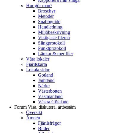
Rapportera från slinga
Hur gör man?
Broschyr
Metoder
Snabbguide
Handledning
Miljöbeskrivning
Viktigaste filerna
Slingprotokoll
Punktprotokoll
Länkar & mer filer
Våra lokaler
Fjärilskarta
Lokala sidor
Gotland
Jämtland
Närke
Västerbotten
Västmanland
Västra Götaland
Forum
Visa, diskutera, artbestäm
Översikt
Ämnen
Fjärilsfrågor
Bilder