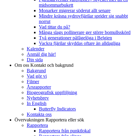
midsommarbukett
Monarker migrerar söderut allt senare
Mindre kräsna sydrovfjärilar sprider sig snabbt
norrut
Vad tittar du på?
Många slags pollinerare ger större bomullsskörd
Två generationer påfågelöga i Belgien
Vackra fjärilar skyddas oftare än alldagliga
Kalender
Anmäl dig här!
Din sida
Om oss
Kontakt och bakgrund
Bakgrund
Vad gör vi
Filmer
Årsrapporter
Biogeografisk uppföljning
Nyhetsbrev
In English
Butterfly Indicators
Kontakta oss
Övervakningen
Rapportera eller sök
Rapportera
Rapportera från punktlokal