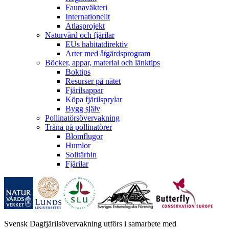
Faunaväkteri
Internationellt
Atlasprojekt
Naturvård och fjärilar
EUs habitatdirektiv
Arter med åtgärdsprogram
Böcker, appar, material och länktips
Boktips
Resurser på nätet
Fjärilsappar
Köpa fjärilsprylar
Bygg själv
Pollinatörsövervakning
Träna på pollinatörer
Blomflugor
Humlor
Solitärbin
Fjärilar
Svensk Dagfjärilsövervakning utförs i samarbete med