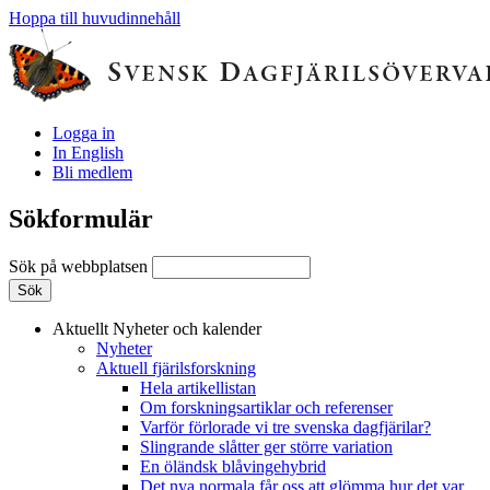
Hoppa till huvudinnehåll
Logga in
In English
Bli medlem
Sökformulär
Sök på webbplatsen
Aktuellt
Nyheter och kalender
Nyheter
Aktuell fjärilsforskning
Hela artikellistan
Om forskningsartiklar och referenser
Varför förlorade vi tre svenska dagfjärilar?
Slingrande slåtter ger större variation
En öländsk blåvingehybrid
Det nya normala får oss att glömma hur det var