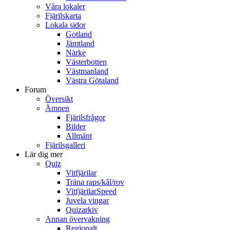
Våra lokaler
Fjärilskarta
Lokala sidor
Gotland
Jämtland
Närke
Västerbotten
Västmanland
Västra Götaland
Forum
Översikt
Ämnen
Fjärilsfrågor
Bilder
Allmänt
Fjärilsgalleri
Lär dig mer
Quiz
Vitfjärilar
Träna raps/kål/rov
VitfjärilarSpeed
Juvela vingar
Quizarkiv
Annan övervakning
Regionalt