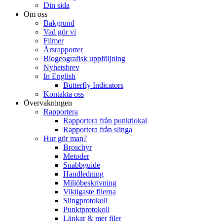
Din sida
Om oss
Bakgrund
Vad gör vi
Filmer
Årsrapporter
Biogeografisk uppföljning
Nyhetsbrev
In English
Butterfly Indicators
Kontakta oss
Övervakningen
Rapportera
Rapportera från punktlokal
Rapportera från slinga
Hur gör man?
Broschyr
Metoder
Snabbguide
Handledning
Miljöbeskrivning
Viktigaste filerna
Slingprotokoll
Punktprotokoll
Länkar & mer filer