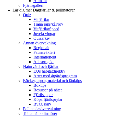
Allmänt
Fjärilsgalleri
Lär dig mer
Dagfjärilar & pollinatörer
Quiz
Vitfjärilar
Träna raps/kål/rov
VitfjärilarSpeed
Juvela vingar
Quizarkiv
Annan övervakning
Regionalt
Faunaväkteri
Internationellt
Atlasprojekt
Naturvård och fjärilar
EUs habitatdirektiv
Arter med åtgärdsprogram
Böcker, appar, material och länktips
Boktips
Resurser på nätet
Fjärilsappar
Köpa fjärilsprylar
Bygg själv
Pollinatörsövervakning
Träna på pollinatörer