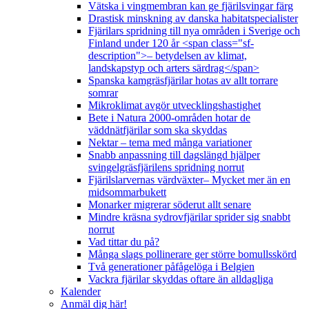
Vätska i vingmembran kan ge fjärilsvingar färg
Drastisk minskning av danska habitatspecialister
Fjärilars spridning till nya områden i Sverige och
Finland under 120 år <span class="sf-
description">– betydelsen av klimat,
landskapstyp och arters särdrag</span>
Spanska kamgräsfjärilar hotas av allt torrare
somrar
Mikroklimat avgör utvecklingshastighet
Bete i Natura 2000-områden hotar de
väddnätfjärilar som ska skyddas
Nektar – tema med många variationer
Snabb anpassning till dagslängd hjälper
svingelgräsfjärilens spridning norrut
Fjärilslarvernas värdväxter– Mycket mer än en
midsommarbukett
Monarker migrerar söderut allt senare
Mindre kräsna sydrovfjärilar sprider sig snabbt
norrut
Vad tittar du på?
Många slags pollinerare ger större bomullsskörd
Två generationer påfågelöga i Belgien
Vackra fjärilar skyddas oftare än alldagliga
Kalender
Anmäl dig här!