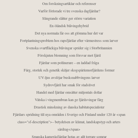
Om forskningsartiklar och referenser
Varför förlorade vi tre svenska dagfjärilar?
Slingrande slåtter ger större variation
En öländsk blåvingehybrid
Det nya normala får oss att glömma hur det var
Fortplantningsproblem hos rapsfjärilar efter värmestress som larver
Svenska svartfläckiga blåvingar sprider sig i Storbritannien
Förskjuten blomning som försvar mot fjäril
Fjärilar som pollinerare – en laddad fråga
Färg, storlek och genetik skiljer skogspärlemorfjärilens former
UV-ljus avslöjar busksnabbvingens larver
Sydrovfjäril har smak för stadslivet
Handel med fjärilar omsätter miljontals dollar
Vätska i vingmembran kan ge fjärilsvingar färg
Drastisk minskning av danska habitatspecialister
Fjärilars spridning till nya områden i Sverige och Finland under 120 år <span
class="sf-description">– betydelsen av klimat, landskapstyp och arters
särdrag</span>
Spanska kamgräsfjärilar hotas av allt torrare somrar