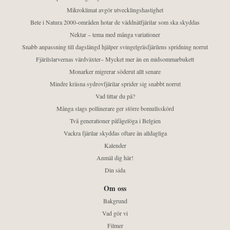
Mikroklimat avgör utvecklingshastighet
Bete i Natura 2000-områden hotar de väddnätfjärilar som ska skyddas
Nektar – tema med många variationer
Snabb anpassning till dagslängd hjälper svingelgräsfjärilens spridning norrut
Fjärilslarvernas värdväxter– Mycket mer än en midsommarbukett
Monarker migrerar söderut allt senare
Mindre kräsna sydrovfjärilar sprider sig snabbt norrut
Vad tittar du på?
Många slags pollinerare ger större bomullsskörd
Två generationer påfågelöga i Belgien
Vackra fjärilar skyddas oftare än alldagliga
Kalender
Anmäl dig här!
Din sida
Om oss
Bakgrund
Vad gör vi
Filmer