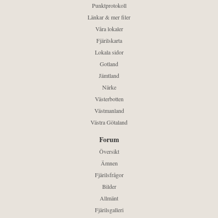
Punktprotokoll
Länkar & mer filer
Våra lokaler
Fjärilskarta
Lokala sidor
Gotland
Jämtland
Närke
Västerbotten
Västmanland
Västra Götaland
Forum
Översikt
Ämnen
Fjärilsfrågor
Bilder
Allmänt
Fjärilsgalleri