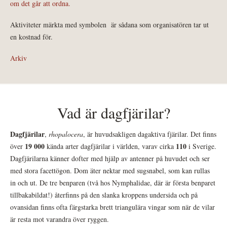
om det går att ordna.
Aktiviteter märkta med symbolen
är sådana som organisatören tar ut
en kostnad för.
Arkiv
Vad är dagfjärilar?
Dagfjärilar
,
rhopalocera
, är huvudsakligen dagaktiva fjärilar. Det finns
19 000
110
över
kända arter dagfjärilar i världen, varav cirka
i Sverige.
Dagfjärilarna känner dofter med hjälp av antenner på huvudet och ser
med stora facettögon. Dom äter nektar med sugsnabel, som kan rullas
in och ut. De tre benparen (två hos Nymphalidae, där är första benparet
tillbakabildat!) återfinns på den slanka kroppens undersida och på
ovansidan finns ofta färgstarka brett triangulära vingar som när de vilar
är resta mot varandra över ryggen.