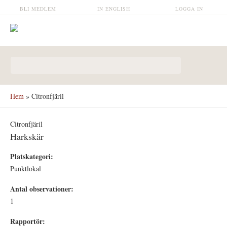
Hoppa till huvudinnehåll
BLI MEDLEM
IN ENGLISH
LOGGA IN
Sökformulär
Hem
» Citronfjäril
Citronfjäril
Harkskär
Platskategori:
Punktlokal
Antal observationer:
1
Rapportör: