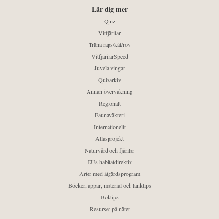
Lär dig mer
Quiz
Vitfjärilar
Träna raps/kål/rov
VitfjärilarSpeed
Juvela vingar
Quizarkiv
Annan övervakning
Regionalt
Faunaväkteri
Internationellt
Atlasprojekt
Naturvård och fjärilar
EUs habitatdirektiv
Arter med åtgärdsprogram
Böcker, appar, material och länktips
Boktips
Resurser på nätet