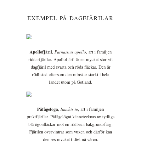
EXEMPEL PÅ DAGFJÄRILAR
Apollofjäril
,
Parnassius apollo
, art i familjen
riddarfjärilar. Apollofjäril är en mycket stor vit
dagfjäril med svarta och röda fläckar. Den är
rödlistad eftersom den minskar starkt i hela
landet utom på Gotland.
Påfågelöga
,
Inachis io
, art i familjen
praktfjärilar. Påfågelögat kännetecknas av tydliga
blå ögonfläckar mot en rödbrun bakgrundsfärg.
Fjärilen övervintrar som vuxen och därför kan
den ses mycket tidigt på våren.