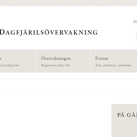
B
Sök
s
Övervakningen
Forum
och bakgrund
Rapportera eller sök
Visa, diskutera, artbestäm
PÅ G