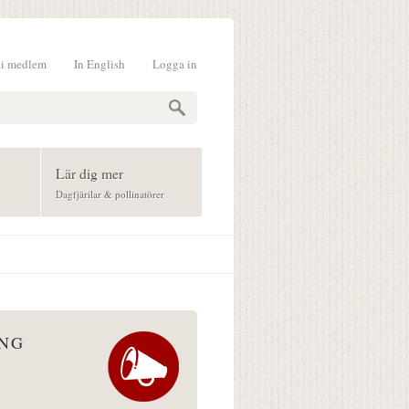
li medlem
In English
Logga in
formulär
Lär dig mer
Dagfjärilar & pollinatörer
ÅNG