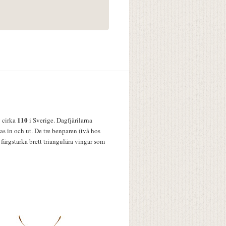
110
v cirka
i Sverige. Dagfjärilarna
s in och ut. De tre benparen (två hos
färgstarka brett triangulära vingar som