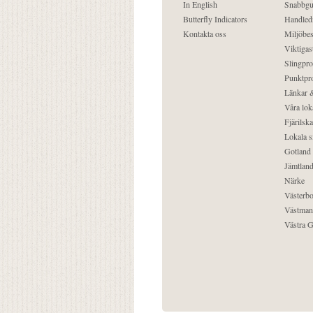
In English
Snabbgu
Butterfly Indicators
Handled
Kontakta oss
Miljöbes
Viktigast
Slingpro
Punktpro
Länkar &
Våra lok
Fjärilska
Lokala s
Gotland
Jämtlan
Närke
Västerbo
Västman
Västra G