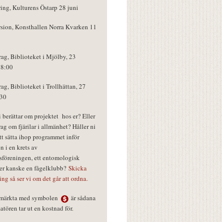
ring, Kulturens Östarp 28 juni
rsion, Konsthallen Norra Kvarken 11
rag, Biblioteket i Mjölby, 23
18:00
rag, Biblioteket i Trollhättan, 27
:30
vi berättar om projektet hos er? Eller
rag om fjärilar i allmänhet? Håller ni
tt sätta ihop programmet inför
n i en krets av
föreningen, ett entomologisk
ler kanske en fågelklubb?
Skicka
ring så ser vi om det går att ordna.
r märkta med symbolen
är sådana
tören tar ut en kostnad för.