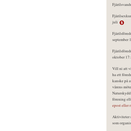
Fjärilsvand
Fjärilsexku
juli
Fjärilsföred
september 
Fjärilsföred
oktober 17
Vill ni att 
ha ett föred
kanske på a
vårens möte
Naturskydds
förening el
epost eller 
Aktivitete
som organisa