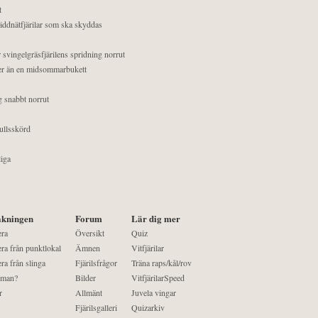
t
äddnätfjärilar som ska skyddas
 svingelgräsfjärilens spridning norrut
mer än en midsommarbukett
g snabbt norrut
ullsskörd
liga
kningen
Forum
Lär dig mer
era
Översikt
Quiz
ra från punktlokal
Ämnen
Vitfjärilar
ra från slinga
Fjärilsfrågor
Träna raps/kål/rov
 man?
Bilder
VitfjärilarSpeed
r
Allmänt
Juvela vingar
Fjärilsgalleri
Quizarkiv