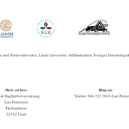
te med Naturvårdsverket, Lunds Universitet, ArtDatabanken, Sveriges Entomologis
Skriv ett brev
Ring oss
sk Dagfjärilsövervakning
Telefon: 046-222 3818 (Lars Petter
Lars Pettersson
Ekologihuset
223 62 Lund