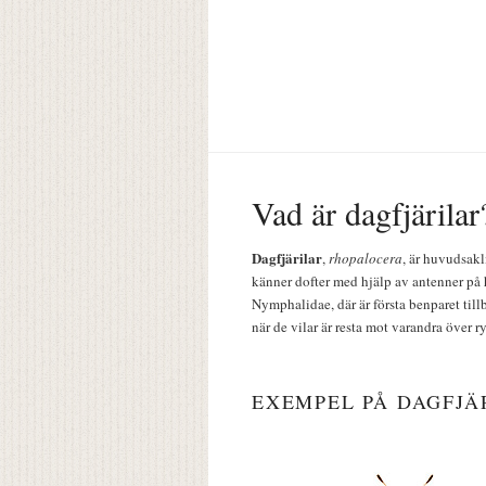
Vad är dagfjärilar
Dagfjärilar
,
rhopalocera
, är huvudsakl
känner dofter med hjälp av antenner på 
Nymphalidae, där är första benparet till
när de vilar är resta mot varandra över r
EXEMPEL PÅ DAGFJÄ