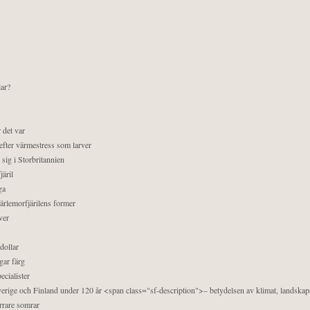
lar?
 det var
efter värmestress som larver
sig i Storbritannien
äril
ga
pärlemorfjärilens former
ver
dollar
gar färg
ecialister
 Sverige och Finland under 120 år <span class="sf-description">– betydelsen av klimat, landska
orrare somrar