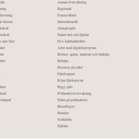
ide
Annan övervakning
ning
Regionalt
krivning
Faunaväkteri
e filerna
Internationellt
tokoll
Atlasprojekt
tokoll
Naturvård och fjärilar
 mer filer
EUs habitatdirektiv
aler
Arter med åtgärdsprogram
rta
Böcker, appar, material och länktips
idor
Boktips
Resurser på nätet
d
Fjärilsappar
Köpa fjärilsprylar
tten
Bygg själv
land
Pollinatörsövervakning
ötaland
Träna på pollinatörer
Blomflugor
Humlor
Solitärbin
Fjärilar