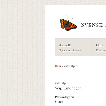
Hoppa till huvudinnehåll
Aktuellt
Om os
Nyheter och kalender
Kontakt 
Hem
» Citronfjäril
Citronfjäril
Wij, Lindhagen
Platskategori:
Slinga