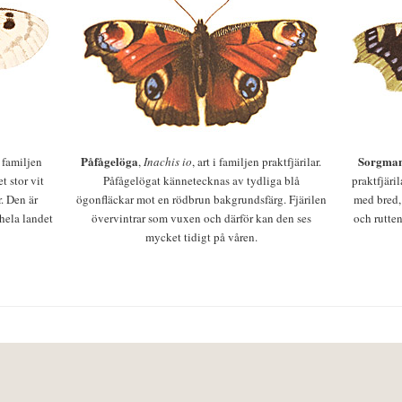
Påfågelöga
Sorgman
 i familjen
,
Inachis io
, art i familjen praktfjärilar.
t stor vit
Påfågelögat kännetecknas av tydliga blå
praktfjäri
r. Den är
ögonfläckar mot en rödbrun bakgrundsfärg. Fjärilen
med bred,
 hela landet
övervintrar som vuxen och därför kan den ses
och rutten
mycket tidigt på våren.