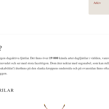
Arkiv
?
19 000
igen dagaktiva fjärilar. Det finns över
kända arter dagfjärilar i världen, vara
huvudet och ser med stora facettögon. Dom äter nektar med sugsnabel, som kan rulla
bakabildat!) återfinns på den slanka kroppens undersida och på ovansidan finns ofta 
yggen.
RILAR