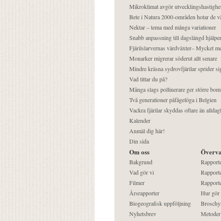
Mikroklimat avgör utvecklingshastighe
Bete i Natura 2000-områden hotar de v
Nektar – tema med många variationer
Snabb anpassning till dagslängd hjälper
Fjärilslarvernas värdväxter– Mycket 
Monarker migrerar söderut allt senare
Mindre kräsna sydrovfjärilar sprider si
Vad tittar du på?
Många slags pollinerare ger större bom
Två generationer påfågelöga i Belgien
Vackra fjärilar skyddas oftare än alldag
Kalender
Anmäl dig här!
Din sida
Om oss
Överva
Bakgrund
Rapport
Vad gör vi
Rapporte
Filmer
Rapporte
Årsrapporter
Hur gör
Biogeografisk uppföljning
Broschy
Nyhetsbrev
Metoder