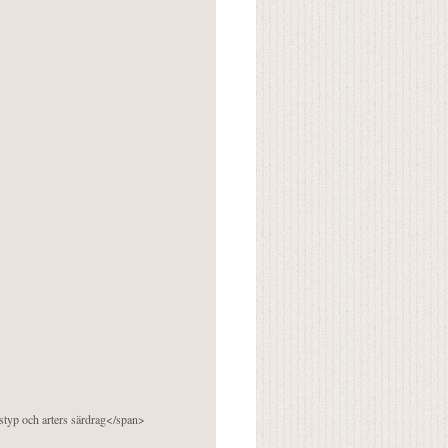
pstyp och arters särdrag</span>