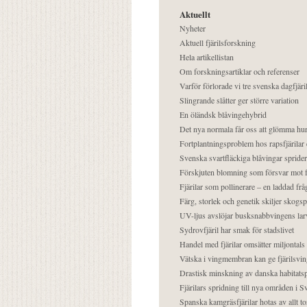
Aktuellt
Nyheter
Aktuell fjärilsforskning
Hela artikellistan
Om forskningsartiklar och referenser
Varför förlorade vi tre svenska dagfjäri
Slingrande slåtter ger större variation
En öländsk blåvingehybrid
Det nya normala får oss att glömma hur
Fortplantningsproblem hos rapsfjärilar 
Svenska svartfläckiga blåvingar sprider 
Förskjuten blomning som försvar mot fj
Fjärilar som pollinerare – en laddad frå
Färg, storlek och genetik skiljer skogs
UV-ljus avslöjar busksnabbvingens lar
Sydrovfjäril har smak för stadslivet
Handel med fjärilar omsätter miljontals 
Vätska i vingmembran kan ge fjärilsvin
Drastisk minskning av danska habitatsp
Fjärilars spridning till nya områden i
Spanska kamgräsfjärilar hotas av allt t