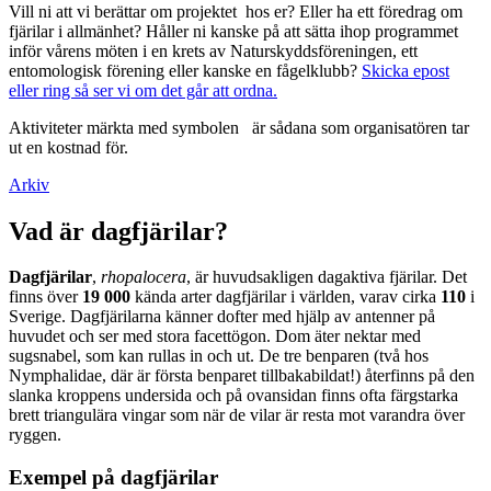
Vill ni att vi berättar om projektet hos er? Eller ha ett föredrag om
fjärilar i allmänhet? Håller ni kanske på att sätta ihop programmet
inför vårens möten i en krets av Naturskyddsföreningen, ett
entomologisk förening eller kanske en fågelklubb?
Skicka epost
eller ring så ser vi om det går att ordna.
Aktiviteter märkta med symbolen
är sådana som organisatören tar
ut en kostnad för.
Arkiv
Vad är dagfjärilar?
Dagfjärilar
,
rhopalocera
, är huvudsakligen dagaktiva fjärilar. Det
finns över
19 000
kända arter dagfjärilar i världen, varav cirka
110
i
Sverige. Dagfjärilarna känner dofter med hjälp av antenner på
huvudet och ser med stora facettögon. Dom äter nektar med
sugsnabel, som kan rullas in och ut. De tre benparen (två hos
Nymphalidae, där är första benparet tillbakabildat!) återfinns på den
slanka kroppens undersida och på ovansidan finns ofta färgstarka
brett triangulära vingar som när de vilar är resta mot varandra över
ryggen.
Exempel på dagfjärilar