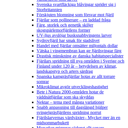
Svenska svartfläckiga blåvingar sprider sig i
Storbritannien
Förskjuten blomning som försvar mot fjäril
Fjärilar som pollinerare – en laddad fråga
Färg, storlek och genetik skiljer
skogspärlemorfjärilens former
UV-ljus avslöjar busksnabbvingens larver
Sydrovfjäril har smak för stadslivet
Handel med fjärilar omsätter miljontals dollar
Vätska i vingmembran kan ge fjärilsvingar färg
Drastisk minskning av danska habitatspecialister
Fjärilars spridning till nya områden i Sverige och
Finland under 120 år
– betydelsen av klimat,
landskapstyp och arters särdrag
Spanska kamgräsfjärilar hotas av allt torrare
somrar
Mikroklimat avgör utvecklingshastighet
Bete i Natura 2000-områden hotar de
väddnätfjärilar som ska skyddas
Nektar – tema med många variationer
Snabb anpassning till dagslängd hjälper
svingelgräsfjärilens spridning norrut
Fjärilslarvernas värdväxter– Mycket mer än en
midsommarbukett
Monarker migrerar söderut allt senare