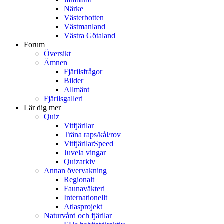
Närke
Västerbotten
Västmanland
Västra Götaland
Forum
Översikt
Ämnen
Fjärilsfrågor
Bilder
Allmänt
Fjärilsgalleri
Lär dig mer
Quiz
Vitfjärilar
Träna raps/kål/rov
VitfjärilarSpeed
Juvela vingar
Quizarkiv
Annan övervakning
Regionalt
Faunaväkteri
Internationellt
Atlasprojekt
Naturvård och fjärilar