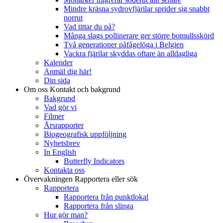
Mindre kräsna sydrovfjärilar sprider sig snabbt
norrut
Vad tittar du på?
Många slags pollinerare ger större bomullsskörd
Två generationer påfågelöga i Belgien
Vackra fjärilar skyddas oftare än alldagliga
Kalender
Anmäl dig här!
Din sida
Om oss
Kontakt och bakgrund
Bakgrund
Vad gör vi
Filmer
Årsrapporter
Biogeografisk uppföljning
Nyhetsbrev
In English
Butterfly Indicators
Kontakta oss
Övervakningen
Rapportera eller sök
Rapportera
Rapportera från punktlokal
Rapportera från slinga
Hur gör man?