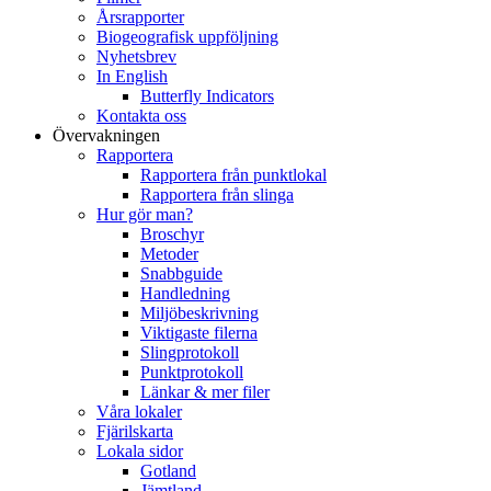
Årsrapporter
Biogeografisk uppföljning
Nyhetsbrev
In English
Butterfly Indicators
Kontakta oss
Övervakningen
Rapportera
Rapportera från punktlokal
Rapportera från slinga
Hur gör man?
Broschyr
Metoder
Snabbguide
Handledning
Miljöbeskrivning
Viktigaste filerna
Slingprotokoll
Punktprotokoll
Länkar & mer filer
Våra lokaler
Fjärilskarta
Lokala sidor
Gotland
Jämtland