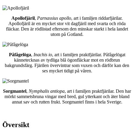
Apollofjäril
,
Parnassius apollo
, art i familjen riddarfjärilar.
Apollofjäril är en mycket stor vit dagfjäril med svarta och röda
fläckar. Den är rödlistad eftersom den minskar starkt i hela landet
utom på Gotland.
Påfågelöga
,
Inachis io
, art i familjen praktfjärilar. Påfågelögat
kännetecknas av tydliga blå ögonfläckar mot en rödbrun
bakgrundsfärg. Fjärilen övervintrar som vuxen och därför kan den
ses mycket tidigt på våren.
Sorgmantel
,
Nymphalis antiopa
, art i familjen praktfjärilar. Den har
mörkt sammetsbruna vingar med bred, gul ytterkant och äter bland
annat sav och rutten frukt. Sorgmantel finns i hela Sverige.
Översikt