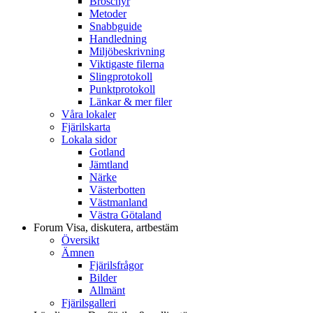
Broschyr
Metoder
Snabbguide
Handledning
Miljöbeskrivning
Viktigaste filerna
Slingprotokoll
Punktprotokoll
Länkar & mer filer
Våra lokaler
Fjärilskarta
Lokala sidor
Gotland
Jämtland
Närke
Västerbotten
Västmanland
Västra Götaland
Forum
Visa, diskutera, artbestäm
Översikt
Ämnen
Fjärilsfrågor
Bilder
Allmänt
Fjärilsgalleri