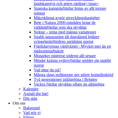
landskapstyp och arters särdrag</span>
Spanska kamgräsfjärilar hotas av allt torrare
somrar
Mikroklimat avgör utvecklingshastighet
Bete i Natura 2000-områden hotar de
väddnätfjärilar som ska skyddas
Nektar – tema med många variationer
Snabb anpassning till dagslängd hjälper
svingelgräsfjärilens spridning norrut
Fjärilslarvernas värdväxter– Mycket mer än en
midsommarbukett
Monarker migrerar söderut allt senare
Mindre kräsna sydrovfjärilar sprider sig snabbt
norrut
Vad tittar du på?
Många slags pollinerare ger större bomullsskörd
Två generationer påfågelöga i Belgien
Vackra fjärilar skyddas oftare än alldagliga
Kalender
Anmäl dig här!
Din sida
Om oss
Bakgrund
Vad gör vi
Filmer