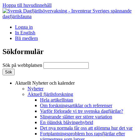
Hoppa till huvudinnehåll
Logga in
In English
Bli medlem
Sökformulär
Sök på webbplatsen
Aktuellt
Nyheter och kalender
Nyheter
Aktuell fjärilsforskning
Hela artikellistan
Om forskningsartiklar och referenser
Varför förlorade vi tre svenska dagfjärilar?
Slingrande slåtter ger större variation
En öländsk blåvingehybrid
Det nya normala får oss att glömma hur det var
Fortplantningsproblem hos rapsfjärilar efter
värmestress som larver