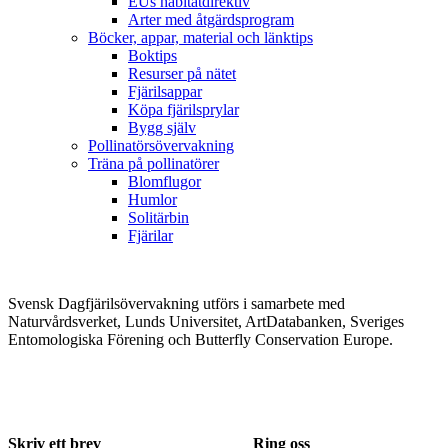
EUs habitatdirektiv
Arter med åtgärdsprogram
Böcker, appar, material och länktips
Boktips
Resurser på nätet
Fjärilsappar
Köpa fjärilsprylar
Bygg själv
Pollinatörsövervakning
Träna på pollinatörer
Blomflugor
Humlor
Solitärbin
Fjärilar
Svensk Dagfjärilsövervakning utförs i samarbete med
Naturvårdsverket, Lunds Universitet, ArtDatabanken, Sveriges
Entomologiska Förening och Butterfly Conservation Europe.
Skriv ett brev
Ring oss