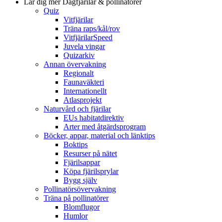
Lär dig mer
Dagfjärilar & pollinatörer
Quiz
Vitfjärilar
Träna raps/kål/rov
VitfjärilarSpeed
Juvela vingar
Quizarkiv
Annan övervakning
Regionalt
Faunaväkteri
Internationellt
Atlasprojekt
Naturvård och fjärilar
EUs habitatdirektiv
Arter med åtgärdsprogram
Böcker, appar, material och länktips
Boktips
Resurser på nätet
Fjärilsappar
Köpa fjärilsprylar
Bygg själv
Pollinatörsövervakning
Träna på pollinatörer
Blomflugor
Humlor